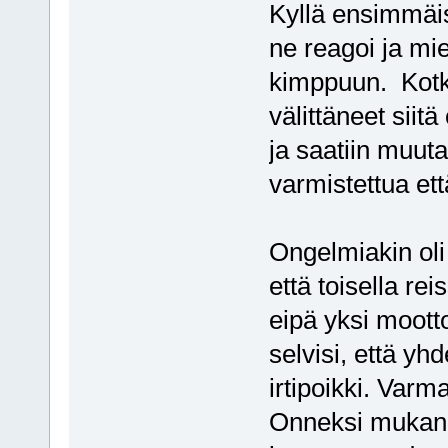
Kyllä ensimmäise
ne reagoi ja mie
kimppuun. Kotka
välittäneet siit
ja saatiin muut
varmistettua ett
Ongelmiakin oli 
että toisella rei
eipä yksi mootto
selvisi, että yh
irtipoikki. Varma
Onneksi mukana 