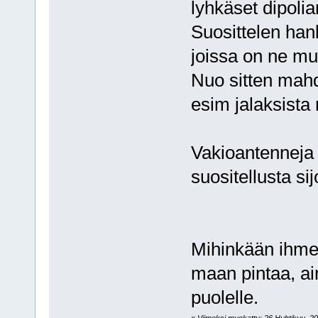
lyhkäset dipolia
Suosittelen han
joissa on ne mus
Nuo sitten mahd
esim jalaksist
Vakioantenneja j
suositellusta si
Mihinkään ihmeis
maan pintaa, ai
puolelle.
«
Viimeksi muokattu: 26 Huhtikuu, 201