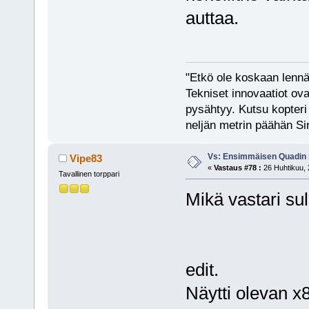
auttaa.
"Etkö ole koskaan lennät
Tekniset innovaatiot ova
pysähtyy. Kutsu kopteri 
neljän metrin päähän Si
Vs: Ensimmäisen Quadin
Vipe83
«
Vastaus #78 :
26 Huhtikuu, 
Tavallinen torppari
Mikä vastari su
edit.
Näytti olevan x