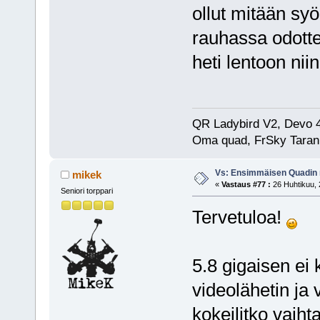
ollut mitään syö
rauhassa odotte
heti lentoon nii
QR Ladybird V2, Devo 
Oma quad, FrSky Taran
Vs: Ensimmäisen Quadin
mikek
«
Vastaus #77 :
26 Huhtikuu, 
Seniori torppari
Tervetuloa!
5.8 gigaisen ei 
videolähetin ja 
kokeilitko vaih