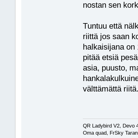
nostan sen kor
Tuntuu että nä
riittä jos saan 
halkaisijana on 
pitää etsiä pesä
asia, puusto, m
hankalakulkuine
välttämättä riitä.
QR Ladybird V2, Devo 
Oma quad, FrSky Taran