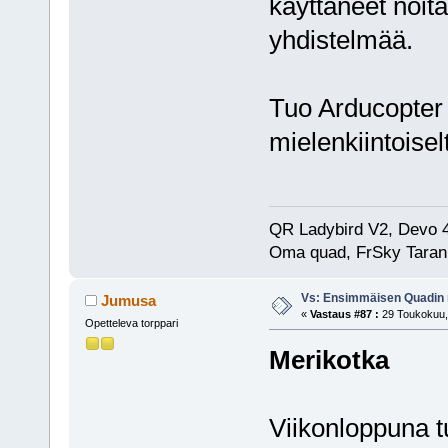
käyttäneet noita
yhdistelmää.
Tuo Arducopter
mielenkiintoise
QR Ladybird V2, Devo 
Oma quad, FrSky Taran
Vs: Ensimmäisen Quadin
Jumusa
«
Vastaus #87 :
29 Toukokuu, 
Opetteleva torppari
Merikotka
Viikonloppuna tu