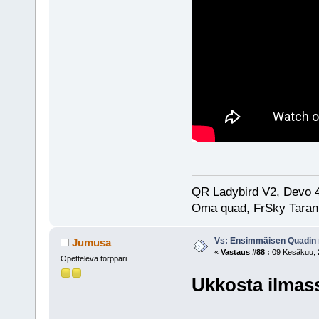
QR Ladybird V2, Devo 
Oma quad, FrSky Taran
Vs: Ensimmäisen Quadin
Jumusa
«
Vastaus #88 :
09 Kesäkuu, 2
Opetteleva torppari
Ukkosta ilmas