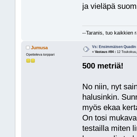
ja vieläpä suom
--Taranis, tuo kaikkien 
Vs: Ensimmäisen Quadin
Jumusa
«
Vastaus #84 :
12 Toukokuu, 
Opetteleva torppari
500 metriä!
No niin, nyt sai
halusinkin. Sun
myös ekaa kerta
On tosi mukava
testailla miten 