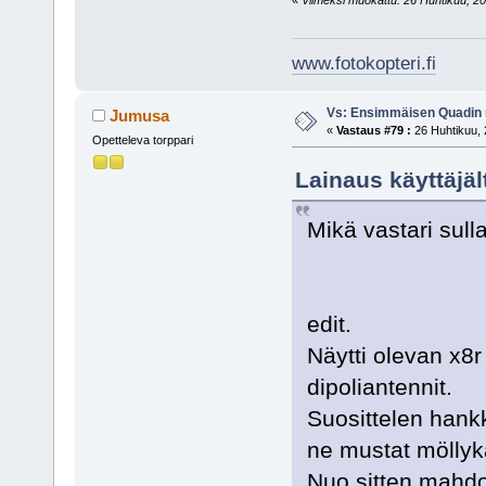
www.fotokopteri.fi
Vs: Ensimmäisen Quadin
Jumusa
«
Vastaus #79 :
26 Huhtikuu, 
Opetteleva torppari
Lainaus käyttäjäl
Mikä vastari sul
edit.
Näytti olevan x8
dipoliantennit.
Suosittelen hank
ne mustat möllykät
Nuo sitten mahdo