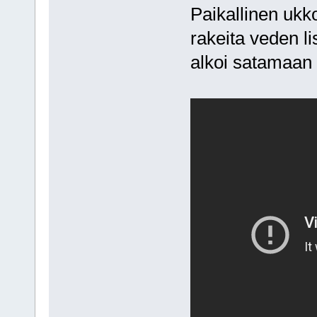
Paikallinen ukk
rakeita veden li
alkoi satamaa