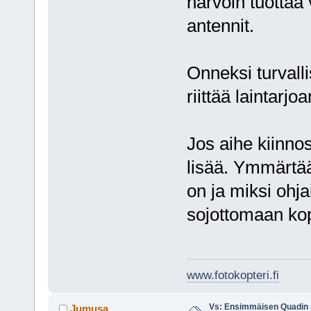
harvoin tuottaa
antennit.
Onneksi turvall
riittää laintar
Jos aihe kiinno
lisää. Ymmärtää
on ja miksi ohj
sojottomaan kop
www.fotokopteri.fi
Vs: Ensimmäisen Quadin
Jumusa