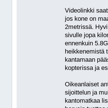
Videolinkki saa
jos kone on maa
2metrissä. Hyvin
sivulle jopa ki
ennenkuin 5.8G
heikkenemistä 
kantamaan pääsee
kopterissa ja e
Oikeanlaiset ant
sijoittelun ja mu
kantomatkaa lis