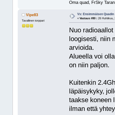
Oma quad, FrSky Taran
Vs: Ensimmäisen Quadin
Vipe83
«
Vastaus #80 :
26 Huhtikuu, 
Tavallinen torppari
Nuo radioaallot 
loogisesti, nii
arvioida.
Alueella voi olla
on niin paljon.
Kuitenkin 2.4Gh
läpäisykyky, jol
taakse koneen 
ilman että yhte