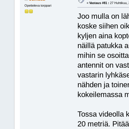
«
Vastaus #81 :
27 Huhtikuu, 
Opetteleva torppari
Joo mulla on lä
koske siihen oi
kyljen aina kop
näillä patukka 
mihin se osoitt
antennit on vasta
vastarin lyhkäs
nähden ja toine
kokeilemassa mi
Tossa videolla k
20 metriä. Pitä