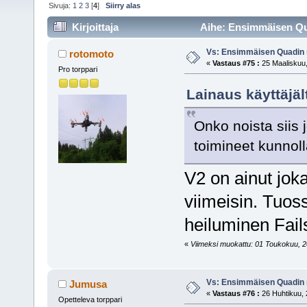
Sivuja:
1
2
3
[
4
]
Siirry alas
Kirjoittaja
Aihe: Ensimmäisen Qua
Vs: Ensimmäisen Quadin
rotomoto
«
Vastaus #75 :
25 Maaliskuu,
Pro torppari
Lainaus käyttäjäl
Onko noista siis 
toimineet kunnoll
V2 on ainut joka 
viimeisin. Tuos
heiluminen Fail
«
Viimeksi muokattu: 01 Toukokuu, 20
Vs: Ensimmäisen Quadin
Jumusa
«
Vastaus #76 :
26 Huhtikuu, 
Opetteleva torppari