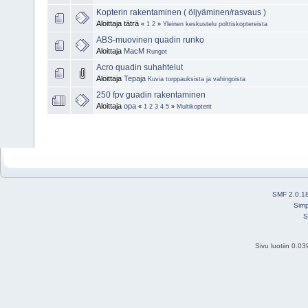
Kopterin rakentaminen ( öljyäminen/rasvaus )
Aloittaja täträ
«
1
2
»
Yleinen keskustelu polttiskoptereista
ABS-muovinen quadin runko
Aloittaja
MacM
Rungot
Acro quadin suhahtelut
Aloittaja
Tepaja
Kuvia torppauksista ja vahingoista
250 fpv guadin rakentaminen
Aloittaja
opa
«
1
2
3
4
5
»
Multikopterit
SMF 2.0.1
Simp
S
Sivu luotiin 0.0