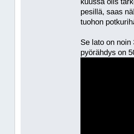
kuussa olis tark
pesillä, saas nä
tuohon potkurih
Se lato on noin
pyörähdys on 5