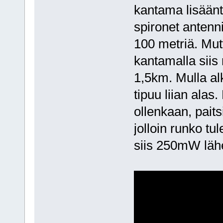
kantama lisäänty
spironet antenni
100 metriä. Mutt
kantamalla siis r
1,5km. Mulla a
tipuu liian alas.
ollenkaan, pait
jolloin runko tu
siis 250mW lähe