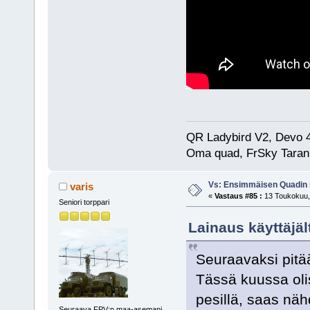
QR Ladybird V2, Devo 
Oma quad, FrSky Taran
Vs: Ensimmäisen Quadin
varis
«
Vastaus #85 :
13 Toukokuu, 
Seniori torppari
Lainaus käyttäjä
Seuraavaksi pitää
Tässä kuussa olis
pesillä, saas näh
Seuraava FPV:n maa-asemani