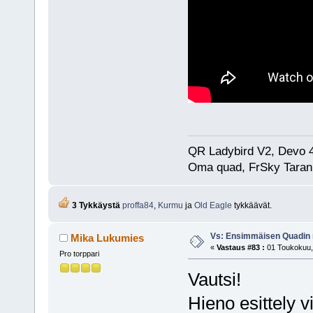
QR Ladybird V2, Devo 
Oma quad, FrSky Taran
3 Tykkäystä
proffa84
,
Kurmu
ja
Old Eagle
tykkäävät.
Vs: Ensimmäisen Quadin
Mika Lukumies
«
Vastaus #83 :
01 Toukokuu, 
Pro torppari
Vautsi!
Hieno esittely v