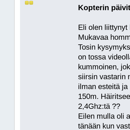
Kopterin päivi
Eli olen liitty
Mukavaa homma
Tosin kysymyksi
on tossa videoll
kummoinen, joka
siirsin vastarin 
ilman esteitä ja
150m. Häiritsee
2,4Ghz:tä ??
Eilen mulla oli
tänään kun vasta