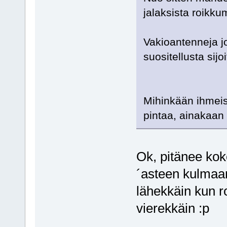
jalaksista roikk
Vakioantenneja jo
suositellusta sij
Mihinkään ihmeisi
pintaa, ainakaan 
Ok, pitänee koke
´asteen kulmaan.
lähekkäin kun r
vierekkäin :p