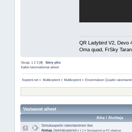
QR Ladybird V2, Devo 
Oma quad, FrSky Taran
Sivuja:
1
2
3
[
4
]
Siirry ylös
Kaikki lukemattomat aiheet
Kopterit.net
»
Multikopterit
»
Multikopterit
»
Ensimmäisen Quadin rakentami
Vastaavat aiheet
Aihe / Aloittaja
Simukaapelin rakentaminen itse
Aloittaja
Jänkhäkopteristi
«
1
2
»
Simulaattorit ja PC-ohjelmat