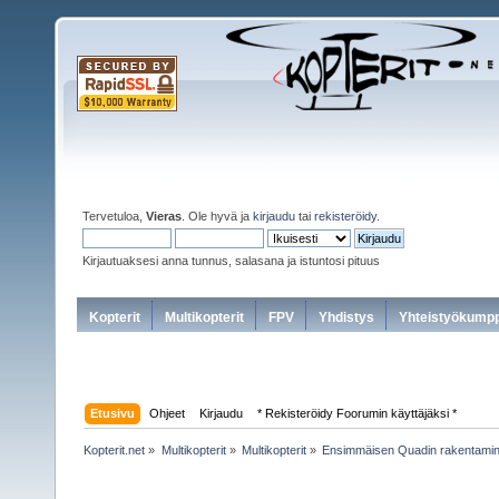
Tervetuloa,
Vieras
. Ole hyvä ja
kirjaudu
tai
rekisteröidy
.
Kirjautuaksesi anna tunnus, salasana ja istuntosi pituus
Kopterit
Multikopterit
FPV
Yhdistys
Yhteistyökumpp
Etusivu
Ohjeet
Kirjaudu
* Rekisteröidy Foorumin käyttäjäksi *
Kopterit.net
»
Multikopterit
»
Multikopterit
»
Ensimmäisen Quadin rakentami