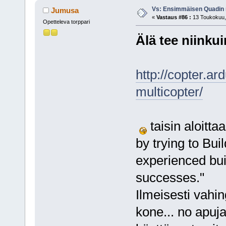
Vs: Ensimmäisen Quadin
Jumusa
«
Vastaus #86 :
13 Toukokuu, 
Opetteleva torppari
Älä tee niink
http://copter.ar
multicopter/
taisin aloitta
by trying to B
experienced bui
successes."
Ilmeisesti vahin
kone... no apuja