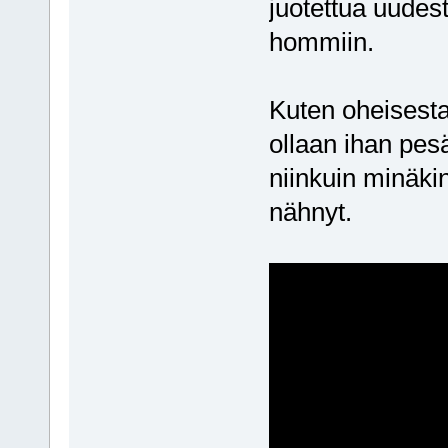
juotettua uudest
hommiin.
Kuten oheisesta
ollaan ihan pesä
niinkuin minäki
nähnyt.