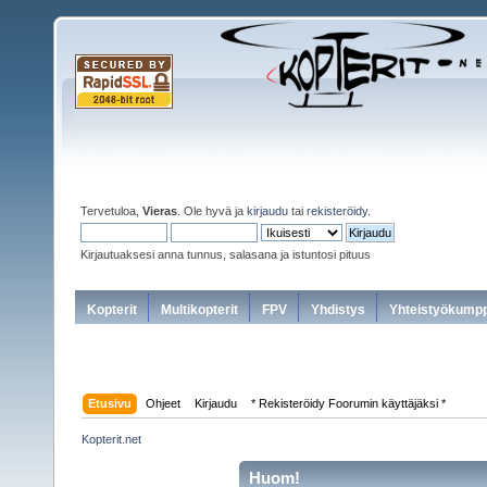
Tervetuloa,
Vieras
. Ole hyvä ja
kirjaudu
tai
rekisteröidy
.
Kirjautuaksesi anna tunnus, salasana ja istuntosi pituus
Kopterit
Multikopterit
FPV
Yhdistys
Yhteistyökumpp
Etusivu
Ohjeet
Kirjaudu
* Rekisteröidy Foorumin käyttäjäksi *
Kopterit.net
Huom!