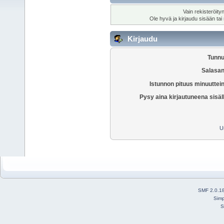
Vain rekisteröity
Ole hyvä ja kirjaudu sisään tai
Kirjaudu
Tunnu
Salasan
Istunnon pituus minuuttei
Pysy aina kirjautuneena sisäl
U
SMF 2.0.1
Simp
S