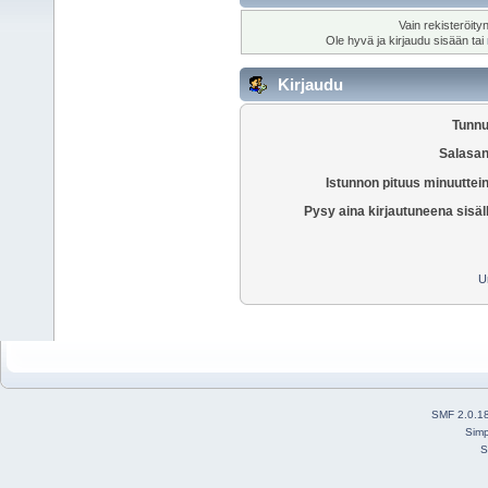
Vain rekisteröity
Ole hyvä ja kirjaudu sisään tai
Kirjaudu
Tunnu
Salasan
Istunnon pituus minuuttei
Pysy aina kirjautuneena sisäl
U
SMF 2.0.1
Simp
S