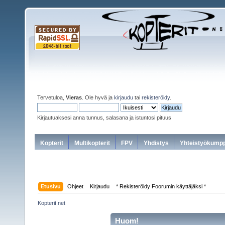
Tervetuloa,
Vieras
. Ole hyvä ja
kirjaudu
tai
rekisteröidy
.
Kirjautuaksesi anna tunnus, salasana ja istuntosi pituus
Kopterit
Multikopterit
FPV
Yhdistys
Yhteistyökumpp
Etusivu
Ohjeet
Kirjaudu
* Rekisteröidy Foorumin käyttäjäksi *
Kopterit.net
Huom!