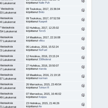
kirjoittanut
Nalle Puh
36 Lukukerrat
 Vastauksia
09 Toukokuu, 2017, 15:36:04
kirjoittanut
Bnito
33 Lukukerrat
 Vastauksia
09 Toukokuu, 2017, 07:52:59
kirjoittanut
Kaapeli
94 Lukukerrat
7 Vastauksia
02 Huhtikuu, 2017, 12:25:02
kirjoittanut
TeroS
254 Lukukerrat
 Vastauksia
14 Maaliskuu, 2017, 22:16:08
kirjoittanut
viltsu
77 Lukukerrat
 Vastauksia
06 Lokakuu, 2016, 15:52:24
kirjoittanut
NoFuel
23 Lukukerrat
 Vastauksia
12 Kesäkuu, 2016, 23:15:24
kirjoittanut
338federal
10 Lukukerrat
 Vastauksia
27 Huhtikuu, 2016, 20:50:07
kirjoittanut
marola
67 Lukukerrat
 Vastauksia
18 Maaliskuu, 2016, 21:19:18
kirjoittanut
karman
57 Lukukerrat
 Vastauksia
26 Marraskuu, 2015, 23:49:54
kirjoittanut
Tohtori R
58 Lukukerrat
 Vastauksia
07 Marraskuu, 2015, 16:46:02
kirjoittanut
Koippa
49 Lukukerrat
 Vastauksia
23 Helmikuu, 2015, 21:46:26
kirjoittanut
Aiv
71 Lukukerrat