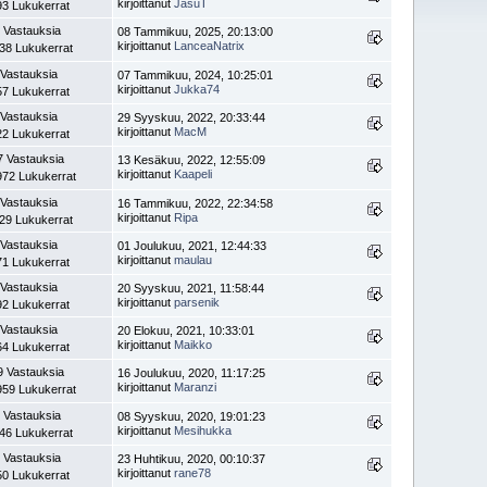
kirjoittanut
JasuT
93 Lukukerrat
 Vastauksia
08 Tammikuu, 2025, 20:13:00
kirjoittanut
LanceaNatrix
38 Lukukerrat
 Vastauksia
07 Tammikuu, 2024, 10:25:01
kirjoittanut
Jukka74
57 Lukukerrat
 Vastauksia
29 Syyskuu, 2022, 20:33:44
kirjoittanut
MacM
22 Lukukerrat
7 Vastauksia
13 Kesäkuu, 2022, 12:55:09
kirjoittanut
Kaapeli
972 Lukukerrat
 Vastauksia
16 Tammikuu, 2022, 22:34:58
kirjoittanut
Ripa
29 Lukukerrat
 Vastauksia
01 Joulukuu, 2021, 12:44:33
kirjoittanut
maulau
71 Lukukerrat
 Vastauksia
20 Syyskuu, 2021, 11:58:44
kirjoittanut
parsenik
92 Lukukerrat
 Vastauksia
20 Elokuu, 2021, 10:33:01
kirjoittanut
Maikko
64 Lukukerrat
9 Vastauksia
16 Joulukuu, 2020, 11:17:25
kirjoittanut
Maranzi
959 Lukukerrat
 Vastauksia
08 Syyskuu, 2020, 19:01:23
kirjoittanut
Mesihukka
46 Lukukerrat
 Vastauksia
23 Huhtikuu, 2020, 00:10:37
kirjoittanut
rane78
50 Lukukerrat