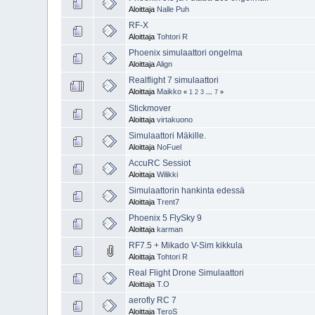
Aloittaja
Nalle Puh
RF-X
Aloittaja
Tohtori R
Phoenix simulaattori ongelma
Aloittaja
Align
Realflight 7 simulaattori
Aloittaja
Maikko
«
1
2
3
...
7
»
Stickmover
Aloittaja
virtakuono
Simulaattori Mäkille.
Aloittaja
NoFuel
AccuRC Sessiot
Aloittaja
Wilikki
Simulaattorin hankinta edessä
Aloittaja
Trent7
Phoenix 5 FlySky 9
Aloittaja
karman
RF7.5 + Mikado V-Sim kikkula
Aloittaja
Tohtori R
Real Flight Drone Simulaattori
Aloittaja
T.O
aerofly RC 7
Aloittaja
TeroS