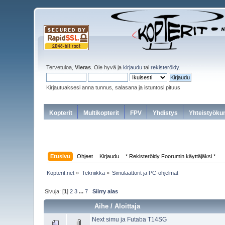
Tervetuloa,
Vieras
. Ole hyvä ja
kirjaudu
tai
rekisteröidy
.
Kirjautuaksesi anna tunnus, salasana ja istuntosi pituus
Kopterit
Multikopterit
FPV
Yhdistys
Yhteistyöku
Etusivu
Ohjeet
Kirjaudu
* Rekisteröidy Foorumin käyttäjäksi *
Kopterit.net
»
Tekniikka
»
Simulaattorit ja PC-ohjelmat
Sivuja: [
1
]
2
3
...
7
Siirry alas
Aihe
/
Aloittaja
Next simu ja Futaba T14SG