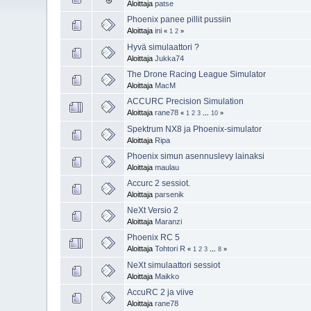
Aloittaja
patse
Phoenix panee pillit pussiin
Aloittaja
ini
«
1
2
»
Hyvä simulaattori ?
Aloittaja
Jukka74
The Drone Racing League Simulator
Aloittaja
MacM
ACCURC Precision Simulation
Aloittaja
rane78
«
1
2
3
...
10
»
Spektrum NX8 ja Phoenix-simulator
Aloittaja
Ripa
Phoenix simun asennuslevy lainaksi
Aloittaja
maulau
Accurc 2 sessiot.
Aloittaja
parsenik
NeXt Versio 2
Aloittaja
Maranzi
Phoenix RC 5
Aloittaja
Tohtori R
«
1
2
3
...
8
»
NeXt simulaattori sessiot
Aloittaja
Maikko
AccuRC 2 ja viive
Aloittaja
rane78