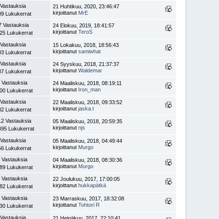
 Vastauksia
21 Huhtikuu, 2020, 23:46:47
kirjoittanut
MrE
89 Lukukerrat
7 Vastauksia
24 Elokuu, 2019, 18:41:57
kirjoittanut
TeroS
25 Lukukerrat
 Vastauksia
15 Lokakuu, 2018, 18:56:43
kirjoittanut
samiwhat
03 Lukukerrat
 Vastauksia
24 Syyskuu, 2018, 21:37:37
kirjoittanut
Waldemar
87 Lukukerrat
 Vastauksia
24 Maaliskuu, 2018, 08:19:11
kirjoittanut
Iron_man
00 Lukukerrat
 Vastauksia
22 Maaliskuu, 2018, 09:33:52
kirjoittanut
jaska.t
82 Lukukerrat
12 Vastauksia
05 Maaliskuu, 2018, 20:59:35
kirjoittanut
njs
495 Lukukerrat
 Vastauksia
05 Maaliskuu, 2018, 04:49:44
kirjoittanut
Murgo
56 Lukukerrat
 Vastauksia
04 Maaliskuu, 2018, 08:30:36
kirjoittanut
Murgo
89 Lukukerrat
 Vastauksia
22 Joulukuu, 2017, 17:00:05
kirjoittanut
hukkapätkä
82 Lukukerrat
 Vastauksia
23 Marraskuu, 2017, 18:32:08
kirjoittanut
Tohtori R
30 Lukukerrat
 Vastauksia
21 Heinäkuu, 2017, 22:10:41