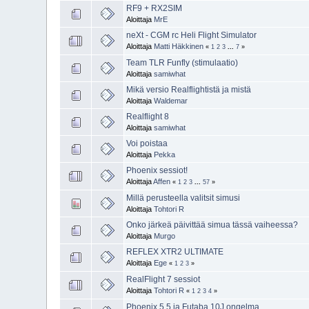
RF9 + RX2SIM
Aloittaja
MrE
neXt - CGM rc Heli Flight Simulator
Aloittaja
Matti Häkkinen
«
1
2
3
...
7
»
Team TLR Funfly (stimulaatio)
Aloittaja
samiwhat
Mikä versio Realflightistä ja mistä
Aloittaja
Waldemar
Realflight 8
Aloittaja
samiwhat
Voi poistaa
Aloittaja
Pekka
Phoenix sessiot!
Aloittaja
Affen
«
1
2
3
...
57
»
Millä perusteella valitsit simusi
Aloittaja
Tohtori R
Onko järkeä päivittää simua tässä vaiheessa?
Aloittaja
Murgo
REFLEX XTR2 ULTIMATE
Aloittaja
Ege
«
1
2
3
»
RealFlight 7 sessiot
Aloittaja
Tohtori R
«
1
2
3
4
»
Phoenix 5.5 ja Futaba 10J ongelma..