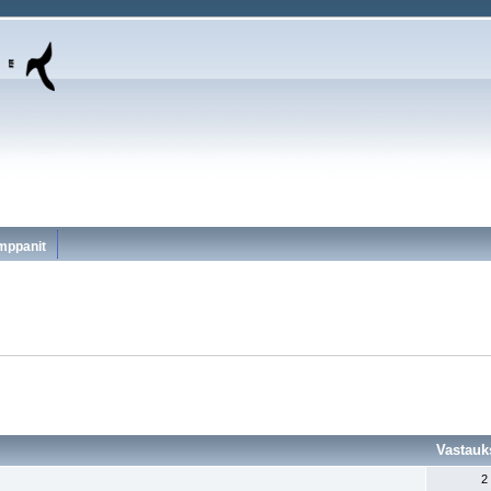
mppanit
Vastauk
2