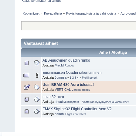
Kaikki lukemattomat aiheet
Kopterit.net
»
Kuvagalleria
»
Kuvia torppauksista ja vahingoista
»
Acro quadi
Vastaavat aiheet
Aihe / Aloittaja
ABS-muovinen quadin runko
Aloittaja
MacM
Rungot
Ensimmäisen Quadin rakentaminen
Aloittaja
Jumusa
«
1
2
3
4
»
Multikopterit
Uusi BEAM 480 Acro tulossa!
Aloittaja
VERTICAL
Vertical Hobby
naze 32 acro
Aloittaja
phuul
Multikopterit - Aloittelijan kysymykset ja vastaukset
EMAX Skyline32 Flight Controller-Acro V2
Aloittaja
askohi
Flight controllerit