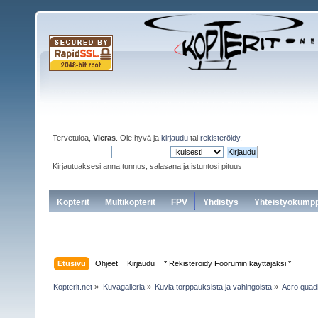
Tervetuloa,
Vieras
. Ole hyvä ja
kirjaudu
tai
rekisteröidy
.
Kirjautuaksesi anna tunnus, salasana ja istuntosi pituus
Kopterit
Multikopterit
FPV
Yhdistys
Yhteistyökumpp
Etusivu
Ohjeet
Kirjaudu
* Rekisteröidy Foorumin käyttäjäksi *
Kopterit.net
»
Kuvagalleria
»
Kuvia torppauksista ja vahingoista
»
Acro quadi