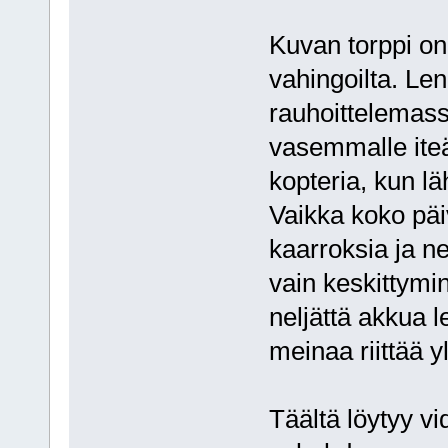
Kuvan torppi on 
vahingoilta. Len
rauhoittelemass
vasemmalle iteä
kopteria, kun l
Vaikka koko päiv
kaarroksia ja n
vain keskittymi
neljättä akkua l
meinaa riittää y
Täältä löytyy v