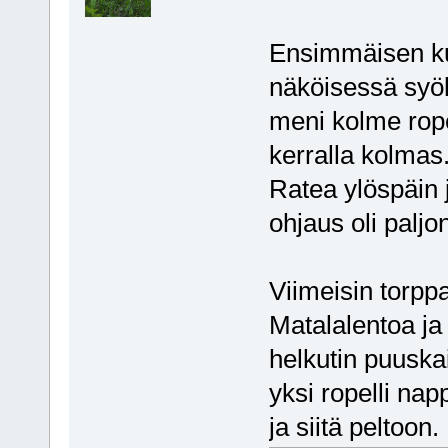
Ensimmäisen ku
näköisessä syök
meni kolme ropel
kerralla kolmas
Ratea ylöspäin j
ohjaus oli paljo
Viimeisin torppa
Matalalentoa ja 
helkutin puuska
yksi ropelli nap
ja siitä peltoon.