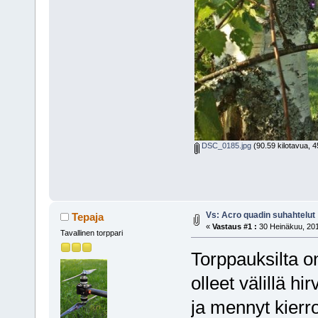
DSC_0185.jpg
(90.59 kilotavua, 4
Vs: Acro quadin suhahtelut
Tepaja
«
Vastaus #1 :
30 Heinäkuu, 201
Tavallinen torppari
Torppauksilta on
olleet välillä hi
ja mennyt kierro