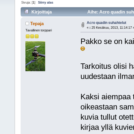
Sivuja: [
1
]
Siirry alas
Kirjoittaja
Aihe: Acro quadin suha
Acro quadin suhahtelut
Tepaja
«
:
25 Kesäkuu, 2013, 11:14:17 
Tavallinen torppari
Pakko se on kai 
Tarkoitus olisi 
uudestaan ilman
Kaksi aiempaa to
oikeastaan sama
kuvia tullut otet
kirjaa yllä kuv