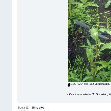
DSC_0204.jpg
(162.08 kilotavua, 
«
Viimeksi muokattu: 30 Heinäkuu, 201
Sivuja: [
1
]
Siirry ylös