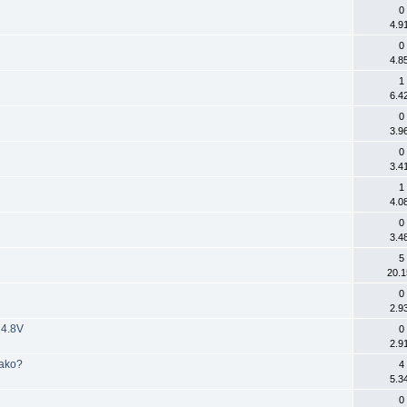
0
4.9
0
4.8
1
6.4
0
3.9
0
3.4
1
4.0
0
3.4
5
20.1
0
2.9
14.8V
0
2.9
iako?
4
5.3
0