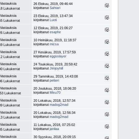
 Vastauksia
26 Elokuu, 2019, 09:46:44
kirjoittanut
Sahtari
18 Lukukerrat
 Vastauksia
23 Elokuu, 2019, 13:47:34
kirjoittanut
Luoti
55 Lukukerrat
 Vastauksia
12 Elokuu, 2019, 21:06:27
kirjoittanut
esaphe
26 Lukukerrat
 Vastauksia
10 Heinäkuu, 2019, 11:18:37
kirjoittanut
micsa
69 Lukukerrat
 Vastauksia
27 Kesäkuu, 2019, 17:57:59
kirjoittanut
eggsslayer
12 Lukukerrat
 Vastauksia
24 Toukokuu, 2019, 20:59:42
kirjoittanut
Jimjoyhill
80 Lukukerrat
 Vastauksia
29 Tammikuu, 2019, 14:43:08
kirjoittanut
petteri
86 Lukukerrat
 Vastauksia
20 Joulukuu, 2018, 18:06:20
kirjoittanut
Mixu70
53 Lukukerrat
 Vastauksia
20 Lokakuu, 2018, 12:57:34
kirjoittanut
madog2mad
39 Lukukerrat
 Vastauksia
20 Lokakuu, 2018, 12:56:34
kirjoittanut
madog2mad
13 Lukukerrat
 Vastauksia
11 Lokakuu, 2018, 07:25:02
kirjoittanut
janilaa
45 Lukukerrat
 Vastauksia
30 Syyskuu, 2018, 20:09:15