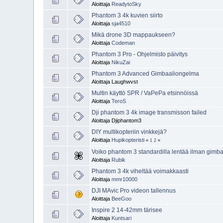
Aloittaja
ReadytoSky
Phantom 3 4k kuvien siirto
Aloittaja
sja4510
Mikä drone 3D mappaukseen?
Aloittaja
Codeman
Phantom 3 Pro - Ohjelmisto päivitys
Aloittaja
NikuZai
Phantom 3 Advanced Gimbaaliongelma
Aloittaja Laughwvst
Multin käyttö SPR / VaPePa etsinnöissä
Aloittaja
TeroS
Dji phantom 3 4k image transmisson failed
Aloittaja Djiphantom3
DIY multikopteriin vinkkejä?
Aloittaja
Hupikopteristi
«
1
2
»
Voiko phantom 3 standardilla lentää ilman gimb
Aloittaja
Rubik
Phantom 3 4k viheltää voimakkaasti
Aloittaja
mmr10000
DJI MAvic Pro videon tallennus
Aloittaja
BeeGoo
Inspire 2 14-42mm tärisee
Aloittaja
Kuntsari