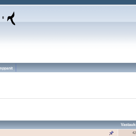
mppanit
Vastauk
42