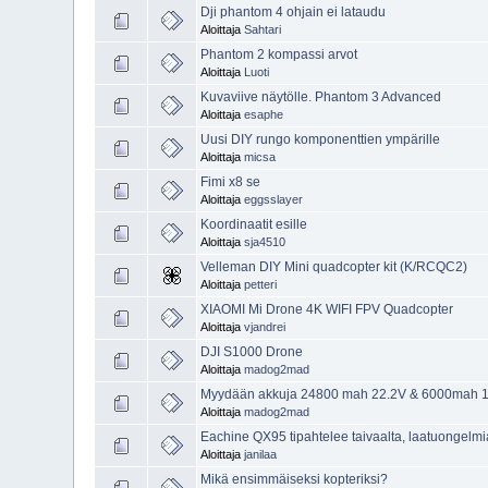
Dji phantom 4 ohjain ei lataudu
Aloittaja
Sahtari
Phantom 2 kompassi arvot
Aloittaja
Luoti
Kuvaviive näytölle. Phantom 3 Advanced
Aloittaja
esaphe
Uusi DIY rungo komponenttien ympärille
Aloittaja
micsa
Fimi x8 se
Aloittaja
eggsslayer
Koordinaatit esille
Aloittaja
sja4510
Velleman DIY Mini quadcopter kit (K/RCQC2)
Aloittaja
petteri
XIAOMI Mi Drone 4K WIFI FPV Quadcopter
Aloittaja
vjandrei
DJI S1000 Drone
Aloittaja
madog2mad
Myydään akkuja 24800 mah 22.2V & 6000mah 
Aloittaja
madog2mad
Eachine QX95 tipahtelee taivaalta, laatuongelm
Aloittaja
janilaa
Mikä ensimmäiseksi kopteriksi?