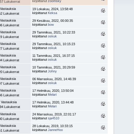
kirjoittanut
zoomsky
57 Lukukerrat
 Vastauksia
19 Lokakuu, 2024, 13:58:48
kirjoittanut
Keksa
52 Lukukerrat
 Vastauksia
29 Kesäkuu, 2022, 00:00:35
kirjoittanut
bow
36 Lukukerrat
 Vastauksia
29 Tammikuu, 2021, 10:22:33
kirjoittanut
oskuk
19 Lukukerrat
 Vastauksia
29 Tammikuu, 2021, 10:15:23
kirjoittanut
oskuk
27 Lukukerrat
 Vastauksia
11 Tammikuu, 2021, 16:37:15
kirjoittanut
oskuk
04 Lukukerrat
 Vastauksia
10 Tammikuu, 2021, 20:29:59
kirjoittanut
Johny
20 Lukukerrat
 Vastauksia
06 Marraskuu, 2020, 14:46:39
kirjoittanut
oskuk
97 Lukukerrat
 Vastauksia
17 Helmikuu, 2020, 13:50:04
kirjoittanut
Melari
46 Lukukerrat
 Vastauksia
17 Helmikuu, 2020, 13:44:48
kirjoittanut
Melari
94 Lukukerrat
 Vastauksia
24 Marraskuu, 2019, 22:01:17
kirjoittanut
sja4510
30 Lukukerrat
 Vastauksia
28 Lokakuu, 2019, 10:33:15
kirjoittanut
JanneHoo
51 Lukukerrat