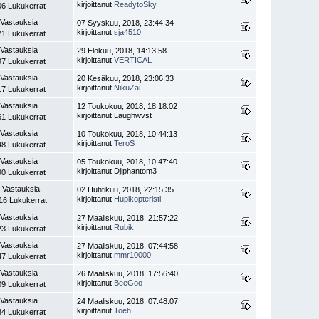
kirjoittanut
ReadytoSky
06 Lukukerrat
 Vastauksia
07 Syyskuu, 2018, 23:44:34
kirjoittanut
sja4510
21 Lukukerrat
 Vastauksia
29 Elokuu, 2018, 14:13:58
kirjoittanut
VERTICAL
97 Lukukerrat
 Vastauksia
20 Kesäkuu, 2018, 23:06:33
kirjoittanut
NikuZai
17 Lukukerrat
 Vastauksia
12 Toukokuu, 2018, 18:18:02
kirjoittanut Laughwvst
61 Lukukerrat
 Vastauksia
10 Toukokuu, 2018, 10:44:13
kirjoittanut
TeroS
48 Lukukerrat
 Vastauksia
05 Toukokuu, 2018, 10:47:40
kirjoittanut Djiphantom3
90 Lukukerrat
 Vastauksia
02 Huhtikuu, 2018, 22:15:35
kirjoittanut
Hupikopteristi
16 Lukukerrat
 Vastauksia
27 Maaliskuu, 2018, 21:57:22
kirjoittanut
Rubik
23 Lukukerrat
 Vastauksia
27 Maaliskuu, 2018, 07:44:58
kirjoittanut
mmr10000
47 Lukukerrat
 Vastauksia
26 Maaliskuu, 2018, 17:56:40
kirjoittanut
BeeGoo
09 Lukukerrat
 Vastauksia
24 Maaliskuu, 2018, 07:48:07
kirjoittanut
Toeh
84 Lukukerrat