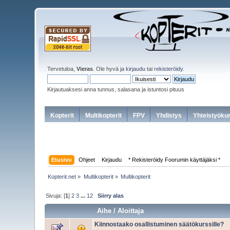
Tervetuloa,
Vieras
. Ole hyvä ja
kirjaudu
tai
rekisteröidy
.
Kirjautuaksesi anna tunnus, salasana ja istuntosi pituus
Kopterit
Multikopterit
FPV
Yhdistys
Yhteistyöku
Etusivu
Ohjeet
Kirjaudu
* Rekisteröidy Foorumin käyttäjäksi *
Kopterit.net
»
Multikopterit
»
Multikopterit
Sivuja: [
1
]
2
3
...
12
Siirry alas
Aihe
/
Aloittaja
Kiinnostaako osallistuminen säätökurssille?