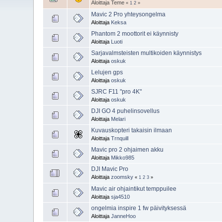
Aloittaja Teme
«
1
2
»
Mavic 2 Pro yhteysongelma
Aloittaja
Keksa
Phantom 2 moottorit ei käynnisty
Aloittaja
Luoti
Sarjavalmsteisten multikoiden käynnistys
Aloittaja
oskuk
Lelujen gps
Aloittaja
oskuk
SJRC F11 "pro 4K"
Aloittaja
oskuk
DJI GO 4 puhelinsovellus
Aloittaja
Melari
Kuvauskopteri takaisin ilmaan
Aloittaja
Trnquill
Mavic pro 2 ohjaimen akku
Aloittaja
Mikko985
DJI Mavic Pro
Aloittaja
zoomsky
«
1
2
3
»
Mavic air ohjaintikut temppuilee
Aloittaja
sja4510
ongelmia inspire 1 fw päivityksessä
Aloittaja
JanneHoo