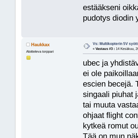
estääkseni oikk
pudotys diodin yl
Vs: Multikopterin 5V syöt
Haukkax
«
Vastaus #3 :
14 Kesäkuu, 20
Aloitteleva torppari
ubec ja yhdistä
ei ole paikoill
escien becejä. T
singaali piuhat 
tai muuta vasta
ohjaat flight cont
kytkeä romut out
Tää on mun näk