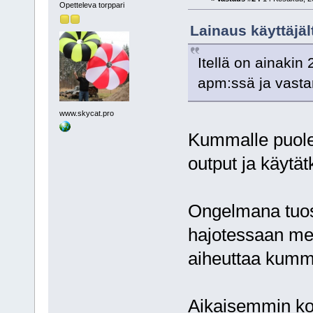
Opetteleva torppari
Lainaus käyttäjä
Itellä on ainakin 
apm:ssä ja vastar
www.skycat.pro
Kummalle puolel
output ja käytä
Ongelmana tuos
hajotessaan me
aiheuttaa kumm
Aikaisemmin kok