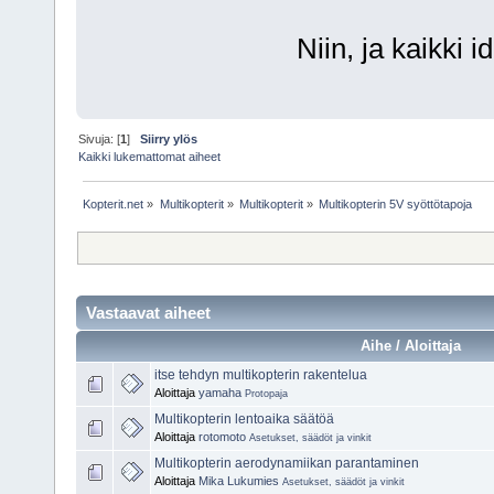
Niin, ja kaikki i
Sivuja: [
1
]
Siirry ylös
Kaikki lukemattomat aiheet
Kopterit.net
»
Multikopterit
»
Multikopterit
»
Multikopterin 5V syöttötapoja
Vastaavat aiheet
Aihe / Aloittaja
itse tehdyn multikopterin rakentelua
Aloittaja
yamaha
Protopaja
Multikopterin lentoaika säätöä
Aloittaja
rotomoto
Asetukset, säädöt ja vinkit
Multikopterin aerodynamiikan parantaminen
Aloittaja
Mika Lukumies
Asetukset, säädöt ja vinkit