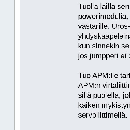
Tuolla lailla se
powerimodulia, t
vastarille. Uros
yhdyskaapeleina
kun sinnekin se
jos jumpperi ei 
Tuo APM:lle tark
APM:n virtaliitt
sillä puolella, 
kaiken mykistym
servoliittimellä.