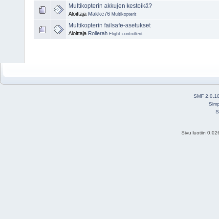
Multikopterin akkujen kestoikä?
Aloittaja
Makke76
Multikopterit
Multikopterin failsafe-asetukset
Aloittaja
Rollerah
Flight controllerit
SMF 2.0.1
Simp
S
Sivu luotiin 0.0