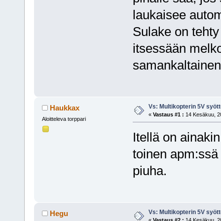
laukaisee autom
Sulake on tehty
itsessään melko
samankaltainen
Vs: Multikopterin 5V syöt
Haukkax
«
Vastaus #1 :
14 Kesäkuu, 20
Aloitteleva torppari
Itellä on ainaki
toinen apm:ssä j
piuha.
Vs: Multikopterin 5V syöt
Hegu
«
Vastaus #2 :
14 Kesäkuu, 20