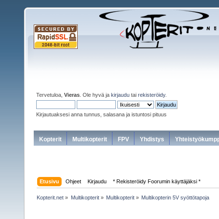
Tervetuloa,
Vieras
. Ole hyvä ja
kirjaudu
tai
rekisteröidy
.
Kirjautuaksesi anna tunnus, salasana ja istuntosi pituus
Kopterit
Multikopterit
FPV
Yhdistys
Yhteistyökumpp
Etusivu
Ohjeet
Kirjaudu
* Rekisteröidy Foorumin käyttäjäksi *
Kopterit.net
»
Multikopterit
»
Multikopterit
»
Multikopterin 5V syöttötapoja