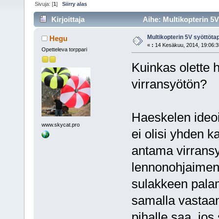
Sivuja: [
1
]
Siirry alas
Kirjoittaja
Aihe: Multikopterin 5V
Multikopterin 5V syöttöta
Hegu
«
:
14 Kesäkuu, 2014, 19:06:3
Opetteleva torppari
Kuinkas olette 
virransyötön?
Haeskelen ideoi
www.skycat.pro
ei olisi yhden 
antama virrans
lennonohjaimen
sulakkeen pala
samalla vastaano
pihalle saa, jos 