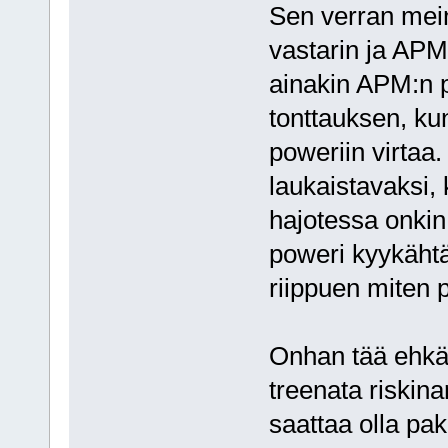
Sen verran meina
vastarin ja APM
ainakin APM:n 
tonttauksen, ku
poweriin virtaa.
laukaistavaksi, 
hajotessa onkin 
poweri kyykähtää
riippuen miten 
Onhan tää ehkä 
treenata riskina
saattaa olla pako