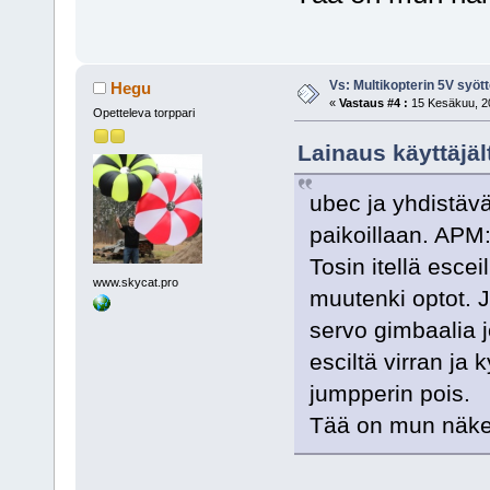
Vs: Multikopterin 5V syöt
Hegu
«
Vastaus #4 :
15 Kesäkuu, 20
Opetteleva torppari
Lainaus käyttäjä
ubec ja yhdistävä
paikoillaan. APM
Tosin itellä escei
www.skycat.pro
muutenki optot. J
servo gimbaalia jo
esciltä virran ja 
jumpperin pois.
Tää on mun näke