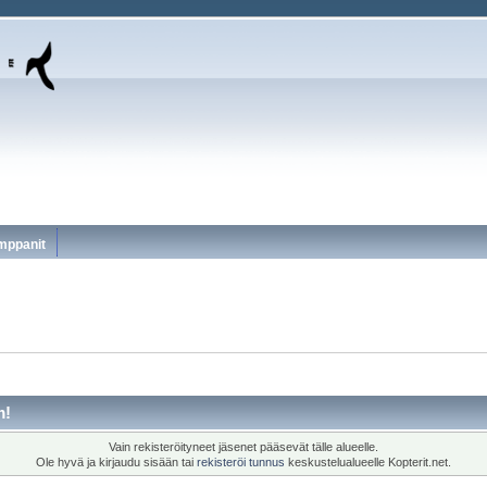
mppanit
m!
Vain rekisteröityneet jäsenet pääsevät tälle alueelle.
Ole hyvä ja kirjaudu sisään tai
rekisteröi tunnus
keskustelualueelle Kopterit.net.