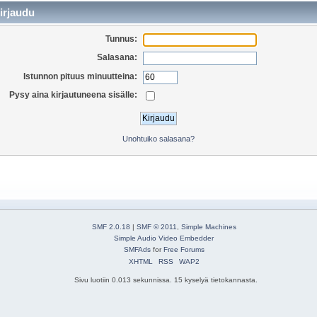
irjaudu
Tunnus:
Salasana:
Istunnon pituus minuutteina:
Pysy aina kirjautuneena sisälle:
Unohtuiko salasana?
SMF 2.0.18
|
SMF © 2011
,
Simple Machines
Simple Audio Video Embedder
SMFAds
for
Free Forums
XHTML
RSS
WAP2
Sivu luotiin 0.013 sekunnissa. 15 kyselyä tietokannasta.