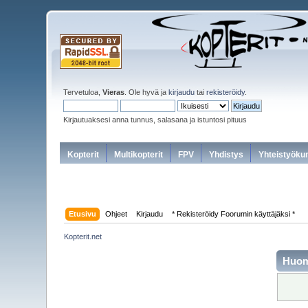
Tervetuloa,
Vieras
. Ole hyvä ja
kirjaudu
tai
rekisteröidy
.
Kirjautuaksesi anna tunnus, salasana ja istuntosi pituus
Kopterit
Multikopterit
FPV
Yhdistys
Yhteistyöku
Etusivu
Ohjeet
Kirjaudu
* Rekisteröidy Foorumin käyttäjäksi *
Kopterit.net
Huo