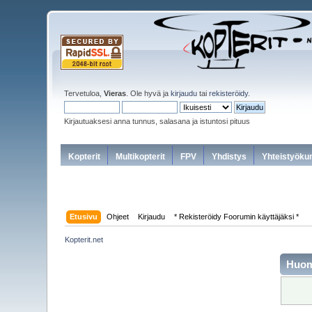
Tervetuloa,
Vieras
. Ole hyvä ja
kirjaudu
tai
rekisteröidy
.
Kirjautuaksesi anna tunnus, salasana ja istuntosi pituus
Kopterit
Multikopterit
FPV
Yhdistys
Yhteistyöku
Etusivu
Ohjeet
Kirjaudu
* Rekisteröidy Foorumin käyttäjäksi *
Kopterit.net
Huo