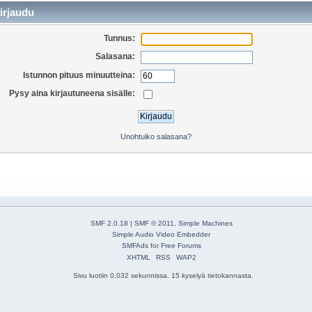
irjaudu
Tunnus:
Salasana:
Istunnon pituus minuutteina:
Pysy aina kirjautuneena sisälle:
Unohtuiko salasana?
SMF 2.0.18
|
SMF © 2011
,
Simple Machines
Simple Audio Video Embedder
SMFAds
for
Free Forums
XHTML
RSS
WAP2
Sivu luotiin 0.032 sekunnissa. 15 kyselyä tietokannasta.