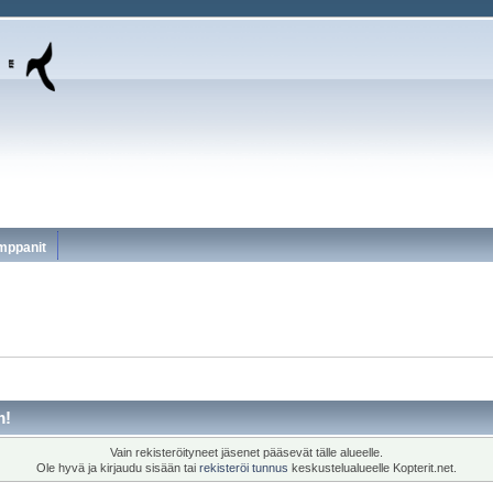
mppanit
m!
Vain rekisteröityneet jäsenet pääsevät tälle alueelle.
Ole hyvä ja kirjaudu sisään tai
rekisteröi tunnus
keskustelualueelle Kopterit.net.