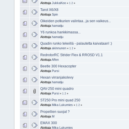
Aloittaja
JukkaKoo
«
1
2
»
Tarot X6/X8
Aloittaja
Spin
Oikeiden potkurien valintaa...ja sen vaikeus...
Aloittaja
hamatiju
Y6 runkoa hankkimassa...
Aloittaja
hamatiju
Quadin runko tekeillä - palautetta kaivataan! :)
Aloittaja
akinnunen
«
1
2
»
RedrotorRC Strider Flex & RROSD V1.1
Aloittaja
Affen
Beetle 300 Hexacopter
Aloittaja
Pursi
Hexan virranjakolevy
Aloittaja
hamatiju
QAV-250 mini quadro
Aloittaja
Pursi
«
1
2
»
ST250 Pro mini quad 250
Aloittaja
Mika Lukumies
«
1
2
»
Propellien suojat ?
Aloittaja
M
EMAX 300
Aloittaja
Mika Lukumies