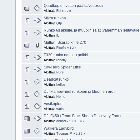
Quadkopteri vetten päällä/vedessä
Aloittaja
Edi
«
1
2
»
Mikro runkoa
Aloittaja
Qtp
Runko 6s akuille, ja muutkin sälät (vähemmän lentävälle
Aloittaja
IL
Multiwii Scarab knife 270
Aloittaja
Picofly
«
1
2
»
F330 runko napsuu poikki
Aloittaja
robofly
Sky-Hero Spider Little
Aloittaja
Pursi
Deadcat runko
Aloittaja
heliko
DJI Flamewheel runkojen ja kloonien erot
Aloittaja
Nemo
Vesikopterit
Aloittaja
varis
DJI F450 / Team BlackSheep Discovery Frame
Aloittaja
ovuori
«
1
2
3
...
6
»
Walkera Ladybird
Aloittaja
Tuomas P.
«
1
2
3
»