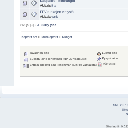
Kaupalliset minirungot
Aloittaja
jinx
FPV-runkojen viritystä
Aloittaja
varis
Sivuja: [
1
]
2
3
Siirry ylös
Kopterit.net
»
Multikopterit
»
Rungot
Tavallinen aihe
Lukittu aihe
Pysyvä aihe
Suosittu aihe (enemmän kuin 30 vastausta)
Äänestys
Erittäin suosittu aihe (enemmän kuin 55 vastausta)
SMF 2.0.1
Simp
S
Sivu luotiin 0.0