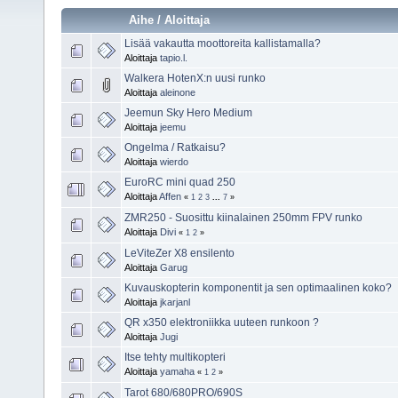
Aihe
/
Aloittaja
Lisää vakautta moottoreita kallistamalla?
Aloittaja
tapio.l.
Walkera HotenX:n uusi runko
Aloittaja
aleinone
Jeemun Sky Hero Medium
Aloittaja
jeemu
Ongelma / Ratkaisu?
Aloittaja
wierdo
EuroRC mini quad 250
Aloittaja
Affen
«
1
2
3
...
7
»
ZMR250 - Suosittu kiinalainen 250mm FPV runko
Aloittaja
Divi
«
1
2
»
LeViteZer X8 ensilento
Aloittaja
Garug
Kuvauskopterin komponentit ja sen optimaalinen koko?
Aloittaja
jkarjanl
QR x350 elektroniikka uuteen runkoon ?
Aloittaja
Jugi
Itse tehty multikopteri
Aloittaja
yamaha
«
1
2
»
Tarot 680/680PRO/690S