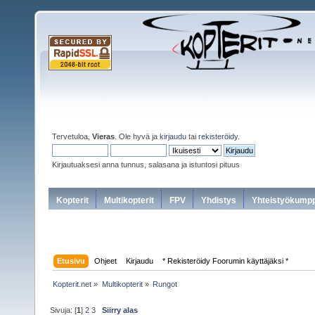
Tervetuloa,
Vieras
. Ole hyvä ja
kirjaudu
tai
rekisteröidy
.
Kirjautuaksesi anna tunnus, salasana ja istuntosi pituus
Kopterit
Multikopterit
FPV
Yhdistys
Yhteistyökumpp
Etusivu
Ohjeet
Kirjaudu
* Rekisteröidy Foorumin käyttäjäksi *
Kopterit.net
»
Multikopterit
»
Rungot
Sivuja: [
1
]
2
3
Siirry alas