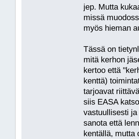
jep. Mutta kukaa
missä muodossa.
myös hieman auk
Tässä on tietynl
mitä kerhon jäs
kertoo että "kerh
kenttä) toimintat
tarjoavat riittä
siis EASA katso
vastuullisesti j
sanota että len
kentällä, mutta 