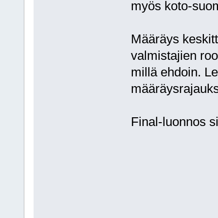
myös koto-suom
Määräys keskitt
valmistajien roo
millä ehdoin. L
määräysrajauks
Final-luonnos sii