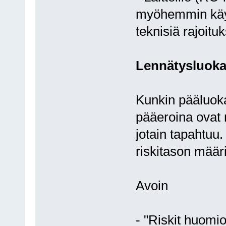
myöhemmin käyt
teknisiä rajoituk
Lennätysluoka
Kunkin pääluokan
pääeroina ovat r
jotain tapahtuu.
riskitason määr
Avoin
- "Riskit huomio