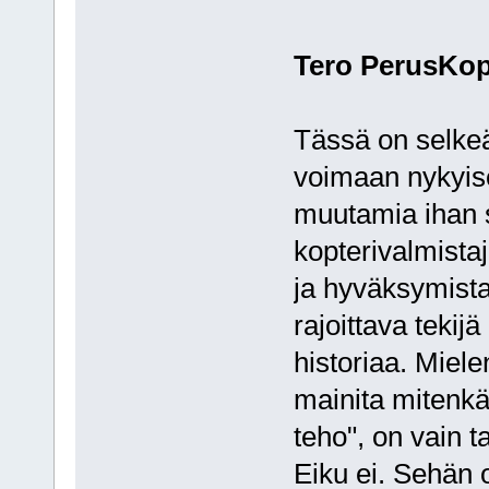
Tero PerusKopt
Tässä on selkeä
voimaan nykyis
muutamia ihan 
kopterivalmistaj
ja hyväksymist
rajoittava tekijä
historiaa. Miele
mainita mitenkä
teho", on vain t
Eiku ei. Sehän o