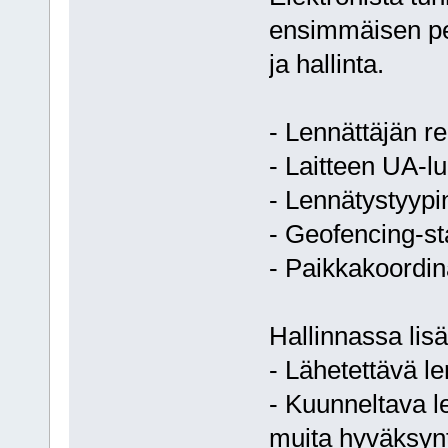
ensimmäisen pel
ja hallinta.
- Lennättäjän re
- Laitteen UA-l
- Lennätystyypi
- Geofencing-st
- Paikkakoordin
Hallinnassa lisä
- Lähetettävä l
- Kuunneltava 
muita hyväksyn