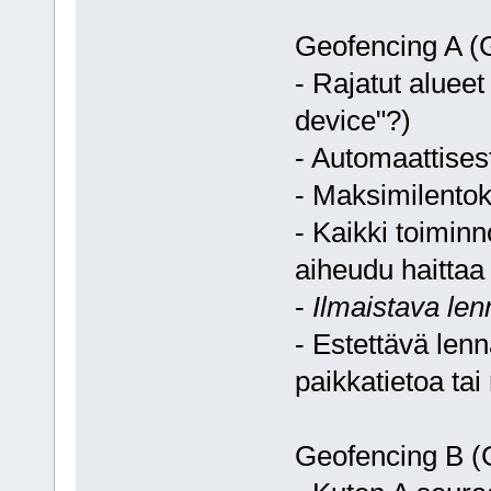
Geofencing A (
- Rajatut alueet
device"?)
- Automaattisest
- Maksimilento
- Kaikki toiminno
aiheudu haittaa
-
Ilmaistava len
- Estettävä len
paikkatietoa tai
Geofencing B (