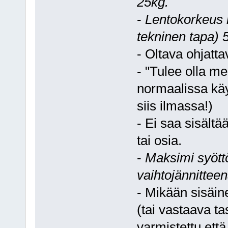
25kg.
-
Lentokorkeus r
tekninen tapa) 5
- Oltava ohjatta
- "Tulee olla me
normaalissa käy
siis ilmassa!)
- Ei saa sisältä
tai osia.
-
Maksimi syöttö
vaihtojännittee
- Mikään sisäin
(tai vastaava ta
varmistettu että