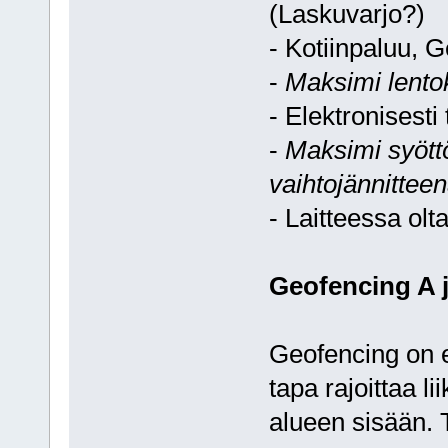
(Laskuvarjo?)
- Kotiinpaluu, 
-
Maksimi lent
- Elektronisesti
-
Maksimi syöttö
vaihtojännittee
- Laitteessa ol
Geofencing A 
Geofencing on e
tapa rajoittaa l
alueen sisään. T