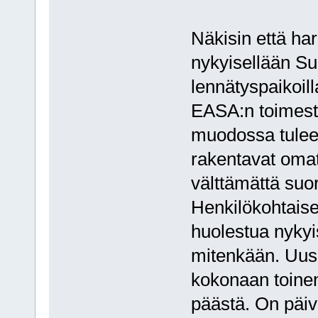
Näkisin että har
nykyisellään Su
lennätyspaikoil
EASA:n toimesta
muodossa tulee 
rakentavat oma
välttämättä su
Henkilökohtaise
huolestua nykyi
mitenkään. Uusie
kokonaan toine
päästä. On päiv