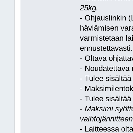
25kg.
- Ohjauslinkin 
häviämisen varal
varmistetaan lait
ennustettavasti.
- Oltava ohjatta
- Noudatettava
- Tulee sisältää
- Maksimilento
- Tulee sisältä
-
Maksimi syöttö
vaihtojännittee
- Laitteessa ol