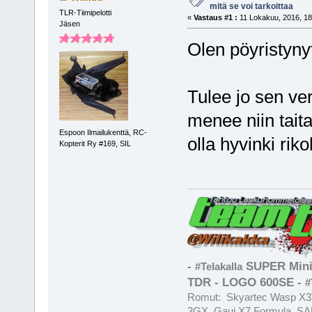
mitä se voi tarkoittaa
TLR-Tiimipelotti
«
Vastaus #1 :
11 Lokakuu, 2016, 18
Jäsen
Olen pöyristyny
Tulee jo sen ver
menee niin tait
Espoon Ilmailukenttä, RC-
olla hyvinki riko
Kopterit Ry #169, SIL
-
SUPER Mini
#Telakalla
TDR - LOGO 600SE -
#
Romut: Skyartec Wasp X3V
3GX, Gaui X7 Formula, SAB