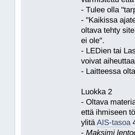
- Tulee olla "ta
- "Kaikissa ajat
oltava tehty sit
ei ole".
- LEDien tai Las
voivat aiheuttaa
- Laitteessa ol
Luokka 2
- Oltava materia
että ihmiseen t
ylitä
AIS-tasoa
4
-
Maksimi lento