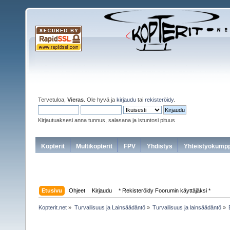
Tervetuloa,
Vieras
. Ole hyvä ja
kirjaudu
tai
rekisteröidy
.
Kirjautuaksesi anna tunnus, salasana ja istuntosi pituus
Kopterit
Multikopterit
FPV
Yhdistys
Yhteistyökumpp
Etusivu
Ohjeet
Kirjaudu
* Rekisteröidy Foorumin käyttäjäksi *
Kopterit.net
»
Turvallisuus ja Lainsäädäntö
»
Turvallisuus ja lainsäädäntö
»