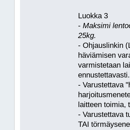
Luokka 3
-
Maksimi lento
25kg.
- Ohjauslinkin 
häviämisen varal
varmistetaan lait
ennustettavasti.
- Varustettava "
harjoitusmenetel
laitteen toimia,
- Varustettava t
TAI törmäysenerg