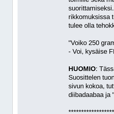
suorittamiseksi
rikkomuksissa t
tulee olla tehokk
"Voiko 250 gra
- Voi, kysäise F
HUOMIO
: Tässä
Suosittelen tuo
sivun kokoa, tut
diibadaabaa ja "
*****************