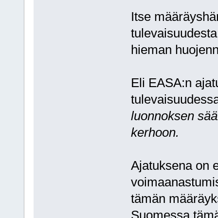
Itse määräyshä
tulevaisuudesta
hieman huojenn
Eli EASA:n ajat
tulevaisuudessa
luonnoksen sään
kerhoon.
Ajatuksena on e
voimaanastumis
tämän määräyksen
Suomessa tämä t