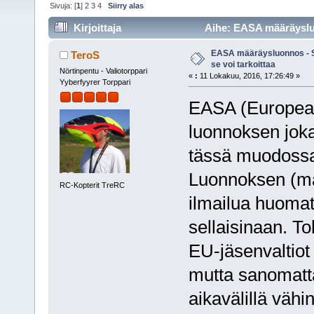
Sivuja: [
1
]
2
3
4
Siirry alas
Kirjoittaja
Aihe: EASA määräysluo
kertaa)
EASA määräysluonnos - S
TeroS
se voi tarkoittaa
Nörtinpentu - Valiotorppari
«
:
11 Lokakuu, 2016, 17:26:49 »
Yyberfyyrer Torppari
EASA (European
luonnoksen joka 
tässä muodossaa
Luonnoksen (ma
RC-Kopterit TreRC
ilmailua huomat
sellaisinaan. To
EU-jäsenvaltiot 
mutta sanomattak
aikavälillä vähi