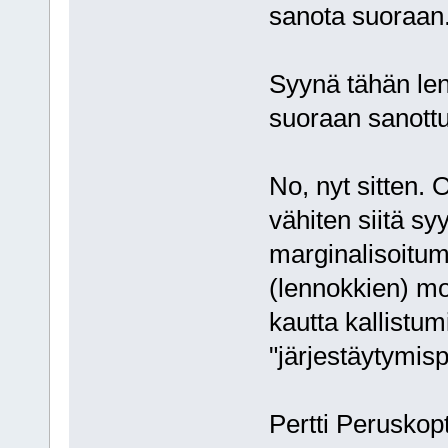
sanota suoraan
Syynä tähän len
suoraan sanottu 
No, nyt sitten.
vähiten siitä sy
marginalisoitum
(lennokkien) mo
kautta kallistum
"järjestäytymis
Pertti Peruskopt