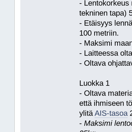
- Lentokorkeus r
tekninen tapa) 5
- Etäisyys lennä
100 metriin.
- Maksimi maa
- Laitteessa ol
- Oltava ohjatta
Luokka 1
- Oltava materia
että ihmiseen t
ylitä
AIS-tasoa
2
-
Maksimi lento