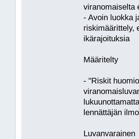
viranomaiselta 
- Avoin luokka j
riskimäärittely
ikärajoituksia
Määritelty
- "Riskit huomi
viranomaisluvan
lukuunottamatta 
lennättäjän ilmoi
Luvanvarainen