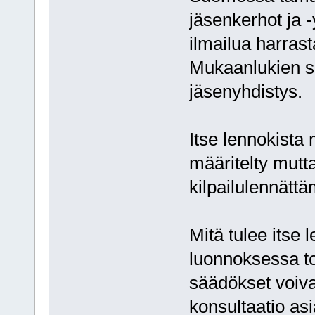
jäsenkerhot ja -
ilmailua harrast
Mukaanlukien si
jäsenyhdistys.
Itse lennokista 
määritelty mutta
kilpailulennättä
Mitä tulee itse 
luonnoksessa to
säädökset voivat
konsultaatio asi