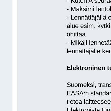
- Kuten A seura
- Maksimi lento
- Lennättäjällä 
alue esim. kytki
ohittaa
- Mikäli lennetä
lennättäjälle k
Elektroninen t
Suomeksi, trans
EASA:n standar
tietoa laittees
Elektronista tun