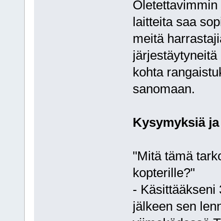
Oletettavimmin 
laitteita saa s
meitä harrastaji
järjestäytyneit
kohta rangaistu
sanomaan.
Kysymyksiä ja
"Mitä tämä tar
kopterille?"
- Käsittääkseni
jälkeen sen len