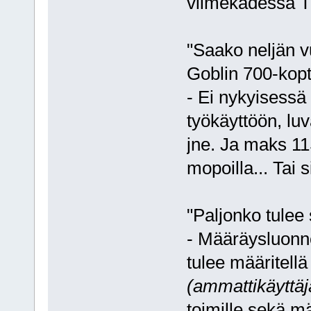
viimekädessä Tr
"Saako neljän 
Goblin 700-kopt
- Ei nykyisessä 
työkäyttöön, luva
jne. Ja maks 11S
mopoilla... Tai s
"Paljonko tulee 
- Määräysluonno
tulee määritell
(ammattikäyttäj
toimille sekä m