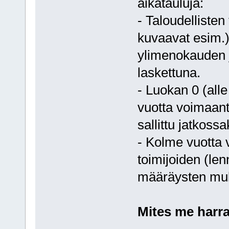
aikatauluja:
- Taloudellisten
kuvaavat esim.)
ylimenokauden 
laskettuna.
- Luokan 0 (alle
vuotta voimaant
sallittu jatkossa
- Kolme vuotta 
toimijoiden (len
määräysten muk
Mites me harra