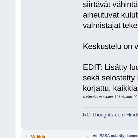
siirtävät vähint
aiheutuvat kulut
valmistajat teke
Keskustelu on v
EDIT: Lisätty l
sekä selostetty 
korjattu, kaikki
«
Viimeksi muokattu: 11 Lokakuu, 201
RC-Thoughts.com
Hifi
Vs: EASA määräysluonnos
Wilikki