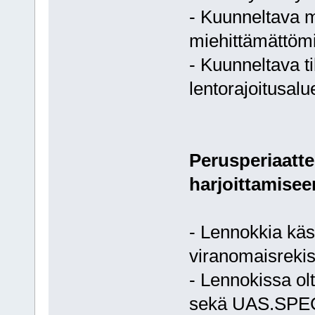
- Kuunneltava mi
miehittämättömi
- Kuunneltava til
lentorajoitusalu
Perusperiaatt
harjoittamisee
- Lennokkia käsi
viranomaisrekist
- Lennokissa o
sekä UAS.SPEC.