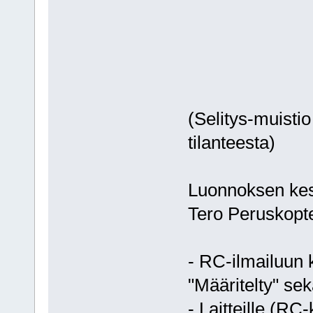
(Selitys-muisti
tilanteesta)
Luonnoksen kesk
Tero Peruskopte
- RC-ilmailuun 
"Määritelty" se
- Laitteille (RC-