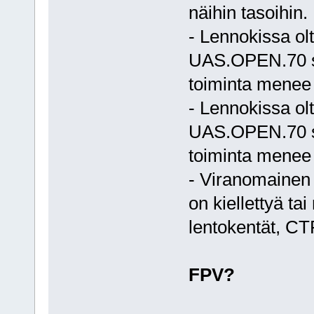
näihin tasoihin.
- Lennokissa ol
UAS.OPEN.70 s
toiminta menee 
- Lennokissa ol
UAS.OPEN.70 s
toiminta menee 
- Viranomainen 
on kiellettyä ta
lentokentät, CT
FPV?