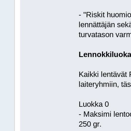
- "Riskit huomio
lennättäjän sek
turvatason varm
Lennokkiluoka
Kaikki lentävät 
laiteryhmiin, tä
Luokka 0
- Maksimi lent
250 gr.