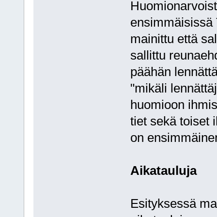
Huomionarvoista
ensimmäisissä T
mainittu että s
sallittu reunae
päähän lennättäj
"mikäli lennättä
huomioon ihmise
tiet sekä toise
on ensimmäinen
Aikatauluja
Esityksessä mai