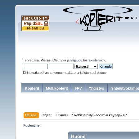
Tervetuloa,
Vieras
. Ole hyvä ja
kirjaudu
tai
rekisteröidy
.
Kirjautuaksesi anna tunnus, salasana ja istuntosi pituus
Kopterit
Multikopterit
FPV
Yhdistys
Yhteistyökumpp
Etusivu
Ohjeet
Kirjaudu
* Rekisteröidy Foorumin käyttäjäksi *
Kopterit.net
Huom!