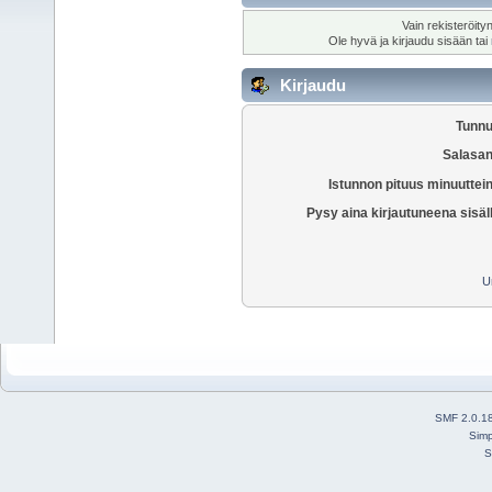
Vain rekisteröity
Ole hyvä ja kirjaudu sisään tai
Kirjaudu
Tunnu
Salasan
Istunnon pituus minuuttei
Pysy aina kirjautuneena sisäl
U
SMF 2.0.1
Simp
S