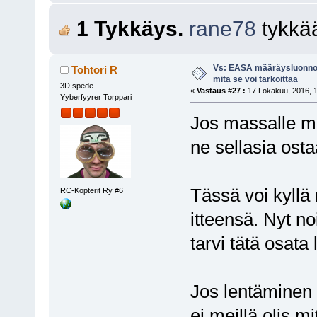
1 Tykkäys.
rane78
tykkä
Vs: EASA määräysluonnos
Tohtori R
mitä se voi tarkoittaa
3D spede
«
Vastaus #27 :
17 Lokakuu, 2016, 1
Yyberfyyrer Torppari
Jos massalle ma
ne sellasia osta
Tässä voi kyllä
RC-Kopterit Ry #6
itteensä. Nyt no
tarvi tätä osata 
Jos lentäminen 
ei meillä olis 