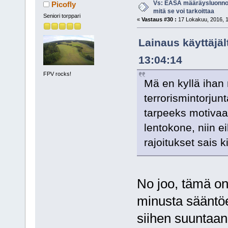
Vs: EASA määräysluonnos
Picofly
mitä se voi tarkoittaa
Seniori torppari
«
Vastaus #30 :
17 Lokakuu, 2016, 1
Lainaus käyttäjä
13:04:14
FPV rocks!
Mä en kyllä ihan
terrorismintorjunt
tarpeeks motivaa
lentokone, niin 
rajoitukset sais 
No joo, tämä on 
minusta sääntö
siihen suuntaan