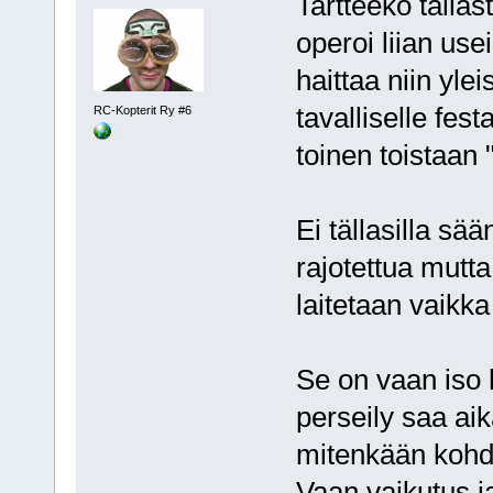
Tartteeko tälla
operoi liian use
haittaa niin yleis
tavalliselle fes
RC-Kopterit Ry #6
toinen toistaan
Ei tällasilla sää
rajotettua mutta
laitetaan vaikk
Se on vaan iso 
perseily saa ai
mitenkään kohd
Vaan vaikutus ja