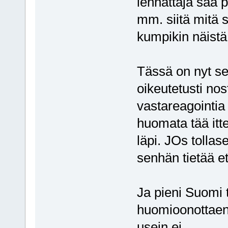
lennättäjä saa 
mm. siitä mitä s
kumpikin näistä
Tässä on nyt se
oikeutetusti no
vastareagointi
huomata tää itt
läpi. JOs tollas
senhän tietää et
Ja pieni Suomi t
huomioonottaen"
usein ei.