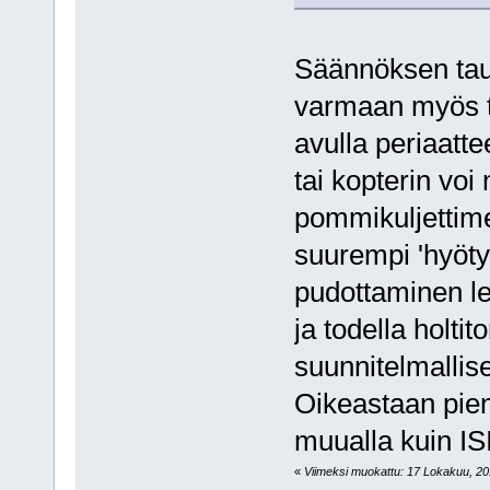
Säännöksen taus
varmaan myös te
avulla periaatt
tai kopterin vo
pommikuljettime
suurempi 'hyöt
pudottaminen le
ja todella holtit
suunnitelmallise
Oikeastaan pieni
muualla kuin IS
«
Viimeksi muokattu: 17 Lokakuu, 2016