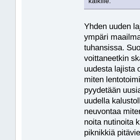
kaikille.
Yhden uuden laj
ympäri maailmaa
tuhansissa. Suo
voittaneetkin s
uudesta lajista o
miten lentotoimi
pyydetään uusi
uudella kalustol
neuvontaa miten
noita nutinoita k
piknikkiä pitävi