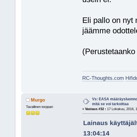
Eli pallo on ny
jäämme odottel
(Perustetaanko
RC-Thoughts.com
Hifi
Vs: EASA määräysluonnos
Murgo
mitä se voi tarkoittaa
Tavallinen torppari
«
Vastaus #32 :
17 Lokakuu, 2016, 1
Lainaus käyttäjä
13:04:14