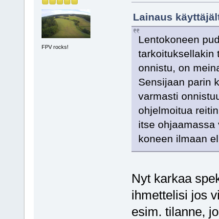
Lainaus käyttäjä
Lentokoneen pudo
FPV rocks!
tarkoituksellakin
onnistu, on meina
Sensijaan parin 
varmasti onnistu
ohjelmoitua reitin
itse ohjaamassa v
koneen ilmaan eli
Nyt karkaa spekul
ihmettelisi jos 
esim. tilanne, j