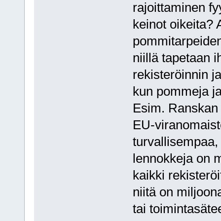
rajoittaminen fy
keinot oikeita?
pommitarpeiden 
niillä tapetaan i
rekisteröinnin 
kun pommeja ja
Esim. Ranskan j
EU-viranomaist
turvallisempaa,
lennokkeja on m
kaikki rekisterö
niitä on miljoo
tai toimintasätee