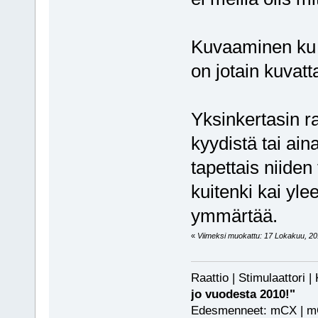
Kuvaaminen ku 
on jotain kuvat
Yksinkertasin r
kyydistä tai ain
tapettais niide
kuitenki kai yle
ymmärtää.
«
Viimeksi muokattu: 17 Lokakuu, 2016
Raattio | Stimulaattori
jo vuodesta 2010!"
Edesmenneet: mCX | mCP