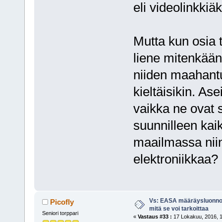
eli videolinkkiäk
Mutta kun osia t
liene mitenkään 
niiden maahantu
kieltäisikin. Ase
vaikka ne ovat 
suunnilleen kai
maailmassa niin
elektroniikkaa?
Vs: EASA määräysluonnos
Picofly
mitä se voi tarkoittaa
Seniori torppari
«
Vastaus #33 :
17 Lokakuu, 2016, 1