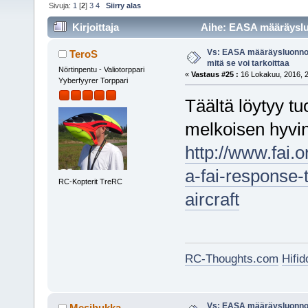
Sivuja:
1
[
2
]
3
4
Siirry alas
Kirjoittaja
Aihe: EASA määräysluo
kertaa)
Vs: EASA määräysluonnos
TeroS
mitä se voi tarkoittaa
Nörtinpentu - Valiotorppari
«
Vastaus #25 :
16 Lokakuu, 2016, 2
Yyberfyyrer Torppari
Täältä löytyy t
melkoisen hyvin,
http://www.fai.
a-fai-response-
RC-Kopterit TreRC
aircraft
RC-Thoughts.com
Hifi
Vs: EASA määräysluonnos
Mesihukka