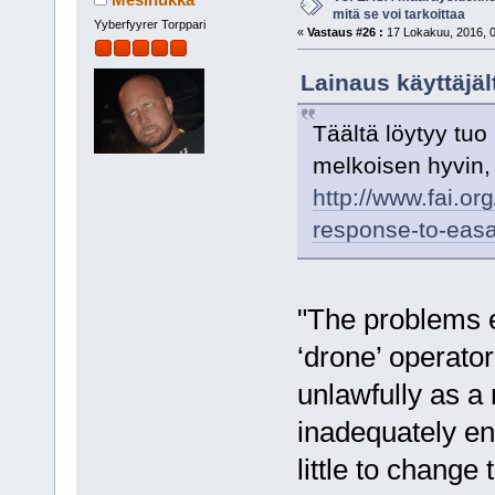
mitä se voi tarkoittaa
Yyberfyyrer Torppari
«
Vastaus #26 :
17 Lokakuu, 2016, 0
Lainaus käyttäjäl
Täältä löytyy tuo
melkoisen hyvin, 
http://www.fai.or
response-to-easa
"The problems e
‘drone’ operator
unlawfully as a 
inadequately en
little to change 