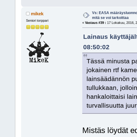
Vs: EASA määräysluonnos
mikek
mitä se voi tarkoittaa
Seniori torppari
«
Vastaus #39 :
17 Lokakuu, 2016, 2
Lainaus käyttäjä
08:50:02
Tässä minusta par
jokainen rtf kamer
lainsäädännön pu
tullukkaan, joll
hankaloittaisi lai
turvallisuutta juu
Mistäs löydät e