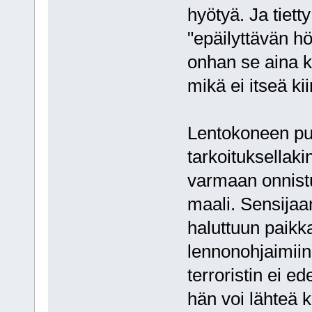
hyötyä. Ja tiet
"epäilyttävän h
onhan se aina kiv
mikä ei itseä ki
Lentokoneen pud
tarkoituksellakin
varmaan onnistu
maali. Sensijaa
haluttuun paikk
lennonohjaimiin 
terroristin ei e
hän voi lähteä 