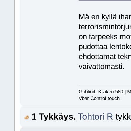
Mä en kyllä iha
terrorismintorjun
on tarpeeks mot
pudottaa lentok
ehdottamat tekni
vaivattomasti.
Goblinit: Kraken 580 | M
Vbar Control touch
1 Tykkäys.
Tohtori R
tykk