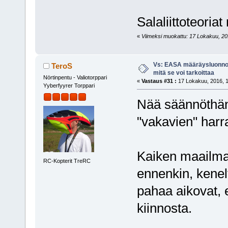
Salaliittoteoriat
«
Viimeksi muokattu: 17 Lokakuu, 2016
Vs: EASA määräysluonnos
TeroS
mitä se voi tarkoittaa
Nörtinpentu - Valiotorppari
«
Vastaus #31 :
17 Lokakuu, 2016, 1
Yyberfyyrer Torppari
Nää säännöthän 
"vakavien" harr
Kaiken maailma
RC-Kopterit TreRC
ennenkin, kene
pahaa aikovat, e
kiinnosta.