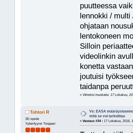
puutteessa vaikk
lennokki / multi 
ohjataan nousuk
lentokoneen moo
Silloin periaattee
videolinkin avul
konetta vastaan.
joutuisi työksee
taidanpa peruut
«
Viimeksi muokattu: 17 Lokakuu, 2016
Vs: EASA määräysluonnos
Tohtori R
mitä se voi tarkoittaa
3D spede
«
Vastaus #34 :
17 Lokakuu, 2016, 1
Yyberfyyrer Torppari