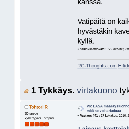
kanssa.
Vatipäitä on ka
hyvästäkin kaver
kyllä.
«
Viimeksi muokattu: 17 Lokakuu, 201
RC-Thoughts.com
Hifi
1 Tykkäys.
virtakuono
ty
Vs: EASA määräysluonnos
Tohtori R
mitä se voi tarkoittaa
3D spede
«
Vastaus #41 :
17 Lokakuu, 2016, 2
Yyberfyyrer Torppari
Lainaus käyttäjäl