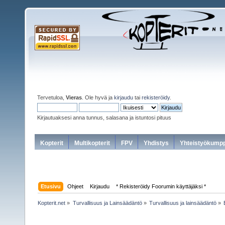
Tervetuloa,
Vieras
. Ole hyvä ja
kirjaudu
tai
rekisteröidy
.
Kirjautuaksesi anna tunnus, salasana ja istuntosi pituus
Kopterit
Multikopterit
FPV
Yhdistys
Yhteistyökumpp
Etusivu
Ohjeet
Kirjaudu
* Rekisteröidy Foorumin käyttäjäksi *
Kopterit.net
»
Turvallisuus ja Lainsäädäntö
»
Turvallisuus ja lainsäädäntö
»