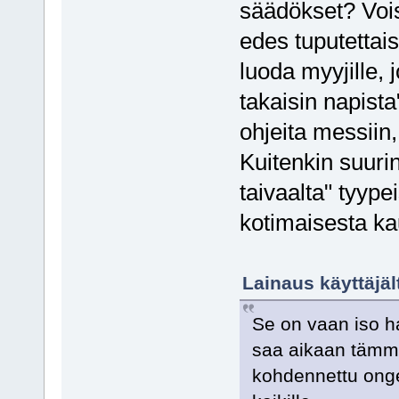
säädökset? Voisi
edes tuputettaisi
luoda myyjille,
takaisin napist
ohjeita messiin
Kuitenkin suuri
taivaalta" tyyp
kotimaisesta ka
Lainaus käyttäjäl
Se on vaan iso ha
saa aikaan tämmö
kohdennettu ong