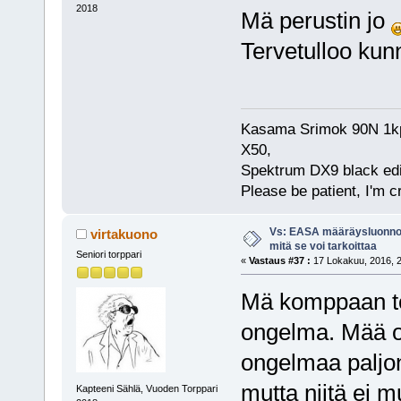
2018
Mä perustin jo
Tervetulloo kun
Kasama Srimok 90N 1kpl
X50,
Spektrum DX9 black edi
Please be patient, I'm c
Vs: EASA määräysluonnos
virtakuono
mitä se voi tarkoittaa
Seniori torppari
«
Vastaus #37 :
17 Lokakuu, 2016, 2
Mä komppaan toh
ongelma. Mää o
ongelmaa paljon
mutta niitä ei 
Kapteeni Sählä, Vuoden Torppari