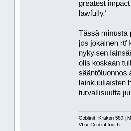
greatest impact
lawfully."
Tässä minusta p
jos jokainen rtf 
nykyisen lainsä
olis koskaan tul
sääntöluonnos a
lainkuuliaisten 
turvallisuutta ju
Goblinit: Kraken 580 | M
Vbar Control touch