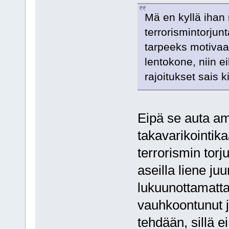
Mä en kyllä ihan
terrorismintorjunt
tarpeeks motivaa
lentokone, niin 
rajoitukset sais 
Eipä se auta a
takavarikointika
terrorismin tor
aseilla liene ju
lukuunottamatt
vauhkoontunut ja
tehdään, sillä e