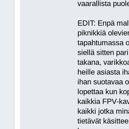
vaarallista puol
EDIT: Enpä malt
piknikkiä olevi
tapahtumassa oli
siellä sitten par
takana, varikkoa
heille asiasta ih
ihan suotavaa o
lopettaa kun kop
kaikkia FPV-kav
kaikki jotka min
tietävät käsittee