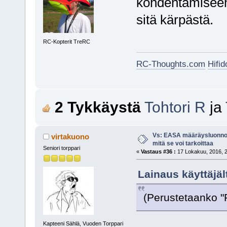
kohdentamiseen
sitä kärpästä.
RC-Kopterit TreRC
RC-Thoughts.com
Hifi
2 Tykkäystä
Tohtori R
ja
Vs: EASA määräysluonnos
virtakuono
mitä se voi tarkoittaa
Seniori torppari
«
Vastaus #36 :
17 Lokakuu, 2016, 2
Lainaus käyttäjäl
(Perustetaanko "
Kapteeni Sählä, Vuoden Torppari