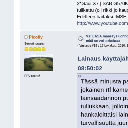
2*Gaui X7 | SAB G570KS
tulikettu (oli rikki jo ka
Edelleen haitaksi: MSH
http://www.youtube.com/
Vs: EASA määräysluonnos
Picofly
mitä se voi tarkoittaa
Seniori torppari
«
Vastaus #28 :
17 Lokakuu, 2016, 1
Lainaus käyttäjä
08:50:02
FPV rocks!
Tässä minusta par
jokainen rtf kamer
lainsäädännön pu
tullukkaan, joll
hankaloittaisi lai
turvallisuutta juu