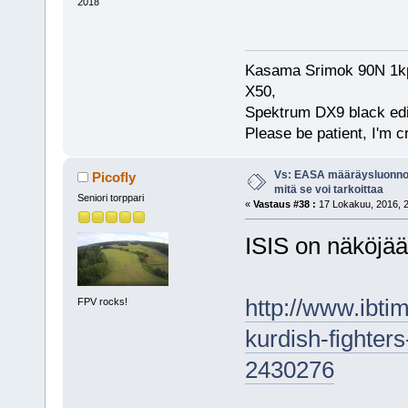
2018
Kasama Srimok 90N 1kpl
X50,
Spektrum DX9 black edi
Please be patient, I'm c
Vs: EASA määräysluonnos
Picofly
mitä se voi tarkoittaa
Seniori torppari
«
Vastaus #38 :
17 Lokakuu, 2016, 2
ISIS on näköjää
http://www.ibtim
FPV rocks!
kurdish-fighters
2430276