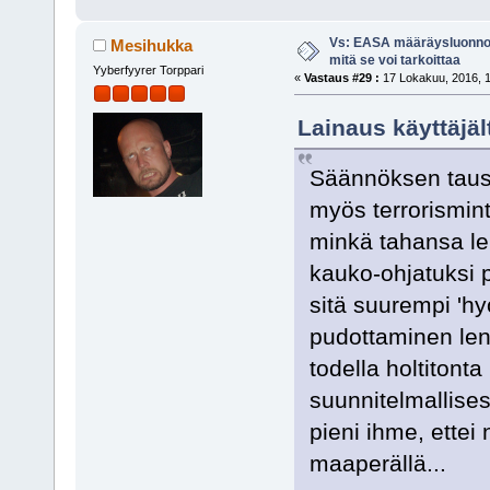
Vs: EASA määräysluonnos
Mesihukka
mitä se voi tarkoittaa
Yyberfyyrer Torppari
«
Vastaus #29 :
17 Lokakuu, 2016, 1
Lainaus käyttäjäl
Säännöksen taust
myös terrorismint
minkä tahansa le
kauko-ohjatuksi 
sitä suurempi 'h
pudottaminen lenn
todella holtitonta
suunnitelmallises
pieni ihme, ettei 
maaperällä...