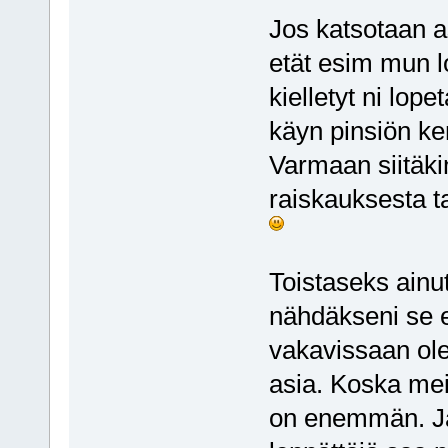
Jos katsotaan as
etät esim mun l
kielletyt ni lo
käyn pinsiön ke
Varmaan siitäkin
raiskauksesta t
Toistaseks ainu
nähdäkseni se e
vakavissaan ole
asia. Koska mei
on enemmän. Ja v