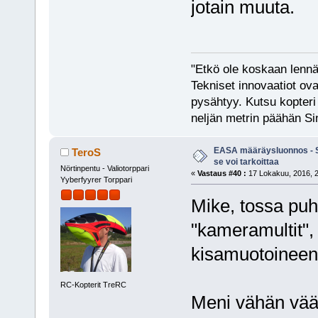
jotain muuta.
"Etkö ole koskaan lennät
Tekniset innovaatiot ova
pysähtyy. Kutsu kopteri 
neljän metrin päähän Si
EASA määräysluonnos - S
TeroS
se voi tarkoittaa
Nörtinpentu - Valiotorppari
«
Vastaus #40 :
17 Lokakuu, 2016, 2
Yyberfyyrer Torppari
Mike, tossa puhu
"kameramultit", 
kisamuotoineen 
RC-Kopterit TreRC
Meni vähän vää