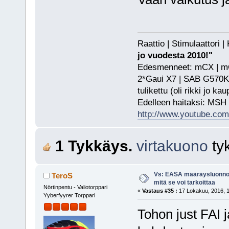
Raattio | Stimulaattori
jo vuodesta 2010!"
Edesmenneet: mCX | mCP
2*Gaui X7 | SAB G570KS
tulikettu (oli rikki jo ka
Edelleen haitaksi: MSH
http://www.youtube.com/
1 Tykkäys.
virtakuono
ty
Vs: EASA määräysluonnos
TeroS
mitä se voi tarkoittaa
Nörtinpentu - Valiotorppari
«
Vastaus #35 :
17 Lokakuu, 2016, 1
Yyberfyyrer Torppari
Tohon just FAI j