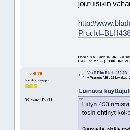
joutuisikin vähä
http://www.blad
ProdId=BLH43
Blade 450 X | Blade 450 3D + CoPilo
UMX Gee Bee R2 | E-Fflite UMX MiG
Vs: E-Flite Blade 450 3D
velli76
«
Vastaus #28 :
22 Lokakuu, 2
Tavallinen torppari
Lainaus käyttäjäl
RC-Kopterit Ry #53
Liityn 450 omista
tosin ehtinyt koke
Samalla pitää tod