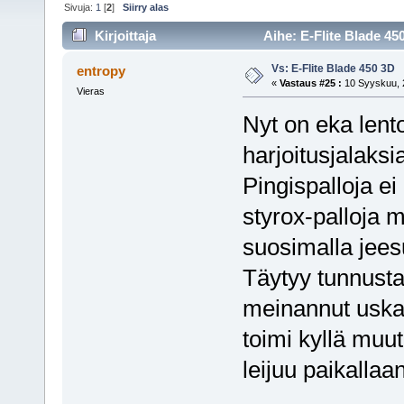
Sivuja:
1
[
2
]
Siirry alas
Kirjoittaja
Aihe: E-Flite Blade 45
Vs: E-Flite Blade 450 3D
entropy
«
Vastaus #25 :
10 Syyskuu, 2
Vieras
Nyt on eka lento
harjoitusjalaksi
Pingispalloja ei 
styrox-palloja m
suosimalla jeesu
Täytyy tunnustaa
meinannut uska
toimi kyllä muu
leijuu paikallaan