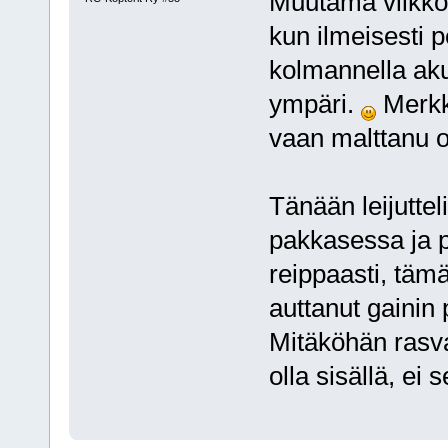
Muutama viikko 
kun ilmeisesti 
kolmannella akul
ympäri.
Merkke
vaan malttanu o
Tänään leijutte
pakkasessa ja p
reippaasti, tämä
auttanut gainin
Mitäköhän rasva
olla sisällä, ei