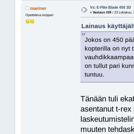
Vs: E-Flite Blade 450 3D
mariner
«
Vastaus #29 :
23 Lokakuu, 2
Opetteleva torppari
Lainaus käyttäjäl
Jokos on 450 pääs
kopterilla on nyt 
vauhdikkaampaa 
on tullut pari ku
tuntuu.
Tänään tuli ekat
asentanut t-rex 
laskeutumisteli
muuten tehdask