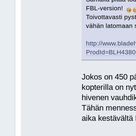
FBL-version!
Toivottavasti pys
vähän latomaan se
http://www.blade
ProdId=BLH4380
Jokos on 450 pä
kopterilla on nyt
hivenen vauhdi
Tähän mennessä 
aika kestävältä 