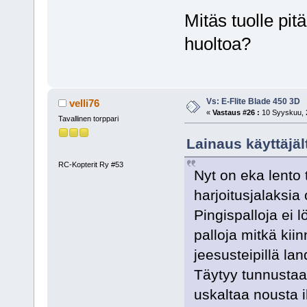
Mitäs tuolle pit
huoltoa?
Vs: E-Flite Blade 450 3D
velli76
«
Vastaus #26 :
10 Syyskuu, 2
Tavallinen torppari
Lainaus käyttäjäl
RC-Kopterit Ry #53
Nyt on eka lento 
harjoitusjalaksia 
Pingispalloja ei l
palloja mitkä kiin
jeesusteipillä lan
Täytyy tunnustaa 
uskaltaa nousta