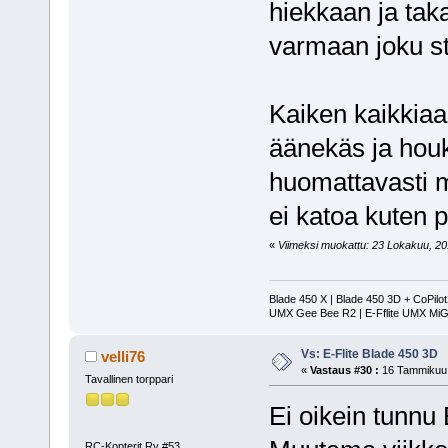
hiekkaan ja taka
varmaan joku sty
Kaiken kaikkiaa
äänekäs ja houku
huomattavasti 
ei katoa kuten
«
Viimeksi muokattu: 23 Lokakuu, 2011
Blade 450 X | Blade 450 3D + CoPilo
UMX Gee Bee R2 | E-Fflite UMX MiG
Vs: E-Flite Blade 450 3D
velli76
«
Vastaus #30 :
16 Tammikuu,
Tavallinen torppari
Ei oikein tunnu
RC-Kopterit Ry #53