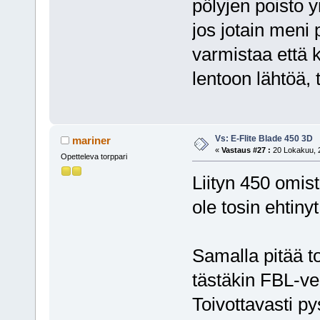
pölyjen poisto 
jos jotain meni 
varmistaa että k
lentoon lähtöä,
Vs: E-Flite Blade 450 3D
mariner
«
Vastaus #27 :
20 Lokakuu, 2
Opetteleva torppari
Liityn 450 omist
ole tosin ehtinyt
Samalla pitää t
tästäkin FBL-v
Toivottavasti p