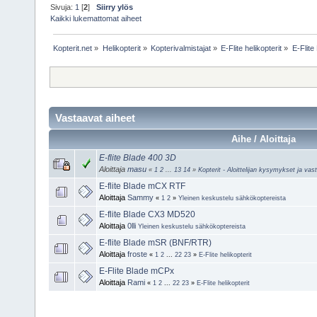
Sivuja:
1
[
2
]
Siirry ylös
Kaikki lukemattomat aiheet
Kopterit.net
»
Helikopterit
»
Kopterivalmistajat
»
E-Flite helikopterit
»
E-Flite
Vastaavat aiheet
Aihe / Aloittaja
E-flite Blade 400 3D
Aloittaja
masu
«
1
2
...
13
14
»
Kopterit - Aloittelijan kysymykset ja vas
E-flite Blade mCX RTF
Aloittaja
Sammy
«
1
2
»
Yleinen keskustelu sähkökoptereista
E-flite Blade CX3 MD520
Aloittaja
0lli
Yleinen keskustelu sähkökoptereista
E-flite Blade mSR (BNF/RTR)
Aloittaja
froste
«
1
2
...
22
23
»
E-Flite helikopterit
E-Flite Blade mCPx
Aloittaja
Rami
«
1
2
...
22
23
»
E-Flite helikopterit