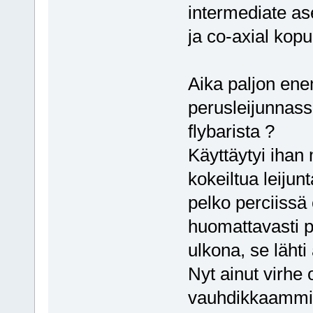
intermediate a
ja co-axial kopu
Aika paljon en
perusleijunnass
flybarista ?
Käyttäytyi ihan 
kokeiltua leijun
pelko perciissä 
huomattavasti 
ulkona, se läht
Nyt ainut virhe 
vauhdikkaammin