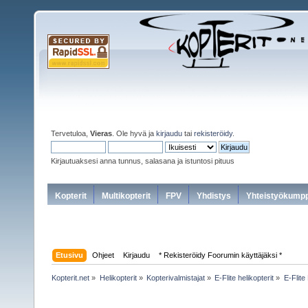
Tervetuloa,
Vieras
. Ole hyvä ja
kirjaudu
tai
rekisteröidy
.
Kirjautuaksesi anna tunnus, salasana ja istuntosi pituus
Kopterit
Multikopterit
FPV
Yhdistys
Yhteistyökumpp
Etusivu
Ohjeet
Kirjaudu
* Rekisteröidy Foorumin käyttäjäksi *
Kopterit.net
»
Helikopterit
»
Kopterivalmistajat
»
E-Flite helikopterit
»
E-Flite