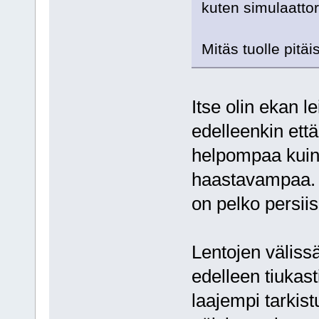
kuten simulaattor
Mitäs tuolle pitä
Itse olin ekan le
edelleenkin ett
helpompaa kuin 
haastavampaa. J
on pelko persii
Lentojen välissä
edelleen tiukast
laajempi tarkist