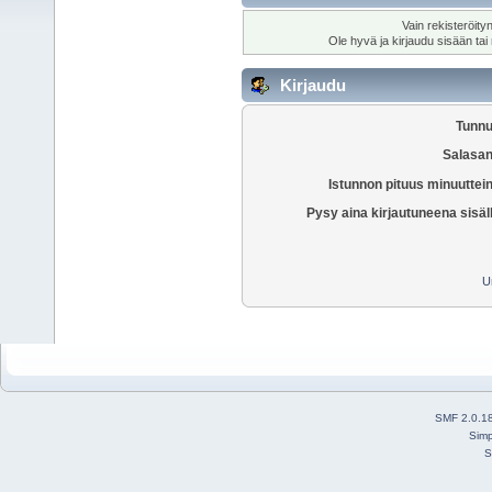
Vain rekisteröity
Ole hyvä ja kirjaudu sisään tai
Kirjaudu
Tunnu
Salasan
Istunnon pituus minuuttei
Pysy aina kirjautuneena sisäl
U
SMF 2.0.1
Simp
S