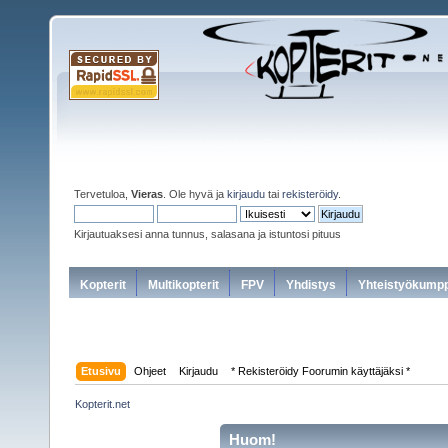
Tervetuloa,
Vieras
. Ole hyvä ja
kirjaudu
tai
rekisteröidy
.
Kirjautuaksesi anna tunnus, salasana ja istuntosi pituus
Kopterit
Multikopterit
FPV
Yhdistys
Yhteistyökumpp
Etusivu
Ohjeet
Kirjaudu
* Rekisteröidy Foorumin käyttäjäksi *
Kopterit.net
Huom!