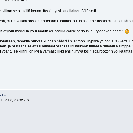
, 2008, 23:10:42 »
 viikon se otti tällä kertaa, tässä nyt siis tuollainen BNF setti.
enä, mutta vaikka possua ahdetaan kupuihin joulun aikaan runsain mitoin, on tämän 
ion of your model in your mouth as it could cause serious injury or even death"
omiseen, raporttia pukkaa kunhan päästään lentoon. Hypistelyn pohjalta (vertail
inen, ja plussana se että useimmat osat saa irti mukaan tulleella ruuvarilla simppeli
ybar tulee kiinni) on kyllä varmasti rikki ensin, hyvä tosin että roottorin voi kääntä
 RTF
uu, 2008, 23:38:50 »