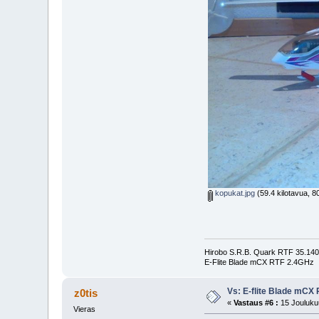
kopukat.jpg
(59.4 kilotavua, 8
Hirobo S.R.B. Quark RTF 35.1
E-Flite Blade mCX RTF 2.4GHz
Vs: E-flite Blade mCX
z0tis
«
Vastaus #6 :
15 Joulukuu
Vieras