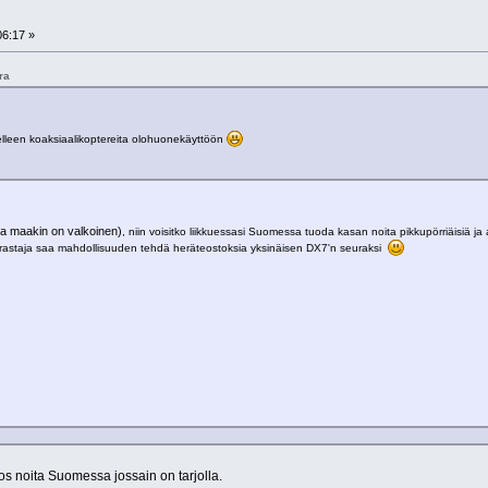
06:17 »
ra
tselleen koaksiaalikoptereita olohuonekäyttöön
ja maakin on valkoinen)
, niin voisitko liikkuessasi Suomessa tuoda kasan noita pikkupörriäisiä ja
arrastaja saa mahdollisuuden tehdä heräteostoksia yksinäisen DX7'n seuraksi
os noita Suomessa jossain on tarjolla.