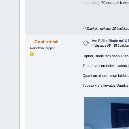
lennetään). 70 euroa ei kummo
«
Viimeksi muokattu: 15 Joulukuu,
Vs: E-flite Blade mCX
Copterfreak
«
Vastaus #5 :
15 Joulukuu
Aloitteleva torppari
Hiphei, Blade mcx saapui tänä
Tuo härveli on todella vakaa j
Quark on ainakin mun taidoil
Tuossa vielä kuvatus Quarkist