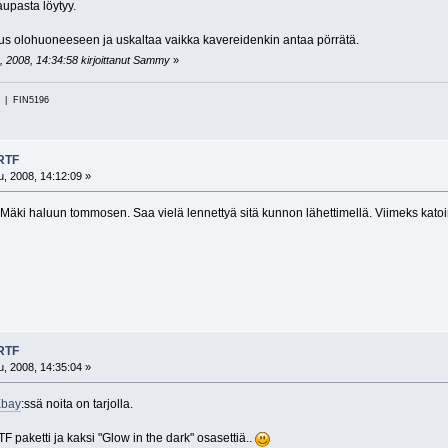
aupasta löytyy.
stus olohuoneeseen ja uskaltaa vaikka kavereidenkin antaa pörrätä.
, 2008, 14:34:58 kirjoittanut Sammy
»
i | FIN5196
 RTF
, 2008, 14:12:09 »
 Mäki haluun tommosen. Saa vielä lennettyä sitä kunnon lähettimellä. Viimeks katoin t
 RTF
, 2008, 14:35:04 »
bay
:ssä noita on tarjolla.
paketti ja kaksi "Glow in the dark" osasettiä..