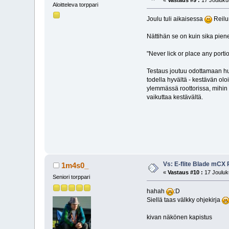
«
Vastaus #9 :
17 Joulukuu
Aloitteleva torppari
Joulu tuli aikaisessa
Reilun
Nättihän se on kuin sika pien
"Never lick or place any port
Testaus joutuu odottamaan hu
todella hyvältä - kestävän olo
ylemmässä roottorissa, mihin fl
vaikuttaa kestävältä.
Vs: E-flite Blade mCX
1m4s0_
«
Vastaus #10 :
17 Jouluk
Seniori torppari
hahah
:D
Siellä taas välkky ohjekirja
kivan näkönen kapistus