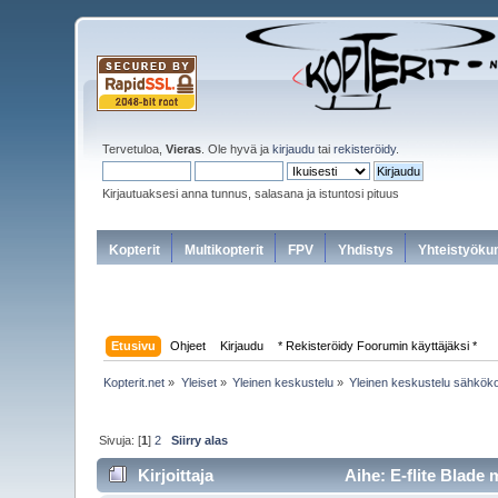
Tervetuloa,
Vieras
. Ole hyvä ja
kirjaudu
tai
rekisteröidy
.
Kirjautuaksesi anna tunnus, salasana ja istuntosi pituus
Kopterit
Multikopterit
FPV
Yhdistys
Yhteistyöku
Etusivu
Ohjeet
Kirjaudu
* Rekisteröidy Foorumin käyttäjäksi *
Kopterit.net
»
Yleiset
»
Yleinen keskustelu
»
Yleinen keskustelu sähköko
Sivuja: [
1
]
2
Siirry alas
Kirjoittaja
Aihe: E-flite Blade