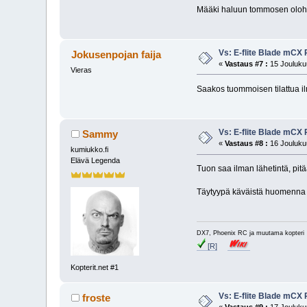
Määki haluun tommosen ol
Vs: E-flite Blade mCX
Jokusenpojan faija
«
Vastaus #7 :
15 Joulukuu
Vieras
Saakos tuommoisen tilattua il
Vs: E-flite Blade mCX
Sammy
«
Vastaus #8 :
16 Joulukuu
kumiukko.fi
Elävä Legenda
Tuon saa ilman lähetintä, pitä
Täytyypä käväistä huomenna S
DX7, Phoenix RC ja muutama kopter
[R]
Kopterit.net #1
Vs: E-flite Blade mCX
froste