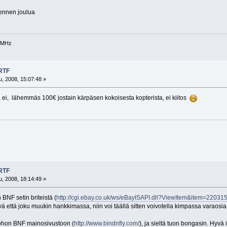
 ennen joulua
40MHz
 RTF
, 2008, 15:07:48 »
a ei, lähemmäs 100€ jostain kärpäsen kokoisesta kopterista, ei kiitos
 RTF
, 2008, 18:14:49 »
 BNF setin briteistä (
http://cgi.ebay.co.uk/ws/eBayISAPI.dll?ViewItem&item=2203
vä että joku muukin hankkimassa, niin voi täällä sitten voivotella kimpassa varaosia
uohon BNF mainosivustoon (
http://www.bindnfly.com/
), ja sieltä tuon bongasin. Hyvä 