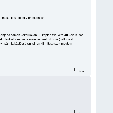
makustelu kielletty ohjekirjassa:
upohjana saman kokoluokan FP kopteri Walkera 4#3) vaikuttaa
sti. Jenkkifoorumeilla mainittu heikko kohta (pallonivel
ä ympäri, ja käytössä on toinen kiinnityspiste), muutoin
Kirjattu