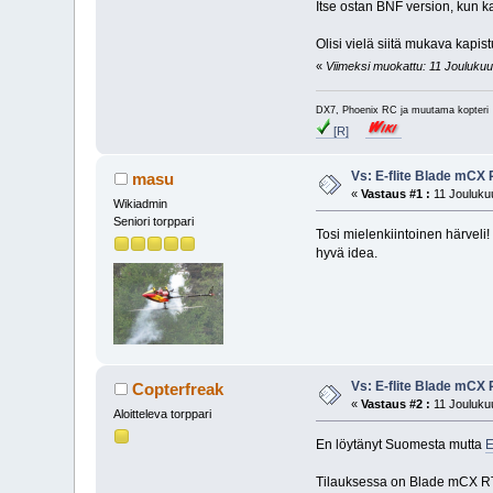
Itse ostan BNF version, kun k
Olisi vielä siitä mukava kapi
«
Viimeksi muokattu: 11 Joulukuu
DX7, Phoenix RC ja muutama kopter
[R]
Vs: E-flite Blade mCX
masu
«
Vastaus #1 :
11 Joulukuu
Wikiadmin
Seniori torppari
Tosi mielenkiintoinen härveli!
hyvä idea.
Vs: E-flite Blade mCX
Copterfreak
«
Vastaus #2 :
11 Joulukuu
Aloitteleva torppari
En löytänyt Suomesta mutta
E
Tilauksessa on Blade mCX RTF 