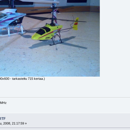
00x600 - tarkasteltu 715 kertaa.)
40MHz
 RTF
, 2008, 21:17:59 »