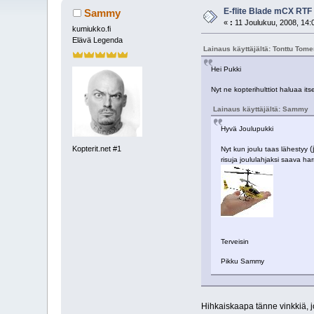
E-flite Blade mCX RTF
Sammy
«
:
11 Joulukuu, 2008, 14:
kumiukko.fi
Elävä Legenda
Lainaus käyttäjältä: Tonttu Tome
Hei Pukki
Nyt ne kopterihulttiot haluaa i
Lainaus käyttäjältä: Sammy
Hyvä Joulupukki
(
Kopterit.net #1
Nyt kun joulu taas lähestyy
risuja joululahjaksi saava h
Terveisin
Pikku Sammy
Hihkaiskaapa tänne vinkkiä, j