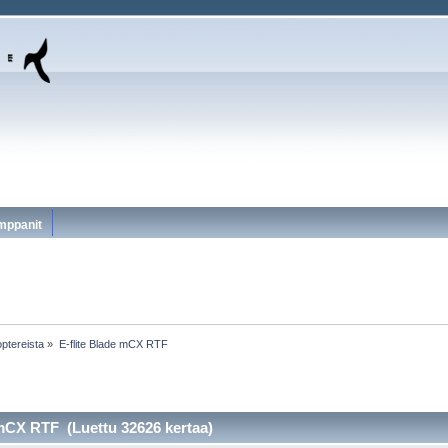
mppanit
ptereista
»
E-flite Blade mCX RTF
 mCX RTF (Luettu 32626 kertaa)