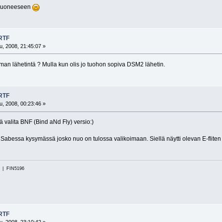
ohuoneeseen
 RTF
, 2008, 21:45:07 »
man lähetintä ? Mulla kun olis jo tuohon sopiva DSM2 lähetin.
 RTF
, 2008, 00:23:46 »
ä valita BNF (Bind aNd Fly) versio:)
abessa kysymässä josko nuo on tulossa valikoimaan. Siellä näytti olevan E-fliten
i | FIN5196
 RTF