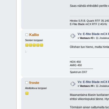
Saas nähdä ehtivätkö perille
Hirobo S.R.B. Quark RTF 35.1
E-Flite Blade mCX RTF 2.4GHz
Vs: E-flite Blade mCX
Kallio
«
Vastaus #3 :
11 Joulukuu
Seniori torppari
Olishan tuo hieno, mutta hint
:.
HDX-450
AMIG 450
------------------------
Spektrum DX7
Vs: E-flite Blade mCX
froste
«
Vastaus #4 :
11 Joulukuu
Aloitteleva torppari
Maanantaina tilasin tuollaisen
ehtisi viikonlopuksi tänne. Hy
Törmäsin aivan sattumalta t