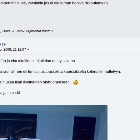
inen hinta ole, varsinkin jos ei ole turhan herkkä rikkoutumaan.
 2008, 20:39:57 kirjoittanut froste
»
 RTF
, 2008, 21:12:07 »
än ja eka akullinen leijuttelua on nyt takana.
a rauhallinen eli tuntuu just passelilta kapistukselta kotona lennättelyyn.
la hiukan liian äkkinäinen olohuoneeseen...
a ja mcx:stä.