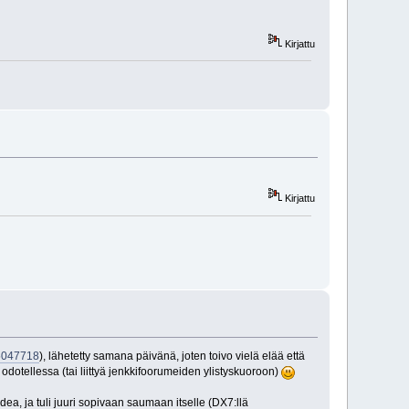
Kirjattu
Kirjattu
15047718
), lähetetty samana päivänä, joten toivo vielä elää että
 odotellessa (tai liittyä jenkkifoorumeiden ylistyskuoroon)
idea, ja tuli juuri sopivaan saumaan itselle (DX7:llä