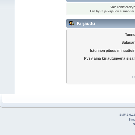
Vain rekisteröity
Ole hyvä ja kirjaudu sisään tai
Kirjaudu
Tunnu
Salasan
Istunnon pituus minuuttei
Pysy aina kirjautuneena sisäl
U
SMF 2.0.1
Simp
S