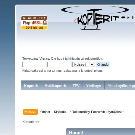
Tervetuloa,
Vieras
. Ole hyvä ja
kirjaudu
tai
rekisteröidy
.
Kirjautuaksesi anna tunnus, salasana ja istuntosi pituus
Kopterit
Multikopterit
FPV
Yhdistys
Yhteistyökumpp
Etusivu
Ohjeet
Kirjaudu
* Rekisteröidy Foorumin käyttäjäksi *
Kopterit.net
Huom!