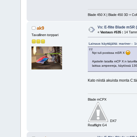
Blade 450 X | Blade 450 3D + Co
Vs: E-flite Blade mSR
ak9
«
Vastaus #535 :
14 Tammi
Tavallinen torppari
Lainaus käyttäjältä: mariner - 
Nyt tuli postissa mSR X
Ajattelin latailla mCP X:n laturil
laittaa ampeereja, käytössä 13
Kato niistä akuista monta C:tä
Blade mCPX
DX7
Realflight G4