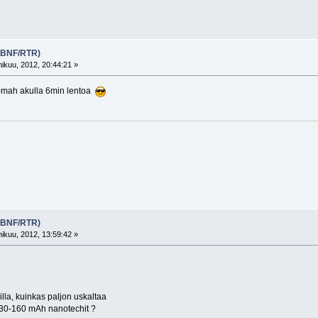
 (BNF/RTR)
kuu, 2012, 20:44:21 »
0mah akulla 6min lentoa
 (BNF/RTR)
kuu, 2012, 13:59:42 »
rilla, kuinkas paljon uskaltaa
130-160 mAh nanotechit ?