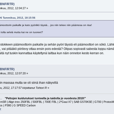
 (BNF/RTR)
kuu, 2012, 12:04:27 »
- 06 Tammikuu, 2012, 18:15:56
äämoottorin paikalle ja kato pyöriikö täysiä... jos niin tekee niin päämosa on risa!
i tolla selviä mutta kai ne on tuoreet?
stokkeen päämoottorin paikalle ja sehän pyöri täysiä eli päämoottori on sökö. Läh
ni, vai pitääkö piirilevy ottaa ensin pois edestä? Olipas sopivasti sabesta loppu näm
ä nyt tuskin kannattaa käytettynä laittaa kun näin onneton kesto kerran on.
 (BNF/RTR)
kuu, 2012, 12:07:20 »
in massaa mutta se oli siinä ihan näkyvillä
 2012, 17:17:57 kirjoittanut Tohtori R
»
a...
"Peltojen kuidutukset tunteella ja taidolla jo vuodesta 2010!"
 | Align trex 250FBL | 500FBL | 700E FBL | 2*Gaui X7 | SAB G570KSE | G700 | ProtosMAX | G
tos | P380 | G SPEED Carbon
r