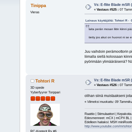
Vs: E-flite Blade mSR
Tinippa
«
Vastaus #525 :
07 Tammi
Vieras
Lainaus käyttäjältä: Tohtori R 
laita perän mosan liitin kiinni p
tietty jos akut on huonot ni se e
Juu vaihdoin perämoottorin pi
liimalla siellä kolossaan kiin
pyörimään ylimääräisenä? Näit
Vs: E-flite Blade mSR
Tohtori R
«
Vastaus #526 :
07 Tammi
3D spede
Yyberfyyrer Torppari
olihan siinä muistaakseni jota
«
Viimeksi muokattu: 09 Tammikuu,
Raattio | Stimulaattori | Kepakoit
Edesmenneet: mCX | mCPX BL | mSR
Edelleen haitaksi: MSH miniRoot
http://www.youtube.com/mrtohtori
RC-Kopterit Ry #6