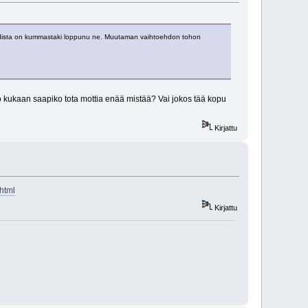
t ladista on kummastaki loppunu ne. Muutaman vaihtoehdon tohon
ö kukaan saapiko tota mottia enää mistää? Vai jokos tää kopu
Kirjattu
html
Kirjattu