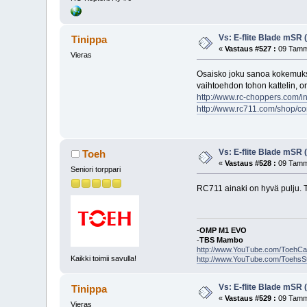
Vs: E-flite Blade mSR
Tinippa
«
Vastaus #527 :
09 Tammi
Vieras
Osaisko joku sanoa kokemuksen
vaihtoehdon tohon kattelin, o
http://www.rc-choppers.com/i
http://www.rc711.com/shop/c
Vs: E-flite Blade mSR
Toeh
«
Vastaus #528 :
09 Tammi
Seniori torppari
RC711 ainaki on hyvä pulju. Toi
-
OMP M1 EVO
-
TBS Mambo
http://www.YouTube.com/ToehC
Kaikki toimii savulla!
http://www.YouTube.com/ToehsS
Vs: E-flite Blade mSR
Tinippa
«
Vastaus #529 :
09 Tammi
Vieras