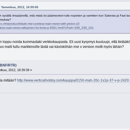
09 Tammikuu, 2012, 16:59:00
syvällä rintaäänellä, että mistä toi päämoottori tulis nopeiten ja varmiten kun Sabesta ja Fas
kemuksia?
x.cfm/product/blade-msr-coreless-main-motor-with-pinion-10
eless-main-motor-withpinion-for-bmsr-p-5061.html?cPath=166_239_241
 loppu noista kummastaki verkkokaupasta. Eli uusi kysymys kuuluupi, että tietääk
 malli tullu markkinoille tästä vai kävisköhän msr x version motti myös tähän?
 (BNF/RTR)
kuu, 2012, 18:39:39 »
lla mitään?
http://www.verticalhobby.com/kauppa/0150-mah-20c-1s1p-37-v-p-2420.