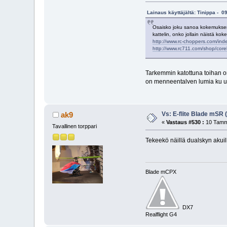
Lainaus käyttäjältä: Tinippa - 
Osaisko joku sanoa kokemuksen 
kattelin, onko jollain näistä ko
http://www.rc-choppers.com/inde
http://www.rc711.com/shop/cor
Tarkemmin katottuna toihan on
on menneentalven lumia ku uus
Vs: E-flite Blade mSR
ak9
«
Vastaus #530 :
10 Tammi
Tavallinen torppari
Tekeekö näillä dualskyn akui
Blade mCPX
DX7
Realflight G4