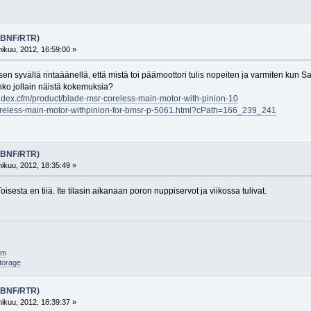
 (BNF/RTR)
kuu, 2012, 16:59:00 »
 syvällä rintaäänellä, että mistä toi päämoottori tulis nopeiten ja varmiten kun
nko jollain näistä kokemuksia?
ndex.cfm/product/blade-msr-coreless-main-motor-with-pinion-10
oreless-main-motor-withpinion-for-bmsr-p-5061.html?cPath=166_239_241
 (BNF/RTR)
kuu, 2012, 18:35:49 »
sesta en tiiä. Ite tilasin aikanaan poron nuppiservot ja viikossa tulivat.
am
torage
 (BNF/RTR)
kuu, 2012, 18:39:37 »