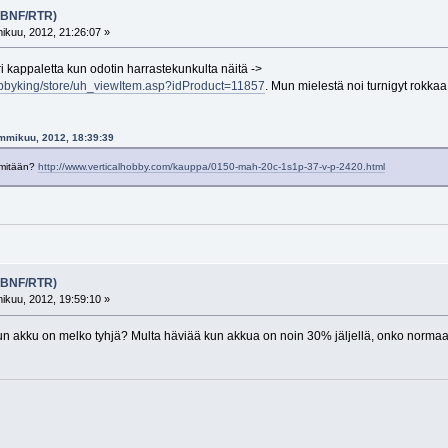
 (BNF/RTR)
kuu, 2012, 21:26:07 »
i kappaletta kun odotin harrastekunkulta näitä ->
bbyking/store/uh_viewItem.asp?idProduct=11857
. Mun mielestä noi turnigyt rokkaa
ammikuu, 2012, 18:39:39
 mitään?
http://www.verticalhobby.com/kauppa/0150-mah-20c-1s1p-37-v-p-2420.html
 (BNF/RTR)
kuu, 2012, 19:59:10 »
kun akku on melko tyhjä? Multa häviää kun akkua on noin 30% jäljellä, onko normaa