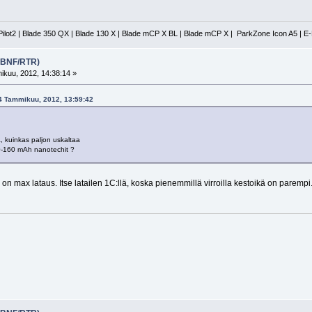
Pilot2 | Blade 350 QX | Blade 130 X | Blade mCP X BL | Blade mCP X | ParkZone Icon A5 | E
 (BNF/RTR)
kuu, 2012, 14:38:14 »
14 Tammikuu, 2012, 13:59:42
la, kuinkas paljon uskaltaa
0-160 mAh nanotechit ?
 on max lataus. Itse latailen 1C:llä, koska pienemmillä virroilla kestoikä on parempi