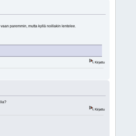
 vaan paremmin, mutta kyllä noillakin lentelee.
Kirjattu
lia?
Kirjattu