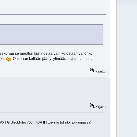
teeköhän se moottori kun nostaa vain kolostaan vai onko
äkin
. Onkohan kellään jäänyt ylimääräistä uutta mottia
Kirjattu
Kirjattu
 BlackNitro 700 | TDR II | tulikettu (oli rikki jo kaupassa)