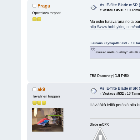
Vs: E-flite Blade mSR
Fragu
«
Vastaus #531 :
10 Tammi
Opetteleva torppari
Mä ostin hätävarana noita par
http://www.hobbyking.com/ho
Lainaus käyttäjältä: ak9 - 10 T
Tekeekö näillä dualskyn akuilla
TBS Discovery| DJI F450
Vs: E-flite Blade mSR
ak9
«
Vastaus #532 :
13 Tammi
Tavallinen torppari
Häviääkö teiltä perästä pito 
Blade mCPX