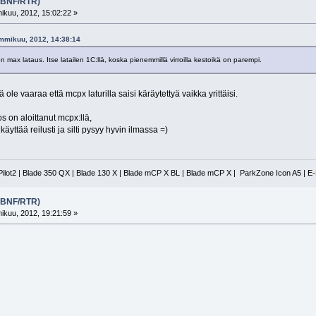
 (BNF/RTR)
kuu, 2012, 15:02:22 »
ammikuu, 2012, 14:38:14
n max lataus. Itse latailen 1C:llä, koska pienemmillä virroilla kestoikä on parempi.
ole vaaraa että mcpx laturilla saisi käräytettyä vaikka yrittäisi.
s on aloittanut mcpx:llä,
äyttää reilusti ja silti pysyy hyvin ilmassa =)
Pilot2 | Blade 350 QX | Blade 130 X | Blade mCP X BL | Blade mCP X | ParkZone Icon A5 | E
 (BNF/RTR)
kuu, 2012, 19:21:59 »