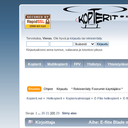
Tervetuloa,
Vieras
. Ole hyvä ja
kirjaudu
tai
rekisteröidy
.
Kirjautuaksesi anna tunnus, salasana ja istuntosi pituus
Kopterit
Multikopterit
FPV
Yhdistys
Yhteistyöku
Etusivu
Ohjeet
Kirjaudu
* Rekisteröidy Foorumin käyttäjäksi *
Kopterit.net
»
Helikopterit
»
Kopterivalmistajat
»
E-Flite helikopterit
»
E-f
Sivuja:
1
...
20
21
[
22
]
23
Siirry alas
Kirjoittaja
Aihe: E-flite Blade