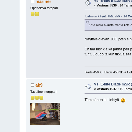
Vs: E-flite Blade mSR
mariner
«
Vastaus #536 :
14 Tammi
Opetteleva torppari
Lainaus käyttäjältä: ak9 - 14 T
Kato niistä akuista monta C:tä o
Näyttäis olevan 10C joten eipä 
On tää msr x aika jännä peli jo
tuntuu oudolta kun tikkua saa k
Blade 450 X | Blade 450 3D + Co
Vs: E-flite Blade mSR
ak9
«
Vastaus #537 :
15 Tammi
Tavallinen torppari
Tämmönen tuli tehtyä