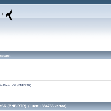
mppanit
lite Blade mSR (BNF/RTR)
 mSR (BNF/RTR) (Luettu 384755 kertaa)