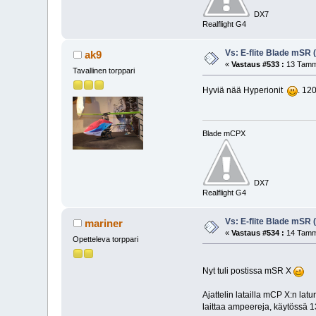
DX7
Realflight G4
Vs: E-flite Blade mSR
ak9
«
Vastaus #533 :
13 Tammi
Tavallinen torppari
Hyviä nää Hyperionit
. 12
Blade mCPX
DX7
Realflight G4
Vs: E-flite Blade mSR
mariner
«
Vastaus #534 :
14 Tammi
Opetteleva torppari
Nyt tuli postissa mSR X
Ajattelin latailla mCP X:n latu
laittaa ampeereja, käytössä 