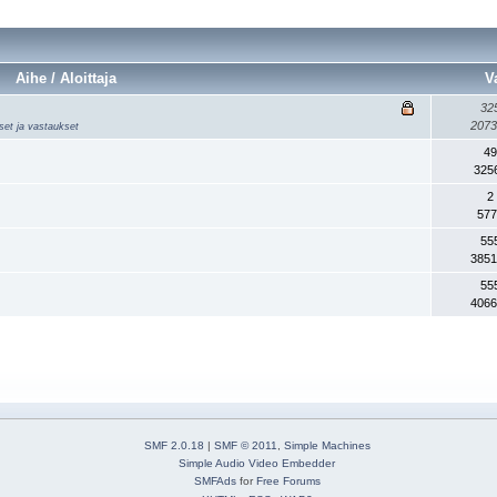
Aihe / Aloittaja
V
32
2073
kset ja vastaukset
49
325
2
577
55
3851
55
4066
SMF 2.0.18
|
SMF © 2011
,
Simple Machines
Simple Audio Video Embedder
SMFAds
for
Free Forums