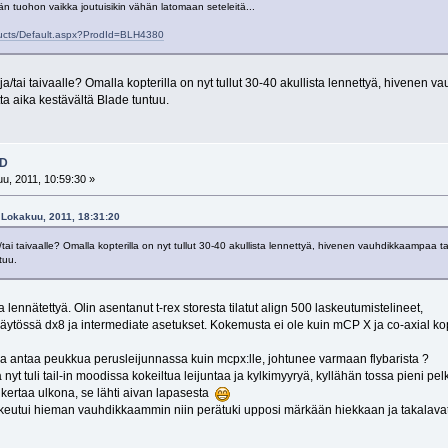
än tuohon vaikka joutuisikin vähän latomaan seteleitä...
ducts/Default.aspx?ProdId=BLH4380
a/tai taivaalle? Omalla kopterilla on nyt tullut 30-40 akullista lennettyä, hiven
tta aika kestävältä Blade tuntuu.
3D
u, 2011, 10:59:30 »
2 Lokakuu, 2011, 18:31:20
tai taivaalle? Omalla kopterilla on nyt tullut 30-40 akullista lennettyä, hivenen vauhdikkaampaa
tuu.
a lennätettyä. Olin asentanut t-rex storesta tilatut align 500 laskeutumistelineet,
tössä dx8 ja intermediate asetukset. Kokemusta ei ole kuin mCP X ja co-axial ko
a antaa peukkua perusleijunnassa kuin mcpx:lle, johtunee varmaan flybarista ?
 nyt tuli tail-in moodissa kokeiltua leijuntaa ja kylkimyyryä, kyllähän tossa pieni pe
kertaa ulkona, se lähti aivan lapasesta
laskeutui hieman vauhdikkaammin niin perätuki upposi märkään hiekkaan ja takalavat