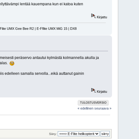
iellyttävämpi lentää kauempana kun ei katoa kuten
Kirjattu
-Flite UMX Gee Bee R2 | E-Fflite UMX MiG 15 | DX8
lmeisesti peräservo antautui kylmästä kolmannella akulla ja
 alas.
is edelleen samalla servolla...eikä auttanut gainin
Kirjattu
TULOSTUSVERSIO
« edellinen
seuraava »
Siirry: