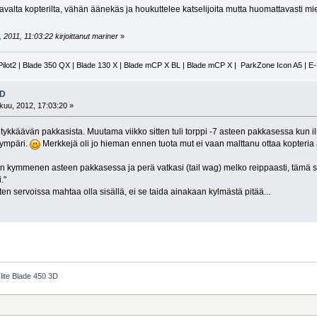
avalta kopterilta, vähän äänekäs ja houkuttelee katselijoita mutta huomattavasti m
2011, 11:03:22 kirjoittanut mariner
»
Pilot2 | Blade 350 QX | Blade 130 X | Blade mCP X BL | Blade mCP X | ParkZone Icon A5 | E
3D
uu, 2012, 17:03:20 »
tykkäävän pakkasista. Muutama viikko sitten tuli torppi -7 asteen pakkasessa kun i
i ympäri.
Merkkejä oli jo hieman ennen tuota mut ei vaan malttanu ottaa kopteria
lun kymmenen asteen pakkasessa ja perä vatkasi (tail wag) melko reippaasti, tämä si
."
en servoissa mahtaa olla sisällä, ei se taida ainakaan kylmästä pitää...
lite Blade 450 3D