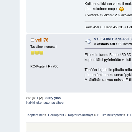
Kaiken kaikkiaan vaikutti muk
pienikokoinen mcp x
«
Viimeksi muokattu: 23 Lokakuu, 
Blade 450 X | Blade 450 3D + Co
Vs: E-Flite Blade 450 
velli76
«
Vastaus #30 :
16 Tammik
Tavallinen torppari
Ei oikein tunnu Blade 450 3D 
kopteri lähti pyörimään villist
RC-Kopterit Ry #53
Tänään leijuttelin pihalla rei
pienentäminen ku servo "pykii
Mitäköhän rasvaa noissa E-flit
Sivuja:
1
[
2
]
Siirry ylös
Kaikki lukemattomat aiheet
Kopterit.net
»
Helikopterit
»
Kopterivalmistajat
»
E-Flite helikopterit
»
E-F