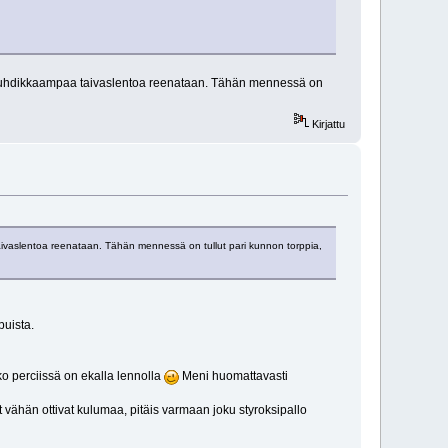
en vauhdikkaampaa taivaslentoa reenataan. Tähän mennessä on
Kirjattu
 taivaslentoa reenataan. Tähän mennessä on tullut pari kunnon torppia,
puista.
lko perciissä on ekalla lennolla
Meni huomattavasti
 vähän ottivat kulumaa, pitäis varmaan joku styroksipallo