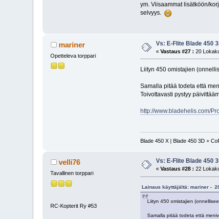
ym. Viisaammat lisätköön/korja
selvyys.
Vs: E-Flite Blade 450 
mariner
«
Vastaus #27 :
20 Lokaku
Opetteleva torppari
Liityn 450 omistajien (onnelli
Samalla pitää todeta että men
Toivottavasti pystyy päivittää
http://www.bladehelis.com/P
Blade 450 X | Blade 450 3D + Co
Vs: E-Flite Blade 450 
velli76
«
Vastaus #28 :
22 Lokaku
Tavallinen torppari
Lainaus käyttäjältä: mariner - 
Liityn 450 omistajien (onnellisee
RC-Kopterit Ry #53
Samalla pitää todeta että meni