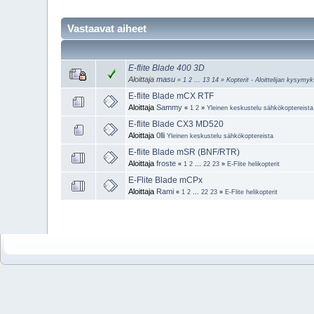
Vastaavat aiheet
E-flite Blade 400 3D
Aloittaja
masu
«
1
2
...
13
14
»
Kopterit - Aloittelijan kysymy
E-flite Blade mCX RTF
Aloittaja
Sammy
«
1
2
»
Yleinen keskustelu sähkökoptereista
E-flite Blade CX3 MD520
Aloittaja
0lli
Yleinen keskustelu sähkökoptereista
E-flite Blade mSR (BNF/RTR)
Aloittaja
froste
«
1
2
...
22
23
»
E-Flite helikopterit
E-Flite Blade mCPx
Aloittaja
Rami
«
1
2
...
22
23
»
E-Flite helikopterit