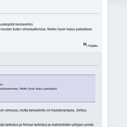
susteipillä landareihin.
muuten kuten simulaattorissa. Melko hyvin leijuu paikallaan.
Kirjattu
hin.
ulaattorissa. Melko hyvin leijuu paikallaan.
a kuin simussa, mutta taivaslento on haastavampaa. Johtuu
empi tarkistus ja hihnan tarkistus ja mahdollisten pölyjen poisto