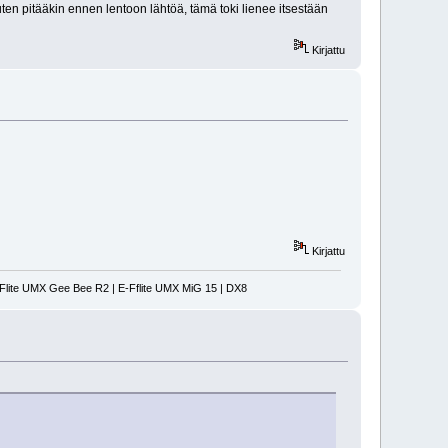
uten pitääkin ennen lentoon lähtöä, tämä toki lienee itsestään
Kirjattu
Kirjattu
-Flite UMX Gee Bee R2 | E-Fflite UMX MiG 15 | DX8