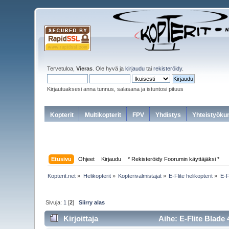
Tervetuloa,
Vieras
. Ole hyvä ja
kirjaudu
tai
rekisteröidy
.
Kirjautuaksesi anna tunnus, salasana ja istuntosi pituus
Kopterit
Multikopterit
FPV
Yhdistys
Yhteistyöku
Etusivu
Ohjeet
Kirjaudu
* Rekisteröidy Foorumin käyttäjäksi *
Kopterit.net
»
Helikopterit
»
Kopterivalmistajat
»
E-Flite helikopterit
»
E-F
Sivuja:
1
[
2
]
Siirry alas
Kirjoittaja
Aihe: E-Flite Blade 