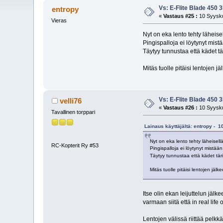
Vs: E-Flite Blade 450 
entropy
«
Vastaus #25 :
10 Syysku
Vieras
Nyt on eka lento tehty läheisel
Pingispalloja ei löytynyt mistä
Täytyy tunnustaa että kädet t
Mitäs tuolle pitäisi lentojen 
Vs: E-Flite Blade 450 
velli76
«
Vastaus #26 :
10 Syysku
Tavallinen torppari
Lainaus käyttäjältä: entropy - 
Nyt on eka lento tehty läheisellä
RC-Kopterit Ry #53
Pingispalloja ei löytynyt mistään 
Täytyy tunnustaa että kädet tär
Mitäs tuolle pitäisi lentojen jä
Itse olin ekan leijuttelun jä
varmaan siitä että in real life
Lentojen välissä riittää pelkkä