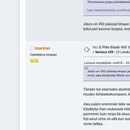
Toivottavasti pystyy päivittäämä
http://www.bladehelis.com/Pro
Jokos on 450 päässyt ilmaan j
tullut pari kunnon torppia, mu
Vs: E-Flite Blade 450 
mariner
«
Vastaus #29 :
23 Lokaku
Opetteleva torppari
Lainaus käyttäjältä: velli76 - 2
Jokos on 450 päässyt ilmaan ja/
mutta aika kestävältä Blade tun
Tänään tuli ekat kaksi akullist
muuten tehdaskokoonpano, käy
Aika paljon enemmän tälle sa
Käyttäytyi ihan mukavasti mitä
paremmin kuin mcpx:llä ekaa 
Nyt ainut virhe oli että kun 
sinne laittaa...