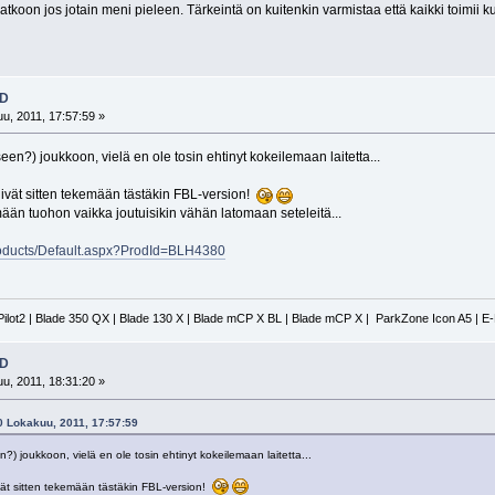
tkoon jos jotain meni pieleen. Tärkeintä on kuitenkin varmistaa että kaikki toimii k
3D
u, 2011, 17:57:59 »
seen?) joukkoon, vielä en ole tosin ehtinyt kokeilemaan laitetta...
ivät sitten tekemään tästäkin FBL-version!
mään tuohon vaikka joutuisikin vähän latomaan seteleitä...
roducts/Default.aspx?ProdId=BLH4380
Pilot2 | Blade 350 QX | Blade 130 X | Blade mCP X BL | Blade mCP X | ParkZone Icon A5 | E
3D
u, 2011, 18:31:20 »
20 Lokakuu, 2011, 17:57:59
n?) joukkoon, vielä en ole tosin ehtinyt kokeilemaan laitetta...
vät sitten tekemään tästäkin FBL-version!