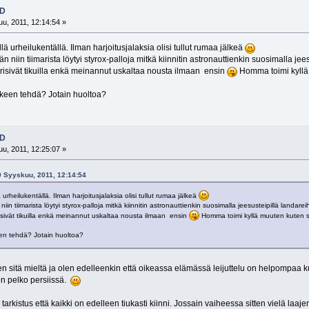
3D
u, 2011, 12:14:54 »
lä urheilukentällä. Ilman harjoitusjalaksia olisi tullut rumaa jälkeä
än niin tiimarista löytyi styrox-palloja mitkä kiinnitin astronauttienkin suosimalla jee
ärisivät tikuilla enkä meinannut uskaltaa nousta ilmaan ensin
Homma toimi kyllä 
jälkeen tehdä? Jotain huoltoa?
3D
u, 2011, 12:25:07 »
10 Syyskuu, 2011, 12:14:54
 urheilukentällä. Ilman harjoitusjalaksia olisi tullut rumaa jälkeä
niin tiimarista löytyi styrox-palloja mitkä kiinnitin astronauttienkin suosimalla jeesusteipillä landarei
isivät tikuilla enkä meinannut uskaltaa nousta ilmaan ensin
Homma toimi kyllä muuten kuten sim
lkeen tehdä? Jotain huoltoa?
lkeen sitä mieltä ja olen edelleenkin että oikeassa elämässä leijuttelu on helpompa
 on pelko persiissä.
 tarkistus että kaikki on edelleen tiukasti kiinni. Jossain vaiheessa sitten vielä laaj