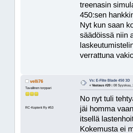
treenasin simula
450:sen hankki
Nyt kun saan ko
säädöissä niin a
laskeutumisteline
verrattuna vakio
Vs: E-Flite Blade 450 3D
velli76
«
Vastaus #20 :
08 Syyskuu, 2
Tavallinen torppari
No nyt tuli teht
jäi homma vaan
RC-Kopterit Ry #53
itsellä lastenho
Kokemusta ei mu