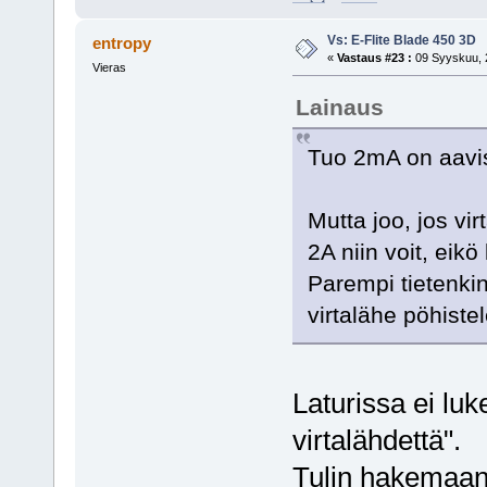
Vs: E-Flite Blade 450 3D
entropy
«
Vastaus #23 :
09 Syyskuu, 2
Vieras
Lainaus
Tuo 2mA on aavis
Mutta joo, jos vi
2A niin voit, eikö
Parempi tietenkin
virtalähe pöhistel
Laturissa ei lu
virtalähdettä".
Tulin hakemaan 