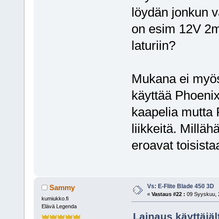
löydän jonkun v
on esim 12V 2mA
laturiin?
Mukana ei myösk
käyttää Phoenix
kaapelia mutta 
liikkeitä. Millä
eroavat toisist
Vs: E-Flite Blade 450 3D
Sammy
«
Vastaus #22 :
09 Syyskuu, 2
kumiukko.fi
Elävä Legenda
Lainaus käyttäjäl