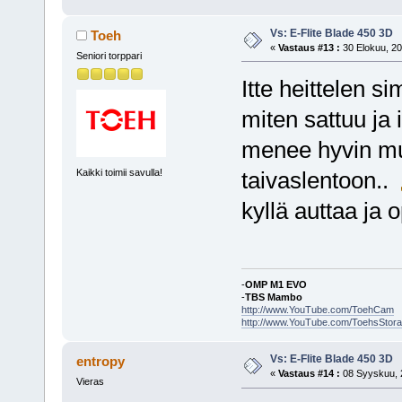
Vs: E-Flite Blade 450 3D
Toeh
«
Vastaus #13 :
30 Elokuu, 20
Seniori torppari
Itte heittelen s
miten sattuu ja i
menee hyvin mut
Kaikki toimii savulla!
taivaslentoon..
kyllä auttaa ja 
-
OMP M1 EVO
-
TBS Mambo
http://www.YouTube.com/ToehCam
http://www.YouTube.com/ToehsStor
Vs: E-Flite Blade 450 3D
entropy
«
Vastaus #14 :
08 Syyskuu, 2
Vieras