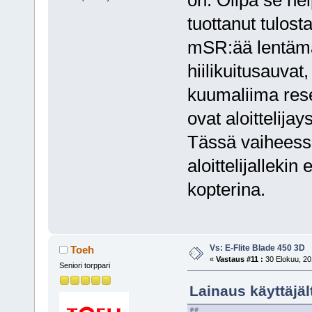
on: Olipa se hel
tuottanut tulosta
mSR:ää lentämä
hiilikuitusauvat,
kuumaliima resep
ovat aloittelijays
Tässä vaiheessa
aloittelijallek
kopterina.
Vs: E-Flite Blade 450 3D
Toeh
«
Vastaus #11 :
30 Elokuu, 20
Seniori torppari
Lainaus käyttäjäl