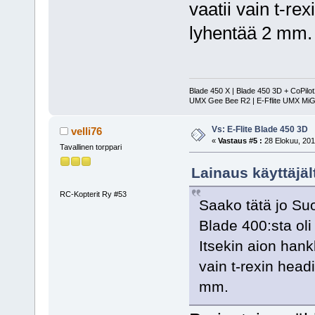
vaatii vain t-re
lyhentää 2 mm.
Blade 450 X | Blade 450 3D + CoPilo
UMX Gee Bee R2 | E-Fflite UMX MiG
Vs: E-Flite Blade 450 3D
velli76
«
Vastaus #5 :
28 Elokuu, 201
Tavallinen torppari
Lainaus käyttäjäl
RC-Kopterit Ry #53
Saako tätä jo Suo
Blade 400:sta oli 
Itsekin aion han
vain t-rexin head
mm.