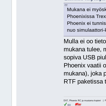
Mukana ei myöskää
Phoenixissa Trex
Phoenix ei tunnist
nuo simulaattori-
Mulla ei oo tiet
mukana tulee, 
sopiva USB piu
Phoenix vaatii 
mukana), joka p
RTF paketissa t
DX7, Phoenix RC ja muutama kopteri | 
[R]