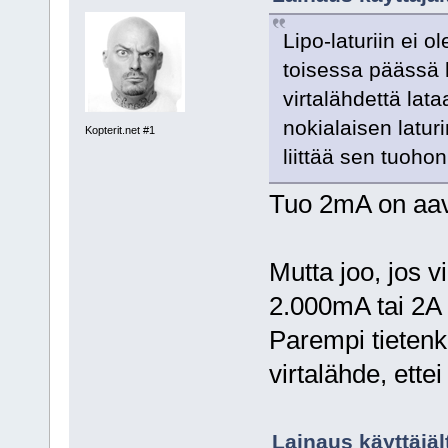
Lipo-laturiin ei o
toisessa päässä
virtalähdettä la
nokialaisen latur
Kopterit.net #1
liittää sen tuohon
Tuo 2mA on aav
Mutta joo, jos v
2.000mA tai 2A n
Parempi tietenk
virtalähde, ettei
Lainaus käyttäjäl