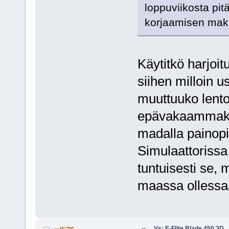
loppuviikosta pitä
korjaamisen ma
Käytitkö harjoi
siihen milloin u
muuttuuko lento
epävakaammaksi
madalla painopi
Simulaattorissa 
tuntuisesti se, 
maassa ollessa
Vs: E-Flite Blade 450 3D