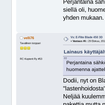
Perjantaina sähk
siellä oli, huo
yhden mukaan
Vs: E-Flite Blade 450 3D
velli76
«
Vastaus #6 :
29 Elokuu, 201
Tavallinen torppari
Lainaus käyttäjäl
RC-Kopterit Ry #53
Perjantaina sähköp
huomenna ajatt
Dodii, nyt on B
"lastenhoidosta"
Neljää kuulemma
pakettia mutta n