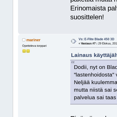
Erinomaista pal
suosittelen!
Vs: E-Flite Blade 450 3D
mariner
«
Vastaus #7 :
29 Elokuu, 201
Opetteleva torppari
Lainaus käyttäjäl
Dodii, nyt on Bl
"lastenhoidosta" 
Neljää kuulemma n
mutta niistä sai 
palvelua sai taas