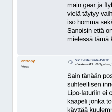
main gear ja fly
vielä täytyy vai
iso homma sek
Sanoisin että on
mielessä tämä k
Vs: E-Flite Blade 450 3D
entropy
«
Vastaus #21 :
09 Syyskuu, 2
Vieras
Sain tänään pos
suhteellisen in
Lipo-laturiin ei
kaapeli jonka 
käyttää kuulemm