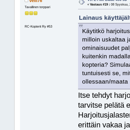
velli76
«
Vastaus #19 :
08 Syyskuu, 2
Tavallinen torppari
Lainaus käyttäjäl
RC-Kopterit Ry #53
Käytitkö harjoitu
milloin uskaltaa 
ominaisuudet pal
kuitenkin madalla
kopteria? Simulaa
tuntuisesti se, m
ollessaan/maata 
Itse tehdyt harjo
tarvitse pelätä 
Harjoitusjalast
erittäin vakaa j