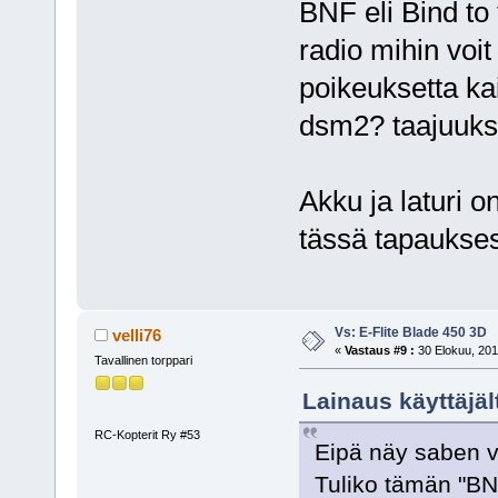
BNF eli Bind to f
radio mihin voit
poikeuksetta ka
dsm2? taajuuksii
Akku ja laturi o
tässä tapaukses
Vs: E-Flite Blade 450 3D
velli76
«
Vastaus #9 :
30 Elokuu, 201
Tavallinen torppari
Lainaus käyttäjäl
RC-Kopterit Ry #53
Eipä näy saben v
Tuliko tämän "BN