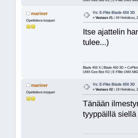
Vs: E-Flite Blade 450 3D
mariner
«
Vastaus #1 :
04 Heinäkuu, 2
Opetteleva torppari
Itse ajattelin 
tulee...)
Blade 450 X | Blade 450 3D + CoPilo
UMX Gee Bee R2 | E-Fflite UMX MiG
Vs: E-Flite Blade 450 3D
mariner
«
Vastaus #2 :
19 Heinäkuu, 2
Opetteleva torppari
Tänään ilmestyny
tyyppäillä siellä