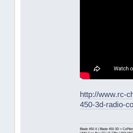
http://www.rc-c
450-3d-radio-co
Blade 450 X | Blade 450 3D + CoPilo
UMX Gee Bee R2 | E-Fflite UMX MiG