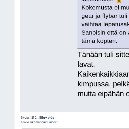
Kokemusta ei muis
gear ja flybar tul
vaihtaa lepatusak
Sanoisin että on 
tämä kopteri.
Tänään tuli sitt
lavat.
Kaikenkaikkiaan
kimpussa, pelkä
mutta eipähän 
Sivuja: [
1
]
2
Siirry ylös
Kaikki lukemattomat aiheet