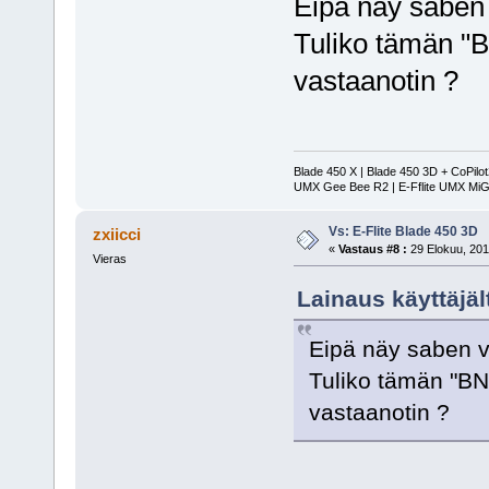
Eipä näy saben 
Tuliko tämän "B
vastaanotin ?
Blade 450 X | Blade 450 3D + CoPilo
UMX Gee Bee R2 | E-Fflite UMX MiG
Vs: E-Flite Blade 450 3D
zxiicci
«
Vastaus #8 :
29 Elokuu, 201
Vieras
Lainaus käyttäjäl
Eipä näy saben v
Tuliko tämän "BN
vastaanotin ?