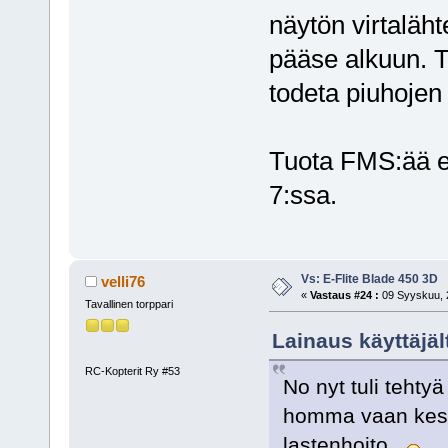
näytön virtaläh
pääse alkuun. Tä
todeta piuhoje
Tuota FMS:ää e
7:ssa.
Vs: E-Flite Blade 450 3D
velli76
«
Vastaus #24 :
09 Syyskuu, 2
Tavallinen torppari
Lainaus käyttäjäl
RC-Kopterit Ry #53
No nyt tuli tehtyä
homma vaan keske
lastenhoito.