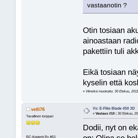
vastaanotin ?
Otin tosiaan ak
ainoastaan radi
pakettiin tuli ak
Eikä tosiaan nä
kyselin että kos
«
Viimeksi muokattu: 30 Elokuu, 2011, 
Vs: E-Flite Blade 450 3D
velli76
«
Vastaus #10 :
30 Elokuu, 20
Tavallinen torppari
Dodii, nyt on e
RC-Kopterit Ry #53