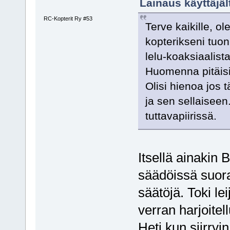
Lainaus käyttäjäl
RC-Kopterit Ry #53
Terve kaikille, o
kopterikseni tuo
lelu-koaksiaalist
Huomenna pitäisi
Olisi hienoa jos 
ja sen sellaiseen
tuttavapiirissä.
Itsellä ainakin 
säädöissä suora
säätöjä. Toki le
verran harjoitel
Heti kun siirryi