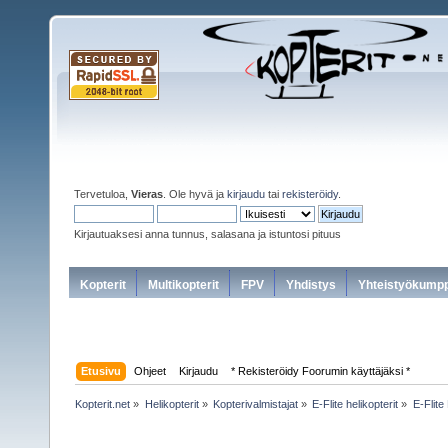
Tervetuloa,
Vieras
. Ole hyvä ja
kirjaudu
tai
rekisteröidy
.
Kirjautuaksesi anna tunnus, salasana ja istuntosi pituus
Kopterit
Multikopterit
FPV
Yhdistys
Yhteistyökumpp
Etusivu
Ohjeet
Kirjaudu
* Rekisteröidy Foorumin käyttäjäksi *
Kopterit.net
»
Helikopterit
»
Kopterivalmistajat
»
E-Flite helikopterit
»
E-Flite