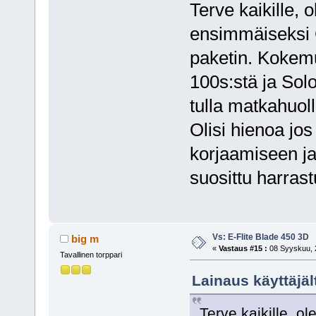
Terve kaikille, o
ensimmäiseksi 
paketin. Kokemu
100s:stä ja Sol
tulla matkahuol
Olisi hienoa jos
korjaamiseen ja
suosittu harrast
Vs: E-Flite Blade 450 3D
big m
«
Vastaus #15 :
08 Syyskuu, 2
Tavallinen torppari
Lainaus käyttäjäl
Terve kaikille, o