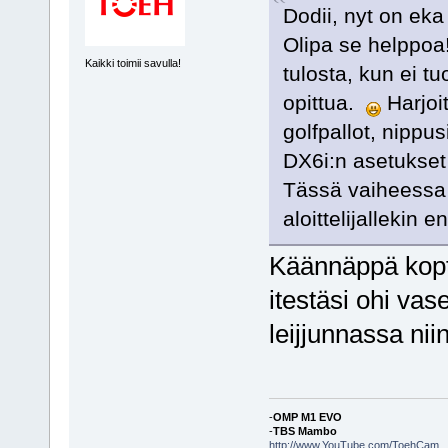
Dodii, nyt on eka
Olipa se helppoa!
Kaikki toimii savulla!
tulosta, kun ei t
opittua.
Harjoit
golfpallot, nippus
DX6i:n asetukset o
Tässä vaiheessa 
aloittelijalleki
Käännäppä kopte
itestäsi ohi vas
leijjunnassa ni
-
OMP M1 EVO
-
TBS Mambo
http://www.YouTube.com/ToehCam