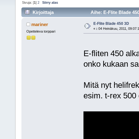
Sivuja: [
1
]
2
Siirry alas
Kirjoittaja
Aihe: E-Flite Blade 45
E-Flite Blade 450 3D
mariner
«
:
04 Heinäkuu, 2011, 09:07:
Opetteleva torppari
E-fliten 450 al
onko kukaan saa
Mitä nyt helifre
esim. t-rex 500 