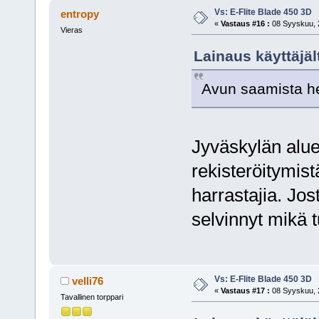
Vs: E-Flite Blade 450 3D
entropy
«
Vastaus #16 :
08 Syyskuu, 2
Vieras
Lainaus käyttäjäl
Avun saamista hel
Jyväskylän alue
rekisteröitymist
harrastajia. Jos
selvinnyt mikä 
Vs: E-Flite Blade 450 3D
velli76
«
Vastaus #17 :
08 Syyskuu, 2
Tavallinen torppari