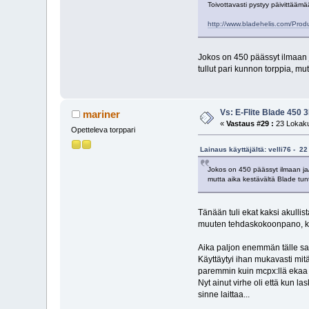
Toivottavasti pystyy päivittäämä
http://www.bladehelis.com/Pro
Jokos on 450 päässyt ilmaan j
tullut pari kunnon torppia, mu
Vs: E-Flite Blade 450 
mariner
«
Vastaus #29 :
23 Lokaku
Opetteleva torppari
Lainaus käyttäjältä: velli76 - 2
Jokos on 450 päässyt ilmaan ja/
mutta aika kestävältä Blade tun
Tänään tuli ekat kaksi akullist
muuten tehdaskokoonpano, käy
Aika paljon enemmän tälle sa
Käyttäytyi ihan mukavasti mitä
paremmin kuin mcpx:llä ekaa 
Nyt ainut virhe oli että kun 
sinne laittaa...