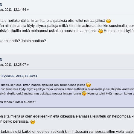
3D
u, 2011, 12:14:54 »
lä urheilukentällä. Ilman harjoitusjalaksia olisi tullut rumaa jälkeä
än niin tiimarista löytyi styrox-palloja mitkä kiinnitin astronauttienkin suosimalla jee
ärisivät tikuilla enkä meinannut uskaltaa nousta ilmaan ensin
Homma toimi kyllä 
jälkeen tehdä? Jotain huoltoa?
3D
u, 2011, 12:25:07 »
10 Syyskuu, 2011, 12:14:54
 urheilukentällä. Ilman harjoitusjalaksia olisi tullut rumaa jälkeä
niin tiimarista löytyi styrox-palloja mitkä kiinnitin astronauttienkin suosimalla jeesusteipillä landarei
isivät tikuilla enkä meinannut uskaltaa nousta ilmaan ensin
Homma toimi kyllä muuten kuten sim
lkeen tehdä? Jotain huoltoa?
lkeen sitä mieltä ja olen edelleenkin että oikeassa elämässä leijuttelu on helpompa
 on pelko persiissä.
 tarkistus että kaikki on edelleen tiukasti kiinni. Jossain vaiheessa sitten vielä laaj