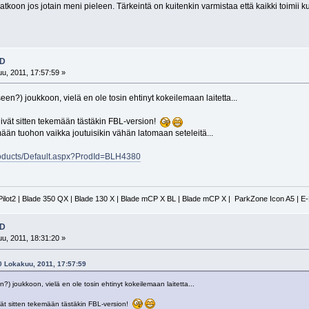
tkoon jos jotain meni pieleen. Tärkeintä on kuitenkin varmistaa että kaikki toimii k
3D
u, 2011, 17:57:59 »
seen?) joukkoon, vielä en ole tosin ehtinyt kokeilemaan laitetta...
ivät sitten tekemään tästäkin FBL-version!
mään tuohon vaikka joutuisikin vähän latomaan seteleitä...
roducts/Default.aspx?ProdId=BLH4380
Pilot2 | Blade 350 QX | Blade 130 X | Blade mCP X BL | Blade mCP X | ParkZone Icon A5 | E
3D
u, 2011, 18:31:20 »
20 Lokakuu, 2011, 17:57:59
n?) joukkoon, vielä en ole tosin ehtinyt kokeilemaan laitetta...
vät sitten tekemään tästäkin FBL-version!