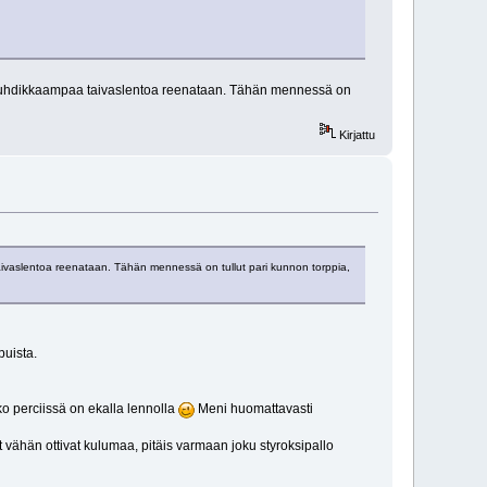
en vauhdikkaampaa taivaslentoa reenataan. Tähän mennessä on
Kirjattu
 taivaslentoa reenataan. Tähän mennessä on tullut pari kunnon torppia,
puista.
lko perciissä on ekalla lennolla
Meni huomattavasti
 vähän ottivat kulumaa, pitäis varmaan joku styroksipallo