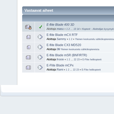
Vastaavat aiheet
E-flite Blade 400 3D
Aloittaja
masu
«
1
2
...
13
14
»
Kopterit - Aloittelijan kysymy
E-flite Blade mCX RTF
Aloittaja
Sammy
«
1
2
»
Yleinen keskustelu sähkökoptereista
E-flite Blade CX3 MD520
Aloittaja
0lli
Yleinen keskustelu sähkökoptereista
E-flite Blade mSR (BNF/RTR)
Aloittaja
froste
«
1
2
...
22
23
»
E-Flite helikopterit
E-Flite Blade mCPx
Aloittaja
Rami
«
1
2
...
22
23
»
E-Flite helikopterit