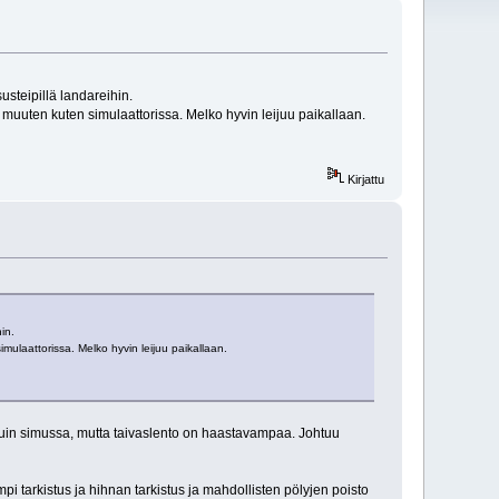
susteipillä landareihin.
muuten kuten simulaattorissa. Melko hyvin leijuu paikallaan.
Kirjattu
hin.
ulaattorissa. Melko hyvin leijuu paikallaan.
a kuin simussa, mutta taivaslento on haastavampaa. Johtuu
empi tarkistus ja hihnan tarkistus ja mahdollisten pölyjen poisto