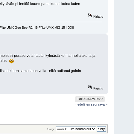
iellyttävämpi lentää kauempana kun ei katoa kuten
Kirjattu
-Flite UMX Gee Bee R2 | E-Fflite UMX MiG 15 | DX8
lmeisesti peräservo antautui kylmästä kolmannella akulla ja
 alas.
is edelleen samalla servolla...eikä auttanut gainin
Kirjattu
TULOSTUSVERSIO
« edellinen
seuraava »
Siirry: