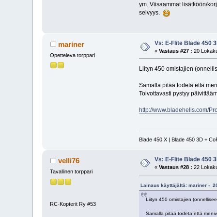
ym. Viisaammat lisätköön/korja
selvyys.
Vs: E-Flite Blade 450 
mariner
«
Vastaus #27 :
20 Lokaku
Opetteleva torppari
Liityn 450 omistajien (onnelli
Samalla pitää todeta että men
Toivottavasti pystyy päivittää
http://www.bladehelis.com/P
Blade 450 X | Blade 450 3D + Co
Vs: E-Flite Blade 450 
velli76
«
Vastaus #28 :
22 Lokaku
Tavallinen torppari
Lainaus käyttäjältä: mariner - 
Liityn 450 omistajien (onnellisee
RC-Kopterit Ry #53
Samalla pitää todeta että meni