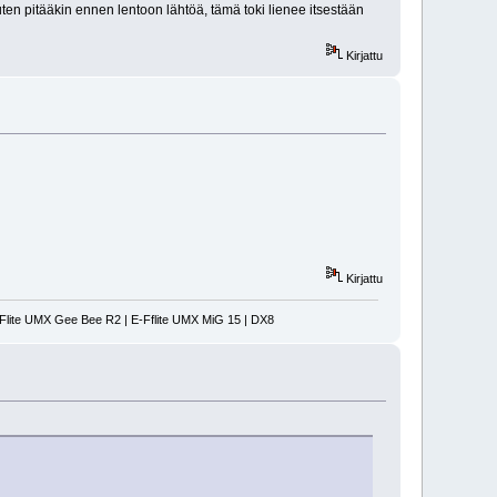
uten pitääkin ennen lentoon lähtöä, tämä toki lienee itsestään
Kirjattu
Kirjattu
-Flite UMX Gee Bee R2 | E-Fflite UMX MiG 15 | DX8