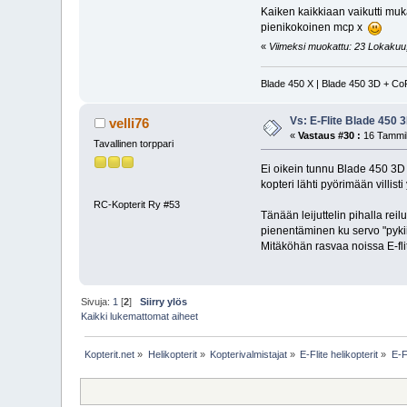
Kaiken kaikkiaan vaikutti muk
pienikokoinen mcp x
«
Viimeksi muokattu: 23 Lokakuu, 
Blade 450 X | Blade 450 3D + Co
Vs: E-Flite Blade 450 
velli76
«
Vastaus #30 :
16 Tammik
Tavallinen torppari
Ei oikein tunnu Blade 450 3D 
kopteri lähti pyörimään villist
RC-Kopterit Ry #53
Tänään leijuttelin pihalla rei
pienentäminen ku servo "pykii
Mitäköhän rasvaa noissa E-flit
Sivuja:
1
[
2
]
Siirry ylös
Kaikki lukemattomat aiheet
Kopterit.net
»
Helikopterit
»
Kopterivalmistajat
»
E-Flite helikopterit
»
E-F