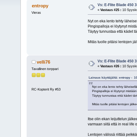
Vs: E-Flite Blade 450 
entropy
«
Vastaus #25 :
10 Syysku
Vieras
Nyt on eka lento tehty läheisel
Pingispalloja ei löytynyt mistä
Täytyy tunnustaa että kädet t
Mitäs tuolle pitäisi lentojen 
Vs: E-Flite Blade 450 
velli76
«
Vastaus #26 :
10 Syysku
Tavallinen torppari
Lainaus käyttäjältä: entropy - 
Nyt on eka lento tehty läheisellä
RC-Kopterit Ry #53
Pingispalloja ei löytynyt mistään 
Täytyy tunnustaa että kädet tär
Mitäs tuolle pitäisi lentojen jä
Itse olin ekan leijuttelun jä
varmaan siitä että in real life
Lentojen välissä riittää pelkkä