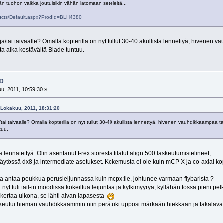
än tuohon vaikka joutuisikin vähän latomaan seteleitä...
ducts/Default.aspx?ProdId=BLH4380
a/tai taivaalle? Omalla kopterilla on nyt tullut 30-40 akullista lennettyä, hiven
tta aika kestävältä Blade tuntuu.
3D
u, 2011, 10:59:30 »
2 Lokakuu, 2011, 18:31:20
tai taivaalle? Omalla kopterilla on nyt tullut 30-40 akullista lennettyä, hivenen vauhdikkaampaa
tuu.
a lennätettyä. Olin asentanut t-rex storesta tilatut align 500 laskeutumistelineet,
tössä dx8 ja intermediate asetukset. Kokemusta ei ole kuin mCP X ja co-axial ko
a antaa peukkua perusleijunnassa kuin mcpx:lle, johtunee varmaan flybarista ?
 nyt tuli tail-in moodissa kokeiltua leijuntaa ja kylkimyyryä, kyllähän tossa pieni pe
kertaa ulkona, se lähti aivan lapasesta
laskeutui hieman vauhdikkaammin niin perätuki upposi märkään hiekkaan ja takalavat