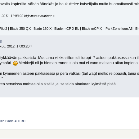
avalta kopterilta, vähän äänekäs ja houkuttelee katselijoita mutta huomattavasti m
2011, 11:03:22 kirjoittanut mariner
»
Pilot2 | Blade 350 QX | Blade 130 X | Blade mCP X BL | Blade mCP X | ParkZone Icon A5 | E
3D
uu, 2012, 17:03:20 »
tykkäävän pakkasista. Muutama viikko sitten tuli torppi -7 asteen pakkasessa kun i
i ympäri.
Merkkejä oli jo hieman ennen tuota mut ei vaan malttanu ottaa kopteria
lun kymmenen asteen pakkasessa ja perä vatkasi (tail wag) melko reippaasti, tämä si
."
en servoissa mahtaa olla sisällä, ei se taida ainakaan kylmästä pitää...
lite Blade 450 3D