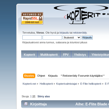
Tervetuloa,
Vieras
. Ole hyvä ja
kirjaudu
tai
rekisteröidy
.
Kirjautuaksesi anna tunnus, salasana ja istuntosi pituus
Kopterit
Multikopterit
FPV
Yhdistys
Yhteistyöku
Etusivu
Ohjeet
Kirjaudu
* Rekisteröidy Foorumin käyttäjäksi *
Kopterit.net
»
Helikopterit
»
Kopterivalmistajat
»
E-Flite helikopterit
»
E-F
Sivuja:
1
[
2
]
Siirry alas
Kirjoittaja
Aihe: E-Flite Blade 