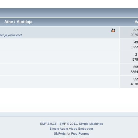
Aihe / Aloittaja
V
32
2075
kset ja vastaukset
49
325
2
579
55
3854
55
4070
SMF 2.0.18
|
SMF © 2011
,
Simple Machines
Simple Audio Video Embedder
SMFAds
for
Free Forums