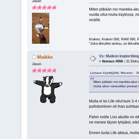
Jäsen
Miten pitkään noi mankka-akut 
vuotta ollut mulla käytössä, 
sisältä.
Kraken, Kraken 580, RAW 580, R
"Joka tikkuihin tarttuu, se tikkuih
Vs: Maikon kopteriblog
Maikko
«
Vastaus #656 :
31 Eloku
Jäsen
Lainaus käyttäjältä: Maranzi - 3
Miten pitkään noi mankka-akut su
mutta akun varaustilan prossat 
Mulla ei toi Life ollut kuin 3-
pullistuminen oli ihan puhtaas
Pahin noille Lixx akuille on e
ne menee täysin tyhjäksi, eikä
Ennen tuota Life akkua, mulla