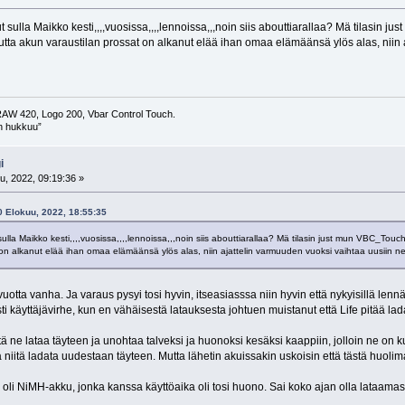
sulla Maikko kesti,,,,vuosissa,,,,lennoissa,,,noin siis abouttiarallaa? Mä tilasin j
mutta akun varaustilan prossat on alkanut elää ihan omaa elämäänsä ylös alas, niin 
AW 420, Logo 200, Vbar Control Touch.
in hukkuu”
i
u, 2022, 09:19:36 »
0 Elokuu, 2022, 18:55:35
lla Maikko kesti,,,,vuosissa,,,,lennoissa,,,noin siis abouttiarallaa? Mä tilasin just mun VBC_Touch
on alkanut elää ihan omaa elämäänsä ylös alas, niin ajattelin varmuuden vuoksi vaihtaa uusiin ne 1
4 vuotta vanha. Ja varaus pysyi tosi hyvin, itseasiasssa niin hyvin että nykyisillä len
ti käyttäjävirhe, kun en vähäisestä latauksesta johtuen muistanut että Life pitää lad
ttä ne lataa täyteen ja unohtaa talveksi ja huonoksi kesäksi kaappiin, jolloin ne on
 niitä ladata uudestaan täyteen. Mutta lähetin akuissakin uskoisin että tästä huolim
 oli NiMH-akku, jonka kanssa käyttöaika oli tosi huono. Sai koko ajan olla lataamas