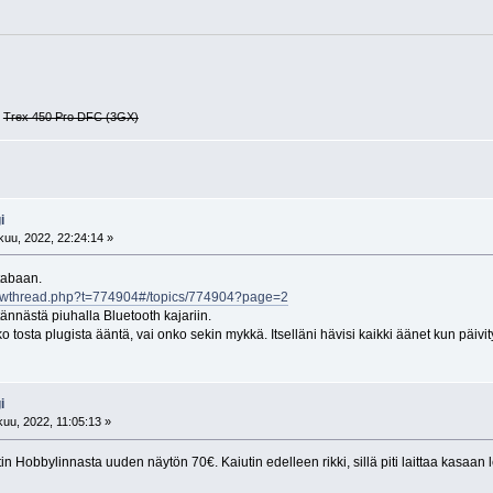
G
Trex 450 Pro DFC (3GX)
i
uu, 2022, 22:24:14 »
utabaan.
howthread.php?t=774904#/topics/774904?page=2
itännästä piuhalla Bluetooth kajariin.
o tosta plugista ääntä, vai onko sekin mykkä. Itselläni hävisi kaikki äänet kun päivit
i
uu, 2022, 11:05:13 »
 Hobbylinnasta uuden näytön 70€. Kaiutin edelleen rikki, sillä piti laittaa kasaan lei