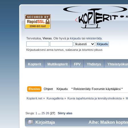
Tervetuloa,
Vieras
. Ole hyvä ja
kirjaudu
tai
rekisteröidy
.
Kirjautuaksesi anna tunnus, salasana ja istuntosi pituus
Kopterit
Multikopterit
FPV
Yhdistys
Yhteistyöku
Etusivu
Ohjeet
Kirjaudu
* Rekisteröidy Foorumin käyttäjäksi *
Kopterit.net
»
Kuvagalleria
»
Kuvia tapahtumista ja lennätyskeikoista
»
M
Sivuja:
1
...
25
26
[
27
]
Siirry alas
Kirjoittaja
Aihe: Maikon kopter