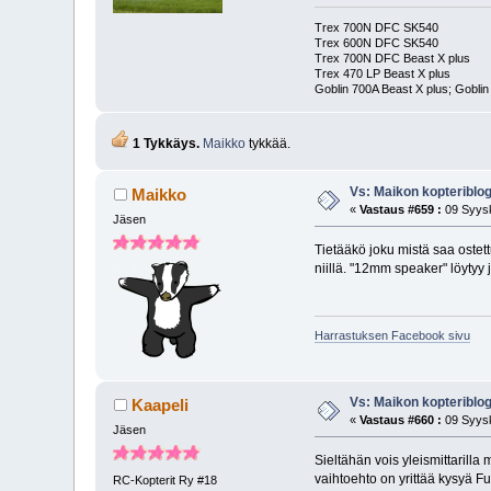
Trex 700N DFC SK540
Trex 600N DFC SK540
Trex 700N DFC Beast X plus
Trex 470 LP Beast X plus
Goblin 700A Beast X plus; Goblin
1 Tykkäys.
Maikko
tykkää.
Vs: Maikon kopteriblog
Maikko
«
Vastaus #659 :
09 Syysk
Jäsen
Tietääkö joku mistä saa oste
niillä. "12mm speaker" löytyy
Harrastuksen Facebook sivu
Vs: Maikon kopteriblog
Kaapeli
«
Vastaus #660 :
09 Syysk
Jäsen
Sieltähän vois yleismittarilla
vaihtoehto on yrittää kysyä Fu
RC-Kopterit Ry #18