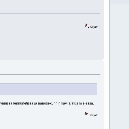
Kirjattu
yynnissä lennunetissä ja nanosekunnin kävi ajatus mielessä.
Kirjattu