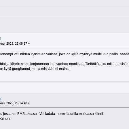
i
uu, 2022, 21:08:17 »
ienempi väli niiden kytkimien välissä, joka on kyllä myrkkyä mulle kun pitäisi saada
i ja lähdin sitten korjaamaan tota vanhaa mankkaa. Tietääkö joku mikä on sisäi
n kyllä googlannut, mutta missään ei mainita.
i
uu, 2022, 23:14:40 »
 jossa on BMS akussa. Voi ladata normi laturilla matkassa kiinni.
väinen.