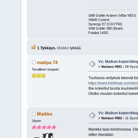
SAB Goblin Kraken (VBar NEO)
VBAR Control
Synergy E7 (CGY750)
SAB Goblin 380 (Brain)
Futaba 14S
1 Tykkäys.
Maikko
tykkää.
Vs: Maikon kopteriblog
matipa 74
«
Vastaus #661 :
09 Syysk
Tavallinen torppari
Tuollaisia virityksiä tekevät f
https://www.helifreak.com/s
Itse kokeillut tuosta kuulokeli
Oletko muuten kokeillut tuleek
Vs: Maikon kopteriblog
Maikko
«
Vastaus #662 :
11 Syysk
Jäsen
Mankka taas toiminnassa. Ostin
sitten itsestään.