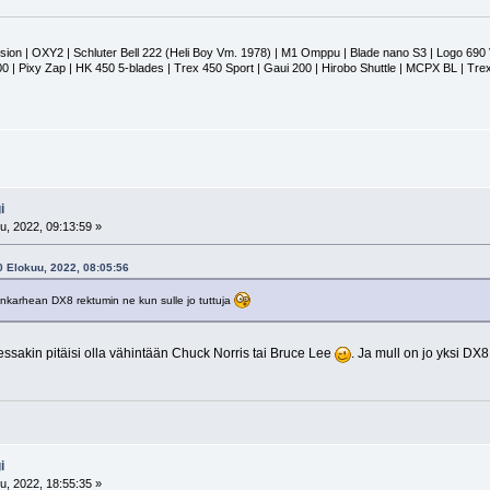
sion | OXY2 | Schluter Bell 222 (Heli Boy Vm. 1978) | M1 Omppu | Blade nano S3 | Logo 690
200 | Pixy Zap | HK 450 5-blades | Trex 450 Sport | Gaui 200 | Hirobo Shuttle | MCPX BL | Tre
i
u, 2022, 09:13:59 »
0 Elokuu, 2022, 08:05:56
nkarhean DX8 rektumin ne kun sulle jo tuttuja
ssakin pitäisi olla vähintään Chuck Norris tai Bruce Lee
. Ja mull on jo yksi DX8 
i
u, 2022, 18:55:35 »