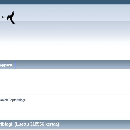
mppanit
aikon kopteriblogi
iblogi (Luettu 318556 kertaa)