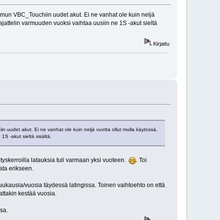
ust mun VBC_Touchiin uudet akut. Ei ne vanhat ole kuin neljä
ajattelin varmuuden vuoksi vaihtaa uusiin ne 1S -akut sieltä
Kirjattu
iin uudet akut. Ei ne vanhat ole kuin neljä vuotta ollut mulla käytössä,
S -akut sieltä sisältä.
nätyskerroilla latauksia tuli varmaan yksi vuoteen.
. Toi
ata erikseen.
 kuukausia/vuosia täydessä latingissa. Toinen vaihtoehto on että
attakin kestää vuosia.
sa.