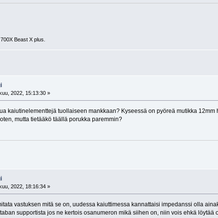
 700X Beast X plus.
i
uu, 2022, 15:13:30 »
ttua kaiutinelementtejä tuollaiseen mankkaan? Kyseessä on pyöreä mutikka 12mm hal
 joten, mutta tietääkö täällä porukka paremmin?
i
uu, 2022, 18:16:34 »
 mitata vastuksen mitä se on, uudessa kaiuttimessa kannattaisi impedanssi olla ainak
taban supportista jos ne kertois osanumeron mikä siihen on, niin vois ehkä löytää o