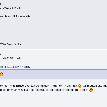
i
u, 2022, 18:44:36 »
katotaan niitä vastareita.
 700X Beast X plus.
i
u, 2022, 20:37:41 »
 29 Elokuu, 2022, 17:28:37
huck Norris tai Bruce Lee että uskaltaisin Raupnerin hommata
. Oli muuten yksi m
messa on vaan yksi Raupner mies kopteripuolella ja pidetään se niin.