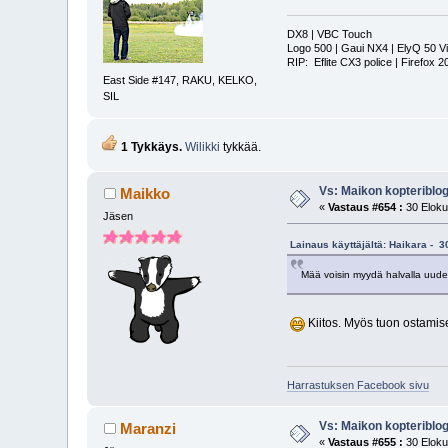
DX8 | VBC Touch
Logo 500 | Gaui NX4 | ElyQ 50 Vi
RIP: Eflite CX3 police | Firefox 
East Side #147, RAKU, KELKO,
SIL
1 Tykkäys.
Wilikki
tykkää.
Vs: Maikon kopteriblog
Maikko
«
Vastaus #654 :
30 Eloku
Jäsen
Lainaus käyttäjältä: Haikara - 3
Mää voisin myydä halvalla uude
Kiitos. Myös tuon ostamise
Harrastuksen Facebook sivu
Vs: Maikon kopteriblog
Maranzi
«
Vastaus #655 :
30 Eloku