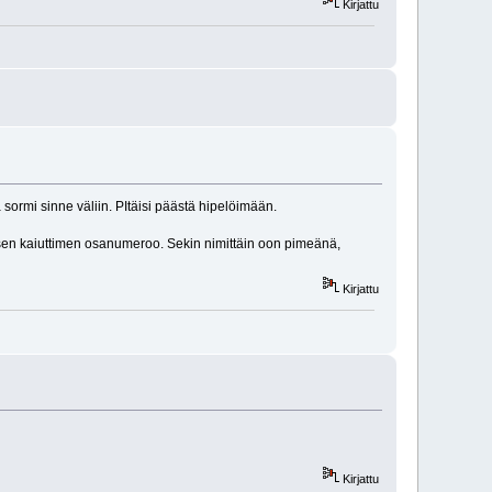
Kirjattu
 sormi sinne väliin. PItäisi päästä hipelöimään.
sen kaiuttimen osanumeroo. Sekin nimittäin oon pimeänä,
Kirjattu
Kirjattu