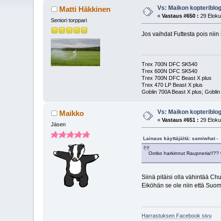
Vs: Maikon kopteriblog
Matti Häkkinen
«
Vastaus #650 :
29 Eloku
Seniori torppari
Jos vaihdat Futtesta pois niin 
Trex 700N DFC SK540
Trex 600N DFC SK540
Trex 700N DFC Beast X plus
Trex 470 LP Beast X plus
Goblin 700A Beast X plus; Goblin
Vs: Maikon kopteriblog
Maikko
«
Vastaus #651 :
29 Eloku
Jäsen
Lainaus käyttäjältä: samiwhat -
Ootko harkinnut Raupneria!!??
Siinä pitäisi olla vähintää C
Eiköhän se ole niin että Suo
Harrastuksen Facebook sivu