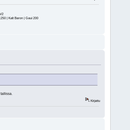
 V2
x250 | Kalt Baron | Gaui 200
tallissa.
Kirjattu