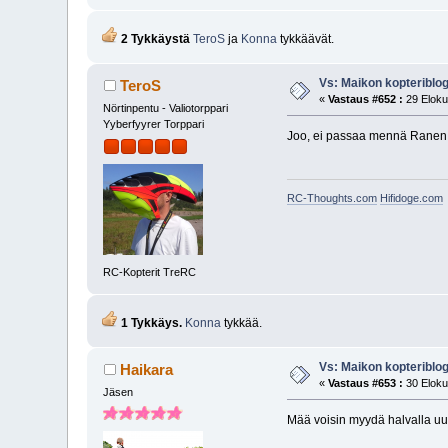
2 Tykkäystä
TeroS
ja
Konna
tykkäävät.
Vs: Maikon kopteriblog
TeroS
«
Vastaus #652 :
29 Eloku
Nörtinpentu - Valiotorppari
Yyberfyyrer Torppari
Joo, ei passaa mennä Ranen t
RC-Thoughts.com
Hifidoge.com
RC-Kopterit TreRC
1 Tykkäys.
Konna
tykkää.
Vs: Maikon kopteriblog
Haikara
«
Vastaus #653 :
30 Eloku
Jäsen
Mää voisin myydä halvalla uu