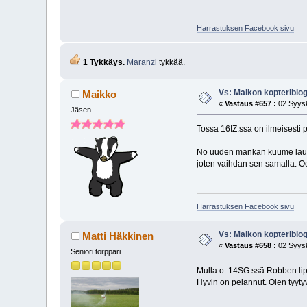
Harrastuksen Facebook sivu
1 Tykkäys.
Maranzi
tykkää.
Vs: Maikon kopteriblog
Maikko
«
Vastaus #657 :
02 Syysk
Jäsen
Tossa 16IZ:ssa on ilmeisesti p
No uuden mankan kuume lauhtu
joten vaihdan sen samalla. Oo
Harrastuksen Facebook sivu
Vs: Maikon kopteriblog
Matti Häkkinen
«
Vastaus #658 :
02 Syysk
Seniori torppari
Mulla o 14SG:ssä Robben lipo
Hyvin on pelannut. Olen tyyty