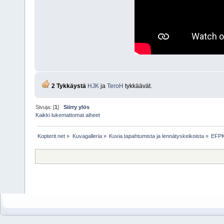
2 Tykkäystä
HJK
ja
TeroH
tykkäävät.
Sivuja: [
1
]
Siirry ylös
Kaikki lukemattomat aiheet
Kopterit.net
»
Kuvagalleria
»
Kuvia tapahtumista ja lennätyskeikoista
»
EFPK