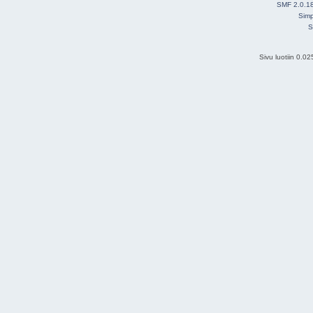
SMF 2.0.1
Simp
S
Sivu luotiin 0.0