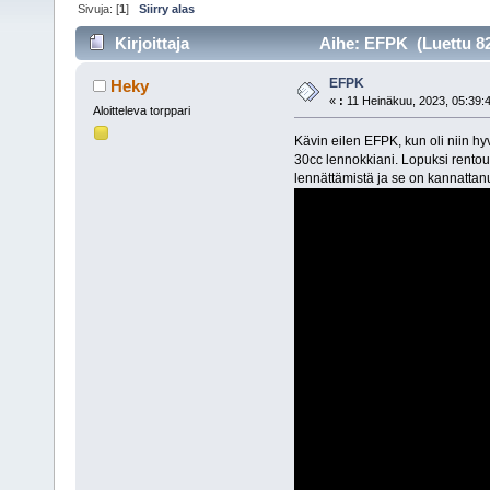
Sivuja: [
1
]
Siirry alas
Kirjoittaja
Aihe: EFPK (Luettu 82
EFPK
Heky
«
:
11 Heinäkuu, 2023, 05:39:
Aloitteleva torppari
Kävin eilen EFPK, kun oli niin hy
30cc lennokkiani. Lopuksi rentou
lennättämistä ja se on kannattanu