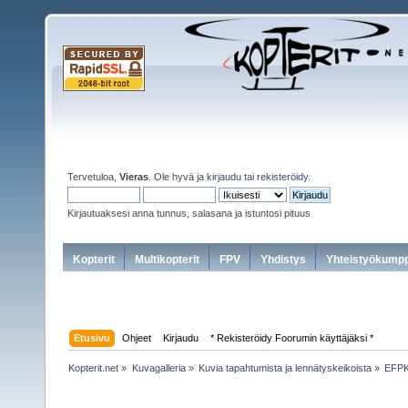
Tervetuloa,
Vieras
. Ole hyvä ja
kirjaudu
tai
rekisteröidy
.
Kirjautuaksesi anna tunnus, salasana ja istuntosi pituus
Kopterit
Multikopterit
FPV
Yhdistys
Yhteistyökumpp
Etusivu
Ohjeet
Kirjaudu
* Rekisteröidy Foorumin käyttäjäksi *
Kopterit.net
»
Kuvagalleria
»
Kuvia tapahtumista ja lennätyskeikoista
»
EFPK