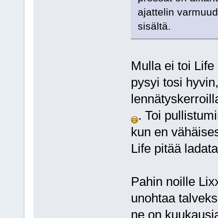
ajattelin varmuud
sisältä.
Mulla ei toi Lif
pysyi tosi hyvin,
lennätyskerroill
. Toi pullistum
kun en vähäises
Life pitää ladat
Pahin noille Lix
unohtaa talveksi
ne on kuukausia