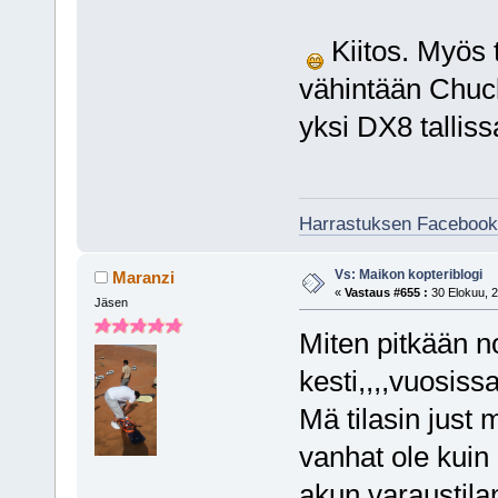
Kiitos. Myös t
vähintään Chuc
yksi DX8 talliss
Harrastuksen Facebook
Vs: Maikon kopteriblogi
Maranzi
«
Vastaus #655 :
30 Elokuu, 2
Jäsen
Miten pitkään n
kesti,,,,vuosissa
Mä tilasin just
vanhat ole kuin 
akun varaustila