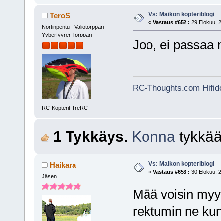
Vs: Maikon kopteriblogi
TeroS
«
Vastaus #652 :
29 Elokuu, 2
Nörtinpentu - Valiotorppari
Yyberfyyrer Torppari
Joo, ei passaa 
RC-Thoughts.com
Hifi
RC-Kopterit TreRC
1 Tykkäys.
Konna
tykkää
Vs: Maikon kopteriblogi
Haikara
«
Vastaus #653 :
30 Elokuu, 2
Jäsen
Mää voisin myy
rektumin ne kun 