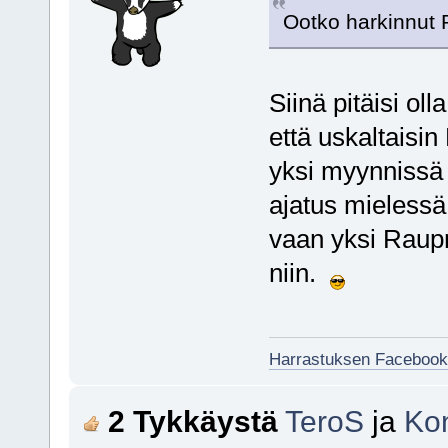
Ootko harkinnut 
Siinä pitäisi ol
että uskaltais
yksi myynnissä 
ajatus mielessä
vaan yksi Raupn
niin.
Harrastuksen Facebook
2 Tykkäystä
TeroS
ja
Ko