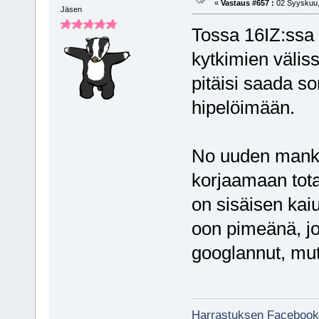
«
Vastaus #657 :
02 Syyskuu,
Jäsen
Tossa 16IZ:ssa 
kytkimien välis
pitäisi saada so
hipelöimään.
No uuden mankan
korjaamaan tot
on sisäisen kai
oon pimeänä, jo
googlannut, mut
Harrastuksen Facebook