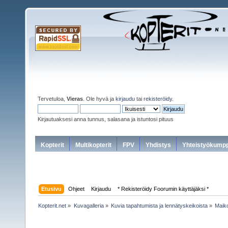
Tervetuloa,
Vieras
. Ole hyvä ja
kirjaudu
tai
rekisteröidy
.
Kirjautuaksesi anna tunnus, salasana ja istuntosi pituus
Kopterit
Multikopterit
FPV
Yhdistys
Yhteistyökumpp
Etusivu
Ohjeet
Kirjaudu
* Rekisteröidy Foorumin käyttäjäksi *
Kopterit.net
»
Kuvagalleria
»
Kuvia tapahtumista ja lennätyskeikoista
»
Maiko