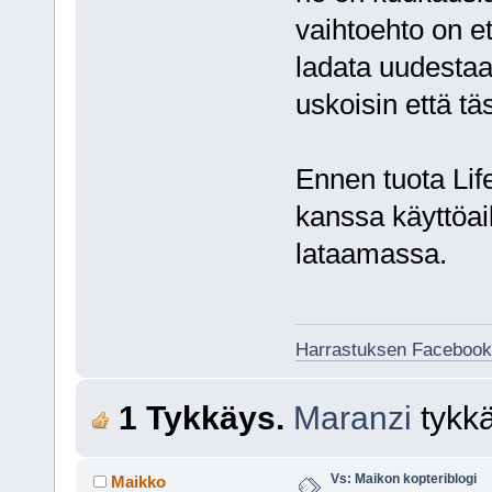
vaihtoehto on et
ladata uudestaa
uskoisin että tä
Ennen tuota Lif
kanssa käyttöaik
lataamassa.
Harrastuksen Facebook
1 Tykkäys.
Maranzi
tykk
Vs: Maikon kopteriblogi
Maikko