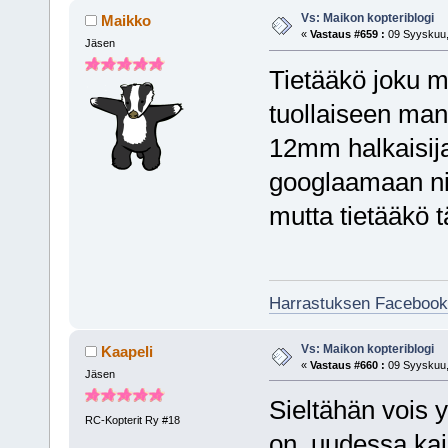
Vs: Maikon kopteriblogi
Maikko
«
Vastaus #659 :
09 Syyskuu,
Jäsen
Tietääkö joku m
tuollaiseen ma
12mm halkaisija.
googlaamaan nii
mutta tietääkö 
Harrastuksen Facebook
Vs: Maikon kopteriblogi
Kaapeli
«
Vastaus #660 :
09 Syyskuu,
Jäsen
Sieltähän vois y
RC-Kopterit Ry #18
on, uudessa kai