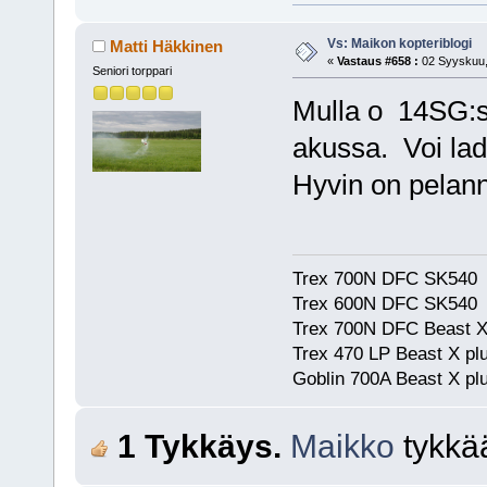
Vs: Maikon kopteriblogi
Matti Häkkinen
«
Vastaus #658 :
02 Syyskuu,
Seniori torppari
Mulla o 14SG:s
akussa. Voi lad
Hyvin on pelann
Trex 700N DFC SK540
Trex 600N DFC SK540
Trex 700N DFC Beast X
Trex 470 LP Beast X pl
Goblin 700A Beast X plu
1 Tykkäys.
Maikko
tykkä