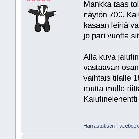
Mankka taas to
näytön 70€. Kaiut
kasaan leiriä va
jo pari vuotta si
Alla kuva jaiuti
vastaavan osan.
vaihtais tilalle
mutta mulle rii
Kaiutinelenentti
Harrastuksen Facebook