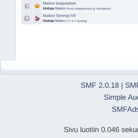
Maikon torppaukset
Aloittaja
Maikko
Kuvia torppauksista ja vahingoista
Maikon Synergy N9
Aloittaja
Maikko
«
1
2
»
Synergy
SMF 2.0.18
|
SMF
Simple Au
SMFAd
Sivu luotiin 0.046 seku