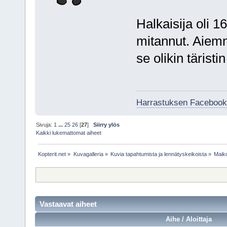
Halkaisija oli 1
mitannut. Aiemmi
se olikin täristi
Harrastuksen Facebook
Sivuja:
1
...
25
26
[
27
]
Siirry ylös
Kaikki lukemattomat aiheet
Kopterit.net
»
Kuvagalleria
»
Kuvia tapahtumista ja lennätyskeikoista
»
Maiko
Vastaavat aiheet
Aihe / Aloittaja