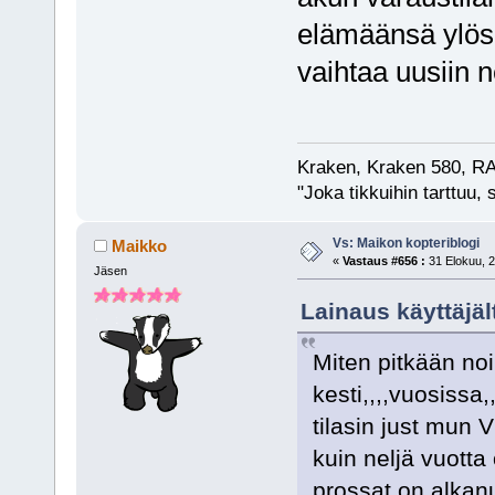
elämäänsä ylös 
vaihtaa uusiin n
Kraken, Kraken 580, RA
"Joka tikkuihin tarttuu, 
Vs: Maikon kopteriblogi
Maikko
«
Vastaus #656 :
31 Elokuu, 2
Jäsen
Lainaus käyttäjäl
Miten pitkään no
kesti,,,,vuosissa,
tilasin just mun 
kuin neljä vuotta
prossat on alkan