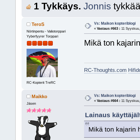
1 Tykkäys.
Jonnis
tykkää
Vs: Maikon kopteriblogi
TeroS
«
Vastaus #663 :
11 Syyskuu, 
Nörtinpentu - Valiotorppari
Yyberfyyrer Torppari
Mikä ton kajarin
RC-Thoughts.com
Hifi
RC-Kopterit TreRC
Vs: Maikon kopteriblogi
Maikko
«
Vastaus #664 :
11 Syyskuu, 
Jäsen
Lainaus käyttäjäl
Mikä ton kajarin 