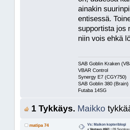
ainakin suurinpi
entisessä. Toin
supportista jos
niin vois ehkä l
SAB Goblin Kraken (VB
VBAR Control
Synergy E7 (CGY750)
SAB Goblin 380 (Brain)
Futaba 
1 Tykkäys.
Maikko
tykkä
Vs: Maikon kopteriblogi
matipa 74
«
Vastaus #661 :
09 Syyskuu,