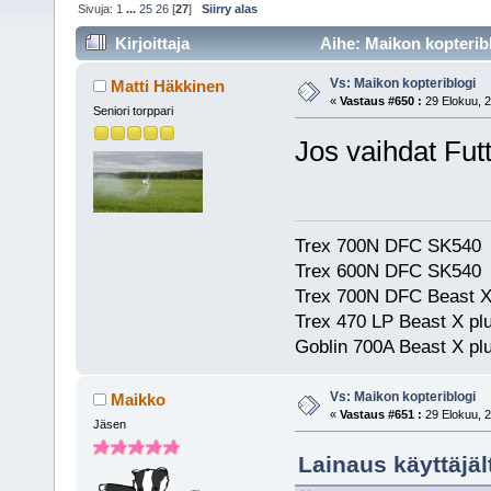
Sivuja:
1
...
25
26
[
27
]
Siirry alas
Kirjoittaja
Aihe: Maikon kopteribl
Vs: Maikon kopteriblogi
Matti Häkkinen
«
Vastaus #650 :
29 Elokuu, 2
Seniori torppari
Jos vaihdat Futt
Trex 700N DFC SK540
Trex 600N DFC SK540
Trex 700N DFC Beast X
Trex 470 LP Beast X pl
Goblin 700A Beast X plu
Vs: Maikon kopteriblogi
Maikko
«
Vastaus #651 :
29 Elokuu, 2
Jäsen
Lainaus käyttäjäl