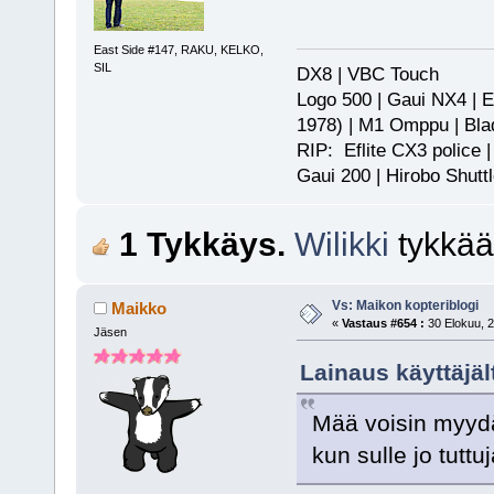
East Side #147, RAKU, KELKO,
SIL
DX8 | VBC Touch
Logo 500 | Gaui NX4 | E
1978) | M1 Omppu | Bla
RIP: Eflite CX3 police |
Gaui 200 | Hirobo Shutt
1 Tykkäys.
Wilikki
tykkää
Vs: Maikon kopteriblogi
Maikko
«
Vastaus #654 :
30 Elokuu, 2
Jäsen
Lainaus käyttäjäl
Mää voisin myyd
kun sulle jo tuttu