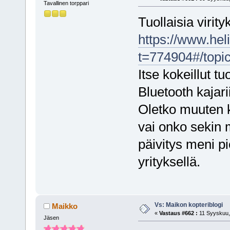
Tavallinen torppari
Tuollaisia virit
https://www.he
t=774904#/topi
Itse kokeillut t
Bluetooth kajari
Oletko muuten ko
vai onko sekin m
päivitys meni pi
yrityksellä.
Vs: Maikon kopteriblogi
Maikko
«
Vastaus #662 :
11 Syyskuu, 
Jäsen