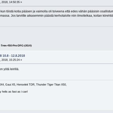
, 2018, 14:50:35 »
 kun töistä kotia pääsen ja vaimolla oli toiveena että edes vähän pääsisin osallistuma
omassa. Jos tarviitte aikasemmin päästä kerhotalolle niin ilmoitelkaa, koitan kiirehti
G
Trex 450 Pro DFC (3GX)
 10.8 - 12.8.2018
, 2018, 15:25:24 »
n yötä leirillä.
4, Gaui X5, Henseleit TDR, Thunder Tiger Titan X50,
 helis as fast as i can!