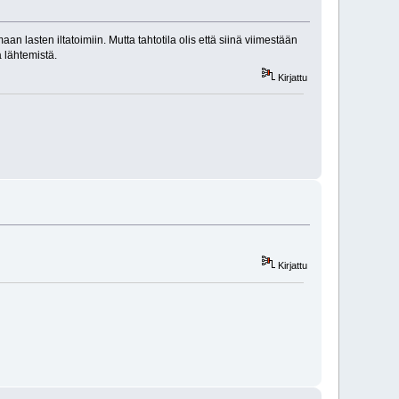
an lasten iltatoimiin. Mutta tahtotila olis että siinä viimestään
ä lähtemistä.
Kirjattu
Kirjattu