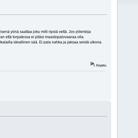
älisenä yönä saattaa joku milli ripsiä vettä. Jos yölentoja
ran että torpatessa ei pitäsi maastopalovaaraa olla.
lailla ideallinen sää. Ei pala nahka ja jaksaa seistä ulkona.
Kirjattu