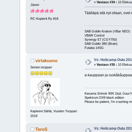
«
Vastaus #34 :
10 Elokuu
Jäsen
Täälläpä sitä nyt ollaan, ovet
RC-Kopterit Ry #18
SAB Goblin Kraken (VBar NEO)
VBAR Control
Synergy E7 (CGY750)
SAB Goblin 380 (Brain)
Futaba 14S
Vs: Helicamp Oulu 2018
virtakuono
«
Vastaus #35 :
10 Elokuu
Seniori torppari
a-kauppaan ja ruokåkåuppaan 
Kasama Srimok 90N 1kpl, Gaui NX
Spektrum DX9 black edition
Please be patient, I'm crashing my
Kapteeni Sählä, Vuoden Torppari
2018
Vs: Helicamp Oulu 2018
TeroS