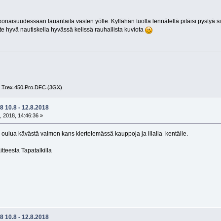
onaisuudessaan lauantaita vasten yölle. Kyllähän tuolla lennätellä pitäisi pystyä s
itte hyvä nautiskella hyvässä kelissä rauhallista kuviota
G
Trex 450 Pro DFC (3GX)
 10.8 - 12.8.2018
, 2018, 14:46:36 »
oulua kävästä vaimon kans kiertelemässä kauppoja ja illalla kentälle.
teesta Tapatalkilla
 10.8 - 12.8.2018