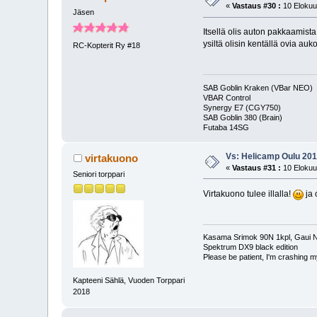
«
Vastaus #30 :
10 Elokuu
Jäsen
Itsellä olis auton pakkaamista
ysiltä olisin kentällä ovia auk
RC-Kopterit Ry #18
SAB Goblin Kraken (VBar NEO)
VBAR Control
Synergy E7 (CGY750)
SAB Goblin 380 (Brain)
Futaba 14S
Vs: Helicamp Oulu 2018
virtakuono
«
Vastaus #31 :
10 Elokuu
Seniori torppari
Virtakuono tulee illalla!
ja o
Kasama Srimok 90N 1kpl, Gaui NX
Spektrum DX9 black edition
Please be patient, I'm crashing my
Kapteeni Sählä, Vuoden Torppari
2018