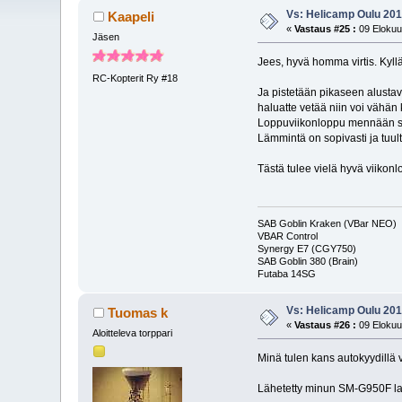
Vs: Helicamp Oulu 2018
Kaapeli
«
Vastaus #25 :
09 Elokuu
Jäsen
Jees, hyvä homma virtis. Kyll
RC-Kopterit Ry #18
Ja pistetään pikaseen alusta
haluatte vetää niin voi vähän 
Loppuviikonloppu mennään sitt
Lämmintä on sopivasti ja tuult
Tästä tulee vielä hyvä viikon
SAB Goblin Kraken (VBar NEO)
VBAR Control
Synergy E7 (CGY750)
SAB Goblin 380 (Brain)
Futaba 14S
Vs: Helicamp Oulu 2018
Tuomas k
«
Vastaus #26 :
09 Elokuu
Aloitteleva torppari
Minä tulen kans autokyydillä va
Lähetetty minun SM-G950F lait