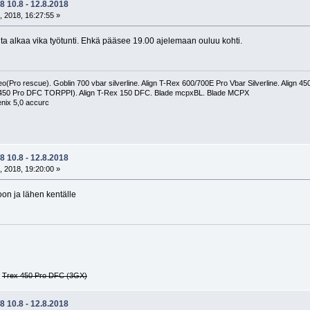
 10.8 - 12.8.2018
, 2018, 16:27:55 »
hta alkaa vika työtunti. Ehkä pääsee 19.00 ajelemaan ouluu kohti.
(Pro rescue). Goblin 700 vbar silverline. Align T-Rex 600/700E Pro Vbar Silverline. Align 
 450 Pro DFC TORPPI). Align T-Rex 150 DFC. Blade mcpxBL. Blade MCPX
nix 5,0 accurc
 10.8 - 12.8.2018
, 2018, 19:20:00 »
on ja lähen kentälle
G
Trex 450 Pro DFC (3GX)
 10.8 - 12.8.2018