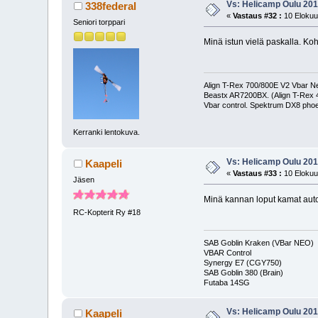
Vs: Helicamp Oulu 2018
338federal
«
Vastaus #32 :
10 Elokuu
Seniori torppari
Minä istun vielä paskalla. Ko
Align T-Rex 700/800E V2 Vbar Neo
Beastx AR7200BX. (Align T-Rex
Vbar control. Spektrum DX8 phoe
Kerranki lentokuva.
Vs: Helicamp Oulu 2018
Kaapeli
«
Vastaus #33 :
10 Elokuu
Jäsen
Minä kannan loput kamat auto
RC-Kopterit Ry #18
SAB Goblin Kraken (VBar NEO)
VBAR Control
Synergy E7 (CGY750)
SAB Goblin 380 (Brain)
Futaba 14S
Vs: Helicamp Oulu 2018
Kaapeli