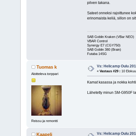
pilven takana.
Sateet onneksi rajoittunee kok
erinomaista keliä, sillon on s
SAB Goblin Kraken (VBar NEO)
VBAR Control
Synergy E7 (CGY750)
SAB Goblin 380 (Brain)
Futaba 14S
Vs: Helicamp Oulu 2018
Tuomas k
«
Vastaus #29 :
10 Elokuu
Aloitteleva torppari
Kamat kasassa ja nokka kohti 
Lähetetty minun SM-G950F lait
Reissu ja remontti
Vs: Helicamp Oulu 2018
Kaapeli