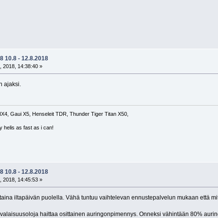
 10.8 - 12.8.2018
, 2018, 14:38:40 »
n ajaksi.
4, Gaui X5, Henseleit TDR, Thunder Tiger Titan X50,
 helis as fast as i can!
 10.8 - 12.8.2018
, 2018, 14:45:53 »
aina iltapäivän puolella. Vähä tuntuu vaihtelevan ennustepalvelun mukaan että mitä
 valaisuusoloja haittaa osittainen auringonpimennys. Onneksi vähintään 80% auring