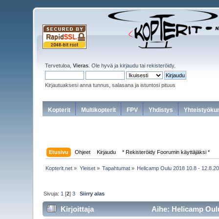
Tervetuloa,
Vieras
. Ole hyvä ja
kirjaudu
tai
rekisteröidy
.
Kirjautuaksesi anna tunnus, salasana ja istuntosi pituus
Kopterit
Multikopterit
FPV
Yhdistys
Yhteistyöku
Etusivu
Ohjeet
Kirjaudu
* Rekisteröidy Foorumin käyttäjäksi *
Kopterit.net
»
Yleiset
»
Tapahtumat
»
Helicamp Oulu 2018 10.8 - 12.8.2
Sivuja:
1
[
2
]
3
Siirry alas
Kirjoittaja
Aihe: Helicamp Oulu