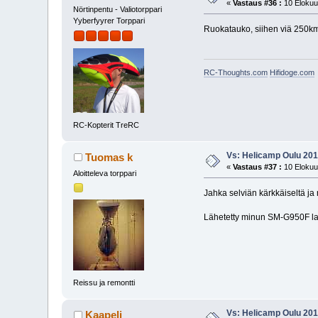
«
Vastaus #36 :
10 Elokuu
Nörtinpentu - Valiotorppari
Yyberfyyrer Torppari
Ruokatauko, siihen viä 250km
RC-Thoughts.com
Hifidoge.com
RC-Kopterit TreRC
Vs: Helicamp Oulu 2018
Tuomas k
«
Vastaus #37 :
10 Elokuu
Aloitteleva torppari
Jahka selviän kärkkäiseltä ja
Lähetetty minun SM-G950F lait
Reissu ja remontti
Vs: Helicamp Oulu 2018
Kaapeli