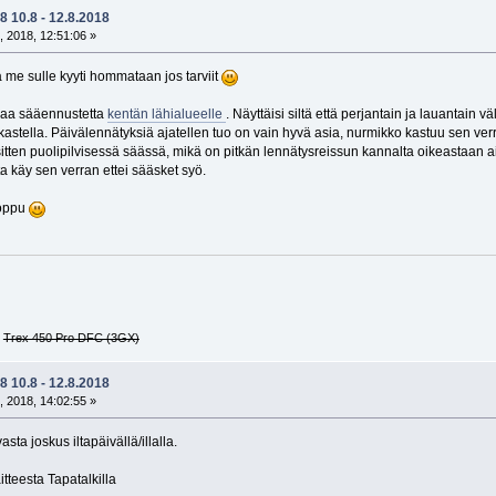
 10.8 - 12.8.2018
, 2018, 12:51:06 »
ä me sulle kyyti hommataan jos tarviit
vaa sääennustetta
kentän lähialueelle
. Näyttäisi siltä että perjantain ja lauantain v
kastella. Päivälennätyksiä ajatellen tuo on vain hyvä asia, nurmikko kastuu sen ver
en puolipilvisessä säässä, mikä on pitkän lennätysreissun kannalta oikeastaan aika
a käy sen verran ettei sääsket syö.
loppu
G
Trex 450 Pro DFC (3GX)
 10.8 - 12.8.2018
, 2018, 14:02:55 »
sta joskus iltapäivällä/illalla.
teesta Tapatalkilla