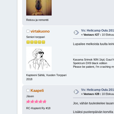
Reissu ja remontti
Vs: Helicamp Oulu 2018
virtakuono
«
Vastaus #27 :
10 Elokuu
Seniori torppari
Lupailee melkoista tuulta leiri
Kasama Srimok 90N 1kpl, Gaui NX
Spektrum DX9 black edition
Please be patient, I'm crashing my
Kapteeni Sählä, Vuoden Torppari
2018
Vs: Helicamp Oulu 2018
Kaapeli
«
Vastaus #28 :
10 Elokuu
Jäsen
Joo, vähän tuuleskelee lauant
RC-Kopterit Ry #18
Lisäksi puolenpäivän korvilla