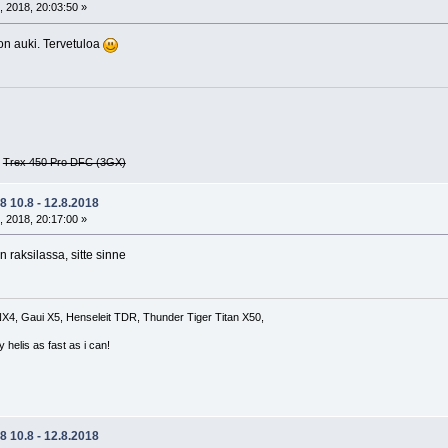
, 2018, 20:03:50 »
 on auki. Tervetuloa
G
Trex 450 Pro DFC (3GX)
 10.8 - 12.8.2018
, 2018, 20:17:00 »
raksilassa, sitte sinne
4, Gaui X5, Henseleit TDR, Thunder Tiger Titan X50,
 helis as fast as i can!
 10.8 - 12.8.2018