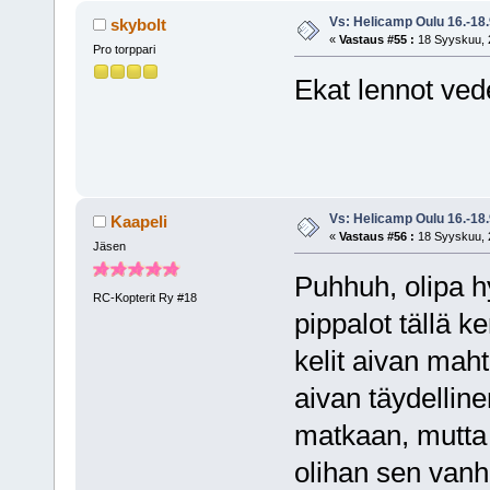
Vs: Helicamp Oulu 16.-18
skybolt
«
Vastaus #55 :
18 Syyskuu, 2
Pro torppari
Ekat lennot vede
Vs: Helicamp Oulu 16.-18
Kaapeli
«
Vastaus #56 :
18 Syyskuu, 2
Jäsen
Puhhuh, olipa h
RC-Kopterit Ry #18
pippalot tällä ke
kelit aivan mahta
aivan täydelline
matkaan, mutta 
olihan sen vanh