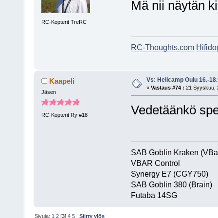
Mä nii näytän ki
RC-Kopterit TreRC
RC-Thoughts.com
Hifid
Vs: Helicamp Oulu 16.-18
Kaapeli
«
Vastaus #74 :
21 Syyskuu, 2
Jäsen
Vedetäänkö spe
RC-Kopterit Ry #18
SAB Goblin Kraken (VBa
VBAR Control
Synergy E7 (CGY750)
SAB Goblin 380 (Brain)
Futaba 1
Sivuja:
1
2
[
3
]
4
5
Siirry ylös