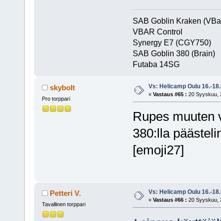
SAB Goblin Kraken (VBa
VBAR Control
Synergy E7 (CGY750)
SAB Goblin 380 (Brain)
Futaba 1
Vs: Helicamp Oulu 16.-18
skybolt
«
Vastaus #65 :
20 Syyskuu, 2
Pro torppari
Rupes muuten v
380:lla päästeli
[emoji27]
Vs: Helicamp Oulu 16.-18
Petteri V.
«
Vastaus #66 :
20 Syyskuu, 2
Tavallinen torppari