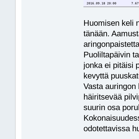
2016.09.18 2
Huomisen keli 
tänään. Aamust
aringonpaistett
Puoliltapäivin t
jonka ei pitäisi
kevyttä puuskatu
Vasta auringon
häiritsevää pilv
suurin osa poruk
Kokonaisuudess
odotettavissa 