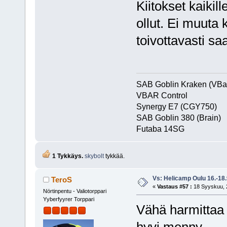
Kiitokset kaikille
ollut. Ei muuta
toivottavasti s
SAB Goblin Kraken (VBa
VBAR Control
Synergy E7 (CGY750)
SAB Goblin 380 (Brain)
Futaba 1
1 Tykkäys.
skybolt
tykkää.
Vs: Helicamp Oulu 16.-18
TeroS
«
Vastaus #57 :
18 Syyskuu, 2
Nörtinpentu - Valiotorppari
Yyberfyyrer Torppari
Vähä harmittaa 