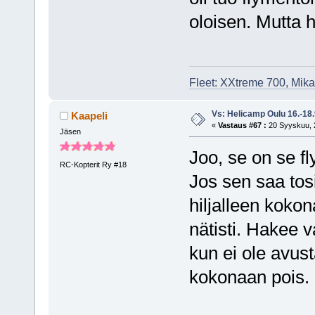
oloisen. Mutta hy
Fleet: XXtreme 700, Mik
Vs: Helicamp Oulu 16.-18
Kaapeli
«
Vastaus #67 :
20 Syyskuu, 2
Jäsen
Joo, se on se f
RC-Kopterit Ry #18
Jos sen saa tos
hiljalleen kokon
nätisti. Hakee 
kun ei ole avus
kokonaan pois.