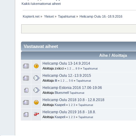
Kaikki lukemattomat aiheet
Kopterit.net
»
Yleiset
»
Tapahtumat
»
Helicamp Oulu 16.-18.9.2016
Vastaavat aiheet
Aihe / Aloittaja
Helicamp Oulu 13-14.9.2014
Aloittaja zxiicci
«
1
2
...
8
9
»
Tapahtumat
Helicamp Oulu 12.-13.9.2015
Aloittaja
illi
«
1
2
...
5
6
»
Tapahtumat
Helicamp Estonia 2016 17.06-19.06
Aloittaja
Bluesmell
Tapahtumat
Helicamp Oulu 2018 10.8 - 12.8.2018
Aloittaja
Kaapeli
«
1
2
3
»
Tapahtumat
Helicamp Oulu 2019 16.8 - 18.8.
Aloittaja
Kaapeli
«
1
2
3
»
Tapahtumat