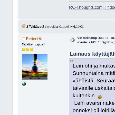
RC-Thoughts.com
Hifid
2 Tykkäystä
skybolt
ja
Kaapeli
tykkäävät.
Vs: Helicamp Oulu 16.-18
Petteri V.
«
Vastaus #63 :
19 Syyskuu, 2
Tavallinen torppari
Lainaus käyttäjäl
Leiri ohi ja mukav
Sunnuntaina mitä 
vähäistä. Seuraav
taivaalle uskaltai
kuitenkin
Leiri avarsi näke
onneksi oli leiril