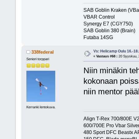
SAB Goblin Kraken (VBa
VBAR Control
Synergy E7 (CGY750)
SAB Goblin 380 (Brain)
Futaba 1
Vs: Helicamp Oulu 16.-18
338federal
«
Vastaus #68 :
20 Syyskuu, 2
Seniori torppari
Niin minäkin teh
kokonaan poiss
niin mentor pääl
Kerranki lentokuva.
Align T-Rex 700/800E V2 
600/700E Pro Vbar Silver
480 Sport DFC Beastx A
150 DFC. Blade mcpxBL