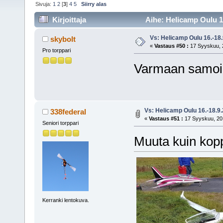
Sivuja:
1
2
[
3
]
4
5
Siirry alas
Kirjoittaja
Aihe: Helicamp Oulu 16
Vs: Helicamp Oulu 16.-18
skybolt
«
Vastaus #50 :
17 Syyskuu, 2
Pro torppari
Varmaan samoih
Vs: Helicamp Oulu 16.-18.9
338federal
«
Vastaus #51 :
17 Syyskuu, 201
Seniori torppari
Muuta kuin kop
Kerranki lentokuva.