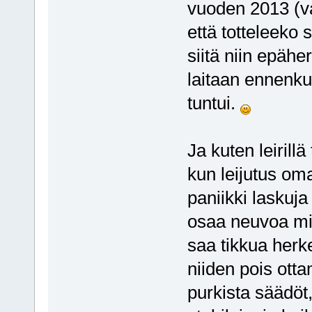
vuoden 2013 (v
että totteleeko 
siitä niin epäher
laitaan ennenkui
tuntui.
Ja kuten leirillä
kun leijutus oma
paniikki laskuja
osaa neuvoa mit
saa tikkua herk
niiden pois ott
purkista säädöt