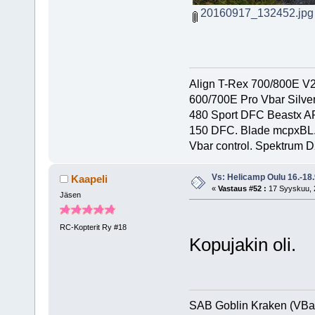
20160917_132452.jpg
Align T-Rex 700/800E V2 
600/700E Pro Vbar Silver
480 Sport DFC Beastx A
150 DFC. Blade mcpxBL
Vbar control. Spektrum D
Vs: Helicamp Oulu 16.-18
Kaapeli
«
Vastaus #52 :
17 Syyskuu, 2
Jäsen
RC-Kopterit Ry #18
Kopujakin oli.
SAB Goblin Kraken (VBa