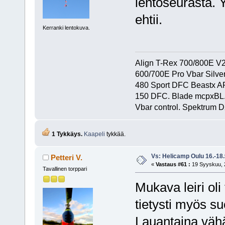
lentoseurasta. Y
ehtii.
Kerranki lentokuva.
Align T-Rex 700/800E V2 
600/700E Pro Vbar Silver
480 Sport DFC Beastx A
150 DFC. Blade mcpxBL
Vbar control. Spektrum D
1 Tykkäys.
Kaapeli
tykkää.
Vs: Helicamp Oulu 16.-18
Petteri V.
«
Vastaus #61 :
19 Syyskuu, 2
Tavallinen torppari
Mukava leiri oli 
tietysti myös su
Lauantaina vähän