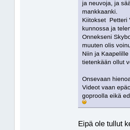
ja neuvoja, ja sää
mankkaanki.
Kiitokset Petteri 
kunnossa ja telem
Onnekseni Skybolt
muuten olis voinu
Niin ja Kaapelille
tietenkään ollut 
Onsevaan hienoa 
Videot vaan epäon
goproolla eikä ed
Eipä ole tullut k