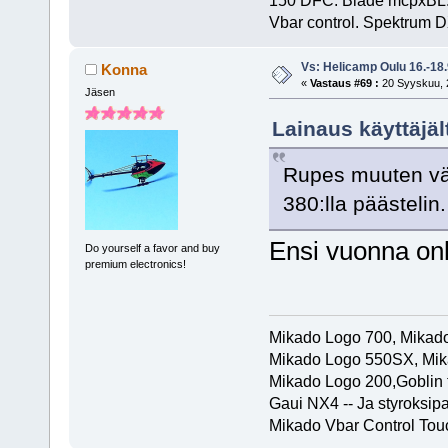
Vbar control. Spektrum D
Vs: Helicamp Oulu 16.-18
Konna
«
Vastaus #69 :
20 Syyskuu, 2
Jäsen
Lainaus käyttäjäl
Rupes muuten väh
380:lla päästelin
Ensi vuonna onk
Do yourself a favor and buy
premium electronics!
Mikado Logo 700, Mika
Mikado Logo 550SX, Mik
Mikado Logo 200,Goblin t
Gaui NX4 -- Ja styroksip
Mikado Vbar Control Tou