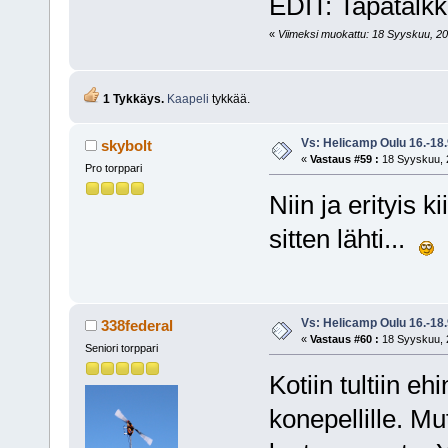
EDIT: Tapatalkki
«
Viimeksi muokattu: 18 Syyskuu, 2016
1 Tykkäys.
Kaapeli
tykkää.
Vs: Helicamp Oulu 16.-18
skybolt
«
Vastaus #59 :
18 Syyskuu, 2
Pro torppari
Niin ja erityis k
sitten lähti...
Vs: Helicamp Oulu 16.-18
338federal
«
Vastaus #60 :
18 Syyskuu, 2
Seniori torppari
Kotiin tultiin e
konepellille. Mu