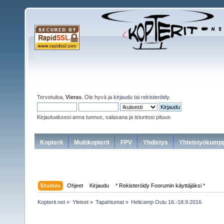
Tervetuloa,
Vieras
. Ole hyvä ja
kirjaudu
tai
rekisteröidy
.
Kirjautuaksesi anna tunnus, salasana ja istuntosi pituus
Kopterit
Multikopterit
FPV
Yhdistys
Yhteistyökumpp
Etusivu
Ohjeet
Kirjaudu
* Rekisteröidy Foorumin käyttäjäksi *
Kopterit.net
»
Yleiset
»
Tapahtumat
»
Helicamp Oulu 16.-18.9.2016