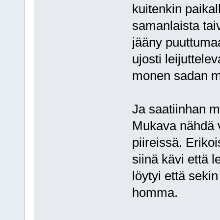
kuitenkin paika
samanlaista taiv
jääny puuttumaa
ujosti leijuttel
monen sadan met
Ja saatiinhan me
Mukava nähdä vä
piireissä. Eriko
siinä kävi että 
löytyi että seki
homma.