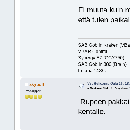
Ei muuta kuin m
että tulen paika
SAB Goblin Kraken (VBa
VBAR Control
Synergy E7 (CGY750)
SAB Goblin 380 (Brain)
Futaba 1
Vs: Helicamp Oulu 16.-18
skybolt
«
Vastaus #54 :
18 Syyskuu, 2
Pro torppari
Rupeen pakkaile
kentälle.