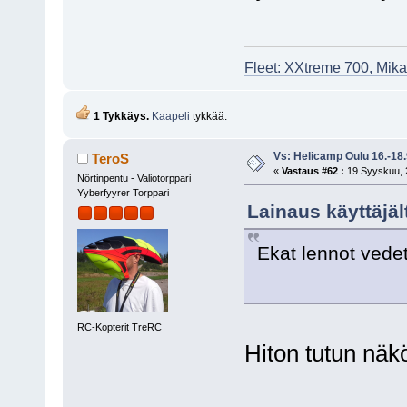
Fleet: XXtreme 700, Mik
1 Tykkäys.
Kaapeli
tykkää.
Vs: Helicamp Oulu 16.-18
TeroS
«
Vastaus #62 :
19 Syyskuu, 2
Nörtinpentu - Valiotorppari
Yyberfyyrer Torppari
Lainaus käyttäjäl
Ekat lennot vedet
RC-Kopterit TreRC
Hiton tutun nä