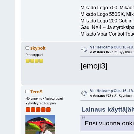
Mikado Logo 700, Mika
Mikado Logo 550SX, Mik
Mikado Logo 200,Goblin t
Gaui NX4 -- Ja styroksip
Mikado Vbar Control Tou
Vs: Helicamp Oulu 16.-18
skybolt
«
Vastaus #72 :
21 Syyskuu, 2
Pro torppari
[emoji3]
Vs: Helicamp Oulu 16.-18
TeroS
«
Vastaus #73 :
21 Syyskuu, 2
Nörtinpentu - Valiotorppari
Yyberfyyrer Torppari
Lainaus käyttäjä
Ensi vuonna onki