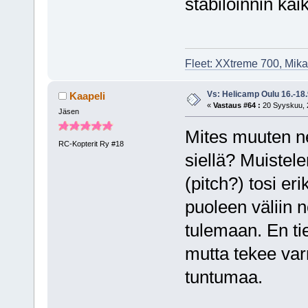
stabiloinnin kai
Fleet: XXtreme 700, Mik
Vs: Helicamp Oulu 16.-18
Kaapeli
«
Vastaus #64 :
20 Syyskuu, 2
Jäsen
Mites muuten ne
RC-Kopterit Ry #18
siellä? Muistele
(pitch?) tosi eri
puoleen väliin no
tulemaan. En ti
mutta tekee varm
tuntumaa.