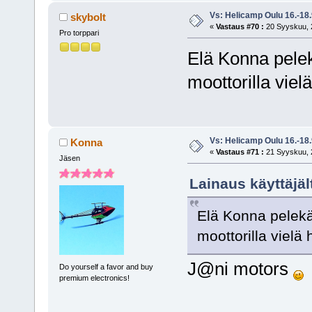
Vs: Helicamp Oulu 16.-18
skybolt
«
Vastaus #70 :
20 Syyskuu, 2
Pro torppari
Elä Konna pele
moottorilla viel
Vs: Helicamp Oulu 16.-18
Konna
«
Vastaus #71 :
21 Syyskuu, 2
Jäsen
Lainaus käyttäjäl
Elä Konna pelekä
moottorilla vielä
J@ni motors
Do yourself a favor and buy
premium electronics!