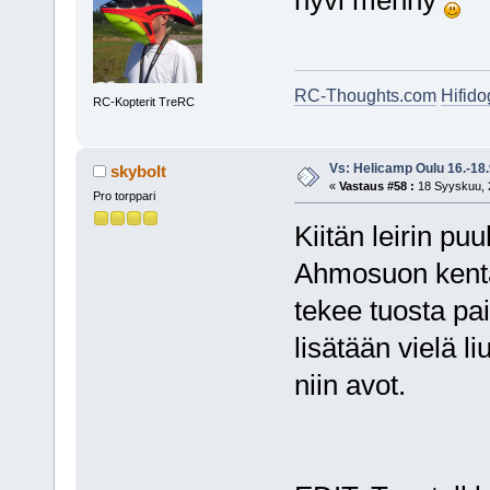
hyvi menny
RC-Thoughts.com
Hifid
RC-Kopterit TreRC
Vs: Helicamp Oulu 16.-18
skybolt
«
Vastaus #58 :
18 Syyskuu, 2
Pro torppari
Kiitän leirin pu
Ahmosuon kentä
tekee tuosta pa
lisätään vielä li
niin avot.