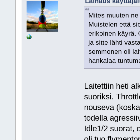
Lainaus käyttäjäl
Mites muuten ne k
Muistelen että sie
erikoinen käyrä. O
ja sitte lähti va
semmonen oli lait
hankalaa tuntum
Laitettiin heti a
suoriksi. Thrott
nouseva (koska s
todella agressii
Idle1/2 suorat, 
oli tuo flymento