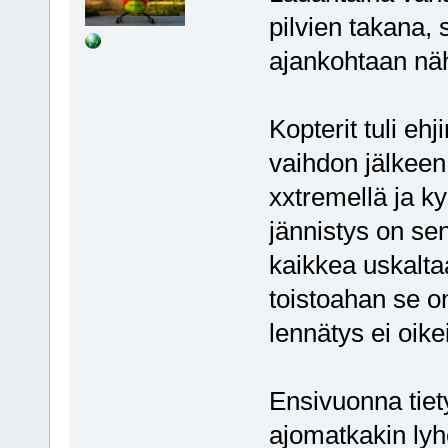
pilvien takana, 
ajankohtaan nä
Kopterit tuli eh
vaihdon jälkeen
xxtremellä ja k
jännistys on se
kaikkea uskalta
toistoahan se o
lennätys ei oik
Ensivuonna tiet
ajomatkakin lyh