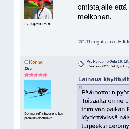
omistajalle että
melkonen.
RC-Kopterit TreRC
RC-Thoughts.com
Hifi
Vs: Helicamp Oulu 16.-18
Konna
«
Vastaus #114 :
24 Syyskuu, 
Jäsen
Lainaus käyttäjäl
Pääroottorin pyör
Toisaalta on ne o
toimivan paikan Pi
Do yourself a favor and buy
löydettävissä näi
premium electronics!
tarpeeksi aeromys