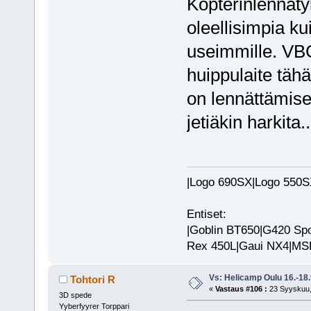
Kopterinlennäty
oleellisimpia ku
useimmille. VBC
huippulaite täh
on lennättämisen
jetiäkin harkita.
|Logo 690SX|Logo 550SX|
Entiset:
|Goblin BT650|G420 Spo
Rex 450L|Gaui NX4|MSH 
Vs: Helicamp Oulu 16.-18
Tohtori R
«
Vastaus #106 :
23 Syyskuu,
3D spede
Yyberfyyrer Torppari