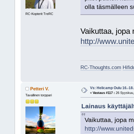
olla täsmälleen 
RC-Kopterit TreRC
Vaikuttaa, jopa 
http://www.unit
RC-Thoughts.com
Hifi
Vs: Helicamp Oulu 16.-18
Petteri V.
«
Vastaus #117 :
26 Syyskuu, 
Tavallinen torppari
Lainaus käyttäjäl
Vaikuttaa, jopa m
http://www.united