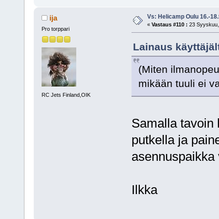
Vs: Helicamp Oulu 16.-18
ija
«
Vastaus #110 :
23 Syyskuu, 
Pro torppari
Lainaus käyttäjäl
(Miten ilmanopeu
mikään tuuli ei v
RC Jets Finland,OIK
Samalla tavoin k
putkella ja pain
asennuspaikka v
Ilkka