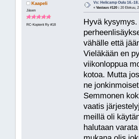
Vs: Helicamp Oulu 16.-18
Kaapeli
«
Vastaus #120 :
20 Elokuu, 2
Jäsen
Hyvä kysymys. I
RC-Kopterit Ry #18
perheenlisäykse
vähälle että jää
Vieläkään en py
viikonloppua mo
kotoa. Mutta jos
ne jonkinmoiset 
Semmonen kokoo
vaatis järjeste
meillä oli käyt
halutaan varata 
mukana olis joku