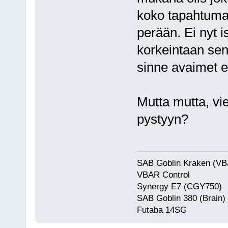
koko tapahtuman 
perään. Ei nyt i
korkeintaan se
sinne avaimet e
Mutta mutta, vi
pystyyn?
SAB Goblin Kraken (VB
VBAR Control
Synergy E7 (CGY750)
SAB Goblin 380 (Brain)
Futaba 