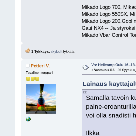
Mikado Logo 700, Mik
Mikado Logo 550SX, Mi
Mikado Logo 200,Goblin
Gaui NX4 -- Ja styroks
Mikado Vbar Control To
1 Tykkäys.
skybolt
tykkää.
Vs: Helicamp Oulu 16.-18
Petteri V.
«
Vastaus #115 :
26 Syyskuu, 
Tavallinen torppari
Lainaus käyttäjäl
Samalla tavoin ku
paine-eroanturill
voi olla snadisti
Ilkka