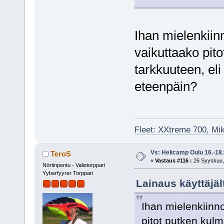
Ihan mielenkiin
vaikuttaako pit
tarkkuuteen, el
eteenpäin?
Fleet: XXtreme 700, Mi
Vs: Helicamp Oulu 16.-18
TeroS
«
Vastaus #116 :
26 Syyskuu, 
Nörtinpentu - Valiotorppari
Yyberfyyrer Torppari
Lainaus käyttäjäl
Ihan mielenkiinno
pitot putken kulm