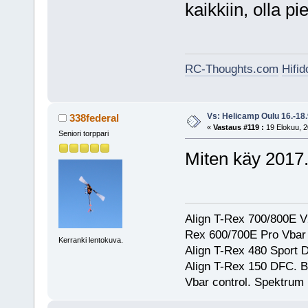
kaikkiin, olla pi
RC-Thoughts.com
Hifi
Vs: Helicamp Oulu 16.-18
338federal
«
Vastaus #119 :
19 Elokuu, 2
Seniori torppari
Miten käy 2017
Align T-Rex 700/800E V2
Rex 600/700E Pro Vbar S
Kerranki lentokuva.
Align T-Rex 480 Sport
Align T-Rex 150 DFC. 
Vbar control. Spektrum