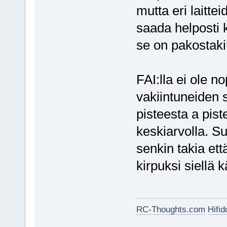
mutta eri laittei
saada helposti k
se on pakostaki
FAI:lla ei ole n
vakiintuneiden
pisteesta a pis
keskiarvolla. S
senkin takia e
kirpuksi siellä
RC-Thoughts.com
Hifi