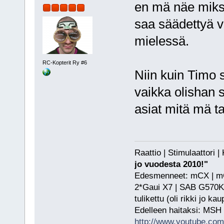
en mä näe miksei
saa säädettyä v
mielessä.
RC-Kopterit Ry #6
Niin kuin Timo 
vaikka olishan s
asiat mitä mä ta
Raattio | Stimulaattori
jo vuodesta 2010!"
Edesmenneet: mCX | mCP
2*Gaui X7 | SAB G570KS
tulikettu (oli rikki jo ka
Edelleen haitaksi: MSH
http://www.youtube.com/