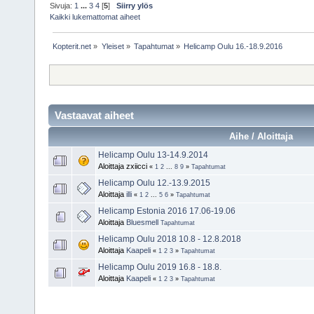
Sivuja:
1
...
3
4
[
5
]
Siirry ylös
Kaikki lukemattomat aiheet
Kopterit.net
»
Yleiset
»
Tapahtumat
»
Helicamp Oulu 16.-18.9.2016
Vastaavat aiheet
Aihe / Aloittaja
Helicamp Oulu 13-14.9.2014
Aloittaja zxiicci
«
1
2
...
8
9
»
Tapahtumat
Helicamp Oulu 12.-13.9.2015
Aloittaja
illi
«
1
2
...
5
6
»
Tapahtumat
Helicamp Estonia 2016 17.06-19.06
Aloittaja
Bluesmell
Tapahtumat
Helicamp Oulu 2018 10.8 - 12.8.2018
Aloittaja
Kaapeli
«
1
2
3
»
Tapahtumat
Helicamp Oulu 2019 16.8 - 18.8.
Aloittaja
Kaapeli
«
1
2
3
»
Tapahtumat