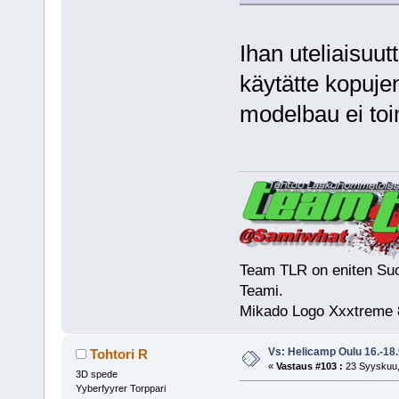
Ihan uteliaisuut
käytätte kopuje
modelbau ei toi
Team TLR on eniten Suo
Teami.
Mikado Logo Xxxtreme 
Vs: Helicamp Oulu 16.-18
Tohtori R
«
Vastaus #103 :
23 Syyskuu,
3D spede
Yyberfyyrer Torppari