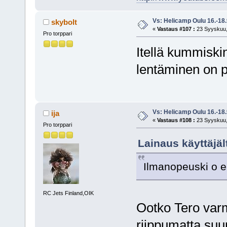
Vs: Helicamp Oulu 16.-18
skybolt
«
Vastaus #107 :
23 Syyskuu,
Pro torppari
Itellä kummiski
lentäminen on pä
Vs: Helicamp Oulu 16.-18
ija
«
Vastaus #108 :
23 Syyskuu,
Pro torppari
Lainaus käyttäjäl
Ilmanopeuski o er
RC Jets Finland,OIK
Ootko Tero var
riippumatta suun