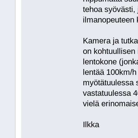
tehoa syövästi, 
ilmanopeuteen k
Kamera ja tutk
on kohtuullisen 
lentokone (jon
lentää 100km/
myötätuulessa 
vastatuulessa 4
vielä erinomaise
Ilkka