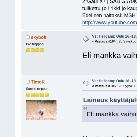
2*Gaui X7 | SAB G570KS
tulikettu (oli rikki jo ka
Edelleen haitaksi: MSH
http://www.youtube.com/
Vs: Helicamp Oulu 16.-18
skybolt
«
Vastaus #104 :
23 Syyskuu,
Pro torppari
Eli mankka vai
Vs: Helicamp Oulu 16.-18
TimoK
«
Vastaus #105 :
23 Syyskuu,
Seniori torppari
Lainaus käyttäjäl
Eli mankka vaih