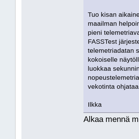
Tuo kisan aikain
maailman helpoin 
pieni telemetriava
FASSTest järjest
telemetriadatan s
kokoiselle näytöl
luokkaa sekunnin 
nopeustelemetria t
vekotinta ohjataa
Ilkka
Alkaa mennä mi