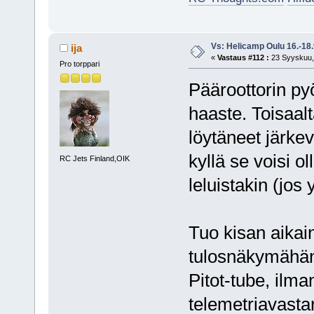
Vs: Helicamp Oulu 16.-18
ija
«
Vastaus #112 :
23 Syyskuu, 
Pro torppari
Pääroottorin py
haaste. Toisaal
löytäneet järkev
kyllä se voisi o
RC Jets Finland,OIK
leluistakin (jos
Tuo kisan aikai
tulosnäkymähän 
Pitot-tube, ilma
telemetriavastar