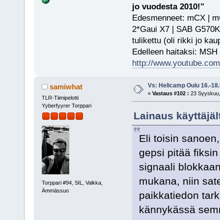
jo vuodesta 2010!"
Edesmenneet: mCX | mCP
2*Gaui X7 | SAB G570KS
tulikettu (oli rikki jo ka
Edelleen haitaksi: MSH
http://www.youtube.com/
Vs: Helicamp Oulu 16.-18
samiwhat
«
Vastaus #102 :
23 Syyskuu, 
TLR-Tiimipelotti
Yyberfyyrer Torppari
Lainaus käyttäjäl
Eli toisin sanoen
gepsi pitää fiksi
signaali blokkaan
mukana, niin satel
Torppari #94, SIL, Valkka,
Ämmässuo
paikkatiedon tarkk
kännykässä sem