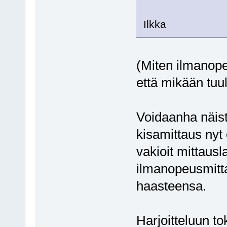
Ilkka
(Miten ilmanope
että mikään tuul
Voidaanha näist
kisamittaus nyt 
vakioit mittausl
ilmanopeusmitt
haasteensa.
Harjoitteluun to