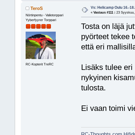
Vs: Helicamp Oulu 16.-18
TeroS
«
Vastaus #111 :
23 Syyskuu, 
Nörtinpentu - Valiotorppari
Yyberfyyrer Torppari
Tosta on läjä ju
pyörteet tekee
että eri mallisil
RC-Kopterit TreRC
Lisäks tulee eri
nykyinen kisamuo
tulosta.
Ei vaan toimi v
RC-Thoughts.com
Hifi