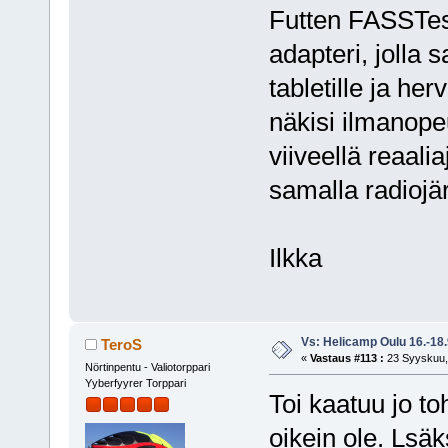
Futten FASSTes
adapteri, jolla
tabletille ja he
näkisi ilmanop
viiveellä reaali
samalla radiojär
Ilkka
Vs: Helicamp Oulu 16.-18
TeroS
«
Vastaus #113 :
23 Syyskuu, 
Nörtinpentu - Valiotorppari
Yyberfyyrer Torppari
Toi kaatuu jo toh
oikein ole. Ls