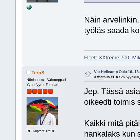
Näin arvelinkin,
työläs saada ko
Fleet: XXtreme 700, Mi
Vs: Helicamp Oulu 16.-18
TeroS
«
Vastaus #118 :
26 Syyskuu, 
Nörtinpentu - Valiotorppari
Yyberfyyrer Torppari
Jep. Tässä asia
oikeedti toimis 
Kaikki mitä pitä
RC-Kopterit TreRC
hankalaks kun se