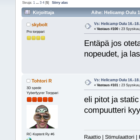
Sivuja:
1
...
3
4
[
5
]
Siirry alas
Kirjoittaja
Aihe: Helicamp Oulu 16
Vs: Helicamp Oulu 16.-18
skybolt
«
Vastaus #100 :
23 Syyskuu,
Pro torppari
Entäpä jos oteta
nopeudet, ja las
Vs: Helicamp Oulu 16.-18
Tohtori R
«
Vastaus #101 :
23 Syyskuu,
3D spede
Yyberfyyrer Torppari
eli pitot ja stati
compuutteri kyy
RC-Kopterit Ry #6
Raattio | Stimulaattori