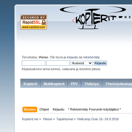
Tervetuloa,
Vieras
. Ole hyvä ja
kirjaudu
tai
rekisteröidy
.
Kirjautuaksesi anna tunnus, salasana ja istuntosi pituus
Kopterit
Multikopterit
FPV
Yhdistys
Yhteistyökumpp
Etusivu
Ohjeet
Kirjaudu
* Rekisteröidy Foorumin käyttäjäksi *
Kopterit.net
»
Yleiset
»
Tapahtumat
»
Helicamp Oulu 16.-18.9.2016