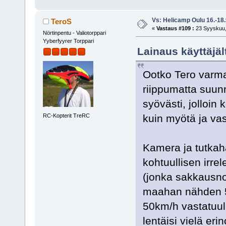
Vs: Helicamp Oulu 16.-18
TeroS
«
Vastaus #109 :
23 Syyskuu,
Nörtinpentu - Valiotorppari
Yyberfyyrer Torppari
Lainaus käyttäjäl
Ootko Tero varm
riippumatta suunn
syövästi, jolloin
RC-Kopterit TreRC
kuin myötä ja va
Kamera ja tutka
kohtuullisen irre
(jonka sakkausn
maahan nähden 5
50km/h vastatuu
lentäisi vielä eri