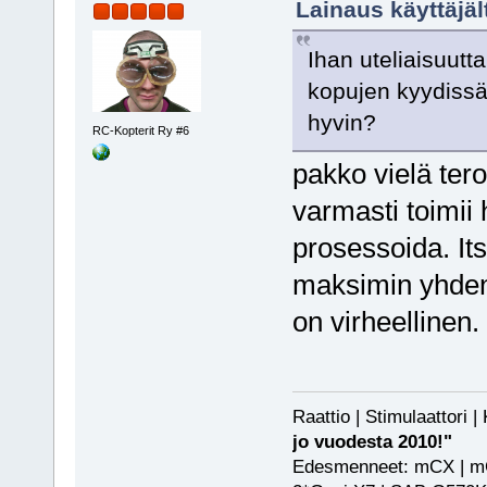
Lainaus käyttäjä
Ihan uteliaisuutta
kopujen kyydissä
hyvin?
RC-Kopterit Ry #6
pakko vielä ter
varmasti toimii 
prosessoida. It
maksimin yhden
on virheellinen.
Raattio | Stimulaattori
jo vuodesta 2010!"
Edesmenneet: mCX | mCP