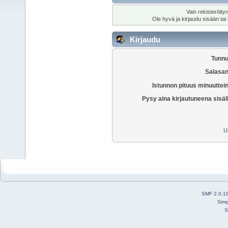
Vain rekisteröity
Ole hyvä ja kirjaudu sisään tai
Kirjaudu
Tunnu
Salasan
Istunnon pituus minuuttei
Pysy aina kirjautuneena sisäl
U
SMF 2.0.1
Simp
S