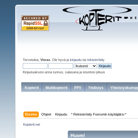
Tervetuloa,
Vieras
. Ole hyvä ja
kirjaudu
tai
rekisteröidy
.
Kirjautuaksesi anna tunnus, salasana ja istuntosi pituus
Kopterit
Multikopterit
FPV
Yhdistys
Yhteistyökumpp
Etusivu
Ohjeet
Kirjaudu
* Rekisteröidy Foorumin käyttäjäksi *
Kopterit.net
Huom!