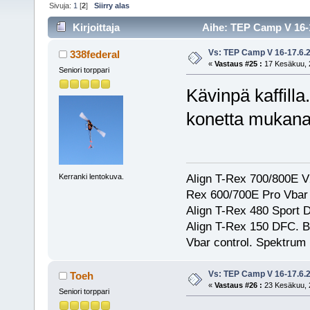
Sivuja:
1
[
2
]
Siirry alas
Kirjoittaja
Aihe: TEP Camp V 16-1
Vs: TEP Camp V 16-17.6.
338federal
«
Vastaus #25 :
17 Kesäkuu, 2
Seniori torppari
Kävinpä kaffilla.
konetta mukana.
Align T-Rex 700/800E V2
Kerranki lentokuva.
Rex 600/700E Pro Vbar S
Align T-Rex 480 Sport
Align T-Rex 150 DFC. 
Vbar control. Spektrum
Vs: TEP Camp V 16-17.6.
Toeh
«
Vastaus #26 :
23 Kesäkuu, 2
Seniori torppari