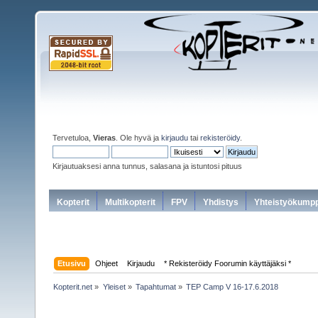
Tervetuloa,
Vieras
. Ole hyvä ja
kirjaudu
tai
rekisteröidy
.
Kirjautuaksesi anna tunnus, salasana ja istuntosi pituus
Kopterit
Multikopterit
FPV
Yhdistys
Yhteistyökumpp
Etusivu
Ohjeet
Kirjaudu
* Rekisteröidy Foorumin käyttäjäksi *
Kopterit.net
»
Yleiset
»
Tapahtumat
»
TEP Camp V 16-17.6.2018