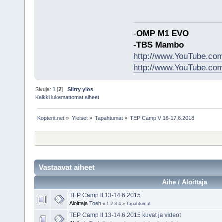
-
OMP M1 EVO
-
TBS Mambo
http://www.YouTube.c
http://www.YouTube.co
Sivuja:
1
[
2
]
Siirry ylös
Kaikki lukemattomat aiheet
Kopterit.net
»
Yleiset
»
Tapahtumat
»
TEP Camp V 16-17.6.2018
Vastaavat aiheet
Aihe / Aloittaja
TEP Camp II 13-14.6.2015
Aloittaja
Toeh
«
1
2
3
4
»
Tapahtumat
TEP Camp II 13-14.6.2015 kuvat ja videot