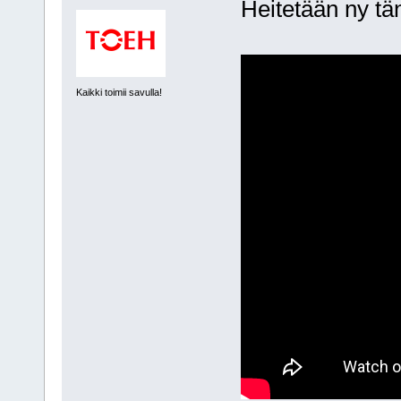
Heitetään ny tä
Kaikki toimii savulla!