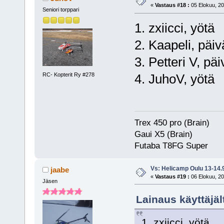
«
Vastaus #18 :
05 Elokuu, 20
Seniori torppari
1. zxiicci, yötä
2. Kaapeli, päiv
3. Petteri V, päi
RC- Kopterit Ry #278
4. JuhoV, yötä
Trex 450 pro (Brain)
Gaui X5 (Brain)
Futaba T8FG Super
Vs: Helicamp Oulu 13-14.
jaabe
«
Vastaus #19 :
06 Elokuu, 20
Jäsen
Lainaus käyttäjäl
1. zxiicci, yötä