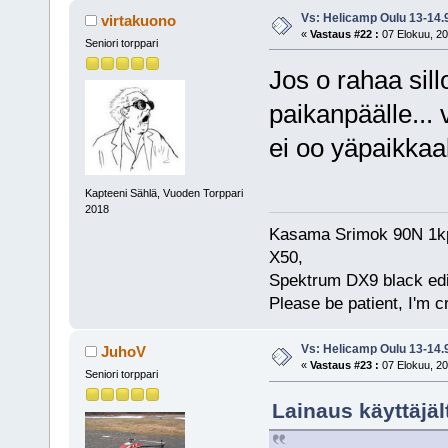
Vs: Helicamp Oulu 13-14.
virtakuono
«
Vastaus #22 :
07 Elokuu, 20
Seniori torppari
Jos o rahaa sillo
paikanpäälle... 
ei oo yäpaikkaa
Kapteeni Sählä, Vuoden Torppari
2018
Kasama Srimok 90N 1kpl
X50,
Spektrum DX9 black edi
Please be patient, I'm c
Vs: Helicamp Oulu 13-14.
JuhoV
«
Vastaus #23 :
07 Elokuu, 20
Seniori torppari
Lainaus käyttäjäl