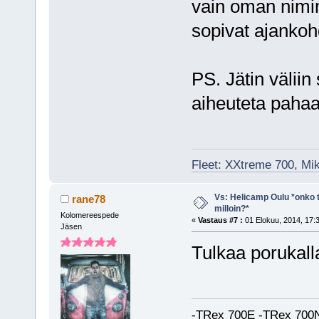
vain oman nimime
sopivat ajankoh
PS. Jätin väliin 
aiheuteta pahaa 
Fleet: XXtreme 700, Mi
Vs: Helicamp Oulu *onko ta
rane78
milloin?*
Kolomereespede
«
Vastaus #7 :
01 Elokuu, 2014, 17:
Jäsen
Tulkaa porukalla
-TRex 700E -TRex 700N