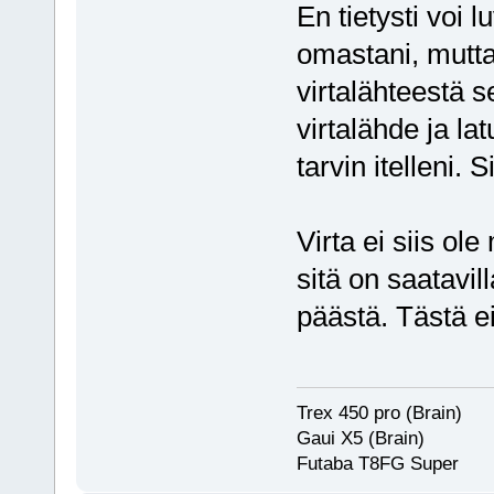
En tietysti voi 
omastani, mutta 
virtalähteestä s
virtalähde ja lat
tarvin itelleni. 
Virta ei siis o
sitä on saatavil
päästä. Tästä e
Trex 450 pro (Brain)
Gaui X5 (Brain)
Futaba T8FG Super