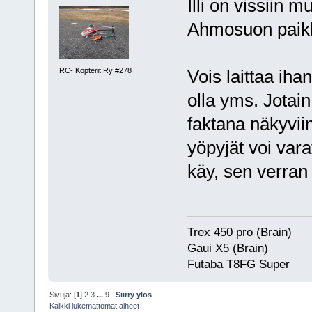
Illi on vissiin 
Ahmosuon paikk
RC- Kopterit Ry #278
Vois laittaa iha
olla yms. Jotai
faktana näkyviin
yöpyjät voi vara
käy, sen verra
Trex 450 pro (Brain)
Gaui X5 (Brain)
Futaba T8FG Super
Sivuja: [
1
]
2
3
...
9
Siirry ylös
Kaikki lukemattomat aiheet