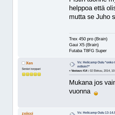
helppoa että ol
mutta se Juho s
Trex 450 pro (Brain)
Gaui X5 (Brain)
Futaba T8FG Super
Vs: Helicamp Oulu *onko ta
Xen
milloin?*
Seniori torppari
«
Vastaus #14 :
02 Elokuu, 2014, 10
Mukana jos vain
vuonna
Vs: Helicamp Oulu 13-14.
zxiicci