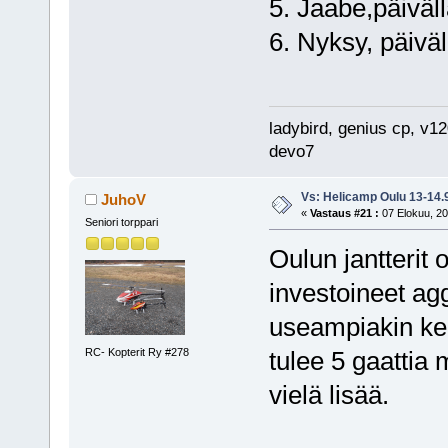
5. Jaabe,päiväl
6. Nyksy, päiväl
ladybird, genius cp, v1
devo7
Vs: Helicamp Oulu 13-14.
JuhoV
«
Vastaus #21 :
07 Elokuu, 20
Seniori torppari
Oulun jantterit
investoineet agg
useampiakin kent
RC- Kopterit Ry #278
tulee 5 gaattia m
vielä lisää.