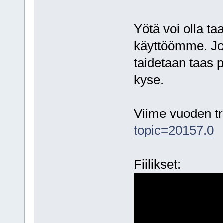
Yötä voi olla t
käyttöömme. Jo
taidetaan taas p
kyse.
Viime vuoden tri
topic=20157.0
Fiilikset: