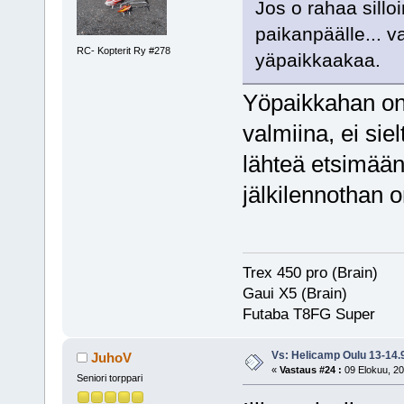
Jos o rahaa silloi
paikanpäälle... v
RC- Kopterit Ry #278
yäpaikkaakaa.
Yöpaikkahan on s
valmiina, ei sie
lähteä etsimää
jälkilennothan o
Trex 450 pro (Brain)
Gaui X5 (Brain)
Futaba T8FG Super
Vs: Helicamp Oulu 13-14.
JuhoV
«
Vastaus #24 :
09 Elokuu, 20
Seniori torppari