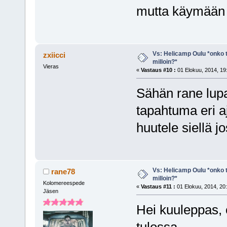
mutta käymään 
Vs: Helicamp Oulu *onko ta
zxiicci
milloin?*
Vieras
«
Vastaus #10 :
01 Elokuu, 2014, 19
Sähän rane lupa
tapahtuma eri aj
huutele siellä jo
Vs: Helicamp Oulu *onko ta
rane78
milloin?*
Kolomereespede
«
Vastaus #11 :
01 Elokuu, 2014, 20:
Jäsen
Hei kuuleppas, 