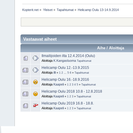
Kopterit.net
»
Yleiset
»
Tapahtumat
»
Helicamp Oulu 13-14.9.2014
Vastaavat aiheet
Aihe / Aloittaja
Ilmailijoiden ilta 12.4.2014 (Oulu)
Aloittaja
K.Kangasluoma
Tapahtumat
Helicamp Oulu 12.-13.9.2015
Aloittaja
illi
«
1
2
...
5
6
»
Tapahtumat
Helicamp Oulu 16.-18.9.2016
Aloittaja
Kaapeli
«
1
2
3
4
5
»
Tapahtumat
Helicamp Oulu 2018 10.8 - 12.8.2018
Aloittaja
Kaapeli
«
1
2
3
»
Tapahtumat
Helicamp Oulu 2019 16.8 - 18.8.
Aloittaja
Kaapeli
«
1
2
3
»
Tapahtumat