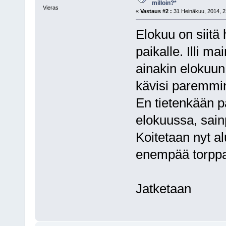
milloin?*
Vieras
«
Vastaus #2 :
31 Heinäkuu, 2014, 2
Elokuu on siitä
paikalle. Illi ma
ainakin elokuun
kävisi paremmi
En tietenkään pa
elokuussa, sai
Koitetaan nyt al
enempää torppa
Jatketaan