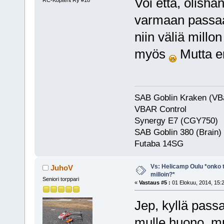
Voi että, olisha
varmaan passaa 
niin väliä millo
myös
Mutta en
SAB Goblin Kraken (VB
VBAR Control
Synergy E7 (CGY750)
SAB Goblin 380 (Brain)
Futaba 
Vs: Helicamp Oulu *onko ta
JuhoV
milloin?*
Seniori torppari
«
Vastaus #5 :
01 Elokuu, 2014, 15:
Jep, kyllä pass
mulle huono, mu