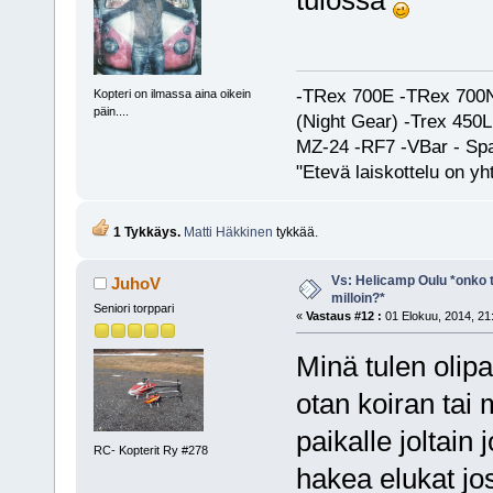
tulossa
-TRex 700E -TRex 700N
Kopteri on ilmassa aina oikein
päin....
(Night Gear) -Trex 45
MZ-24 -RF7 -VBar - Spa
"Etevä laiskottelu on yh
1 Tykkäys.
Matti Häkkinen
tykkää.
Vs: Helicamp Oulu *onko ta
JuhoV
milloin?*
Seniori torppari
«
Vastaus #12 :
01 Elokuu, 2014, 21
Minä tulen olip
otan koiran ta
paikalle joltain
RC- Kopterit Ry #278
hakea elukat jos