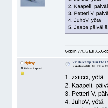
2. Kaapeli, päivä
3. Petteri V, päivä
4. JuhoV, yötä
5. Jaabe,päivällä
Goblin 770,Gaui X5,Gob
Vs: Helicamp Oulu 13-14.
Nyksy
«
Vastaus #20 :
06 Elokuu, 20
Aloitteleva torppari
1. zxiicci, yötä
2. Kaapeli, päiv
3. Petteri V, päi
4. JuhoV, yötä