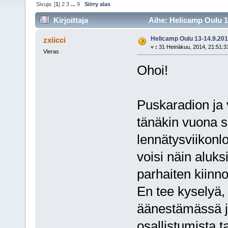
Sivuja: [
1
]
2
3
...
9
Siirry alas
Kirjoittaja
Aihe: Helicamp Oulu 13
Helicamp Oulu 13-14.9.20
zxiicci
«
:
31 Heinäkuu, 2014, 21:51:3
Vieras
Ohoi!
Puskaradion ja
tänäkin vuona s
lennätysviikonl
voisi näin aluks
parhaiten kiinno
En tee kyselyä,
äänestämässä j
osallistumista