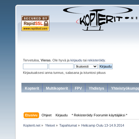
Tervetuloa,
Vieras
. Ole hyvä ja
kirjaudu
tai
rekisteröidy
.
Kirjautuaksesi anna tunnus, salasana ja istuntosi pituus
Kopterit
Multikopterit
FPV
Yhdistys
Yhteistyökumpp
Etusivu
Ohjeet
Kirjaudu
* Rekisteröidy Foorumin käyttäjäksi *
Kopterit.net
»
Yleiset
»
Tapahtumat
»
Helicamp Oulu 13-14.9.2014