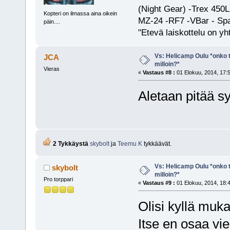
(Night Gear) -Trex 45
Kopteri on ilmassa aina oikein
MZ-24 -RF7 -VBar - Spa
päin....
"Etevä laiskottelu on yh
Vs: Helicamp Oulu *onko ta
JCA
milloin?*
Vieras
«
Vastaus #8 :
01 Elokuu, 2014, 17:
Aletaan pitää s
2 Tykkäystä
skybolt
ja
Teemu K
tykkäävät.
Vs: Helicamp Oulu *onko ta
skybolt
milloin?*
Pro torppari
«
Vastaus #9 :
01 Elokuu, 2014, 18:
Olisi kyllä muka
Itse en osaa vie