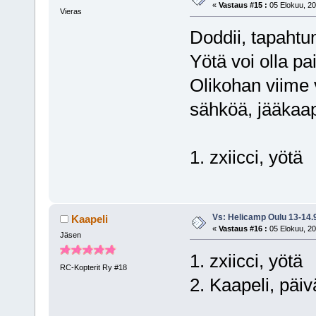
«
Vastaus #15 :
05 Elokuu, 20
Vieras
Doddii, tapahtu
Yötä voi olla p
Olikohan viime
sähköä, jääkaap
1. zxiicci, yötä
Vs: Helicamp Oulu 13-14.
Kaapeli
«
Vastaus #16 :
05 Elokuu, 20
Jäsen
1. zxiicci, yötä
RC-Kopterit Ry #18
2. Kaapeli, päiv