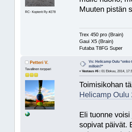
Muuten pistän 
RC- Kopterit Ry #278
Trex 450 pro (Brain)
Gaui X5 (Brain)
Futaba T8FG Super
Vs: Helicamp Oulu *onko ta
Petteri V.
milloin?*
Tavallinen torppari
«
Vastaus #6 :
01 Elokuu, 2014, 17:
Toimisikohan tä
Helicamp Oulu 
Eli tuonne voisi
sopivat päivät. E