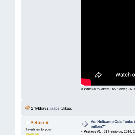
«
Viimeksi muokattu: 05 Elokuu, 2014, 
1 Tykkäys.
jaabe
tykkää.
Vs: Helicamp Oulu *onko ta
Petteri V.
milloin?*
Tavallinen torppari
«
Vastaus #1 :
31 Heinäkuu, 2014, 2