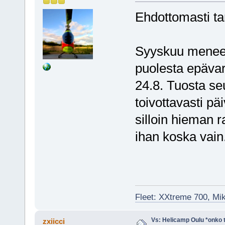
Ehdottomasti ta
Syyskuu menee 
puolesta epäva
24.8. Tuosta se
toivottavasti pä
silloin hieman r
ihan koska vain
Fleet: XXtreme 700, Mi
Vs: Helicamp Oulu *onko ta
zxiicci