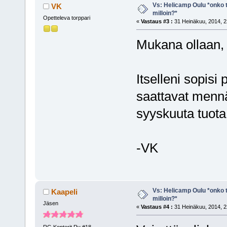
Vs: Helicamp Oulu *onko ta
VK
milloin?*
Opetteleva torppari
«
Vastaus #3 :
31 Heinäkuu, 2014, 2
Mukana ollaan, 
Itselleni sopisi 
saattavat men
syyskuuta tuota 
-VK
Vs: Helicamp Oulu *onko ta
Kaapeli
milloin?*
Jäsen
«
Vastaus #4 :
31 Heinäkuu, 2014, 2
RC-Kopterit Ry #18