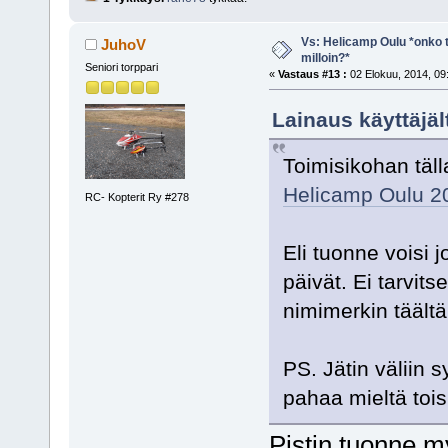
Vs: Helicamp Oulu *onko ta
JuhoV
milloin?*
Seniori torppari
«
Vastaus #13 :
02 Elokuu, 2014, 09
Lainaus käyttäjäl
Toimisikohan täll
Helicamp Oulu 2
RC- Kopterit Ry #278
Eli tuonne voisi 
päivät. Ei tarvits
nimimerkin täältä
PS. Jätin väliin s
pahaa mieltä tois
Pistin tuonne my