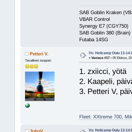
SAB Goblin Kraken (VB
VBAR Control
Synergy E7 (CGY750)
SAB Goblin 380 (Brain)
Futaba 
Vs: Helicamp Oulu 13-14.
Petteri V.
«
Vastaus #17 :
05 Elokuu, 20
Tavallinen torppari
1. zxiicci, yötä
2. Kaapeli, päiv
3. Petteri V, päi
Fleet: XXtreme 700, Mi
Vs: Helicamp Oulu 13-14.
JuhoV