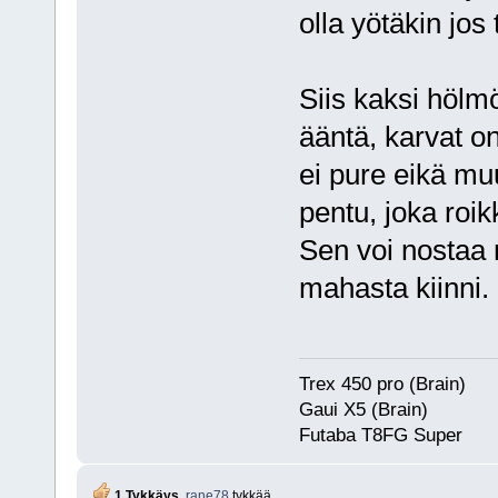
olla yötäkin jos
Siis kaksi hölmöä
ääntä, karvat o
ei pure eikä muu
pentu, joka roi
Sen voi nostaa 
mahasta kiinni
Trex 450 pro (Brain)
Gaui X5 (Brain)
Futaba T8FG Super
1 Tykkäys.
rane78
tykkää.