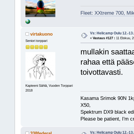
Fleet: XXtreme 700, Mi
Vs: Helicamp Oulu 12.-13
virtakuono
«
Vastaus #127 :
11 Elokuu, 2
Seniori torppari
mullakin saatta
rahaa että pääs
toivottavasti.
Kapteeni Sählä, Vuoden Torppari
2018
Kasama Srimok 90N 1kpl
X50,
Spektrum DX9 black edi
Please be patient, I'm c
Vs: Helicamp Oulu 12.-13
338federal