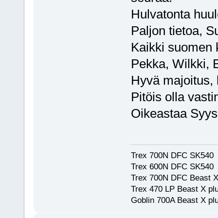
Hulvatonta huul
Paljon tietoa,
Kaikki suomen k
Pekka, Wilkki,
Hyvä majoitus, 
Pitöis olla vastin
Oikeastaa Syysle
Trex 700N DFC SK540
Trex 600N DFC SK540
Trex 700N DFC Beast X
Trex 470 LP Beast X pl
Goblin 700A Beast X plu