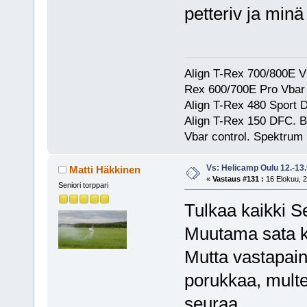
petteriv ja minä
Align T-Rex 700/800E V2
Rex 600/700E Pro Vbar S
Align T-Rex 480 Sport
Align T-Rex 150 DFC. 
Vbar control. Spektrum
Vs: Helicamp Oulu 12.-13
Matti Häkkinen
«
Vastaus #131 :
16 Elokuu, 2
Seniori torppari
Tulkaa kaikki 
Muutama sata ki
Mutta vastapaino
porukkaa, multe
seuraa.