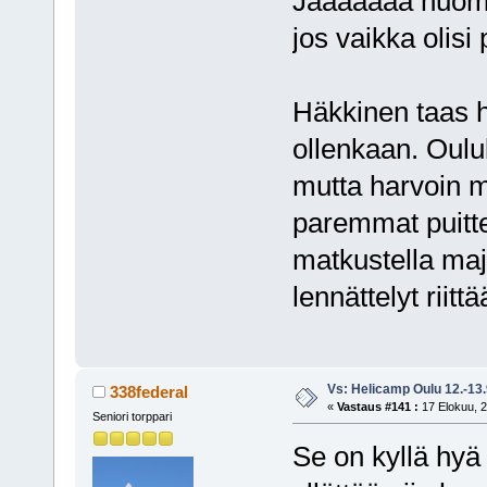
Jaaaaaaa huomen
jos vaikka olis
Häkkinen taas huu
ollenkaan. Oulul
mutta harvoin m
paremmat puittee
matkustella maj
lennättelyt riitt
Vs: Helicamp Oulu 12.-13
338federal
«
Vastaus #141 :
17 Elokuu, 2
Seniori torppari
Se on kyllä hyä