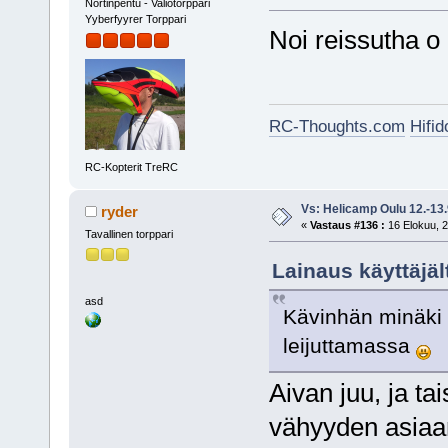
Nörtinpentu - Valiotorppari
Yyberfyyrer Torppari
Noi reissutha 
RC-Thoughts.com
Hifi
RC-Kopterit TreRC
Vs: Helicamp Oulu 12.-13
ryder
«
Vastaus #136 :
16 Elokuu, 2
Tavallinen torppari
Lainaus käyttäjäl
asd
Kävinhän minäki 
leijuttamassa
Aivan juu, ja ta
vähyyden asiaan