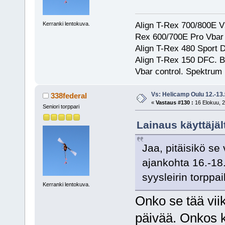
Align T-Rex 700/800E V2
Kerranki lentokuva.
Rex 600/700E Pro Vbar S
Align T-Rex 480 Sport
Align T-Rex 150 DFC. 
Vbar control. Spektrum
Vs: Helicamp Oulu 12.-13
338federal
«
Vastaus #130 :
16 Elokuu, 2
Seniori torppari
Lainaus käyttäjält
Jaa, pitäisikö se 
ajankohta 16.-18.
syysleirin torppail
Kerranki lentokuva.
Onko se tää vii
päivää. Onkos ke