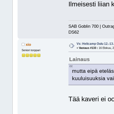
Ilmeisesti liia
SAB Goblin 700 | Outra
DS62
Vs: Helicamp Oulu 12.-13
xio
«
Vastaus #133 :
16 Elokuu, 2
Seniori torppari
Lainaus
mutta eipä etelä
kuuluisuuksia va
Tää kaveri ei 