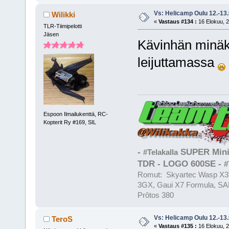
Vs: Helicamp Oulu 12.-13
Wilikki
«
Vastaus #134 :
16 Elokuu, 2
TLR-Tiimipelotti
Jäsen
Kävinhän minäk
leijuttamassa
Espoon Ilmailukenttä, RC-
Kopterit Ry #169, SIL
-
SUPER Mini
#Telakalla
TDR - LOGO 600SE -
#
Romut: Skyartec Wasp X3V
3GX, Gaui X7 Formula, SAB
Prôtos 380
Vs: Helicamp Oulu 12.-13
TeroS
«
Vastaus #135 :
16 Elokuu, 2