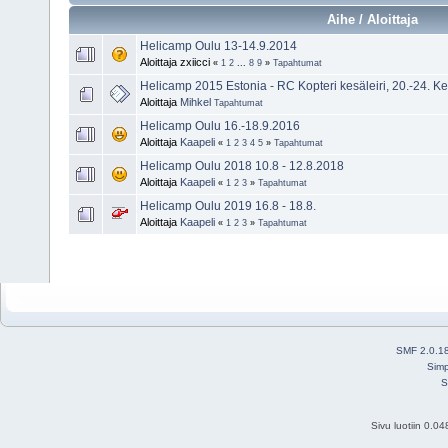
Aihe / Aloittaja
Helicamp Oulu 13-14.9.2014
Aloittaja zxiicci
«
1
2
...
8
9
»
Tapahtumat
Helicamp 2015 Estonia - RC Kopteri kesäleiri, 20.-24. K
Aloittaja
Mihkel
Tapahtumat
Helicamp Oulu 16.-18.9.2016
Aloittaja
Kaapeli
«
1
2
3
4
5
»
Tapahtumat
Helicamp Oulu 2018 10.8 - 12.8.2018
Aloittaja
Kaapeli
«
1
2
3
»
Tapahtumat
Helicamp Oulu 2019 16.8 - 18.8.
Aloittaja
Kaapeli
«
1
2
3
»
Tapahtumat
SMF 2.0.1
Simp
S
Sivu luotiin 0.0