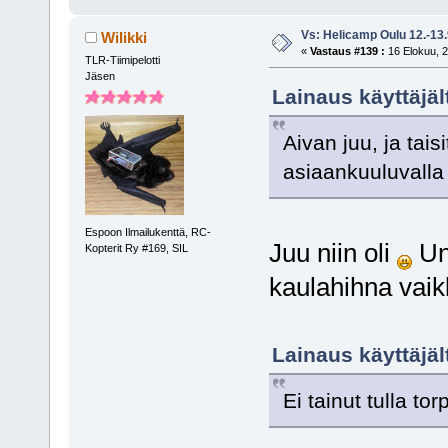
Vs: Helicamp Oulu 12.-13
Wilikki
«
Vastaus #139 :
16 Elokuu, 2
TLR-Tiimipelotti
Jäsen
Lainaus käyttäjäl
Aivan juu, ja tai
asiaankuuluvalla
Espoon Ilmailukenttä, RC-
Juu niin oli
Uno
Kopterit Ry #169, SIL
kaulahihna vaik
Lainaus käyttäjäl
Ei tainut tulla to