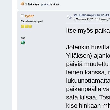
1 Tykkäys.
jaska.t
tykkää.
Vs: Helicamp Oulu 12.-13
ryder
«
Vastaus #132 :
16 Elokuu, 2
Tavallinen torppari
Itse myös paika
asd
Jotenkin huvitta
Ylläksen) ajank
päiviä muutettu
leirien kanssa, 
lukuunottamatta
paikanpäälle va
sata kilsaa. To
kisoihinkaan mi