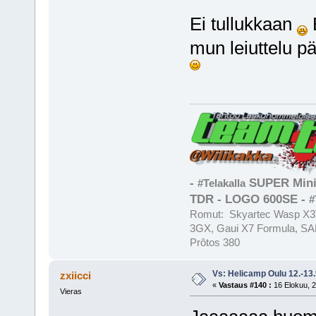
Ei tullukkaan
E
mun leiuttelu pä
-
SUPER Mini
#Telakalla
TDR - LOGO 600SE -
#
Romut: Skyartec Wasp X3V
3GX, Gaui X7 Formula, SAB
Prôtos 380
Vs: Helicamp Oulu 12.-13
zxiicci
«
Vastaus #140 :
16 Elokuu, 2
Vieras