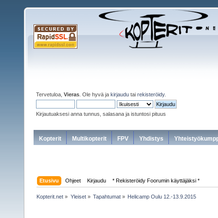
Tervetuloa,
Vieras
. Ole hyvä ja
kirjaudu
tai
rekisteröidy
.
Kirjautuaksesi anna tunnus, salasana ja istuntosi pituus
Kopterit
Multikopterit
FPV
Yhdistys
Yhteistyökumpp
Etusivu
Ohjeet
Kirjaudu
* Rekisteröidy Foorumin käyttäjäksi *
Kopterit.net
»
Yleiset
»
Tapahtumat
»
Helicamp Oulu 12.-13.9.2015