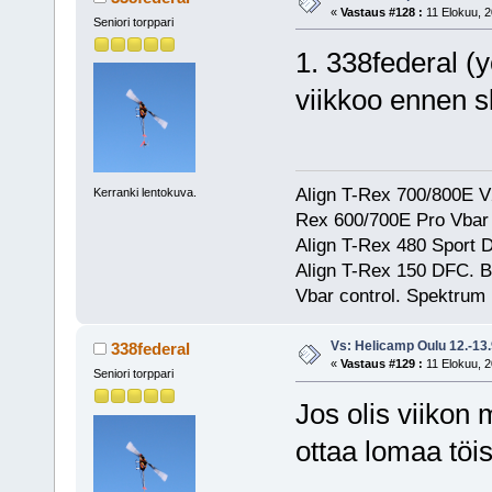
«
Vastaus #128 :
11 Elokuu, 2
Seniori torppari
1. 338federal (
viikkoo ennen 
Align T-Rex 700/800E V2
Kerranki lentokuva.
Rex 600/700E Pro Vbar S
Align T-Rex 480 Sport
Align T-Rex 150 DFC. 
Vbar control. Spektrum
Vs: Helicamp Oulu 12.-13
338federal
«
Vastaus #129 :
11 Elokuu, 2
Seniori torppari
Jos olis viikon
ottaa lomaa töis