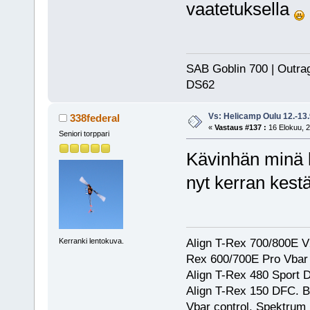
vaatetuksella
SAB Goblin 700 | Outra
DS62
Vs: Helicamp Oulu 12.-13
338federal
«
Vastaus #137 :
16 Elokuu, 2
Seniori torppari
Kävinhän minä ke
nyt kerran kes
Align T-Rex 700/800E V2
Kerranki lentokuva.
Rex 600/700E Pro Vbar S
Align T-Rex 480 Sport
Align T-Rex 150 DFC. 
Vbar control. Spektrum