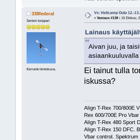
Vs: Helicamp Oulu 12.-13
338federal
«
Vastaus #138 :
16 Elokuu, 2
Seniori torppari
Lainaus käyttäjäl
Aivan juu, ja tai
asiaankuuluvalla
Ei tainut tulla 
Kerranki lentokuva.
iskussa?
Align T-Rex 700/800E V2
Rex 600/700E Pro Vbar S
Align T-Rex 480 Sport
Align T-Rex 150 DFC. 
Vbar control. Spektrum