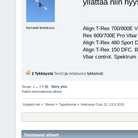
yllättää niin hy
Align T-Rex 700/800E V2
Kerranki lentokuva.
Rex 600/700E Pro Vbar S
Align T-Rex 480 Sport
Align T-Rex 150 DFC. 
Vbar control. Spektrum
2 Tykkäystä
TeroS
ja
virtakuono
tykkäävät.
Sivuja:
1
...
4
5
[
6
]
Siirry ylös
Kaikki lukemattomat aiheet
Kopterit.net
»
Yleiset
»
Tapahtumat
»
Helicamp Oulu 12.-13.9.2015
Vastaavat aiheet