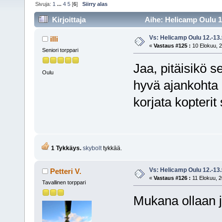
Sivuja:
1
...
4
5
[
6
]
Siirry alas
Kirjoittaja
Aihe: Helicamp Oulu 12
Vs: Helicamp Oulu 12.-13
illi
«
Vastaus #125 :
10 Elokuu, 2
Seniori torppari
Jaa, pitäisikö s
Oulu
hyvä ajankohta 
korjata kopterit 
1 Tykkäys.
skybolt
tykkää.
Vs: Helicamp Oulu 12.-13
Petteri V.
«
Vastaus #126 :
11 Elokuu, 2
Tavallinen torppari
Mukana ollaan j