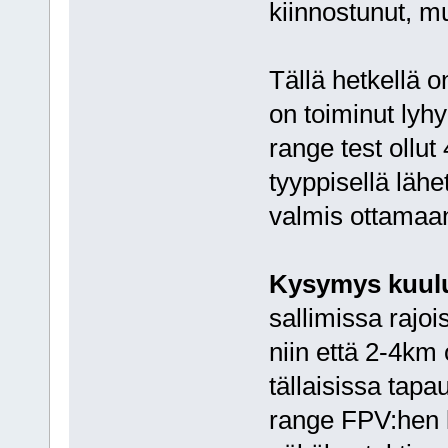
kiinnostunut, m
Tällä hetkellä 
on toiminut lyhy
range test ollu
tyyppisellä lähe
valmis ottamaan
Kysymys kuul
sallimissa rajoi
niin että 2-4km
tällaisissa tap
range FPV:hen li