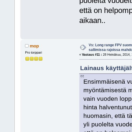
puolelta vuodelt
että on helpomp
aikaan..
Vs: Long range FPV suom
mop
sallimissa rajoissa mahdo
Pro torppari
«
Vastaus #11 :
28 Heinäkuu, 2014, 
Lainaus käyttäjäl
Ensimmäisenä vu
myöntämisestä mu
vain vuoden loppu
hinta halventunut
huomasin, että t
yli puolelta vuode