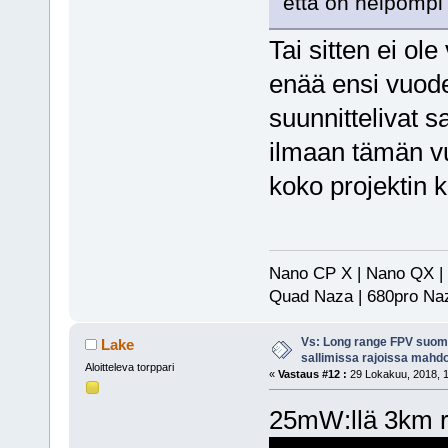
että on helpompi 
Tai sitten ei ol
enää ensi vuode
suunnittelivat 
ilmaan tämän v
koko projektin
Nano CP X | Nano QX |
Quad Naza | 680pro Naz
Vs: Long range FPV suom
Lake
sallimissa rajoissa mahdo
Aloitteleva torppari
«
Vastaus #12 :
29 Lokakuu, 2018, 1
25mW:llä 3km ri