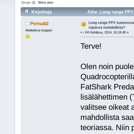
Sivuja: [
1
]
Siirry alas
Kirjoittaja
Aihe: Long range FPV 
19477 kertaa)
Long range FPV suomessa -
Pertsa82
rajoissa mahdollista?
Aloitteleva torppari
«
:
04 Huhtikuu, 2014, 16:16:45 »
Terve!
Olen noin puole
Quadrocopterilla
FatShark Predat
lisälähettimen 
valitsee oikeat 
mahdollista saa
teoriassa. Niin 