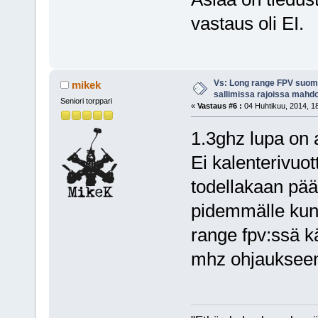
vastaus oli EI.
Vs: Long range FPV suom
mikek
sallimissa rajoissa mahdo
Seniori torppari
«
Vastaus #6 :
04 Huhtikuu, 2014, 18
1.3ghz lupa on
Ei kalenterivuot
todellakaan pää
pidemmälle kun 
range fpv:ssä k
mhz ohjauksee