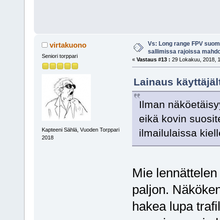
Vs: Long range FPV suom
virtakuono
sallimissa rajoissa mahdo
Seniori torppari
«
Vastaus #13 :
29 Lokakuu, 2018, 1
Lainaus käyttäjäl
Ilman näköetäisy
eikä kovin suosit
Kapteeni Sählä, Vuoden Torppari
ilmailulaissa kiell
2018
Mie lennättelen
paljon. Näköken
hakea lupa trafi