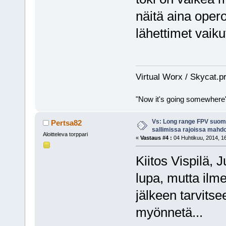
näitä aina oper
lähettimet vaiku
Virtual Worx / Skycat.p
"Now it's going somewhere
Vs: Long range FPV suom
Pertsa82
sallimissa rajoissa mahdo
Aloitteleva torppari
«
Vastaus #4 :
04 Huhtikuu, 2014, 16
Kiitos Vispilä, 
lupa, mutta ilm
jälkeen tarvits
myönnetä...