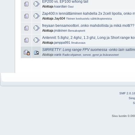
EP200 vs. EP100 w/long tail
Aloittaja
kaardian
Gaui
Zap400:n lennättäminen kahdella 2x 2cell lipolla, onko m
Aloittaja Jay604
Yleinen keskustelu sähkökoptereista
freyaan bensamoottori..onko mahdollista ja mikä motti??
Aloittaja
jmäkinen
Bensakopterit
Antennit: 5.8ghz, 2.4ghz, 1.3 ghz, Long ja Short range ko
Aloittaja
jamppa991
Ilmakuvaus
SIIRRETTY: Long range FPV suomessa -onko lain sallimi
Aloittaja
varis
Radio-ohjaimet, servot, gyrot ja lisävarusteet
SMF 2.0.1
Simp
S
Sivu luotiin 0.0