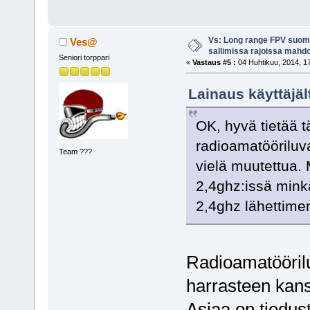
Vs: Long range FPV suom
Ves@
sallimissa rajoissa mahdo
Seniori torppari
«
Vastaus #5 :
04 Huhtikuu, 2014, 17
Lainaus käyttäjäl
OK, hyvä tietää t
radioamatööriluv
Team ???
vielä muutettua. 
2,4ghz:issä minkä
2,4ghz lähettime
Radioamatöörilu
harrasteen kan
Asiaa on tiedust