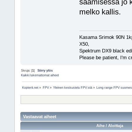
saamisessa jo k
melko kallis.
Kasama Srimok 90N 1kpl
X50,
Spektrum DX9 black edi
Please be patient, I'm c
Sivuja: [
1
]
Siirry ylös
Kaikki lukemattomat aiheet
Kopterit.net
»
FPV
»
Yleinen keskustelu FPV:stä
»
Long range FPV suomessa 
Vastaavat aiheet
Aihe / Aloittaja