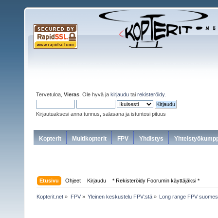
Tervetuloa,
Vieras
. Ole hyvä ja
kirjaudu
tai
rekisteröidy
.
Kirjautuaksesi anna tunnus, salasana ja istuntosi pituus
Kopterit
Multikopterit
FPV
Yhdistys
Yhteistyökumpp
Etusivu
Ohjeet
Kirjaudu
* Rekisteröidy Foorumin käyttäjäksi *
Kopterit.net
»
FPV
»
Yleinen keskustelu FPV:stä
»
Long range FPV suomessa 