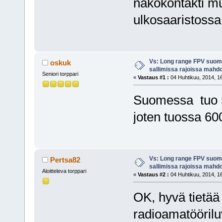
näkökontakti mu
ulkosaaristossa.
Vs: Long range FPV suom
oskuk
sallimissa rajoissa mahdo
Seniori torppari
«
Vastaus #1 :
04 Huhtikuu, 2014, 16
Suomessa tuo 5
joten tuossa 60
Vs: Long range FPV suom
Pertsa82
sallimissa rajoissa mahdo
Aloitteleva torppari
«
Vastaus #2 :
04 Huhtikuu, 2014, 16
OK, hyvä tietää 
radioamatöörilu