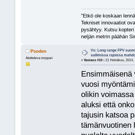
"Etkö ole koskaan lennät
Tekniset innovaatiot ova
pysähtyy. Kutsu kopteri 
neljän metrin päähän Si
Vs: Long range FPV suom
Psoden
sallimissa rajoissa mahdo
Aloitteleva torppari
«
Vastaus #10 :
21 Heinäkuu, 2014, 
Ensimmäisenä v
vuosi myöntämi
olikin voimassa
aluksi että onko
tajusin katsoa 
tämänvuotinen l