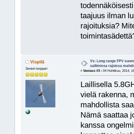
todennäköisesti 
taajuus ilman l
rajoituksia? Mi
toimintasädettä
Vs: Long range FPV suom
Vispilä
sallimissa rajoissa mahdo
Seniori torppari
«
Vastaus #3 :
04 Huhtikuu, 2014, 16
Laillisella 5.8G
vielä rakenna, 
mahdollista sa
Nämä saattaa j
kanssa ongelmia