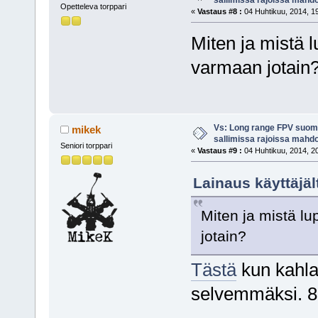
Opetteleva torppari
«
Vastaus #8 :
04 Huhtikuu, 2014, 19
Miten ja mistä 
varmaan jotain
Vs: Long range FPV suom
mikek
sallimissa rajoissa mahdo
Seniori torppari
«
Vastaus #9 :
04 Huhtikuu, 2014, 20
Lainaus käyttäjäl
Miten ja mistä l
jotain?
Tästä
kun kahlaa
selvemmäksi. 8