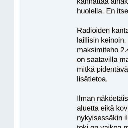
kannattaa ainaki
huolella. En its
Radioiden kant
laillisin keinoi
maksimiteho 2.
on saatavilla ma
mitkä pidentävä
lisätietoa.
Ilman näköetäis
aluetta eikä kov
nykyisessäkin il
toki on vaikea 