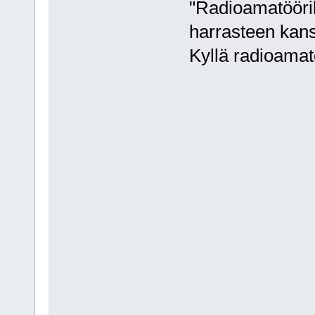
"Radioamatööril
harrasteen kans
Kyllä radioamatö