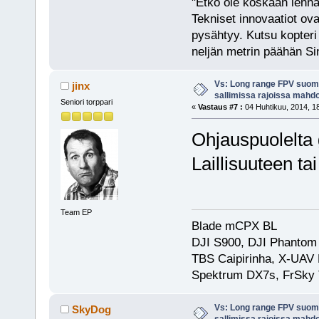
"Etkö ole koskaan lennät
Tekniset innovaatiot ova
pysähtyy. Kutsu kopteri 
neljän metrin päähän Si
Vs: Long range FPV suom
jinx
sallimissa rajoissa mahdo
Seniori torppari
«
Vastaus #7 :
04 Huhtikuu, 2014, 18
Ohjauspuolelta
Laillisuuteen ta
Team EP
Blade mCPX BL
DJI S900, DJI Phantom 
TBS Caipirinha, X-UAV 
Spektrum DX7s, FrSky 
Vs: Long range FPV suom
SkyDog
sallimissa rajoissa mahdo