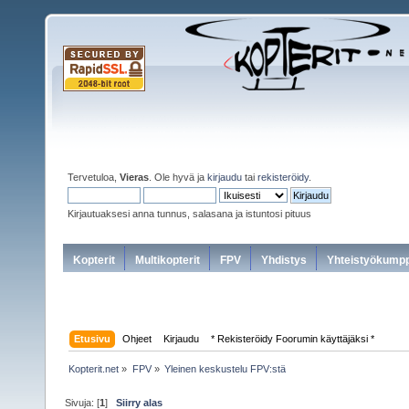
Tervetuloa,
Vieras
. Ole hyvä ja
kirjaudu
tai
rekisteröidy
.
Kirjautuaksesi anna tunnus, salasana ja istuntosi pituus
Kopterit
Multikopterit
FPV
Yhdistys
Yhteistyökumpp
Etusivu
Ohjeet
Kirjaudu
* Rekisteröidy Foorumin käyttäjäksi *
Kopterit.net
»
FPV
»
Yleinen keskustelu FPV:stä
Sivuja: [
1
]
Siirry alas