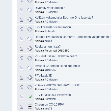
Aloittaja
RCMaisteri
Diversity Vastaanotin?
Aloittaja
RCMaisteri
Kellään kokemuksia Eachine One laseista?
Aloittaja
RCMaisteri
FPV Freerider -simulaattori
Aloittaja
Rollerah
Häiriöt FPV kuvassa, kamaran, lähettimen vai junkun mu
Aloittaja
hukka
Roska antennissa?
Aloittaja Perusmalli QRX-350
PK-Seutu sekä 5.8GHz laitteet?
Aloittaja
RCMaisteri
fpv setti Cheerson cx 20 kopterille
Aloittaja
krisu2307
FPV-Lasit 3D
Aloittaja
RCMaisteri
25mW / 200mW / 600mW 5.8GHz
Aloittaja
RCMaisteri
FPV tarvikkeista kysymystä.
Aloittaja
Bemmisti
Cheerson CX-10 FPV
Aloittaja
vee73