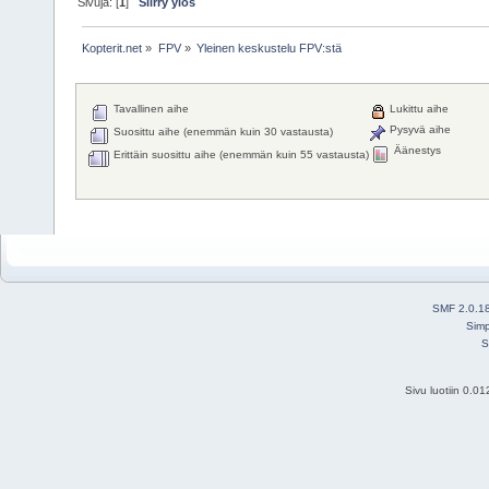
Sivuja: [
1
]
Siirry ylös
Kopterit.net
»
FPV
»
Yleinen keskustelu FPV:stä
Tavallinen aihe
Lukittu aihe
Pysyvä aihe
Suosittu aihe (enemmän kuin 30 vastausta)
Äänestys
Erittäin suosittu aihe (enemmän kuin 55 vastausta)
SMF 2.0.1
Simp
S
Sivu luotiin 0.0