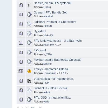
Haaste, pienin FPV systeemi
Aloittaja
Garug
Quanum FPV Bundle Set
Aloittaja
vjandrei
Fatshark Predator ja Gopro/Hero
Aloittaja
Potkuri
Hyytelöö!
Aloittaja
Make75
FPV lentely sumussa - ei pääty hyvin
Aloittaja
rotomoto
«
1
2
»
FPV rojut
Aloittaja
v_240x
Fpv harrastajia Raahessa/ Oulussa?
Aloittaja
lantimo
Yhteys Phantomiin katoaa
Aloittaja
Tomasmas
«
1
2
3
4
»
Virkavalta ja FVP kuvaaminen.
Aloittaja
TOH
Stoneblue - infoa FPV:stä
Aloittaja
mikek
FPV: OSD ja muu avioniikka
Aloittaja
varis