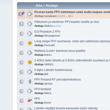
Aihe
/
Aloittaja
Ficoran kanta FPV toimintaan sekä muita taajuus asioi
Aloittaja
kamakaze
«
1
2
3
...
10
»
Pikkuinen ja edullinen FPV-kopteri sisälle ja ulos
Aloittaja
Maikko
«
1
2
»
DJI Phantom 2 FPV
Aloittaja
Miropajarinen
Long range FPV suomessa -onko lain sallimissa rajoissa
Aloittaja
Pertsa82
Walkera iLook+ kameran kuva ipadille
Aloittaja
Ankku
2.4Ghz radio lähetin ja 5.8Ghz videolähetin suuntaus ja s
Aloittaja
ViKiNGi
5.8ghz Lähetin hankinnassa
Aloittaja
jipiii
FPV Finland RY perustamiskokous
Aloittaja
aprepo
FPV-testailut
Aloittaja
Mikka
FPV
Aloittaja
Eemil
Lähetin näyttää toisella kanavalla myös videota