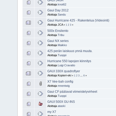
GAUI 540H
Aloittaja
knot62
Gaui Day 2012
Aloittaja
Sandu
Gaui Hurricane 425 - Rakentelua (Videointi)
Aloittaja JCA
«
1
2
3
»
500x Ensilento
Aloittaja
Tribu
Gaui NX series
Aloittaja
Maikko
425 perän laiskuus ynnä muuta.
Aloittaja
Tuoppi
Hurricane 550 lapojen kiinnitys
Aloittaja
Luigi Cravatto
GAUI 330X quadroflyer
Aloittaja Kopteri-eki
«
1
2
3
...
6
»
X7 Vee-bah config
Aloittaja
mnentwig
Gaui CF päälavat viimeistelyvirheet
Aloittaja
Tuoppi
GAUI 500X GU-INS
Aloittaja
ataski
my X7
Aloittaja
mnentwig