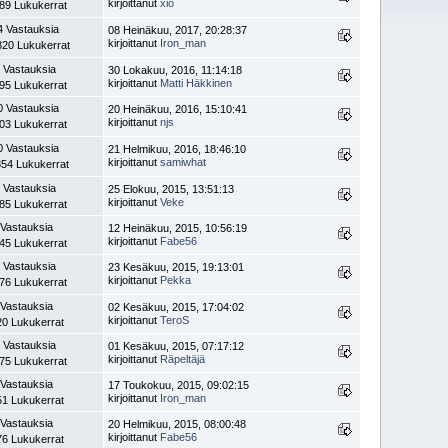
kirjoittanut
xio
89 Lukukerrat
4 Vastauksia
08 Heinäkuu, 2017, 20:28:37
kirjoittanut
Iron_man
820 Lukukerrat
 Vastauksia
30 Lokakuu, 2016, 11:14:18
kirjoittanut
Matti Häkkinen
95 Lukukerrat
0 Vastauksia
20 Heinäkuu, 2016, 15:10:41
kirjoittanut
njs
03 Lukukerrat
0 Vastauksia
21 Helmikuu, 2016, 18:46:10
kirjoittanut
samiwhat
854 Lukukerrat
 Vastauksia
25 Elokuu, 2015, 13:51:13
kirjoittanut
Veke
85 Lukukerrat
 Vastauksia
12 Heinäkuu, 2015, 10:56:19
kirjoittanut
Fabe56
45 Lukukerrat
 Vastauksia
23 Kesäkuu, 2015, 19:13:01
kirjoittanut
Pekka
76 Lukukerrat
 Vastauksia
02 Kesäkuu, 2015, 17:04:02
kirjoittanut
TeroS
20 Lukukerrat
 Vastauksia
01 Kesäkuu, 2015, 07:17:12
kirjoittanut
Räpeltäjä
75 Lukukerrat
 Vastauksia
17 Toukokuu, 2015, 09:02:15
kirjoittanut
Iron_man
51 Lukukerrat
 Vastauksia
20 Helmikuu, 2015, 08:00:48
kirjoittanut
Fabe56
76 Lukukerrat