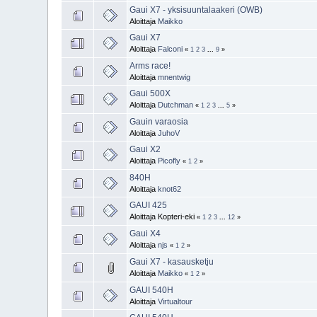
Gaui X7 - yksisuuntalaakeri (OWB)
Aloittaja
Maikko
Gaui X7
Aloittaja
Falconi
«
1
2
3
...
9
»
Arms race!
Aloittaja
mnentwig
Gaui 500X
Aloittaja
Dutchman
«
1
2
3
...
5
»
Gauin varaosia
Aloittaja
JuhoV
Gaui X2
Aloittaja
Picofly
«
1
2
»
840H
Aloittaja
knot62
GAUI 425
Aloittaja Kopteri-eki
«
1
2
3
...
12
»
Gaui X4
Aloittaja
njs
«
1
2
»
Gaui X7 - kasausketju
Aloittaja
Maikko
«
1
2
»
GAUI 540H
Aloittaja
Virtualtour