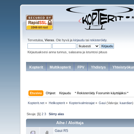
Tervetuloa,
Vieras
. Ole hyvä ja
kirjaudu
tai
rekisteröidy
.
Kirjautuaksesi anna tunnus, salasana ja istuntosi pituus
Kopterit
Multikopterit
FPV
Yhdistys
Yhteistyöku
Etusivu
Ohjeet
Kirjaudu
* Rekisteröidy Foorumin käyttäjäksi *
Kopterit.net
»
Helikopterit
»
Kopterivalmistajat
»
Gaui
(Valvoja:
kaardian
)
Sivuja: [
1
]
2
3
Siirry alas
Aihe
/
Aloittaja
Gaui R5