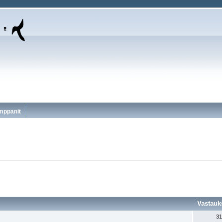
mppanit
Vastauk
31