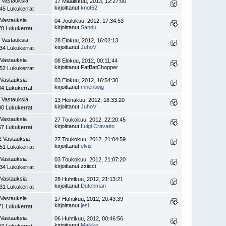
 Vastauksia
17 Maaliskuu, 2013, 12:27:00
kirjoittanut
knot62
45 Lukukerrat
 Vastauksia
04 Joulukuu, 2012, 17:34:53
kirjoittanut
Sandu
78 Lukukerrat
 Vastauksia
28 Elokuu, 2012, 16:02:13
kirjoittanut
JuhoV
34 Lukukerrat
 Vastauksia
08 Elokuu, 2012, 00:11:44
kirjoittanut FatBatChopper
52 Lukukerrat
 Vastauksia
03 Elokuu, 2012, 16:54:30
kirjoittanut
mnentwig
84 Lukukerrat
 Vastauksia
13 Heinäkuu, 2012, 18:33:20
kirjoittanut
JuhoV
00 Lukukerrat
 Vastauksia
27 Toukokuu, 2012, 22:20:45
kirjoittanut
Luigi Cravatto
67 Lukukerrat
2 Vastauksia
27 Toukokuu, 2012, 21:04:59
kirjoittanut
elvis
51 Lukukerrat
 Vastauksia
03 Toukokuu, 2012, 21:07:20
kirjoittanut zxiicci
34 Lukukerrat
 Vastauksia
28 Huhtikuu, 2012, 21:13:21
kirjoittanut
Dutchman
31 Lukukerrat
 Vastauksia
17 Huhtikuu, 2012, 20:43:39
kirjoittanut
jesi
71 Lukukerrat
 Vastauksia
06 Huhtikuu, 2012, 00:46:56
kirjoittanut
Maikko
97 Lukukerrat