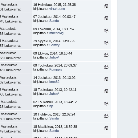
 Vastauksia
16 Helmikuu, 2015, 21:25:38
kirjoittanut
virtakuono
01 Lukukerrat
3 Vastauksia
07 Joulukuu, 2014, 00:03:47
kirjoittanut
Sandu
643 Lukukerrat
 Vastauksia
09 Lokakuu, 2014, 18:11:57
kirjoittanut
mnentwig
68 Lukukerrat
6 Vastauksia
29 Syyskuu, 2014, 13:06:25
kirjoittanut
Sämxy
87 Lukukerrat
 Vastauksia
09 Elokuu, 2014, 18:10:44
kirjoittanut
JuhoV
68 Lukukerrat
 Vastauksia
09 Toukokuu, 2014, 23:09:37
kirjoittanut
Kumppis
48 Lukukerrat
 Vastauksia
14 Joulukuu, 2013, 20:13:02
kirjoittanut
knot62
62 Lukukerrat
8 Vastauksia
18 Toukokuu, 2013, 10:42:11
kirjoittanut
JuhoV
053 Lukukerrat
 Vastauksia
02 Toukokuu, 2013, 18:44:12
kirjoittanut
njs
18 Lukukerrat
 Vastauksia
10 Huhtikuu, 2013, 22:02:24
kirjoittanut
Sandu
89 Lukukerrat
 Vastauksia
18 Maaliskuu, 2013, 18:59:38
kirjoittanut
Sandu
49 Lukukerrat