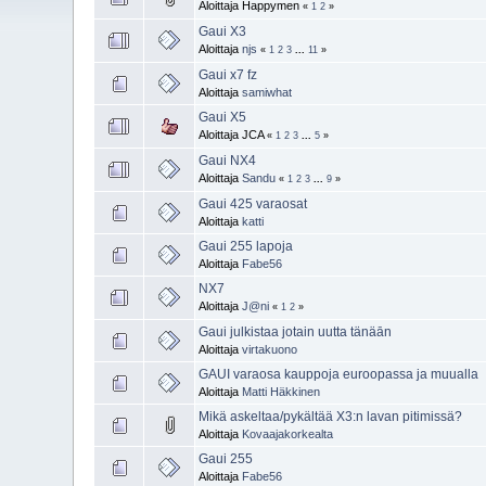
Aloittaja Happymen
«
1
2
»
Gaui X3
Aloittaja
njs
«
1
2
3
...
11
»
Gaui x7 fz
Aloittaja
samiwhat
Gaui X5
Aloittaja JCA
«
1
2
3
...
5
»
Gaui NX4
Aloittaja
Sandu
«
1
2
3
...
9
»
Gaui 425 varaosat
Aloittaja
katti
Gaui 255 lapoja
Aloittaja
Fabe56
NX7
Aloittaja
J@ni
«
1
2
»
Gaui julkistaa jotain uutta tänäān
Aloittaja
virtakuono
GAUI varaosa kauppoja euroopassa ja muualla
Aloittaja
Matti Häkkinen
Mikä askeltaa/pykältää X3:n lavan pitimissä?
Aloittaja
Kovaajakorkealta
Gaui 255
Aloittaja
Fabe56