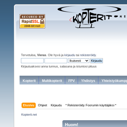
Tervetuloa,
Vieras
. Ole hyvä ja
kirjaudu
tai
rekisteröidy
.
Kirjautuaksesi anna tunnus, salasana ja istuntosi pituus
Kopterit
Multikopterit
FPV
Yhdistys
Yhteistyökumpp
Etusivu
Ohjeet
Kirjaudu
* Rekisteröidy Foorumin käyttäjäksi *
Kopterit.net
Huom!