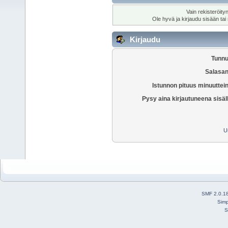
Vain rekisteröity
Ole hyvä ja kirjaudu sisään tai
Kirjaudu
Tunnu
Salasan
Istunnon pituus minuuttei
Pysy aina kirjautuneena sisäl
U
SMF 2.0.1
Simp
S