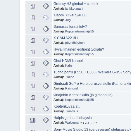
Gremsy H3 gimbal + canlink
Aloittaja
jankkotapani
Xiaomi Yi vai Sj4000
Aloittaja
Jugi
Sumussa lennättely?
Aloittaja
Kopterinlennättäjä55
X-CAM A22-3H
Aloittaja
pöyhöhöyhen
Hyvä ilmainen editiointityökalu?
Aloittaja
Kopterinlennättäjä55
Ohut HDMI kaapeli
Aloittaja
Kallo
Tucho pohtii (F550 + E300 / Walkera G-3S / So
Aloittaja
Tucho
Gimbaali GoPro Hero perusversiolle (Kamera kiin
Aloittaja
Raimund
virtajohto videolinkkiin (ja gimbaaliin)
Aloittaja
Kopterinlennättäjä55
Kopterikuvaajat..
Aloittaja
Tumelius
Halpis gimbaali ebaysta
Aloittaja
Waldemar
«
1
2
3
...
7
»
Sony Movie Studio 13 (perusversio) oletusasetu