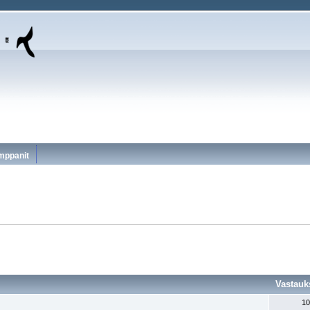
mppanit
Vastauk
10