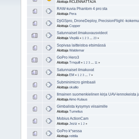
Aloittaja RCLENNÄTTÄJÄ
RAW-kuvia Phantom 4 pro:sta
Aloittaja
Pera
DjiGSpro, DroneDeploy, PrecisionFlight -kokemu
Aloittaja
Copper
Satunnaiset ilmakuvausvideot
Aloittaja
Vispilä
«
1
2
3
...
23
»
Sopivaa laitteistoa etsimässä
Aloittaja
Waldemar
GoPro Hero3
Aloittaja
Trnquill
«
1
2
3
...
11
»
Satunnaiset ilmakuvat
Aloittaja
EM
«
1
2
3
...
7
»
Subminimicro gimbaali
Aloittaja
okallio
Ilmainen suomenkielinen kirja UAV-lennokeista ja
Aloittaja
Aimo Kulaus
Gimbalista kysymys viisaimille
Aloittaja
Tumelius
Mobius ActionCam
Aloittaja
Jeziz
«
1
2
»
GoPro k*sessa
Aloittaja
reittila