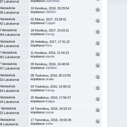
kirjoittanut
Dutchman
87 Lukukerrat
 Vastauksia
10 Kesäkuu, 2018, 20:29:54
kirjoittanut
ViKiNGi
39 Lukukerrat
 Vastauksia
02 Elokuu, 2017, 23:28:41
kirjoittanut
Copper
42 Lukukerrat
9 Vastauksia
18 Kesäkuu, 2017, 15:03:11
kirjoittanut
Garug
394 Lukukerrat
 Vastauksia
26 Helmikuu, 2017, 17:31:22
kirjoittanut
Pera
84 Lukukerrat
2 Vastauksia
11 Kesäkuu, 2016, 21:04:23
kirjoittanut
wierdo
091 Lukukerrat
7 Vastauksia
05 Kesäkuu, 2016, 16:48:04
kirjoittanut
JukiMax
957 Lukukerrat
 Vastauksia
08 Toukokuu, 2016, 00:13:50
kirjoittanut
okallio
32 Lukukerrat
 Vastauksia
03 Toukokuu, 2016, 13:48:22
kirjoittanut
Garug
54 Lukukerrat
 Vastauksia
25 Maaliskuu, 2016, 17:56:47
kirjoittanut
Koippa
04 Lukukerrat
 Vastauksia
18 Tammikuu, 2016, 16:53:14
kirjoittanut
oskuk
22 Lukukerrat
 Vastauksia
17 Tammikuu, 2016, 19:00:28
kirjoittanut
Jufee
85 Lukukerrat