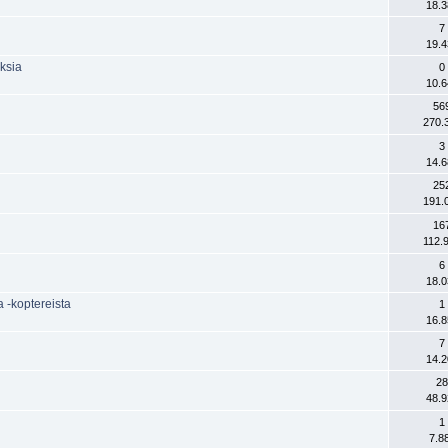
18.3
7
19.4
ksia
0
10.6
56
270.
3
14.6
25
191.
16
112.
6
18.0
 -koptereista
1
16.8
7
14.2
28
48.9
1
7.8