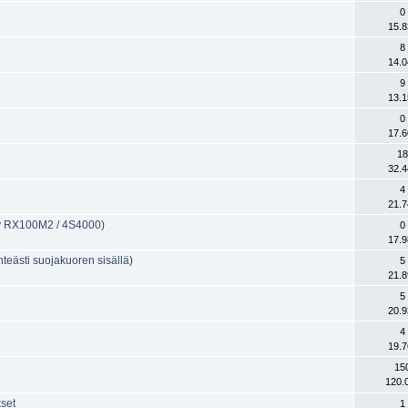
0
15.8
8
14.0
9
13.1
0
17.6
18
32.4
4
21.7
ny RX100M2 / 4S4000)
0
17.9
teästi suojakuoren sisällä)
5
21.8
5
20.9
4
19.7
15
120.
kset
1