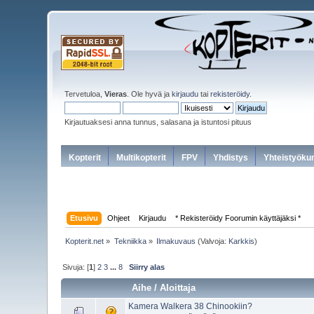
Tervetuloa,
Vieras
. Ole hyvä ja
kirjaudu
tai
rekisteröidy
.
Kirjautuaksesi anna tunnus, salasana ja istuntosi pituus
Kopterit
Multikopterit
FPV
Yhdistys
Yhteistyöku
Etusivu
Ohjeet
Kirjaudu
* Rekisteröidy Foorumin käyttäjäksi *
Kopterit.net
»
Tekniikka
»
Ilmakuvaus
(Valvoja:
Karkkis
)
Sivuja: [
1
]
2
3
...
8
Siirry alas
Aihe
/
Aloittaja
Kamera Walkera 38 Chinookiin?