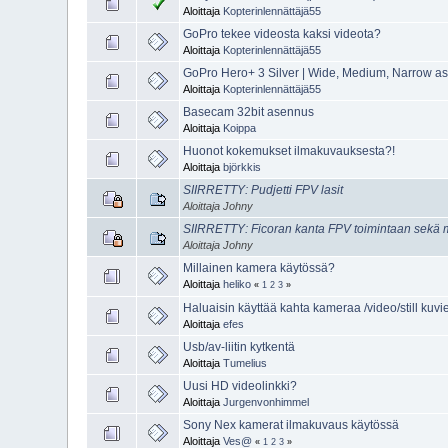
Aloittaja
Kopterinlennättäjä55
GoPro tekee videosta kaksi videota?
Aloittaja
Kopterinlennättäjä55
GoPro Hero+ 3 Silver | Wide, Medium, Narrow a
Aloittaja
Kopterinlennättäjä55
Basecam 32bit asennus
Aloittaja
Koippa
Huonot kokemukset ilmakuvauksesta?!
Aloittaja
björkkis
SIIRRETTY: Pudjetti FPV lasit
Aloittaja Johny
SIIRRETTY: Ficoran kanta FPV toimintaan sekä m
Aloittaja Johny
Millainen kamera käytössä?
Aloittaja
heliko
«
1
2
3
»
Haluaisin käyttää kahta kameraa /video/still kuvi
Aloittaja
efes
Usb/av-liitin kytkentä
Aloittaja
Tumelius
Uusi HD videolinkki?
Aloittaja
Jurgenvonhimmel
Sony Nex kamerat ilmakuvaus käytössä
Aloittaja
Ves@
«
1
2
3
»