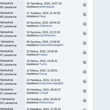
 Vastauksia
16 Tammikuu, 2016, 14:57:10
kirjoittanut
jankkotapani
36 Lukukerrat
 Vastauksia
17 Joulukuu, 2015, 21:42:35
kirjoittanut
Hegu
48 Lukukerrat
 Vastauksia
20 Syyskuu, 2015, 09:54:29
kirjoittanut
338federal
57 Lukukerrat
 Vastauksia
10 Syyskuu, 2015, 13:13:19
kirjoittanut
pöyhöhöyhen
04 Lukukerrat
 Vastauksia
06 Syyskuu, 2015, 12:56:55
kirjoittanut
Kopterinlennättäjä55
49 Lukukerrat
 Vastauksia
22 Elokuu, 2015, 18:05:05
kirjoittanut
Koippa
47 Lukukerrat
 Vastauksia
15 Elokuu, 2015, 23:36:41
kirjoittanut
Tucho
81 Lukukerrat
 Vastauksia
12 Elokuu, 2015, 12:28:51
kirjoittanut
Garug
92 Lukukerrat
 Vastauksia
22 Heinäkuu, 2015, 14:11:41
kirjoittanut
Kopterinlennättäjä55
32 Lukukerrat
 Vastauksia
16 Heinäkuu, 2015, 08:30:27
kirjoittanut
Trnquill
67 Lukukerrat
0 Vastauksia
16 Heinäkuu, 2015, 00:28:32
kirjoittanut
Rekkamasa
032 Lukukerrat
 Vastauksia
12 Heinäkuu, 2015, 17:35:15