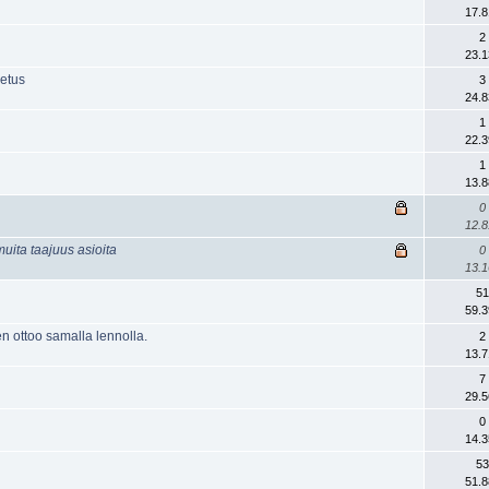
17.8
2
23.1
setus
3
24.8
1
22.3
1
13.8
0
12.8
uita taajuus asioita
0
13.1
51
59.3
en ottoo samalla lennolla.
2
13.7
7
29.5
0
14.3
53
51.8