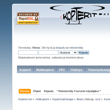
Tervetuloa,
Vieras
. Ole hyvä ja
kirjaudu
tai
rekisteröidy
.
Kirjautuaksesi anna tunnus, salasana ja istuntosi pituus
Kopterit
Multikopterit
FPV
Yhdistys
Yhteistyökumpp
Etusivu
Ohjeet
Kirjaudu
* Rekisteröidy Foorumin käyttäjäksi *
Kopterit.net
»
Helikopterit
»
Kopterivalmistajat
»
Beam
(Valvoja:
Jyri
) »
Kesku