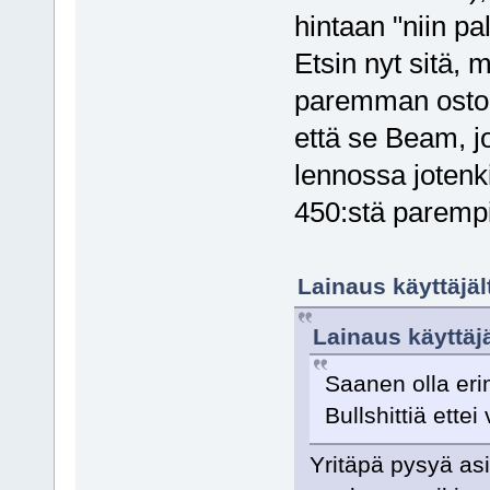
hintaan "niin p
Etsin nyt sitä, 
paremman ostok
että se Beam, jo
lennossa jotenki
450:stä parempi
Lainaus käyttäjä
Lainaus käyttäjä
Saanen olla erim
Bullshittiä ette
Yritäpä pysyä asi