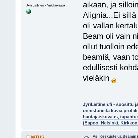
aikaan, ja sillo
Jyri Laitinen - Valokuvaaja
Alignia...Ei sill
oli vallan kert
Beam oli vain n
ollut tuolloin e
beamiä, vaan to
edullisesti kohda
vieläkin
JyriLaitinen.fi - suosittu 
onnistuneita kuvia profii
hautajaiskuvaus, tapaht
(Espoo, Helsinki, Kirkko
Vs: Keskustelua Beamin j
MTHS