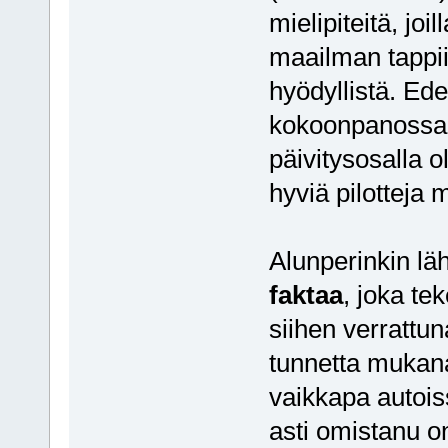
mielipiteitä, joi
maailman tappii
hyödyllistä. Ede
kokoonpanossa t
päivitysosalla ol
hyviä pilotteja
Alunperinkin lä
faktaa
, joka te
siihen verrattun
tunnetta mukana
vaikkapa autois
asti omistanu on