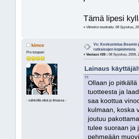
Tämä lipesi kyll
«
Viimeksi muokattu: 08 Syyskuu, 2009
Vs: Keskustelua Beamin j
kimce
ratkaisujen kopioinnista
Pro torppari
«
Vastaus #26 :
08 Syyskuu, 2009, 2
Lainaus käyttäjä
Ollaan jo pitkällä
tuotteesta ja la
saa koottua vino
- sähköllä olisit jo ilmassa -
kulmaan, koska vä
joutuu pakottamaa
tulee suoraan ja j
pehmeään muoviin