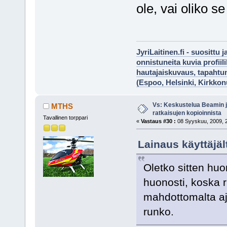
ole, vai oliko s
JyriLaitinen.fi - suosittu 
onnistuneita kuvia profii
hautajaiskuvaus, tapaht
(Espoo, Helsinki, Kirkko
Vs: Keskustelua Beamin j
MTHS
ratkaisujen kopioinnista
Tavallinen torppari
«
Vastaus #30 :
08 Syyskuu, 2009, 2
Lainaus käyttäjä
Oletko sitten huo
huonosti, koska r
mahdottomalta aj
runko.