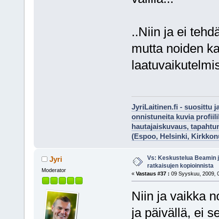
..Niin ja ei tehd
mutta noiden ka
laatuvaikutelmi
JyriLaitinen.fi - suosittu 
onnistuneita kuvia profii
hautajaiskuvaus, tapaht
(Espoo, Helsinki, Kirkko
Vs: Keskustelua Beamin j
Jyri
ratkaisujen kopioinnista
Moderator
«
Vastaus #37 :
09 Syyskuu, 2009, 0
Niin ja vaikka n
ja päivällä, ei s