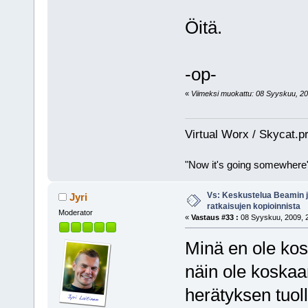
Öitä.
-op-
«
Viimeksi muokattu: 08 Syyskuu, 2009
Virtual Worx / Skycat.p
"Now it's going somewhere
Vs: Keskustelua Beamin j
Jyri
ratkaisujen kopioinnista
Moderator
«
Vastaus #33 :
08 Syyskuu, 2009, 2
Minä en ole kosk
näin ole koskaan
herätyksen tuol