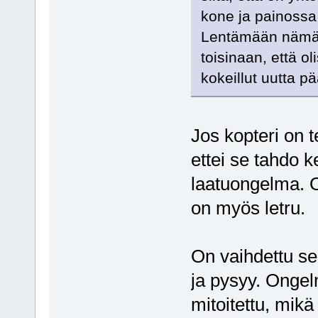
kone ja painossa
Lentämään nämä k
toisinaan, että 
kokeillut uutta p
Jos kopteri on t
ettei se tahdo k
laatuongelma. 
on myös letru.
On vaihdettu sek
ja pysyy. Ongelm
mitoitettu, mik