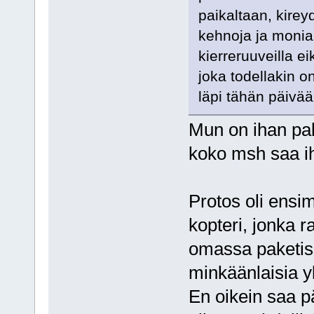
paikaltaan, kire
kehnoja ja monia 
kierreruuveilla ei
joka todellakin o
läpi tähän päivää
Mun on ihan pak
koko msh saa i
Protos oli ensim
kopteri, jonka 
omassa paketiss
minkäänlaisia yl
En oikein saa pä