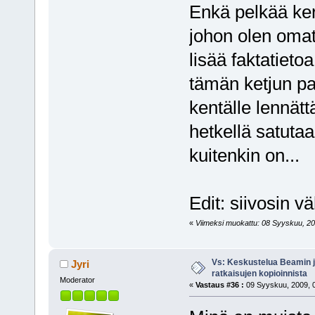
Enkä pelkää kert
johon olen omat r
lisää faktatieto
tämän ketjun p
kentälle lennättä
hetkellä satuta
kuitenkin on...
Edit: siivosin v
«
Viimeksi muokattu: 08 Syyskuu, 200
Vs: Keskustelua Beamin j
Jyri
ratkaisujen kopioinnista
Moderator
«
Vastaus #36 :
09 Syyskuu, 2009, 0