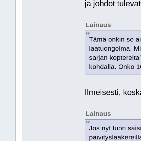
ja johdot tuleva
Lainaus
Tämä onkin se ain
laatuongelma. Mi
sarjan koptereita
kohdalla. Onko 1
Ilmeisesti, kosk
Lainaus
Jos nyt tuon sais
päivityslaakereill