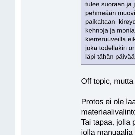
tulee suoraan ja j
pehmeään muoviin
paikaltaan, kire
kehnoja ja monia 
kierreruuveilla ei
joka todellakin o
läpi tähän päivää
Off topic, mutta
Protos ei ole la
materiaalivalint
Tai tapaa, jolla
jolla manuaalia 