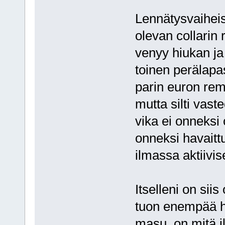
Lennätysvaiheis
olevan collarin 
venyy hiukan ja 
toinen perälapas
parin euron rem
mutta silti vast
vika ei onneksi 
onneksi havaitt
ilmassa aktiivis
Itselleni on siis
tuon enempää hu
masu, on mitä i