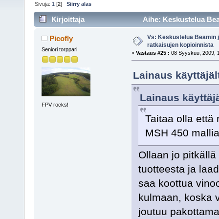
Sivuja:
1
[
2
]
Siirry alas
Kirjoittaja
Aihe: Keskustelua Beam
39120 kertaa)
Vs: Keskustelua Beamin j
Picofly
ratkaisujen kopioinnista
Seniori torppari
«
Vastaus #25 :
08 Syyskuu, 2009, 1
Lainaus käyttäjä
Lainaus käyttäjä
FPV rocks!
Taitaa olla että
MSH 450 malli
Ollaan jo pitkällä
tuotteesta ja la
saa koottua vino
kulmaan, koska vä
joutuu pakottamaa