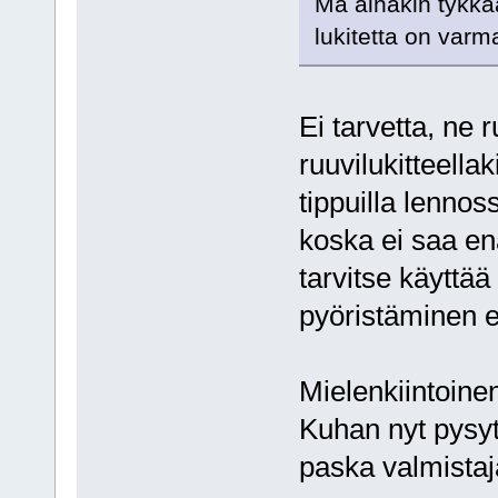
Mä ainakin tykkää
lukitetta on varm
Ei tarvetta, ne 
ruuvilukitteella
tippuilla lennos
koska ei saa enä
tarvitse käyttää
pyöristäminen e
Mielenkiintoine
Kuhan nyt pysytä
paska valmistaja