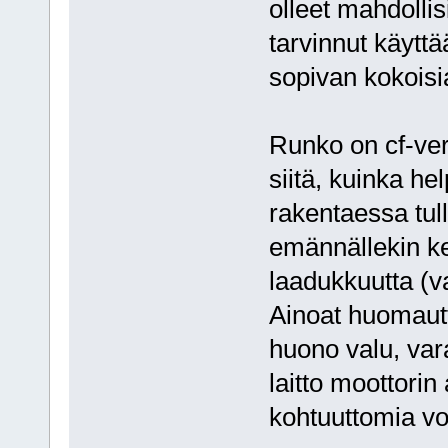
olleet mahdollis
tarvinnut käyttä
sopivan kokoisi
Runko on cf-ver
siitä, kuinka he
rakentaessa tull
emännällekin k
laadukkuutta (v
Ainoat huomautt
huono valu, vara
laitto moottorin
kohtuuttomia vo