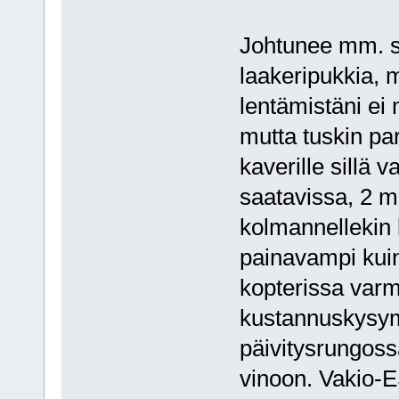
Johtunee mm. si
laakeripukkia, 
lentämistäni e
mutta tuskin pa
kaverille sillä 
saatavissa, 2 m
kolmannellekin 
painavampi kuin 
kopterissa var
kustannuskysymy
päivitysrungos
vinoon. Vakio-E