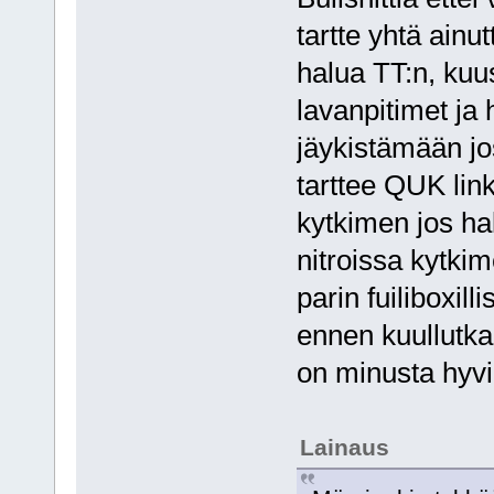
tartte yhtä ainu
halua TT:n, kuus
lavanpitimet ja 
jäykistämään jo
tarttee QUK li
kytkimen jos ha
nitroissa kytkim
parin fuiliboxil
ennen kuullutka
on minusta hyvi
Lainaus