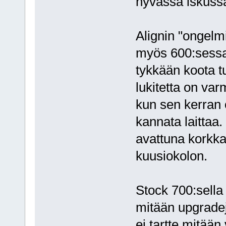
hyvässä iskussa,
Alignin "ongelmi
myös 600:sessa 
tykkään koota tu
lukitetta on var
kun sen kerran o
kannata laittaa.
avattuna korkk
kuusiokolon.
Stock 700:sella 
mitään upgradej
ei tartte mitään