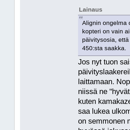
Lainaus
Alignin ongelma o
kopteri on vain ai
päivitysosia, että
450:sta saakka.
Jos nyt tuon sai
päivityslaakerei
laittamaan. Nopa
niissä ne "hyvät
kuten kamakaze t
saa lukea ulkoma
on semmonen mu