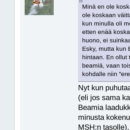
Minä en ole koska
ole koskaan väitt
kun minulla oli 
etten enää koskaan
huono, ei suinkaa
Esky, mutta kun 
hintaan. En ollut
beamiä, vaan tois
kohdalle niin "ere
Nyt kun puhutaan
(eli jos sama k
Beamia laadukka
minusta kokenut
MSH:n tasolle),