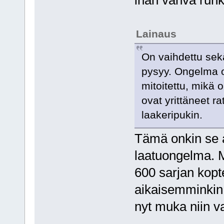
ihan vahva runk
Lainaus
On vaihdettu sekä
pysyy. Ongelma on
mitoitettu, mikä
ovat yrittäneet 
laakeripukin.
Tämä onkin se a
laatuongelma. 
600 sarjan kopt
aikaisemminkin
nyt muka niin v