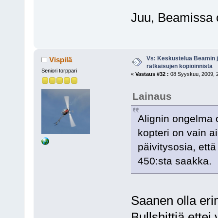
Juu, Beamissa o
Vs: Keskustelua Beamin j
Vispilä
ratkaisujen kopioinnista
Seniori torppari
«
Vastaus #32 :
08 Syyskuu, 2009, 2
Lainaus
Alignin ongelma o
kopteri on vain ai
päivitysosia, että
450:sta saakka.
Saanen olla erim
Bullshittiä ette