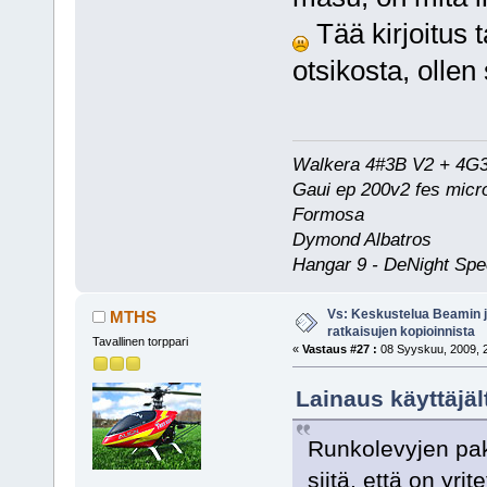
Tää kirjoitus t
otsikosta, ollen 
Walkera 4#3B V2 + 4G
Gaui ep 200v2 fes micr
Formosa
Dymond Albatros
Hangar 9 - DeNight Spe
Vs: Keskustelua Beamin j
MTHS
ratkaisujen kopioinnista
Tavallinen torppari
«
Vastaus #27 :
08 Syyskuu, 2009, 2
Lainaus käyttäjä
Runkolevyjen pak
siitä, että on yr