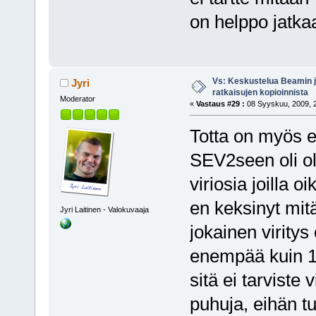
on helppo jatka
Vs: Keskustelua Beamin j
Jyri
ratkaisujen kopioinnista
Moderator
«
Vastaus #29 :
08 Syyskuu, 2009, 2
Totta on myös et
SEV2seen oli ol
viriosia joilla o
en keksinyt mit
Jyri Laitinen - Valokuvaaja
jokainen viritys
enempää kuin 10
sitä ei tarviste 
puhuja, eihän t