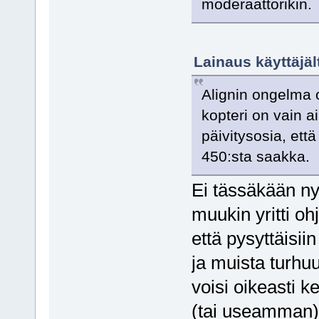
moderaattorikin.
Lainaus käyttäjä
Alignin ongelma o
kopteri on vain ai
päivitysosia, että
450:sta saakka.
Ei tässäkään nyt
muukin yritti oh
että pysyttäisii
ja muista turhuu
voisi oikeasti 
(tai useamman) e