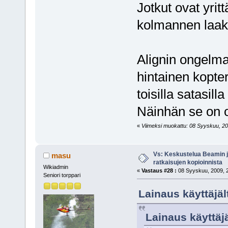
Jotkut ovat yrit
kolmannen laak
Alignin ongelma
hintainen kopter
toisilla satasill
Näinhän se on o
«
Viimeksi muokattu: 08 Syyskuu, 20
Vs: Keskustelua Beamin j
masu
ratkaisujen kopioinnista
Wikiadmin
«
Vastaus #28 :
08 Syyskuu, 2009, 2
Seniori torppari
Lainaus käyttäjä
Lainaus käyttäj