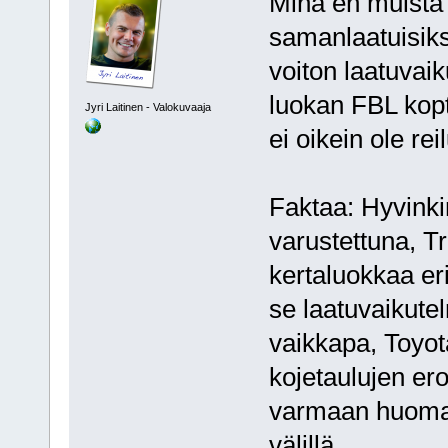
Minä en muista 
samanlaatuisik
voiton laatuvaik
luokan FBL kopt
Jyri Laitinen - Valokuvaaja
ei oikein ole rei
Faktaa: Hyvinki
varustettuna, 
kertaluokkaa eri
se laatuvaikutelm
vaikkapa, Toyot
kojetaulujen ero
varmaan huomaa
välillä...