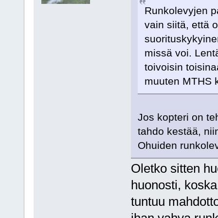
Runkolevyjen p
vain siitä, että
suorituskykyine
missä voi. Lent
toivoisin toisin
muuten MTHS kok
Jos kopteri on te
tahdo kestää, nii
Ohuiden runkolev
Oletko sitten h
huonosti, koska
tuntuu mahdotto