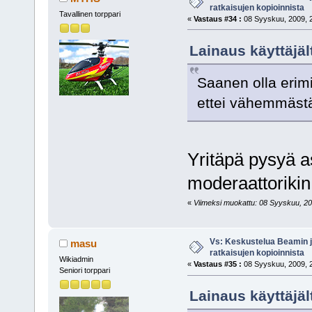
ratkaisujen kopioinnista
Tavallinen torppari
«
Vastaus #34 :
08 Syyskuu, 2009, 2
Lainaus käyttäjäl
Saanen olla erimie
ettei vähemmästä
Yritäpä pysyä as
moderaattorikin
«
Viimeksi muokattu: 08 Syyskuu, 20
Vs: Keskustelua Beamin j
masu
ratkaisujen kopioinnista
Wikiadmin
«
Vastaus #35 :
08 Syyskuu, 2009, 2
Seniori torppari
Lainaus käyttäjäl