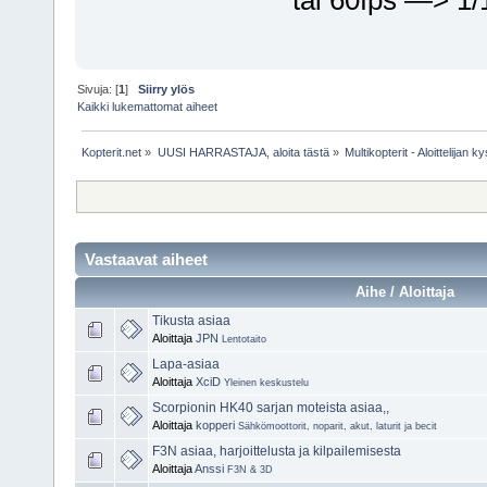
Sivuja: [
1
]
Siirry ylös
Kaikki lukemattomat aiheet
Kopterit.net
»
UUSI HARRASTAJA, aloita tästä
»
Multikopterit - Aloittelijan
Vastaavat aiheet
Aihe / Aloittaja
Tikusta asiaa
Aloittaja
JPN
Lentotaito
Lapa-asiaa
Aloittaja
XciD
Yleinen keskustelu
Scorpionin HK40 sarjan moteista asiaa,,
Aloittaja
kopperi
Sähkömoottorit, noparit, akut, laturit ja becit
F3N asiaa, harjoittelusta ja kilpailemisesta
Aloittaja
Anssi
F3N & 3D