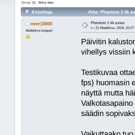
Sivuja: [
1
]
Siirry alas
Kirjoittaja
Aihe: Phantom 3 4k asi
Phantom 3 4k asiaa
mmr10000
«
:
21 Maaliskuu, 2018, 20:27:
Aloitteleva torppari
Päivitin kalust
vihellys vissiin 
Testikuvaa otta
fps) huomasin e
näyttä mutta häi
Valkotasapaino 
säädin sopivaks
Vaikuttaako tuo 