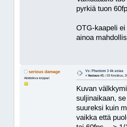
pyrkiä tuon 60fp
OTG-kaapeli ei v
ainoa mahdolli
Vs: Phantom 3 4k asiaa
serious damage
«
Vastaus #1 :
03 Kesäkuu, 20
Aloitteleva torppari
Kuvan välkkymin
suljinaikaan, se 
suureksi kuin m
vaikka että puo
tai 60fps —> 1/