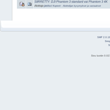
SIIRRETTY: DJI Phantom 3 standard vai Phantom 3 4K
Aloittaja
jaska.t
Kopterit - Aloittelijan kysymykset ja vastaukset
SMF 2.0.1
Simp
S
Sivu luotiin 0.0