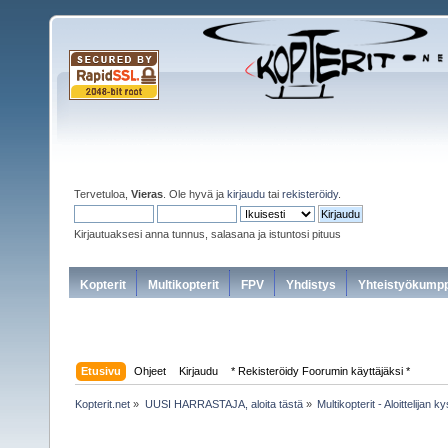
Tervetuloa,
Vieras
. Ole hyvä ja
kirjaudu
tai
rekisteröidy
.
Kirjautuaksesi anna tunnus, salasana ja istuntosi pituus
Kopterit
Multikopterit
FPV
Yhdistys
Yhteistyökumpp
Etusivu
Ohjeet
Kirjaudu
* Rekisteröidy Foorumin käyttäjäksi *
Kopterit.net
»
UUSI HARRASTAJA, aloita tästä
»
Multikopterit - Aloittelijan