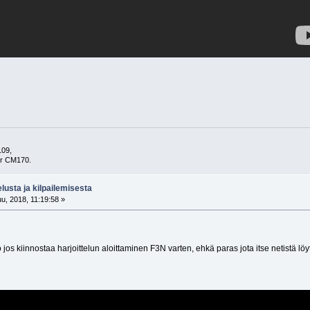
109,
er CM170.
elusta ja kilpailemisesta
u, 2018, 11:19:58 »
os kiinnostaa harjoittelun aloittaminen F3N varten, ehkä paras jota itse netistä löy