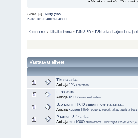
«
Viimeksi muokattu: 13 Toukokuu
Sivuja: [
1
]
Siirry ylös
Kaikki lukemattomat aiheet
Kopterit.net
»
Kilpailutoiminta
»
F3N & 3D
»
F3N asiaa, harjoittelusta ja k
Vastaavat aiheet
Tikusta asiaa
Aloittaja
JPN
Lentotaito
Lapa-asiaa
Aloittaja
XciD
Yleinen keskustelu
Scorpionin HK40 sarjan moteista asiaa,,
Aloittaja
kopperi
Sähkömoottorit, noparit, akut, laturit ja becit
Phantom 3 4k asiaa
Aloittaja
mmr10000
Multikopterit - Aloittelijan kysymykset j