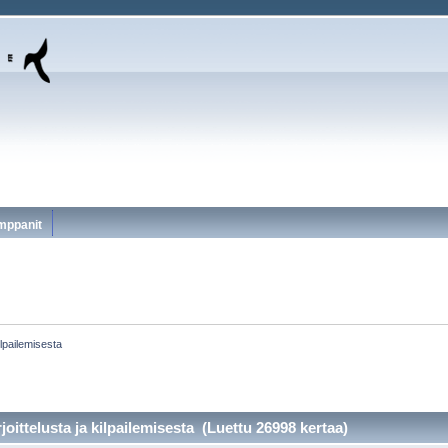
mppanit
ilpailemisesta
joittelusta ja kilpailemisesta (Luettu 26998 kertaa)