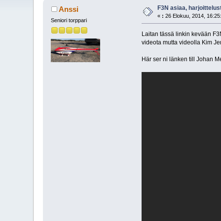
F3N asiaa, harjoittelus
Anssi
«
:
26 Elokuu, 2014, 16:25
Seniori torppari
Laitan tässä linkin kevään F3N
videota mutta videolla Kim Je
Här ser ni länken till Johan M