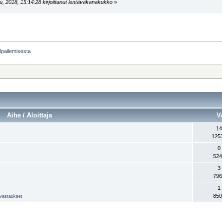
, 2018, 15:14:28 kirjoittanut lentäväkanakukko
»
ilpailemisesta
Aihe / Aloittaja
V
14
125
0
524
3
796
1
850
a vastaukset