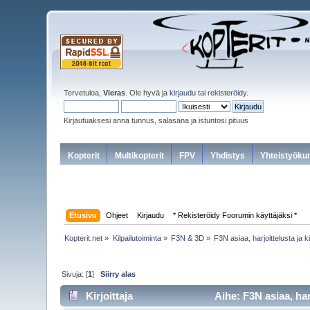
Tervetuloa,
Vieras
. Ole hyvä ja
kirjaudu
tai
rekisteröidy
.
Kirjautuaksesi anna tunnus, salasana ja istuntosi pituus
Kopterit
Multikopterit
FPV
Yhdistys
Yhteistyöku
Etusivu
Ohjeet
Kirjaudu
* Rekisteröidy Foorumin käyttäjäksi *
Kopterit.net
»
Kilpailutoiminta
»
F3N & 3D
»
F3N asiaa, harjoittelusta ja k
Sivuja: [
1
]
Siirry alas
Kirjoittaja
Aihe: F3N asiaa, har