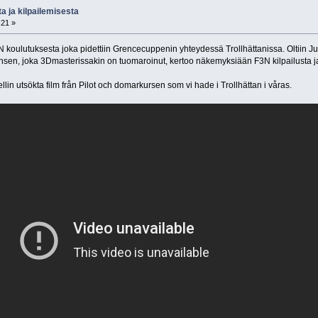
ta ja kilpailemisesta
:21 »
 koulutuksesta joka pidettiin Grencecuppenin yhteydessä Trollhättanissa. Oltiin Juho
nsen, joka 3Dmasterissakin on tuomaroinut, kertoo näkemyksiään F3N kilpailusta ja 
ellin utsökta film från Pilot och domarkursen som vi hade i Trollhättan i våras.