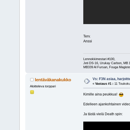
Terv.
Anssi
Lennokkimestari #100,
Jeti DS-16, Urukay Carbon, MB 
MB339 Al Fursan, Fouga Magist
Vs: F3N asiaa, harjoitt
lentäväkanakukko
«
Vastaus #1 :
11 Toukoku
Aloitteleva torppari
Kimille aina peukkua!
Edelleen ajankohtainen video j
Ja tästä vielä Death spin: