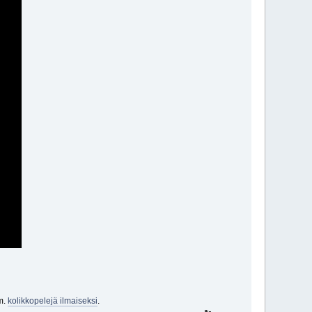
im.
kolikkopelejä ilmaiseksi
.