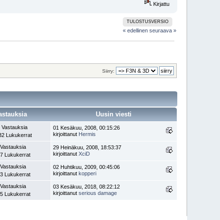
Kirjattu
TULOSTUSVERSIO
« edellinen
seuraava »
Siirry:
astauksia
Uusin viesti
 Vastauksia
01 Kesäkuu, 2008, 00:15:26
kirjoittanut
Hermis
32 Lukukerrat
 Vastauksia
29 Heinäkuu, 2008, 18:53:37
kirjoittanut
XciD
7 Lukukerrat
 Vastauksia
02 Huhtikuu, 2009, 00:45:06
kirjoittanut
kopperi
3 Lukukerrat
 Vastauksia
03 Kesäkuu, 2018, 08:22:12
kirjoittanut
serious damage
5 Lukukerrat