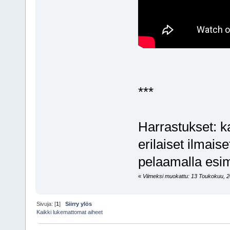
***
Harrastukset: ka
erilaiset ilmaise
pelaamalla esi
«
Viimeksi muokattu: 13 Toukokuu, 20
Sivuja: [
1
]
Siirry ylös
Kaikki lukemattomat aiheet