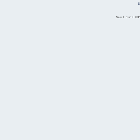
S
Sivu luotiin 0.0