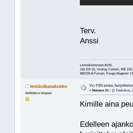
Terv.
Anssi
Lennokkimestari #100,
Jeti DS-16, Urukay Carbon, MB 109,
MB339 Al Fursan, Fouga Magister C
Vs: F3N asiaa, harjoittelu
lentäväkanakukko
«
Vastaus #1 :
11 Toukokuu, 2
Aloitteleva torppari
Kimille aina p
Edelleen ajanko