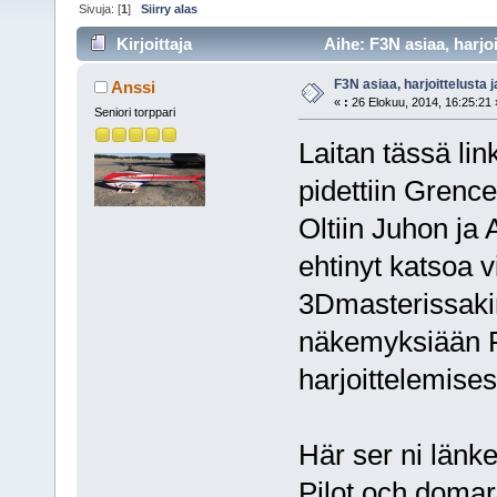
Sivuja: [
1
]
Siirry alas
Kirjoittaja
Aihe: F3N asiaa, harjoi
F3N asiaa, harjoittelusta 
Anssi
«
:
26 Elokuu, 2014, 16:25:21 
Seniori torppari
Laitan tässä li
pidettiin Grenc
Oltiin Juhon ja A
ehtinyt katsoa 
3Dmasterissakin
näkemyksiään F3
harjoittelemises
Här ser ni länke
Pilot och domar