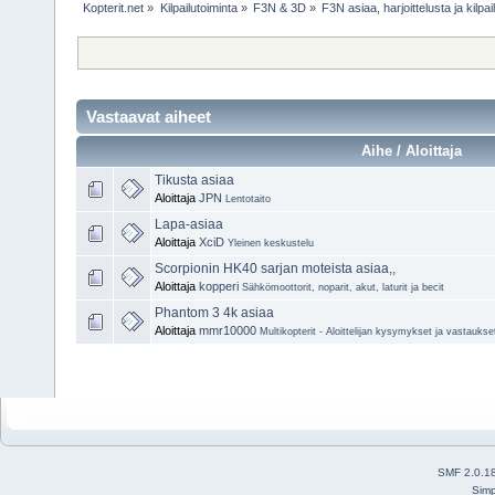
Kopterit.net
»
Kilpailutoiminta
»
F3N & 3D
»
F3N asiaa, harjoittelusta ja kilpa
Vastaavat aiheet
Aihe / Aloittaja
Tikusta asiaa
Aloittaja
JPN
Lentotaito
Lapa-asiaa
Aloittaja
XciD
Yleinen keskustelu
Scorpionin HK40 sarjan moteista asiaa,,
Aloittaja
kopperi
Sähkömoottorit, noparit, akut, laturit ja becit
Phantom 3 4k asiaa
Aloittaja
mmr10000
Multikopterit - Aloittelijan kysymykset ja vastaukse
SMF 2.0.1
Simp