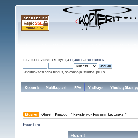
Tervetuloa,
Vieras
. Ole hyvä ja
kirjaudu
tai
rekisteröidy
.
Kirjautuaksesi anna tunnus, salasana ja istuntosi pituus
Kopterit
Multikopterit
FPV
Yhdistys
Yhteistyökumpp
Etusivu
Ohjeet
Kirjaudu
* Rekisteröidy Foorumin käyttäjäksi *
Kopterit.net
Huom!