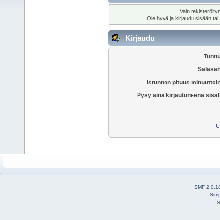
Vain rekisteröity
Ole hyvä ja kirjaudu sisään tai
Kirjaudu
Tunnu
Salasan
Istunnon pituus minuuttei
Pysy aina kirjautuneena sisäl
U
SMF 2.0.1
Simp
S