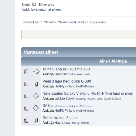
Sivuja: [
1
]
Siirry ylös
Kaikki lukemattomat aiheet
Kopterit.net
»
Yleiset
»
Yleinen keskustelu
»
Lapa-asiaa
Vastaavat aiheet
Aihe / Aloittaja
Toinen lapa ei liiku/amig 450
Aloittaja
jsuominen
Muu keskustelu
Pieni 3 lapa hedi pikku G 380
Aloittaja
HeliFlyFinland
HeliFlyFinland
Nine Eagles Galaxy Visitor 6 Pro RTF Yksi lapa ei pyöri
Aloittaja
wilkkila
Sähkömoottorit, noparit, akut, laturit ja becit
SAB supistaa lapa valikoimaa
Aloittaja
HeliFlyFinland
HeliFlyFinland
Goblin kraken 3 lapa
Aloittaja
Hayabusa
HeliFlyFinland