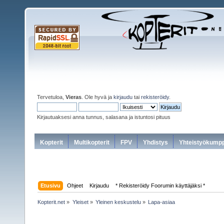
Tervetuloa,
Vieras
. Ole hyvä ja
kirjaudu
tai
rekisteröidy
.
Kirjautuaksesi anna tunnus, salasana ja istuntosi pituus
Kopterit
Multikopterit
FPV
Yhdistys
Yhteistyökumpp
Etusivu
Ohjeet
Kirjaudu
* Rekisteröidy Foorumin käyttäjäksi *
Kopterit.net
»
Yleiset
»
Yleinen keskustelu
»
Lapa-asiaa