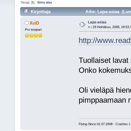
Sivuja: [
1
]
Siirry alas
Kirjoittaja
Aihe: Lapa-asiaa (Luet
Lapa-asiaa
XciD
«
:
29 Heinäkuu, 2008, 18:53:
Pro torppari
http://www.r
Tuollaiset lavat
Onko kokemuksia
Oli vieläpä hie
pimppaamaan ny
Flying Since 01.07.2008 - Crashes 1