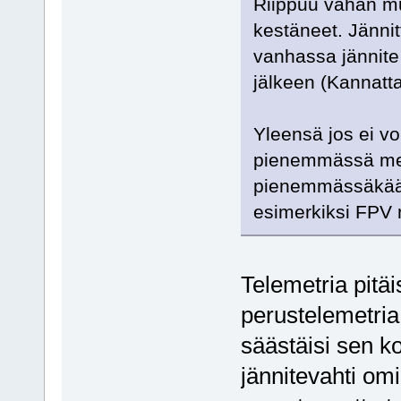
Riippuu vähän mu
kestäneet. Jänni
vanhassa jännite 
jälkeen (Kannattaa
Yleensä jos ei vo
pienemmässä me
pienemmässäkään
esimerkiksi FPV
Telemetria pitä
perustelemetria
säästäisi sen k
jännitevahti om