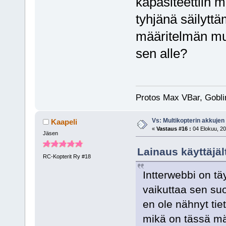
kapasiteettiin 
tyhjänä säilytt
määritelmän muk
sen alle?
Protos Max VBar, Gobli
Vs: Multikopterin akkujen
Kaapeli
«
Vastaus #16 :
04 Elokuu, 20
Jäsen
Lainaus käyttäjäl
RC-Kopterit Ry #18
Intterwebbi on tä
vaikuttaa sen suo
en ole nähnyt tie
mikä on tässä mä