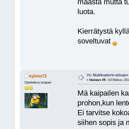
maasta mutta tu
luota.
Kierrätystä kyll
soveltuvat
Vs: Multikopterin akkujen
kylmis72
«
Vastaus #8 :
03 Elokuu, 201
Opetteleva torppari
Mä kaipailen ka
prohon,kun lent
Ei tarvitse koko
siihen sopis ja