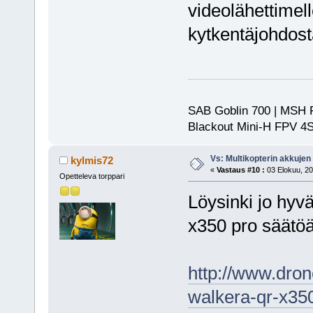
videolähettimell
kytkentäjohdosta 
SAB Goblin 700 | MSH 
Blackout Mini-H FPV 4S 
Vs: Multikopterin akkujen
kylmis72
«
Vastaus #10 :
03 Elokuu, 20
Opetteleva torppari
Löysinki jo hyvä
x350 pro säätö
http://www.dron
walkera-qr-x35