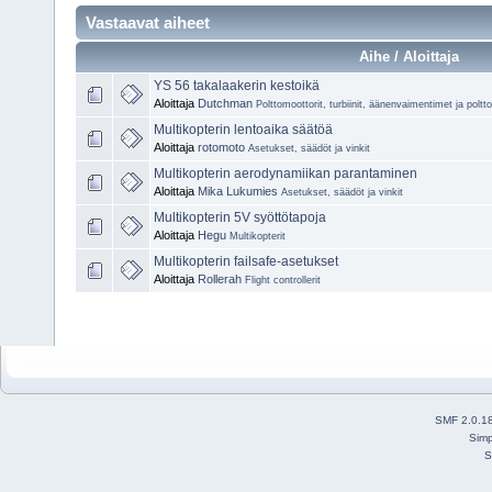
Vastaavat aiheet
Aihe / Aloittaja
YS 56 takalaakerin kestoikä
Aloittaja
Dutchman
Polttomoottorit, turbiinit, äänenvaimentimet ja poltt
Multikopterin lentoaika säätöä
Aloittaja
rotomoto
Asetukset, säädöt ja vinkit
Multikopterin aerodynamiikan parantaminen
Aloittaja
Mika Lukumies
Asetukset, säädöt ja vinkit
Multikopterin 5V syöttötapoja
Aloittaja
Hegu
Multikopterit
Multikopterin failsafe-asetukset
Aloittaja
Rollerah
Flight controllerit
SMF 2.0.1
Simp
S