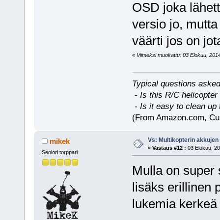
OSD joka lähett
versio jo, mutt
väärti jos on jot
«
Viimeksi muokattu: 03 Elokuu, 2014,
Typical questions asked
- Is this R/C helicopter
- Is it easy to clean up 
(From Amazon.com, Cu
Vs: Multikopterin akkujen
mikek
«
Vastaus #12 :
03 Elokuu, 20
Seniori torppari
Mulla on super 
lisäks erillinen 
lukemia kerkeä 