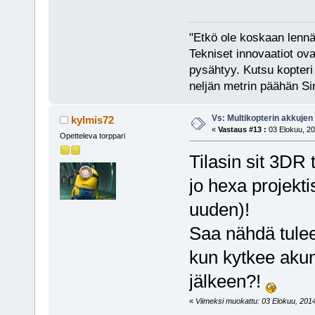
"Etkö ole koskaan lennät
Tekniset innovaatiot ova
pysähtyy. Kutsu kopteri 
neljän metrin päähän Si
Vs: Multikopterin akkujen
kylmis72
«
Vastaus #13 :
03 Elokuu, 20
Opetteleva torppari
Tilasin sit 3DR
jo hexa projektis
uuden)!
Saa nähdä tulee
kun kytkee aku
jälkeen?!
«
Viimeksi muokattu: 03 Elokuu, 2014,