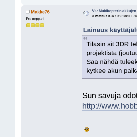
Vs: Multikopterin akkujen
Makke76
«
Vastaus #14 :
03 Elokuu, 20
Pro torppari
Lainaus käyttäjäl
Tilasin sit 3DR t
projektista (joutu
Saa nähdä tuleek
kytkee akun paik
Sun savuja odote
http://www.ho