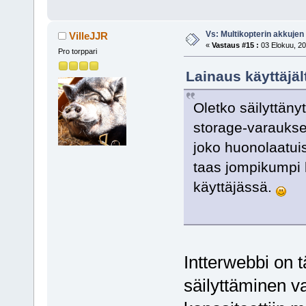
Vs: Multikopterin akkujen
VilleJJR
«
Vastaus #15 :
03 Elokuu, 20
Pro torppari
Lainaus käyttäjäl
Oletko säilyttäny
storage-varaukse
joko huonolaatuis
taas jompikumpi 
käyttäjässä.
Intterwebbi on t
säilyttäminen v