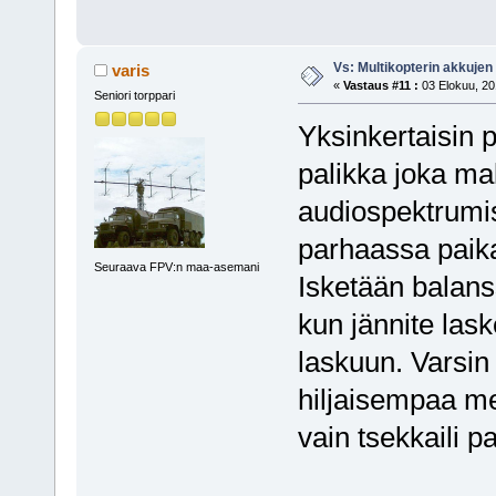
Vs: Multikopterin akkujen
varis
«
Vastaus #11 :
03 Elokuu, 20
Seniori torppari
Yksinkertaisin 
palikka joka ma
audiospektrumis
parhaassa paika
Seuraava FPV:n maa-asemani
Isketään balanss
kun jännite lask
laskuun. Varsin 
hiljaisempaa mer
vain tsekkaili p