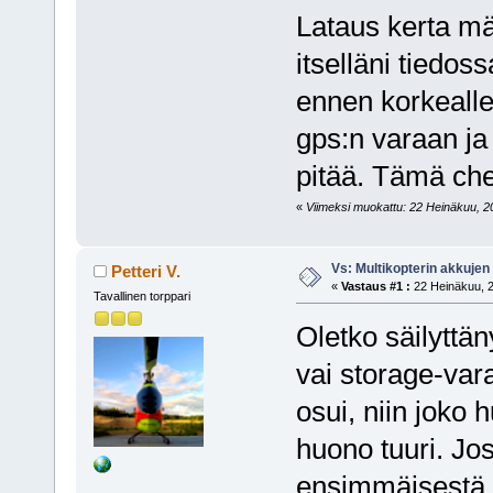
Lataus kerta mää
itselläni tiedoss
ennen korkealle 
gps:n varaan ja 
pitää. Tämä chek
«
Viimeksi muokattu: 22 Heinäkuu, 20
Vs: Multikopterin akkujen
Petteri V.
«
Vastaus #1 :
22 Heinäkuu, 2
Tavallinen torppari
Oletko säilyttä
vai storage-var
osui, niin joko 
huono tuuri. Jo
ensimmäisestä, 