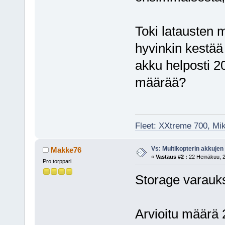
Toki latausten 
hyvinkin kestää
akku helposti 2
määrää?
Fleet: XXtreme 700, Mi
Vs: Multikopterin akkujen
Makke76
«
Vastaus #2 :
22 Heinäkuu, 2
Pro torppari
Storage varauk
Arvioitu määrä 