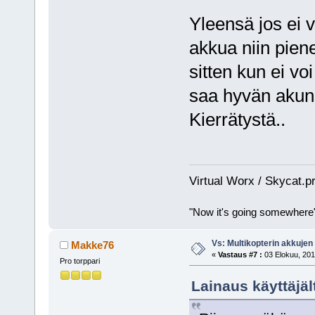
Yleensä jos ei v
akkua niin pie
sitten kun ei v
saa hyvän akun
Kierrätystä..
Virtual Worx / Skycat.p
"Now it's going somewhere
Vs: Multikopterin akkujen
Makke76
«
Vastaus #7 :
03 Elokuu, 201
Pro torppari
Lainaus käyttäjäl