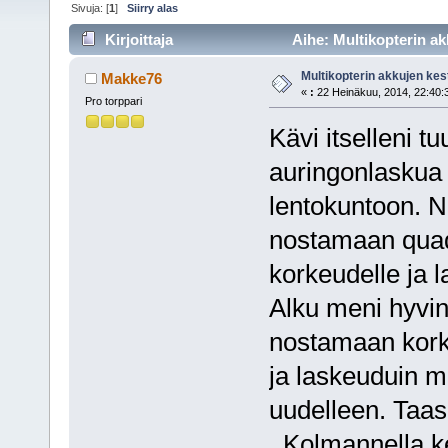
Sivuja: [
1
]
Siirry alas
Kirjoittaja
Aihe: Multikopterin ak
Multikopterin akkujen kes
Makke76
«
:
22 Heinäkuu, 2014, 22:40:
Pro torppari
Kävi itselleni t
auringonlaskua i
lentokuntoon. N
nostamaan quadi
korkeudelle ja l
Alku meni hyvin
nostamaan kork
ja laskeuduin ma
uudelleen. Taas 
. Kolmannella ke