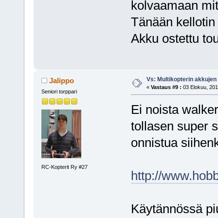
kolvaamaan mit
Tänään kellotin
Akku ostettu tou
Vs: Multikopterin akkujen
Jalippo
«
Vastaus #9 :
03 Elokuu, 201
Seniori torppari
Ei noista walke
tollasen super 
onnistua siihenk
RC-Kopterit Ry #27
http://www.hob
Käytännössä piuh