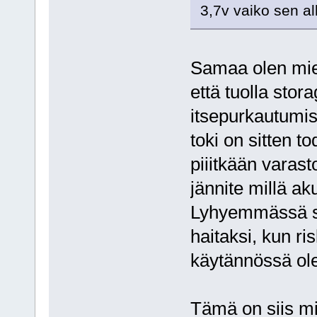
3,7v vaiko sen al
Samaa olen miet
että tuolla stor
itsepurkautumis
toki on sitten to
piiitkään varast
jännite millä ak
Lyhyemmässä sä
haitaksi, kun ri
käytännössä ole
Tämä on siis m