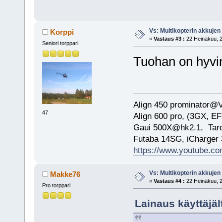
Vs: Multikopterin akkujen
Korppi
«
Vastaus #3 :
22 Heinäkuu, 2
Seniori torppari
Tuohan on hyvin
Align 450 prominator@
47
Align 600 pro, (3GX, EF
Gaui 500X@hk2.1, Ta
Futaba 14SG, iCharge
https://www.youtube.
Vs: Multikopterin akkujen
Makke76
«
Vastaus #4 :
22 Heinäkuu, 2
Pro torppari
Lainaus käyttäjäl