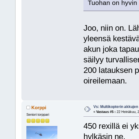
Tuohan on hyvin t
Joo, niin on. L
yleensä kestävä
akun joka tapau
säilyy turvallis
200 latauksen p
oireilemaan.
Vs: Multikopterin akkujen
Korppi
«
Vastaus #5 :
22 Heinäkuu, 2
Seniori torppari
450 rexillä ei y
hylkäsin ne.