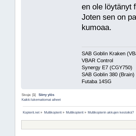
en ole löytänyt
Joten sen on pa
kumoaa.
SAB Goblin Kraken (VB
VBAR Control
Synergy E7 (CGY750)
SAB Goblin 380 (Brain)
Futaba 
Sivuja: [
1
]
Siirry ylös
Kaikki lukemattomat aiheet
Kopterit.net
»
Multikopterit
»
Multikopterit
»
Multikopterin akkujen kestoikä?