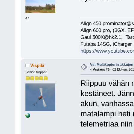
47
Align 450 prominator@
Align 600 pro, (3GX, EF
Gaui 500X@hk2.1, Ta
Futaba 14SG, iCharge
https://www.youtube.
Vs: Multikopterin akkujen
Vispilä
«
Vastaus #6 :
02 Elokuu, 201
Seniori torppari
Riippuu vähän m
kestäneet. Jänn
akun, vanhassa j
matalampi heti 
telemetriaa niin 