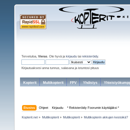
Tervetuloa,
Vieras
. Ole hyvä ja
kirjaudu
tai
rekisteröidy
.
Kirjautuaksesi anna tunnus, salasana ja istuntosi pituus
Kopterit
Multikopterit
FPV
Yhdistys
Yhteistyökumpp
Etusivu
Ohjeet
Kirjaudu
* Rekisteröidy Foorumin käyttäjäksi *
Kopterit.net
»
Multikopterit
»
Multikopterit
»
Multikopterin akkujen kestoikä?