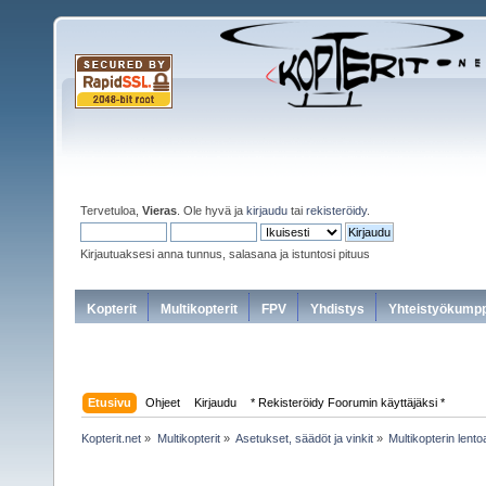
Tervetuloa,
Vieras
. Ole hyvä ja
kirjaudu
tai
rekisteröidy
.
Kirjautuaksesi anna tunnus, salasana ja istuntosi pituus
Kopterit
Multikopterit
FPV
Yhdistys
Yhteistyökumpp
Etusivu
Ohjeet
Kirjaudu
* Rekisteröidy Foorumin käyttäjäksi *
Kopterit.net
»
Multikopterit
»
Asetukset, säädöt ja vinkit
»
Multikopterin lent