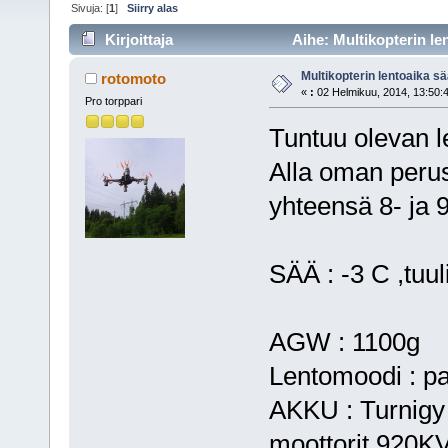
Sivuja: [
1
]
Siirry alas
Kirjoittaja
Aihe: Multikopterin le
Multikopterin lentoaika s
rotomoto
«
:
02 Helmikuu, 2014, 13:50:
Pro torppari
Tuntuu olevan l
Alla oman peruss
yhteensä 8- ja 9
SÄÄ : -3 C ,tuul
AGW : 1100g
Lentomoodi : p
AKKU : Turnigy
moottorit 920K