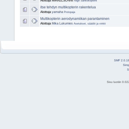
Aloittaja MIKKELSONNI
Align Sähkökopterit
itse tehdyn multikopterin rakentelua
Aloittaja
yamaha
Protopaja
Multikopterin aerodynamiikan parantaminen
Aloittaja
Mika Lukumies
Asetukset, säädöt ja vinkit
SMF 2.0.1
Simp
S
Sivu luotiin 0.0