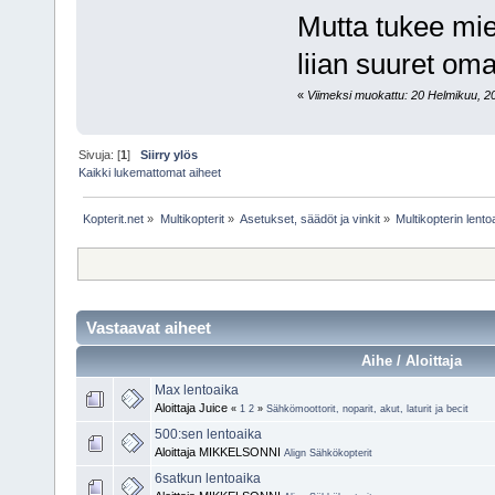
Mutta tukee miel
liian suuret o
«
Viimeksi muokattu: 20 Helmikuu, 201
Sivuja: [
1
]
Siirry ylös
Kaikki lukemattomat aiheet
Kopterit.net
»
Multikopterit
»
Asetukset, säädöt ja vinkit
»
Multikopterin lent
Vastaavat aiheet
Aihe / Aloittaja
Max lentoaika
Aloittaja Juice
«
1
2
»
Sähkömoottorit, noparit, akut, laturit ja becit
500:sen lentoaika
Aloittaja MIKKELSONNI
Align Sähkökopterit
6satkun lentoaika