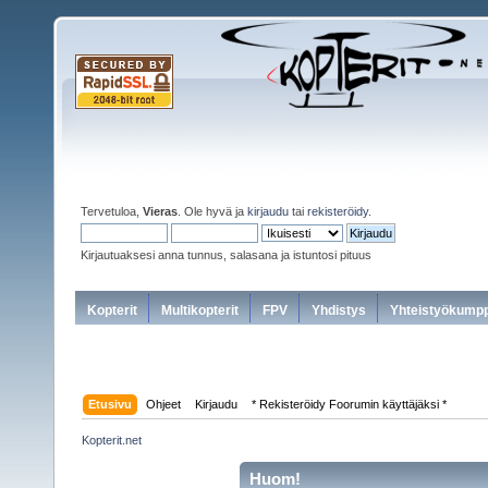
Tervetuloa,
Vieras
. Ole hyvä ja
kirjaudu
tai
rekisteröidy
.
Kirjautuaksesi anna tunnus, salasana ja istuntosi pituus
Kopterit
Multikopterit
FPV
Yhdistys
Yhteistyökumpp
Etusivu
Ohjeet
Kirjaudu
* Rekisteröidy Foorumin käyttäjäksi *
Kopterit.net
Huom!