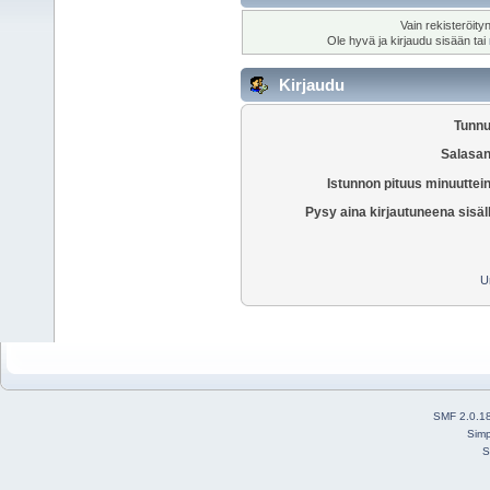
Vain rekisteröity
Ole hyvä ja kirjaudu sisään tai
Kirjaudu
Tunnu
Salasan
Istunnon pituus minuuttei
Pysy aina kirjautuneena sisäl
U
SMF 2.0.1
Simp
S