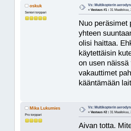
Vs: Multikopterin aerody
oskuk
«
Vastaus #1 :
31 Maaliskuu, 
Seniori torppari
Nuo peräsimet p
yhteen suuntaan,
olisi haittaa. Eh
käytettäisin kut
on usen näissä
vakauttimet pahe
kääntämään lait
Vs: Multikopterin aerody
Mika Lukumies
«
Vastaus #2 :
31 Maaliskuu, 
Pro torppari
Aivan totta. Mi