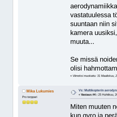
aerodynamiikka 
vastatuulessa t
suuntaan niin s
kamera uusiksi,
muuta...
Se missä noiden 
olisi hahmottam
«
Viimeksi muokattu: 31 Maaliskuu, 20
Vs: Multikopterin aerody
Mika Lukumies
«
Vastaus #4 :
25 Huhtikuu, 2
Pro torppari
Miten muuten no
kun gyro ja perä