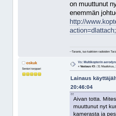
on muuttunut nyt
enemmän johtue
http://www.kopt
action=dlattac
--Taranis, tuo kaikkien radioiden Tar
Vs: Multikopterin aerody
oskuk
«
Vastaus #3 :
31 Maaliskuu, 
Seniori torppari
Lainaus käyttäjä
20:46:04
Aivan totta. Mite
muuttunut nyt ku
kamerasta ja pes