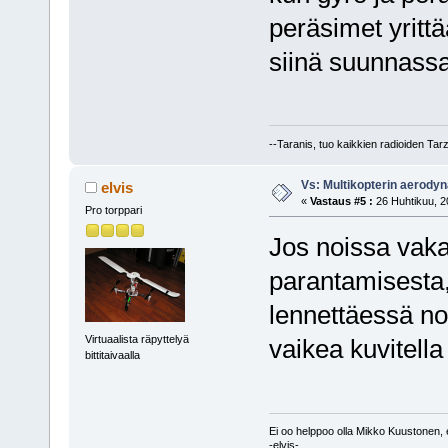
peräsimet yrittä
siinä suunnassa 
--Taranis, tuo kaikkien radioiden Tar
Vs: Multikopterin aerody
elvis
«
Vastaus #5 :
26 Huhtikuu, 2
Pro torppari
Jos noissa vaka
parantamisesta, 
lennettäessä no
Virtuaalista räpyttelyä
vaikea kuvitella
bittitaivaalla
Ei oo helppoo olla Mikko Kuustonen, e
-elvis-