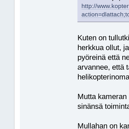
http://www.kopter
action=dlattach;
Kuten on tullut
herkkua ollut, j
pyöreinä että ne
arvannee, että 
helikopterinomai
Mutta kameran l
sinänsä toimint
Mullahan on kam