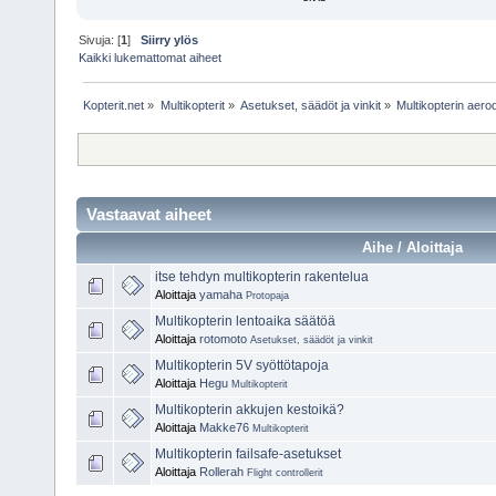
Sivuja: [
1
]
Siirry ylös
Kaikki lukemattomat aiheet
Kopterit.net
»
Multikopterit
»
Asetukset, säädöt ja vinkit
»
Multikopterin aer
Vastaavat aiheet
Aihe / Aloittaja
itse tehdyn multikopterin rakentelua
Aloittaja
yamaha
Protopaja
Multikopterin lentoaika säätöä
Aloittaja
rotomoto
Asetukset, säädöt ja vinkit
Multikopterin 5V syöttötapoja
Aloittaja
Hegu
Multikopterit
Multikopterin akkujen kestoikä?
Aloittaja
Makke76
Multikopterit
Multikopterin failsafe-asetukset
Aloittaja
Rollerah
Flight controllerit