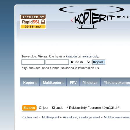
Tervetuloa,
Vieras
. Ole hyvä ja
kirjaudu
tai
rekisteröidy
.
Kirjautuaksesi anna tunnus, salasana ja istuntosi pituus
Kopterit
Multikopterit
FPV
Yhdistys
Yhteistyökumpp
Etusivu
Ohjeet
Kirjaudu
* Rekisteröidy Foorumin käyttäjäksi *
Kopterit.net
»
Multikopterit
»
Asetukset, säädöt ja vinkit
»
Multikopterin aer