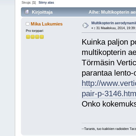
Sivuja: [
1
]
Siirry alas
Kirjoittaja
Aihe: Multikopterin a
Multikopterin aerodynami
Mika Lukumies
«
:
31 Maaliskuu, 2014, 19:39:
Pro torppari
Kuinka paljon p
multikopterin 
Törmäsin Vertica
parantaa lento-
http://www.vert
pair-p-3146.htm
Onko kokemuksi
--Taranis, tuo kaikkien radioiden Tar