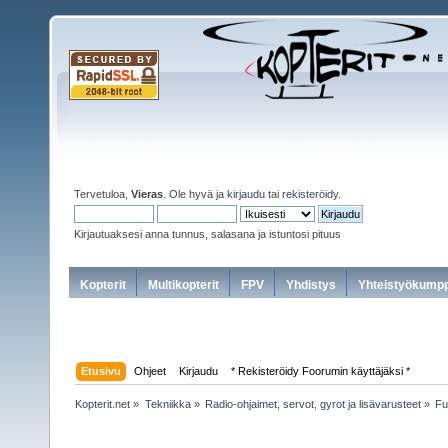
Tervetuloa,
Vieras
. Ole hyvä ja
kirjaudu
tai
rekisteröidy
.
Kirjautuaksesi anna tunnus, salasana ja istuntosi pituus
Kopterit
Multikopterit
FPV
Yhdistys
Yhteistyökumpp
Etusivu
Ohjeet
Kirjaudu
* Rekisteröidy Foorumin käyttäjäksi *
Kopterit.net
»
Tekniikka
»
Radio-ohjaimet, servot, gyrot ja lisävarusteet
»
Fu