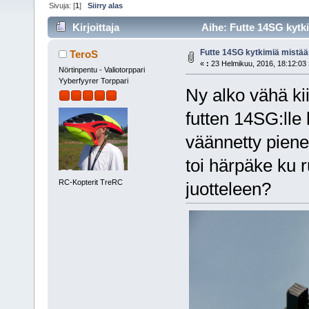
Sivuja: [
1
]
Siirry alas
Kirjoittaja
Aihe: Futte 14SG kytki
Futte 14SG kytkimiä mistä
TeroS
«
:
23 Helmikuu, 2016, 18:12:03 
Nörtinpentu - Valiotorppari
Yyberfyyrer Torppari
Ny alko vähä ki
futten 14SG:lle 
väännetty pienel
toi härpäke ku r
RC-Kopterit TreRC
juotteleen?