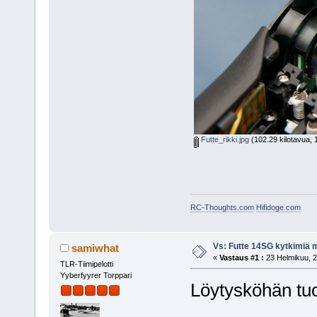
Futte_rikki.jpg
(102.29 kilotavua, 
RC-Thoughts.com
Hifidoge.com
Vs: Futte 14SG kytkimiä 
samiwhat
«
Vastaus #1 :
23 Helmikuu, 2
TLR-Tiimipelotti
Yyberfyyrer Torppari
Löytysköhän tuo