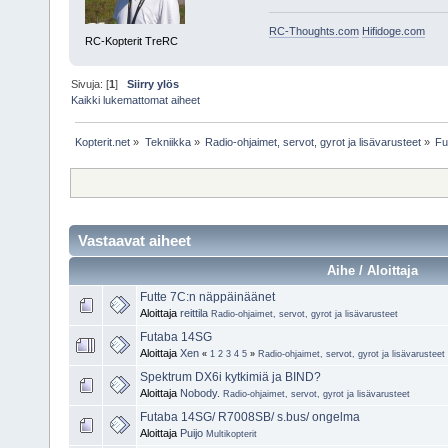
RC-Thoughts.com
Hifidoge.com
RC-Kopterit TreRC
Sivuja: [
1
]
Siirry ylös
Kaikki lukemattomat aiheet
Kopterit.net
»
Tekniikka
»
Radio-ohjaimet, servot, gyrot ja lisävarusteet
»
Fu
Vastaavat aiheet
Aihe / Aloittaja
Futte 7C:n näppäinäänet
Aloittaja
reittila
Radio-ohjaimet, servot, gyrot ja lisävarusteet
Futaba 14SG
Aloittaja
Xen
«
1
2
3
4
5
»
Radio-ohjaimet, servot, gyrot ja lisävarusteet
Spektrum DX6i kytkimiä ja BIND?
Aloittaja
Nobody.
Radio-ohjaimet, servot, gyrot ja lisävarusteet
Futaba 14SG/ R7008SB/ s.bus/ ongelma
Aloittaja
Puijo
Multikopterit