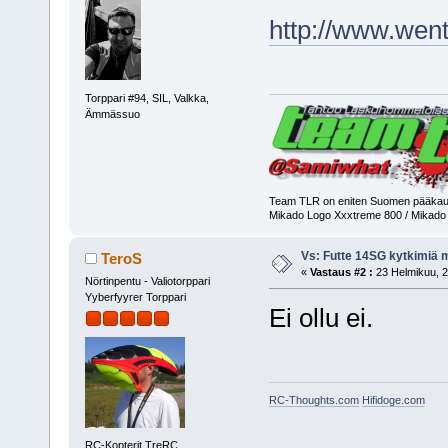
http://www.went
Torppari #94, SIL, Valkka,
Ämmässuo
Team TLR on eniten Suomen pääkaupu
Mikado Logo Xxxtreme 800 / Mikado
Vs: Futte 14SG kytkimiä 
TeroS
«
Vastaus #2 :
23 Helmikuu, 2
Nörtinpentu - Valiotorppari
Yyberfyyrer Torppari
Ei ollu ei.
RC-Thoughts.com
Hifidoge.com
RC-Kopterit TreRC