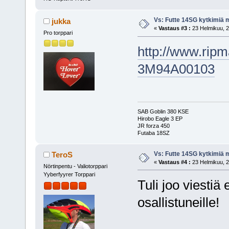
Vs: Futte 14SG kytkimiä 
jukka
«
Vastaus #3 :
23 Helmikuu, 2
Pro torppari
http://www.rip
3M94A00103
SAB Goblin 380 KSE
Hirobo Eagle 3 EP
JR forza 450
Futaba 18SZ
Vs: Futte 14SG kytkimiä 
TeroS
«
Vastaus #4 :
23 Helmikuu, 2
Nörtinpentu - Valiotorppari
Yyberfyyrer Torppari
Tuli joo viestiä e
osallistuneille!