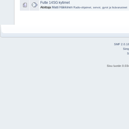
Futte 14SG kytimet
Aloittaja
Matti Häkkinen
Radio-ohjaimet, servot, gyrot ja lisävarusteet
SMF 2.0.1
Simp
S
Sivu luotiin 0.0