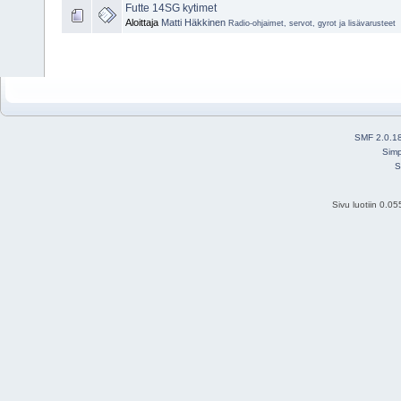
Futte 14SG kytimet
Aloittaja
Matti Häkkinen
Radio-ohjaimet, servot, gyrot ja lisävarusteet
SMF 2.0.1
Simp
S
Sivu luotiin 0.0