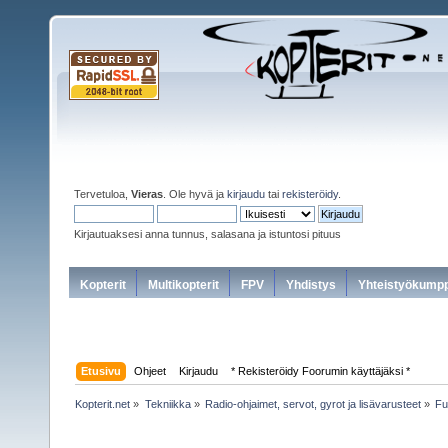
Tervetuloa,
Vieras
. Ole hyvä ja
kirjaudu
tai
rekisteröidy
.
Kirjautuaksesi anna tunnus, salasana ja istuntosi pituus
Kopterit
Multikopterit
FPV
Yhdistys
Yhteistyökumpp
Etusivu
Ohjeet
Kirjaudu
* Rekisteröidy Foorumin käyttäjäksi *
Kopterit.net
»
Tekniikka
»
Radio-ohjaimet, servot, gyrot ja lisävarusteet
»
Fu