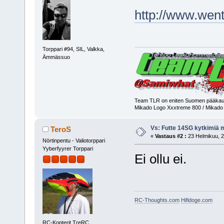
http://www.went
Torppari #94, SIL, Valkka,
Ämmässuo
Team TLR on eniten Suomen pääkaupu
Mikado Logo Xxxtreme 800 / Mikado
Vs: Futte 14SG kytkimiä 
TeroS
«
Vastaus #2 :
23 Helmikuu, 2
Nörtinpentu - Valiotorppari
Yyberfyyrer Torppari
Ei ollu ei.
RC-Thoughts.com
Hifidoge.com
RC-Kopterit TreRC