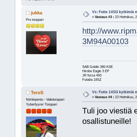
Vs: Futte 14SG kytkimiä 
jukka
«
Vastaus #3 :
23 Helmikuu, 2
Pro torppari
http://www.rip
3M94A00103
SAB Goblin 380 KSE
Hirobo Eagle 3 EP
JR forza 450
Futaba 18SZ
Vs: Futte 14SG kytkimiä 
TeroS
«
Vastaus #4 :
23 Helmikuu, 2
Nörtinpentu - Valiotorppari
Yyberfyyrer Torppari
Tuli joo viestiä e
osallistuneille!