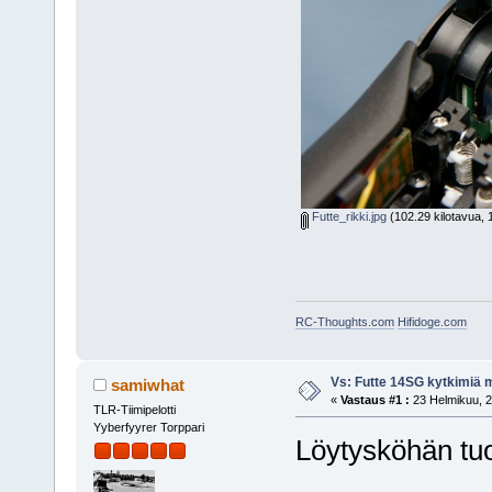
Futte_rikki.jpg
(102.29 kilotavua, 
RC-Thoughts.com
Hifidoge.com
Vs: Futte 14SG kytkimiä 
samiwhat
«
Vastaus #1 :
23 Helmikuu, 2
TLR-Tiimipelotti
Yyberfyyrer Torppari
Löytysköhän tuo