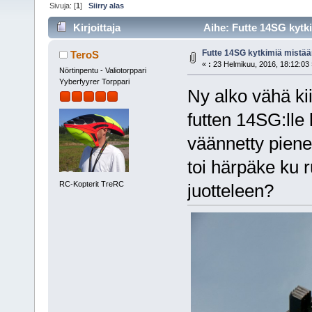
Sivuja: [
1
]
Siirry alas
Kirjoittaja
Aihe: Futte 14SG kytki
Futte 14SG kytkimiä mistä
TeroS
«
:
23 Helmikuu, 2016, 18:12:03 
Nörtinpentu - Valiotorppari
Yyberfyyrer Torppari
Ny alko vähä ki
futten 14SG:lle 
väännetty pienel
toi härpäke ku r
RC-Kopterit TreRC
juotteleen?