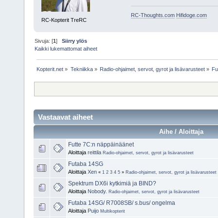
RC-Thoughts.com
Hifidoge.com
RC-Kopterit TreRC
Sivuja: [
1
]
Siirry ylös
Kaikki lukemattomat aiheet
Kopterit.net
»
Tekniikka
»
Radio-ohjaimet, servot, gyrot ja lisävarusteet
»
Fu
Vastaavat aiheet
Aihe / Aloittaja
Futte 7C:n näppäinäänet
Aloittaja
reittila
Radio-ohjaimet, servot, gyrot ja lisävarusteet
Futaba 14SG
Aloittaja
Xen
«
1
2
3
4
5
»
Radio-ohjaimet, servot, gyrot ja lisävarusteet
Spektrum DX6i kytkimiä ja BIND?
Aloittaja
Nobody.
Radio-ohjaimet, servot, gyrot ja lisävarusteet
Futaba 14SG/ R7008SB/ s.bus/ ongelma
Aloittaja
Puijo
Multikopterit