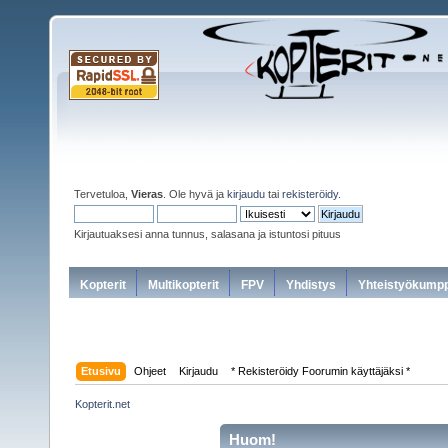
Tervetuloa,
Vieras
. Ole hyvä ja
kirjaudu
tai
rekisteröidy
.
Kirjautuaksesi anna tunnus, salasana ja istuntosi pituus
Kopterit
Multikopterit
FPV
Yhdistys
Yhteistyökumpp
Etusivu
Ohjeet
Kirjaudu
* Rekisteröidy Foorumin käyttäjäksi *
Kopterit.net
Huom!