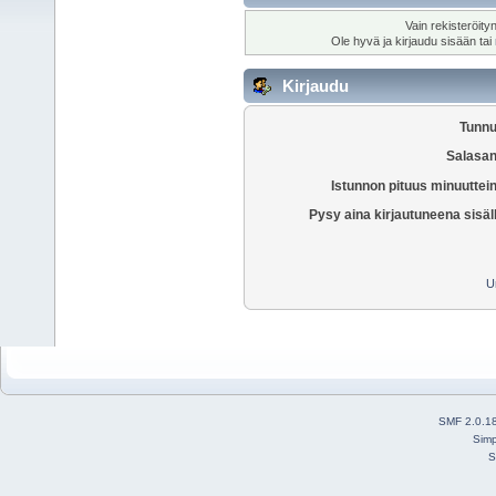
Vain rekisteröity
Ole hyvä ja kirjaudu sisään tai
Kirjaudu
Tunnu
Salasan
Istunnon pituus minuuttei
Pysy aina kirjautuneena sisäl
U
SMF 2.0.1
Simp
S