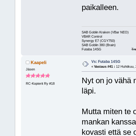
paikalleen.
SAB Goblin Kraken (VBar NEO)
VBAR Control
Synergy E7 (CGY750)
SAB Goblin 380 (Brain)
Futaba 14SG
Tr
Vs: Futaba 14SG
Kaapeli
«
Vastaus #41 :
12 Huhtikuu, 
Jäsen
Nyt on jo vähä 
RC-Kopterit Ry #18
läpi.
Mutta miten te 
mankan kanssa? 
kovasti että se 