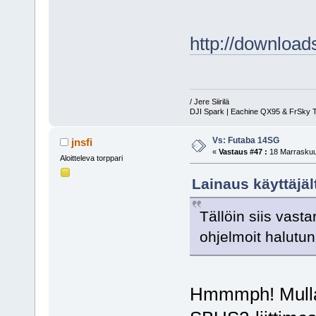
http://downloa
/ Jere Siirilä
DJI Spark | Eachine QX95 & FrSky T
Vs: Futaba 14SG
jnsfi
«
Vastaus #47 :
18 Marraskuu,
Aloitteleva torppari
Lainaus käyttäjäl
Tällöin siis vast
ohjelmoit halutun
Hmmmph! Mulla