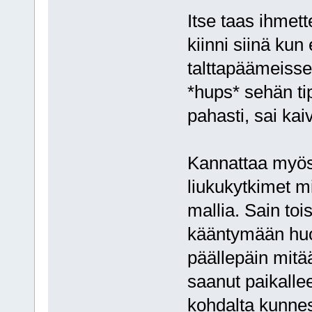
Itse taas ihmette
kiinni siinä kun
talttapäämeisseli
*hups* sehän ti
pahasti, sai kai
Kannattaa myös 
liukukytkimet mi
mallia. Sain tois
kääntymään huo
päällepäin mitä
saanut paikalleen
kohdalta kunnes