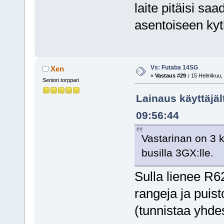
laite pitäisi saa
asentoiseen ky
Vs: Futaba 14SG
Xen
«
Vastaus #29 :
15 Helmikuu, 
Seniori torppari
Lainaus käyttäjäl
09:56:44
Vastarinan on 3 
busilla 3GX:lle.
Sulla lienee R6
rangeja ja puis
(tunnistaa yhde