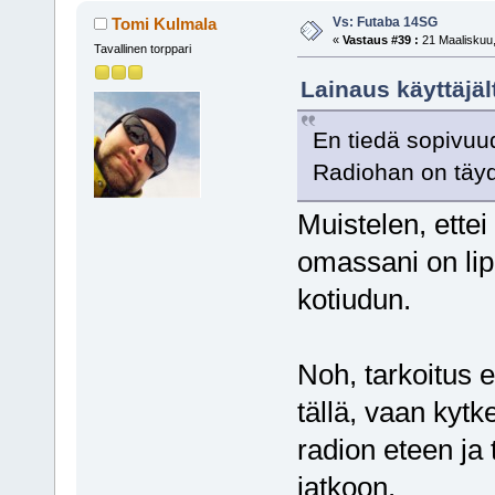
Vs: Futaba 14SG
Tomi Kulmala
«
Vastaus #39 :
21 Maaliskuu,
Tavallinen torppari
Lainaus käyttäjäl
En tiedä sopivuu
Radiohan on täy
Muistelen, ettei
omassani on lip
kotiudun.
Noh, tarkoitus e
tällä, vaan kytk
radion eteen ja 
jatkoon.