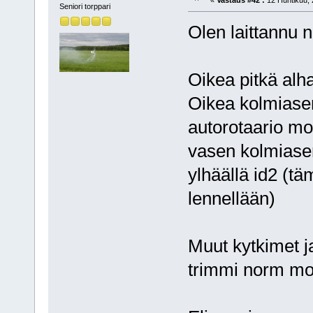
«
Vastaus #42 :
12 Huhtikuu, 
Seniori torppari
Olen laittannu n
Oikea pitkä alha
Oikea kolmiasen
autorotaario mo
vasen kolmiasen
ylhäällä id2 (tä
lennellään)
Muut kytkimet j
trimmi norm moo