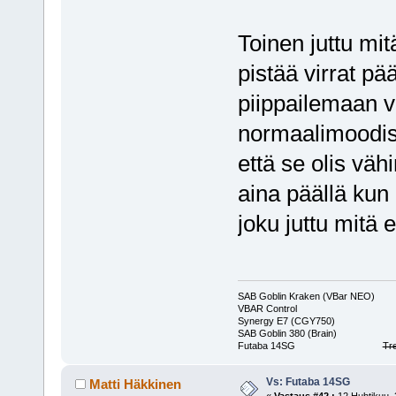
Toinen juttu mi
pistää virrat pä
piippailemaan va
normaalimoodiss
että se olis väh
aina päällä kun 
joku juttu mitä 
SAB Goblin Kraken (VBar NEO)
VBAR Control
Synergy E7 (CGY750)
SAB Goblin 380 (Brain)
Futaba 14SG
Tr
Vs: Futaba 14SG
Matti Häkkinen