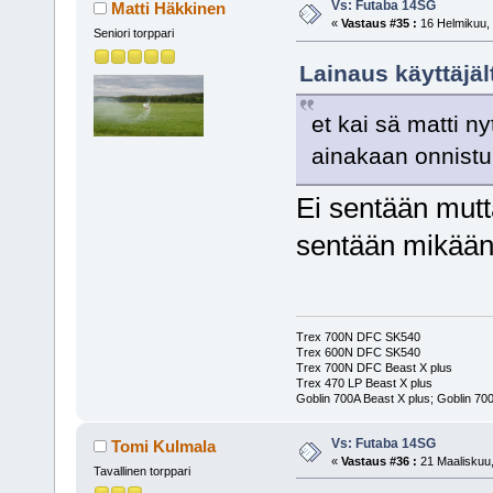
Vs: Futaba 14SG
Matti Häkkinen
«
Vastaus #35 :
16 Helmikuu, 
Seniori torppari
Lainaus käyttäjä
et kai sä matti n
ainakaan onnist
Ei sentään mutta
sentään mikään
Trex 700N DFC SK540
Trex 600N DFC SK540
Trex 700N DFC Beast X plus
Trex 470 LP Beast X plus
Goblin 700A Beast X plus; Goblin 700
Vs: Futaba 14SG
Tomi Kulmala
«
Vastaus #36 :
21 Maaliskuu,
Tavallinen torppari