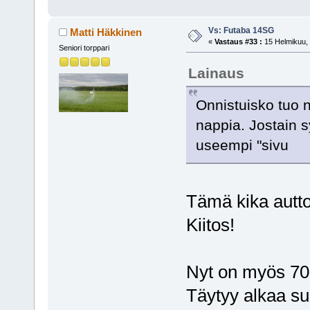
Vs: Futaba 14SG
Matti Häkkinen
«
Vastaus #33 :
15 Helmikuu, 
Seniori torppari
Lainaus
Onnistuisko tuo n
nappia. Jostain s
useempi "sivu
Tämä kika autto
Kiitos!
Nyt on myös 700
Täytyy alkaa suu