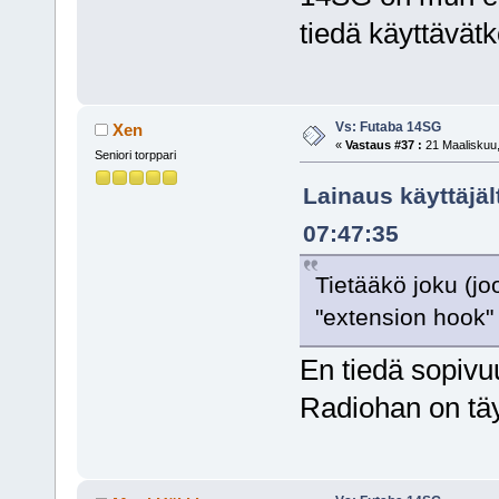
tiedä käyttävät
Vs: Futaba 14SG
Xen
«
Vastaus #37 :
21 Maaliskuu,
Seniori torppari
Lainaus käyttäjäl
07:47:35
Tietääkö joku (joo
"extension hook"
En tiedä sopiv
Radiohan on tä