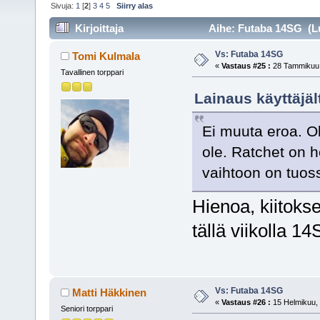
Sivuja:
1
[
2
]
3
4
5
Siirry alas
Kirjoittaja
Aihe: Futaba 14SG (Lu
Vs: Futaba 14SG
Tomi Kulmala
«
Vastaus #25 :
28 Tammikuu,
Tavallinen torppari
Lainaus käyttäjä
Ei muuta eroa. Ol
ole. Ratchet on h
vaihtoon on tuo
Hienoa, kiitoks
tällä viikolla 1
Vs: Futaba 14SG
Matti Häkkinen
«
Vastaus #26 :
15 Helmikuu, 
Seniori torppari