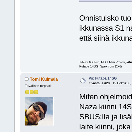
Onnistuisko tuo 
ikkunassa S1 na
että siinä ikku
T-Rex 600Pro, MSH Mini Protos,
Wal
Futaba 14SG, Spektrum DX6i
Vs: Futaba 14SG
Tomi Kulmala
«
Vastaus #28 :
15 Helmikuu, 
Tavallinen torppari
Miten ohjelmoid
Naza kiinni 14S
SBUS:lla ja lisä
laite kiinni, jo