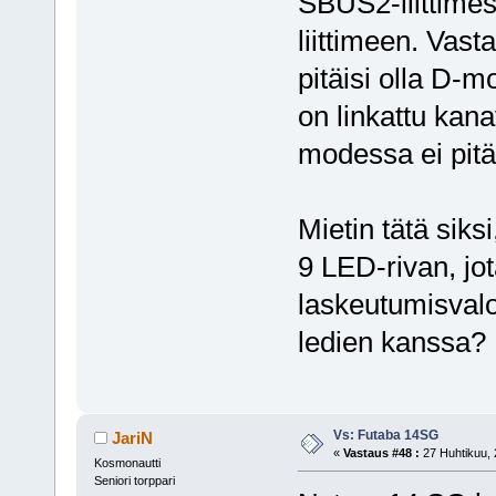
SBUS2-liittimes
liittimeen. Vasta
pitäisi olla D-
on linkattu kana
modessa ei pitä
Mietin tätä siks
9 LED-rivan, jot
laskeutumisvalo
ledien kanssa?
Vs: Futaba 14SG
JariN
«
Vastaus #48 :
27 Huhtikuu, 
Kosmonautti
Seniori torppari