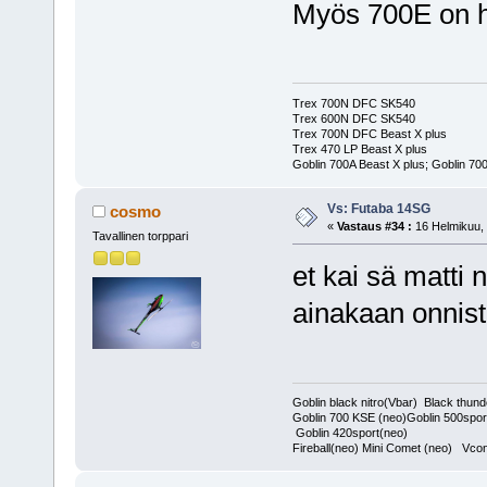
Myös 700E on hy
Trex 700N DFC SK540
Trex 600N DFC SK540
Trex 700N DFC Beast X plus
Trex 470 LP Beast X plus
Goblin 700A Beast X plus; Goblin 700
Vs: Futaba 14SG
cosmo
«
Vastaus #34 :
16 Helmikuu, 
Tavallinen torppari
et kai sä matti 
ainakaan onni
Goblin black nitro(Vbar) Black thund
Goblin 700 KSE (neo)Goblin 500spor
Goblin 420sport(neo)
Fireball(neo) Mini Comet (neo) Vcon