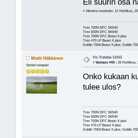
Eli suurin osa n
«
Viimeksi muokattu: 12 Huhtikuu, 201
Trex 700N DFC SK540
Trex 600N DFC SK540
Trex 700N DFC Beast X plus
Trex 470 LP Beast X plus
Goblin 700A Beast X plus; Goblin 700
Vs: Futaba 14SG
Matti Häkkinen
«
Vastaus #43 :
26 Huhtikuu, 
Seniori torppari
Onko kukaan kuu
tulee ulos?
Trex 700N DFC SK540
Trex 600N DFC SK540
Trex 700N DFC Beast X plus
Trex 470 LP Beast X plus
Goblin 700A Beast X plus; Goblin 700