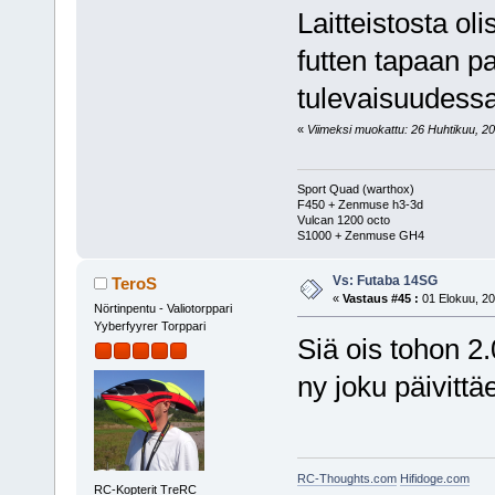
Laitteistosta ol
futten tapaan pa
tulevaisuudessa
«
Viimeksi muokattu: 26 Huhtikuu, 201
Sport Quad (warthox)
F450 + Zenmuse h3-3d
Vulcan 1200 octo
S1000 + Zenmuse GH4
Vs: Futaba 14SG
TeroS
«
Vastaus #45 :
01 Elokuu, 20
Nörtinpentu - Valiotorppari
Yyberfyyrer Torppari
Siä ois tohon 2.
ny joku päivittä
RC-Thoughts.com
Hifidoge.com
RC-Kopterit TreRC