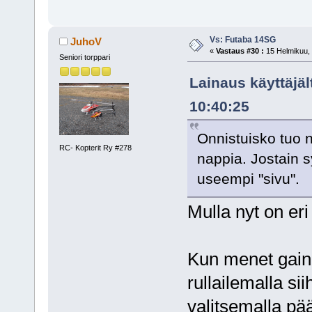
Vs: Futaba 14SG
JuhoV
«
Vastaus #30 :
15 Helmikuu, 
Seniori torppari
Lainaus käyttäjä
10:40:25
Onnistuisko tuo n
RC- Kopterit Ry #278
nappia. Jostain s
useempi "sivu".
Mulla nyt on eri
Kun menet gain 
rullailemalla si
valitsemalla p