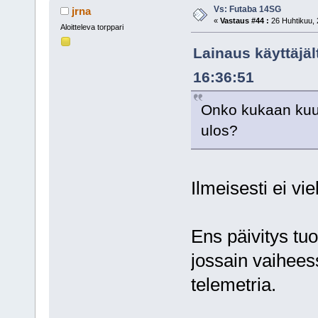
Vs: Futaba 14SG
jrna
«
Vastaus #44 :
26 Huhtikuu, 
Aloitteleva torppari
Lainaus käyttäjäl
16:36:51
Onko kukaan kuunn
ulos?
Ilmeisesti ei vi
Ens päivitys tuo
jossain vaihees
telemetria.