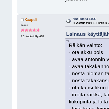
Vs: Futaba 14SG
Kaapeli
«
Vastaus #40 :
11 Huhtikuu, 
Jäsen
Lainaus käyttäjä
RC-Kopterit Ry #18
Räikän vaihto:
- ota akku pois
- avaa antennin v
- avaa takakanne
- nosta hieman ta
- nosta takakansi
- ota kansi tikun 
- irroita räikkä, 
liukupinta ja lait
- laita kansi kii