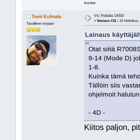
fourdee
Vs: Futaba 14SG
Tomi Kulmala
«
Vastaus #32 :
15 Helmikuu, 
Tavallinen torppari
Lainaus käyttäjäl
Otat siitä R7008S
9-14 (Mode D) jo
1-8.
Kuinka tämä tehd
Tällöin siis vast
ohjelmoit halutun
- 4D -
Kiitos paljon, p