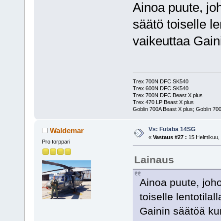
Ainoa puute, jo
säätö toiselle l
vaikeuttaa Gain
Trex 700N DFC SK540
Trex 600N DFC SK540
Trex 700N DFC Beast X plus
Trex 470 LP Beast X plus
Goblin 700A Beast X plus; Goblin 700
Vs: Futaba 14SG
Waldemar
«
Vastaus #27 :
15 Helmikuu, 
Pro torppari
Lainaus
Ainoa puute, joho
toiselle lentotil
Gainin säätöä ku