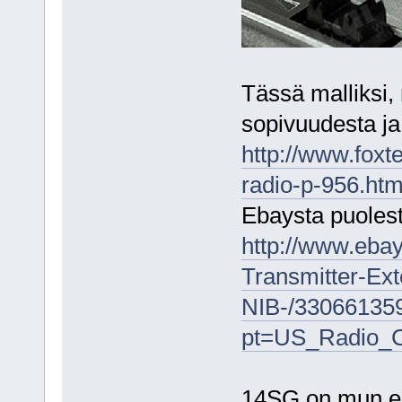
Tässä malliksi,
sopivuudesta j
http://www.foxt
radio-p-956.htm
Ebaysta puolesta
http://www.eba
Transmitter-Ex
NIB-/33066135
pt=US_Radio_C
14SG on mun en