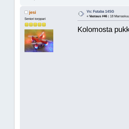
Vs: Futaba 14SG
jesi
«
Vastaus #46 :
18 Marraskuu,
Seniori torppari
Kolomosta pukk