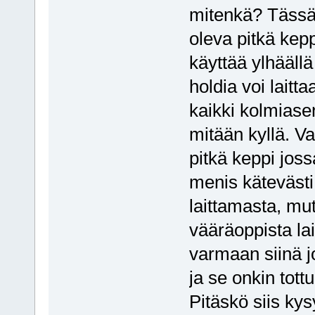
mitenkä? Tässä
oleva pitkä kep
käyttää ylhäällä 
holdia voi laitt
kaikki kolmiasen
mitään kyllä. V
pitkä keppi jos
menis kätevästi
laittamasta, mut
vääräoppista la
varmaan siinä j
ja se onkin tott
Pitäskö siis ky