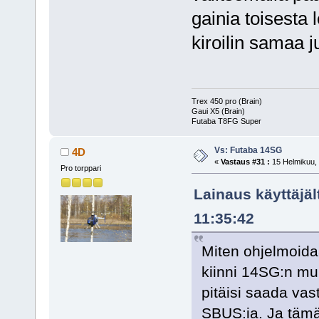
gainia toisesta
kiroilin samaa j
Trex 450 pro (Brain)
Gaui X5 (Brain)
Futaba T8FG Super
Vs: Futaba 14SG
4D
«
Vastaus #31 :
15 Helmikuu, 
Pro torppari
Lainaus käyttäjäl
11:35:42
Miten ohjelmoida
kiinni 14SG:n muk
pitäisi saada vast
SBUS:ia. Ja tämä 