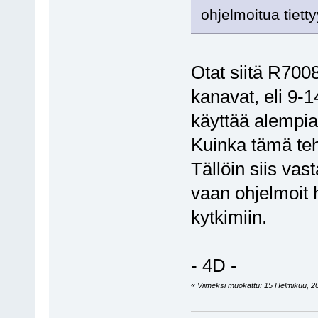
ohjelmoitua tiet
Otat siitä R700
kanavat, eli 9-
käyttää alempia
Kuinka tämä teh
Tällöin siis vas
vaan ohjelmoit 
kytkimiin.
- 4D -
«
Viimeksi muokattu: 15 Helmikuu, 201