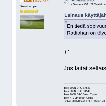
Vs: Futaba 14SG
Matti Häkkinen
«
Vastaus #38 :
21 Maaliskuu,
Seniori torppari
Lainaus käyttäjäl
En tiedä sopivuu
Radiohan on täy
+1
Jos laitat sella
Trex 700N DFC SK540
Trex 600N DFC SK540
Trex 700N DFC Beast X plus
Trex 470 LP Beast X plus
Goblin 700A Beast X plus; Goblin 700