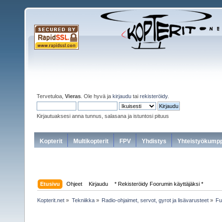
Tervetuloa,
Vieras
. Ole hyvä ja
kirjaudu
tai
rekisteröidy
.
Kirjautuaksesi anna tunnus, salasana ja istuntosi pituus
Kopterit
Multikopterit
FPV
Yhdistys
Yhteistyökumpp
Etusivu
Ohjeet
Kirjaudu
* Rekisteröidy Foorumin käyttäjäksi *
Kopterit.net
»
Tekniikka
»
Radio-ohjaimet, servot, gyrot ja lisävarusteet
»
Fu