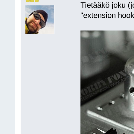
Tietääkö joku (j
"extension hook