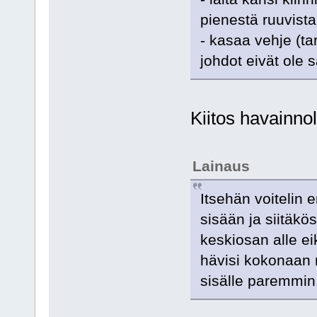
pienestä ruuvist
- kasaa vehje (tar
johdot eivät ole 
Kiitos havainnoll
Lainaus
Itsehän voitelin 
sisään ja siitäkös
keskiosan alle eik
hävisi kokonaan n
sisälle paremmi