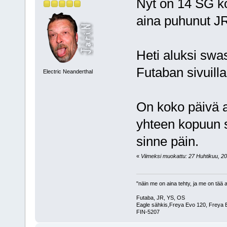
Nyt on 14 SG ko
aina puhunut JR
Heti aluksi swa
Futaban sivuilla
Electric Neanderthal
On koko päivä a
yhteen kopuun 
sinne päin.
«
Viimeksi muokattu: 27 Huhtikuu, 201
"näin me on aina tehty, ja me on tää a
Futaba, JR, YS, OS
Eagle sähkis,Freya Evo 120, Freya E
FIN-5207